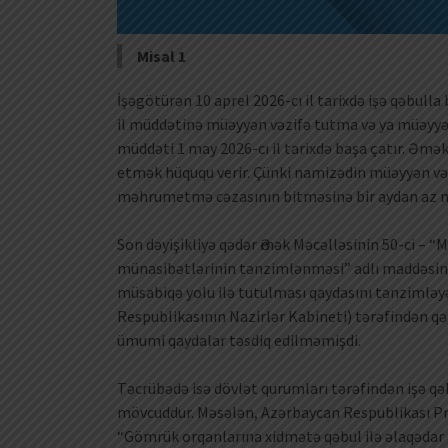
Misal 1
İşəgötürən 10 aprel 2026-cı il tarixdə işə qəbull
il müddətinə müəyyən vəzifə tutma və ya müəy
müddəti 1 may 2026-cı il tarixdə başa çatır. Əmə
etmək hüququ verir. Çünki namizədin müəyyən v
məhrumetmə cəzasının bitməsinə bir aydan az m
Son dəyişikliyə qədər Әmək Məcəlləsinin 50-ci – 
münasibətlərinin tənzimlənməsi” adlı maddəsində 
müsabiqə yolu ilə tutulması qaydasını tənzimləy
Respublikasının Nazirlər Kabineti) tərəfindən qəb
ümumi qaydalar təsdiq edilməmişdi.
Təcrübədə isə dövlət qurumları tərəfindən işə qə
mövcuddur. Məsələn, Azərbaycan Respublikası Prez
“Gömrük orqanlarına xidmətə qəbul ilə əlaqədar 