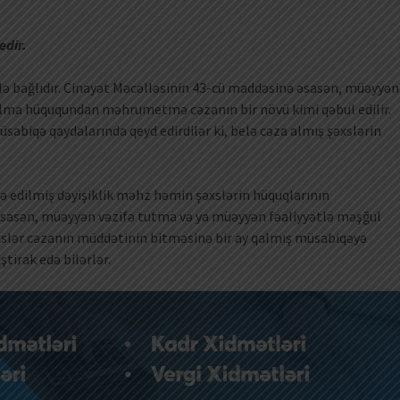
edir.
ərlə bağlıdır. Cinayət Məcəlləsinin 43-cü maddəsinə əsasən, müəyyən
olma hüququndan məhrumetmə cəzanın bir növü kimi qəbul edilir.
sabiqə qaydalarında qeyd edirdilər ki, belə cəza almış şəxslərin
də edilmiş dəyişiklik məhz həmin şəxslərin hüquqlarının
 əsasən, müəyyən vəzifə tutma və ya müəyyən fəaliyyətlə məşğul
ər cəzanın müddətinin bitməsinə bir ay qalmış müsabiqəyə
tirak edə bilərlər.