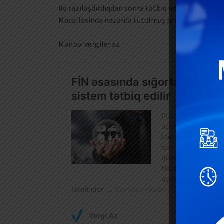
ilə razılaşdırdıqdan sonra tətbiq edəcəklər. Təbi
Məcəlləsində nəzərdə tutulmuş prinsiplərə zidd 
Mənbə: vergiler.az