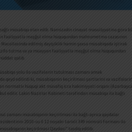
a bağlı müsabiqə elan edib. Namizədin cinayət məsuliyyətinə görə bi
yən fəaliyyətlə məşğul olma hüququndan məhrumetmə cəzasının
k Məcəlləsində edilmiş dəyişiklik həmin şəxsə müsabiqədə iştirak
əzifə tutma və ya müəyyən fəaliyyətlə məşğul olma hüququndan
üddət qalıb.
“Müsabiqə yolu ilə vəzifələrin tutulması zamanı əmək
qeyd edilirdi ki, müsabiqənin keçirilməsi şərtlərini və vəzifələri
ən normativ hüquqi akt müvafiq icra hakimiyyəti orqanı (Azərbayc
ul edilir. Lakin Nazirlər Kabineti tərəfindən müsabiqə ilə bağlı
bul zamanı müsabiqənin keçirilməsi ilə bağlı ayrıca qaydalar
identinin 2010-cu il 12 noyabr tarixli 349 nömrəli Fərmanı ilə
müsabiqənin keçirilməsi Qaydası” təsdiq edilib.