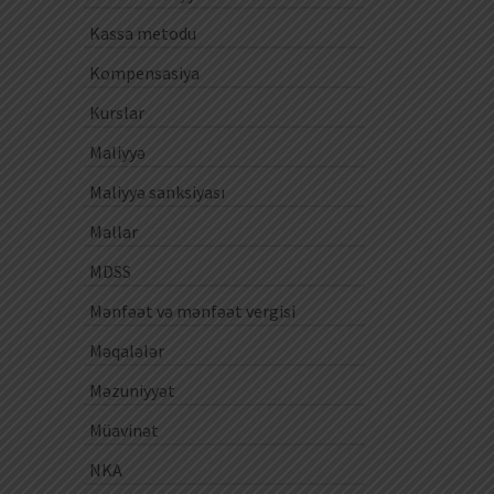
Kassa metodu
Kompensasiya
Kurslar
Maliyyə
Maliyyə sanksiyası
Mallar
MDSS
Mənfəət və mənfəət vergisi
Məqalələr
Məzuniyyət
Müavinət
NKA