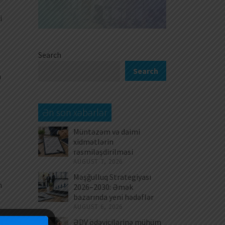
i
Search
Search
n
Ən son xəbərlər
Müntəzəm və daimi
xidmətlərin
rəsmiləşdirilməsi
AUGUST 7, 2026
Məşğulluq Strategiyası
n
2026–2030: Əmək
bazarında yeni hədəflər
AUGUST 6, 2026
ƏDV ödəyicilərinə mühüm