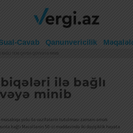
Sual-Cavab
Qanunvericilik
Məqaləl
Ə BAĞLI YENI QAYDA QÜVVƏYƏ MINIB
iqələri ilə bağlı
vvəyə minib
də müsabiqə yolu ilə vəzifələrin tutulması zamanı əmək
unla bağlı Məcəllənin 50-ci maddəsində iki dəyişiklik həyata