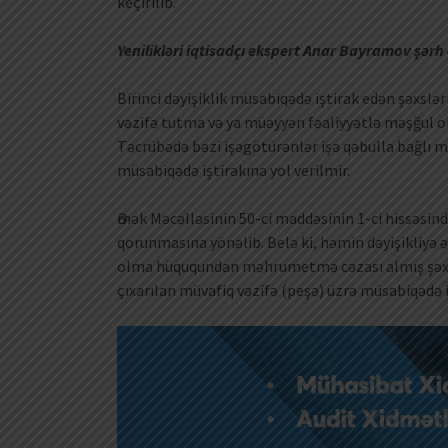
keçirilib.
Yenilikləri iqtisadçı ekspert Anar Bayramov şərh 
Birinci dəyişiklik müsabiqədə iştirak edən şəxsl
vəzifə tutma və ya müəyyən fəaliyyətlə məşğul 
Təcrübədə bəzi işəgötürənlər işə qəbulla bağlı mü
müsabiqədə iştirakına yol verilmir.
Әmək Məcəlləsinin 50-ci maddəsinin 1-ci hissəsin
qorunmasına yönəlib. Belə ki, həmin dəyişikliyə
olma hüququndan məhrumetmə cəzası almış şəxsl
çıxarılan müvafiq vəzifə (peşə) üzrə müsabiqədə iş