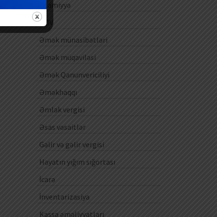
Ezamiyyə
ƏDV
Əmək münasibətləri
Əmək müqaviləsi
Əmək Qanunvericiliyi
Əməkhaqqı
Əmlak vergisi
Əsas vəsaitlər
Gəlir və gəlir vergisi
Həyatın yığım sığortası
İcarə
İnventarizasiya
Kassa əməliyyatları