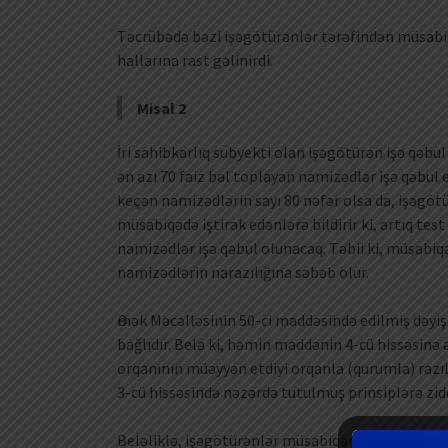
Təcrübədə bəzi işəgötürənlər tərəfindən müsabiqə
hallarına rast gəlinirdi.
Misal 2
İri sahibkarlıq subyekti olan işəgötürən işə qəbu
ən azı 70 faiz bal toplayan namizədlər işə qəbul
keçən namizədlərin sayı 80 nəfər olsa da, işəgötü
müsabiqədə iştirak edənlərə bildirir ki, artıq te
namizədlər işə qəbul olunacaq. Təbii ki, müsabiq
namizədlərin narazılığına səbəb olur.
Әmək Məcəlləsinin 50-ci maddəsində edilmiş dəyi
bağlıdır. Belə ki, həmin maddənin 4-cü hissəsinə
orqanının müəyyən etdiyi orqanla (qurumla) razı
3-cü hissəsində nəzərdə tutulmuş prinsiplərə zid
Beləliklə, işəgötürənlər müsabiqənin keçirilməsi q