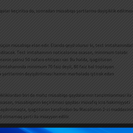
lər keçirilsə də, sonradan müsabiqə şərtlərinə dəyişiklik edilməs
l üçün müsabiqə elan edir. Elanda qeyd olunur ki, test imtahanında
 ediləcək. Test imtahanının nəticələrinə əsasən, minimum tələbi
rənin yalnız 50 nəfərə ehtiyacı var. Bu halda, işəgötürən
st imtahanında minimum 70 faiz deyil, 80 faiz bal toplayan
ə şərtlərinin dəyişdirilməsi həmin mərhələdə iştirak edən
şikliklərdən biri də məhz müsabiqə qaydalarının tənzimlənməsi ilə
 əsasən, müsabiqənin keçirilməsi qaydası müvafiq icra hakimiyyəti
laşdırılmaqla, işəgötürən tərəfindən bu Məcəllənin 2-ci maddəsini
d olmamaq şərti ilə müəyyən edilir.
aydalarını hazırlayaraq Әmək və Әhalinin Sosial Müdafiəsi Nazirliyi