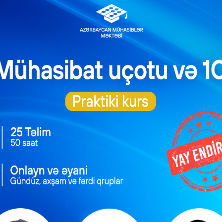
i ki, işəgötürən tərəfindən hazırlanan müsabiqə qaydaları Әmək
olmamalıdır.