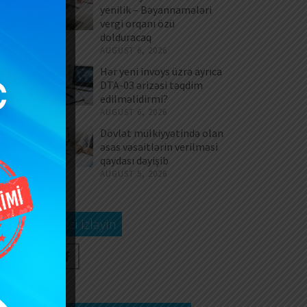
yenilik – Bəyannamələri
vergi orqanı özü
dolduracaq
AUGUST 6, 2026
Hər yeni invoys üzrə ayrıca
DTA-03 ərizəsi təqdim
edilməlidirmi?
AUGUST 6, 2026
Dövlət mülkiyyətində olan
əsas vəsaitlərin verilməsi
qaydası dəyişib
AUGUST 5, 2026
Bizi izləyin