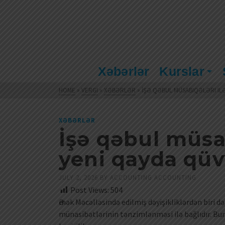
Xəbərlər
Kurslar
HOME
»
VERGI
»
XƏBƏRLƏR
»
İŞƏ QƏBUL MÜSABIQƏLƏRI IL
XƏBƏRLƏR
İşə qəbul müsab
yeni qayda qü
JULY 2, 2026
BY
ACCOUNTING ACCOUNTING
Post Views:
504
Әmək Məcəlləsində edilmiş dəyişikliklərdən biri 
münasibətlərinin tənzimlənməsi ilə bağlıdır. Bun