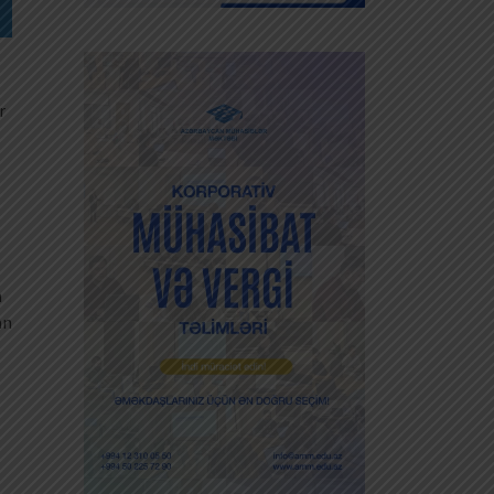
r
n
an