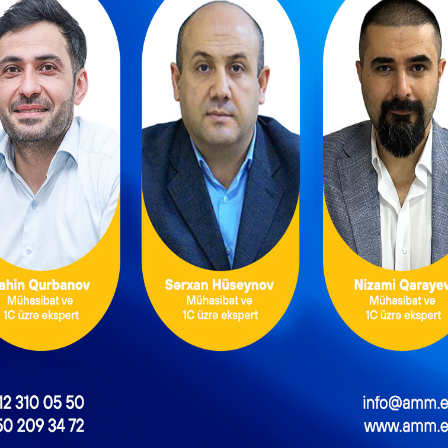
ni sistem tətbiq edilir
NEXT POST
idmətə çağırılan işçilərə verilən müavinət vergidən azaddırmı?
ntəzəm və daimi
Məşğulluq Strategiyası
xidmətlərin
2026–2030: Əmək
əsmiləşdirilməsi
bazarında yeni hədəflər