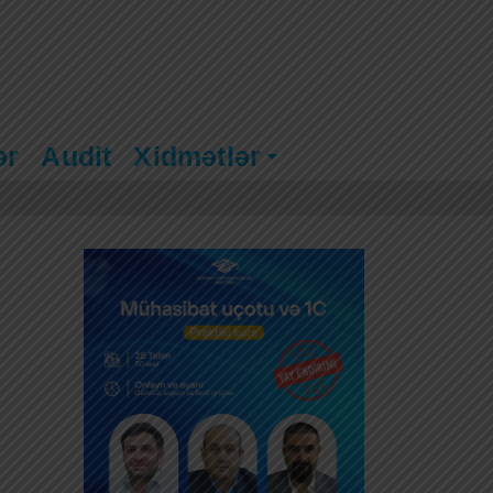
ər
Audit
Xidmətlər