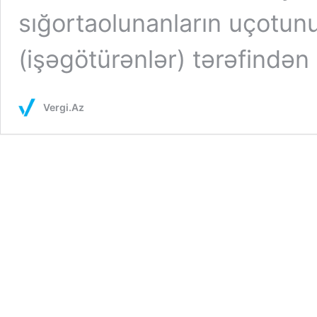
sığortaolunanların uçotun
(işəgötürənlər) tərəfində
Vergi.Az