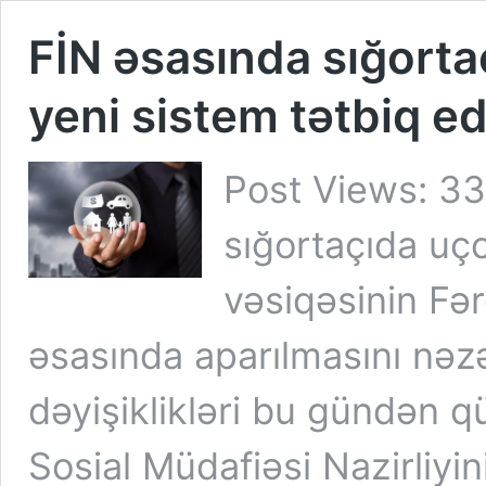
FİN əsasında sığorta
yeni sistem tətbiq edi
Post Views: 33
sığortaçıda uç
vəsiqəsinin Fər
əsasında aparılmasını nəzə
dəyişiklikləri bu gündən 
Sosial Müdafiəsi Nazirliyi