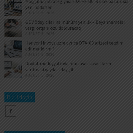
Məşğulluq Strategiyası 2026–2030: Əmək bazarında
yeni hədəflər
AUGUST 6, 2026
ƏDV ödəyicilərinə mühüm yenilik – Bəyannamələri
vergi orqanı özü dolduracaq
AUGUST 6, 2026
Hər yeni invoys üzrə ayrıca DTA-03 ərizəsi təqdim
edilməlidirmi?
AUGUST 6, 2026
Dövlət mülkiyyətində olan əsas vəsaitlərin
verilməsi qaydası dəyişib
AUGUST 5, 2026
Bizi izləyin