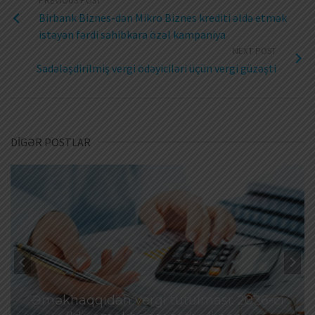
PREVIOUS POST
Birbank Biznes-dən Mikro Biznes krediti əldə etmək
istəyən fərdi sahibkara özəl kampaniya
NEXT POST
Sadələşdirilmiş vergi ödəyiciləri üçün vergi güzəşti
DİGƏR POSTLAR
Əməkhaqqıdan vergi tutulması: 2026-cı