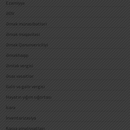
Ezamiyyə
ƏDV
Əmək münasibətləri
Əmək müqaviləsi
Əmək Qanunvericiliyi
Əməkhaqqı
Əmlak vergisi
Əsas vəsaitlər
Gəlir və gəlir vergisi
Həyatın yığım sığortası
İcarə
İnventarizasiya
Kassa əməliyyatları