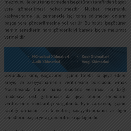
məzmunu ilə onu tanış etmədən işəgötürən tərəfindən başqa
yerə göndərilməsi yolverilməzdir. Müsbət məzmunlu
xasiyyətnamə ilə, zəmanətlə işçi tanış edilmədən onların
başqa yerə göndərilməsinə yol verilir. Bu halda işəgötürən
həmin sənədlərin hara göndərildiyi barədə işçiyə məlumat
verməlidir.
Göründüyü kimi, işəgötürən işçinin tələbi ilə qeyd edilən
arayış və xasiyyətnamənin verilməsinə borcludur. Əmək
Məcəlləsində bunun hansı müddətə verilməsi ilə bağlı
müddəaya rast gəlinməsə də qeyd olunan sənədlərin
verilməsinin məcburiliyi vurğulanıb. Eyni zamanda, işçinin
razılığı olmadan tərtib edilmiş xasiyyətnamənin və digər
sənədlərin başqa yerə göndərilməsi qadağandır.