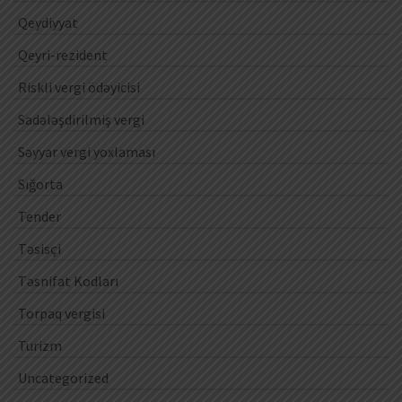
Qeydiyyat
Qeyri-rezident
Riskli vergi ödəyicisi
Sadələşdirilmiş vergi
Səyyar vergi yoxlaması
Sığorta
Tender
Təsisçi
Təsnifat Kodları
Torpaq vergisi
Turizm
Uncategorized