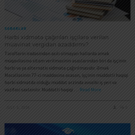
XƏBƏRLƏR
Hərbi xidmətə çağırılan işçilərə verilən
müavinət vergidən azaddırmı?
Tərəflərin iradəsindən asılı olmayan hallarda əmək
müqaviləsinə xitam verilməsinin əsaslarından biri də işçinin
hərbi və ya alternativ xidmətə çağırılmasıdır. Əmək
Məcəlləsinin 77-ci maddəsinə əsasən, işçinin müddətli həqiqi
hərbi xidmətdə olduğu müddət ərzində əvvəlki iş yeri və
vəzifəsi saxlanılır. Müddətli həqiqi …
Read More
JULY 3, 2026
0