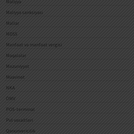
Maliyyə
Maliyyə sanksiyası
Mallar
MDSS
Mənfəət və mənfəət vergisi
Məqalələr
Məzuniyyət
Müavinət
NKA
ÖMV
POS-terminal
Pul vəsaitləri
Qanunvericilik