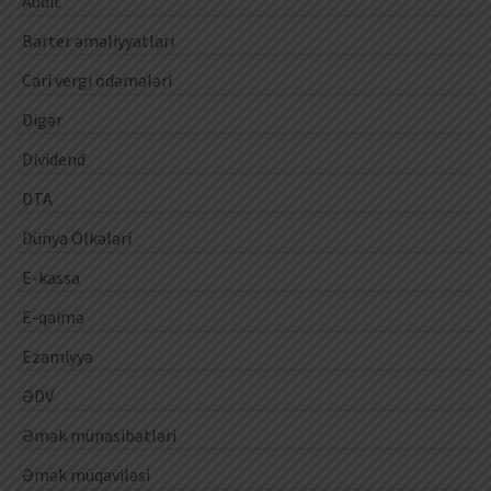
Audit
Barter əməliyyatları
Cari vergi ödəmələri
Digər
Dividend
DTA
Dünya Ölkələri
E-kassa
E-qaimə
Ezamiyyə
ƏDV
Əmək münasibətləri
Əmək müqaviləsi