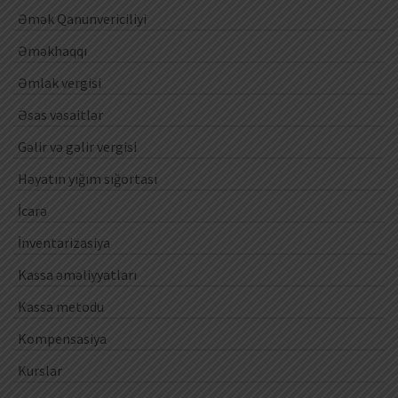
Əmək Qanunvericiliyi
Əməkhaqqı
Əmlak vergisi
Əsas vəsaitlər
Gəlir və gəlir vergisi
Həyatın yığım sığortası
İcarə
İnventarizasiya
Kassa əməliyyatları
Kassa metodu
Kompensasiya
Kurslar