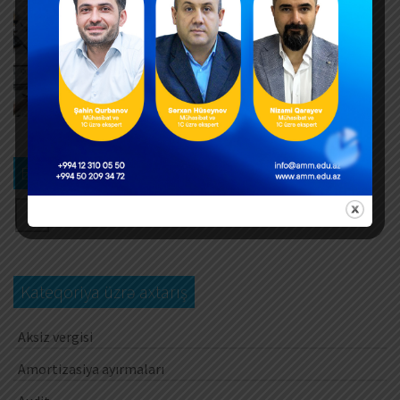
Hər yeni invoys üzrə ayrıca DTA-03 ərizəsi təqdim
edilməlidirmi?
AUGUST 6, 2026
Dövlət mülkiyyətində olan əsas vəsaitlərin
verilməsi qaydası dəyişib
AUGUST 5, 2026
Bizi izləyin
Kateqoriya üzrə axtarış
Aksiz vergisi
Amortizasiya ayırmaları