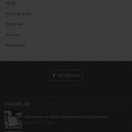
Vergi
Vergi güzəşti
Xəbərlər
Xərclər
Xidmətlər
FACEBOOK
XƏBƏRLƏR
Müntəzəm və daimi xidmətlərin rəsmiləşdirilməsi
AUGUST 7, 2026