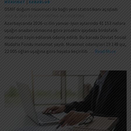
|
MÜAVINƏT
XƏBƏRLƏR
DSMF doğum müavinəti ilə bağlı yeni statistikanı açıqladı
JULY 3, 2026
BY
ACCOUNTING ACCOUNTING
Azərbaycanda 2026-cı ilin yanvar-iyun aylarında 41 153 nəfərə
uşağın anadan olmasına görə proaktiv qaydada birdəfəlik
müavinət təyin edilərək ödəniş edilib. Bu barədə Dövlət Sosial
Müdafiə Fondu məlumat yayıb. Müavinət ödənişləri 19 148 qız,
22 005 oğlan uşağına görə həyata keçirilib. …
Read More