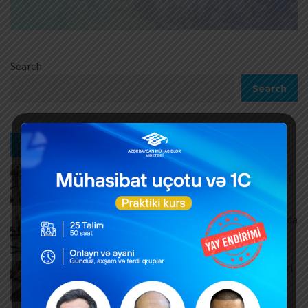
Search
Search
Ən son xəbərlər
Müntəzəm və daimi xidmətlərin rəsmiləşdirilməsi
AUGUST 7, 2026
Məşğulluq Strategiyası 2026–2030: Əmək bazarında
yeni hədəflər
AUGUST 6, 2026
ƏDV ödəyicilərinə mühüm yenilik – Bəyannamələri
vergi orqanı özü dolduracaq
AUGUST 6, 2026