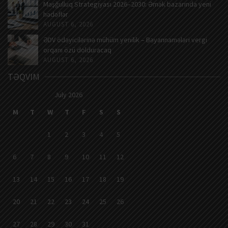
Məşğulluq Strategiyası 2026–2030: Əmək bazarında yeni
hədəflər
AUGUST 6, 2026
ƏDV ödəyicilərinə mühüm yenilik – Bəyannamələri vergi
orqanı özü dolduracaq
AUGUST 6, 2026
TƏQVIM
July 2026
M
T
W
T
F
S
S
1
2
3
4
5
6
7
8
9
10
11
12
13
14
15
16
17
18
19
20
21
22
23
24
25
26
27
28
29
30
31