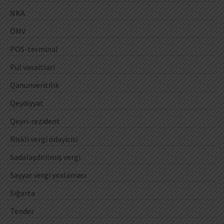
NKA
ÖMV
POS-terminal
Pul vəsaitləri
Qanunvericilik
Qeydiyyat
Qeyri-rezident
Riskli vergi ödəyicisi
Sadələşdirilmiş vergi
Səyyar vergi yoxlaması
Sığorta
Tender