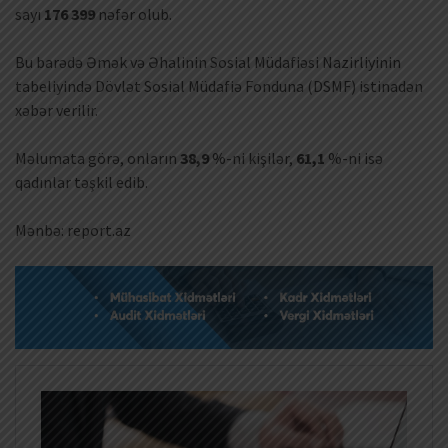
sayı
176 399
nəfər olub.
Bu barədə Əmək və Əhalinin Sosial Müdafiəsi Nazirliyinin
tabeliyində Dövlət Sosial Müdafiə Fonduna (DSMF) istinadən
xəbər verilir.
Məlumata görə, onların
38,9
%-ni kişilər,
61,1
%-ni isə
qadınlar təşkil edib.
Mənbə: report.az