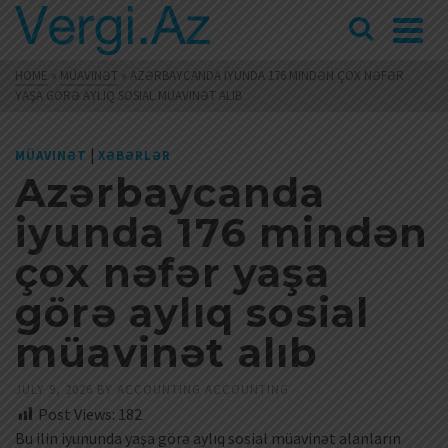
HOME
»
MÜAVINƏT
»
AZƏRBAYCANDA IYUNDA 176 MINDƏN ÇOX NƏFƏR
YAŞA GÖRƏ AYLIQ SOSIAL MÜAVINƏT ALIB
|
MÜAVINƏT
XƏBƏRLƏR
Azərbaycanda
iyunda 176 mindən
çox nəfər yaşa
görə aylıq sosial
müavinət alıb
JULY 9, 2026
BY
ACCOUNTING ACCOUNTING
Post Views:
182
Bu ilin iyununda yaşa görə aylıq sosial müavinət alanların