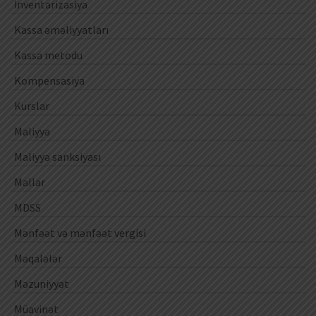
İnventarizasiya
Kassa əməliyyatları
Kassa metodu
Kompensasiya
Kurslar
Maliyyə
Maliyyə sanksiyası
Mallar
MDSS
Mənfəət və mənfəət vergisi
Məqalələr
Məzuniyyət
Müavinət