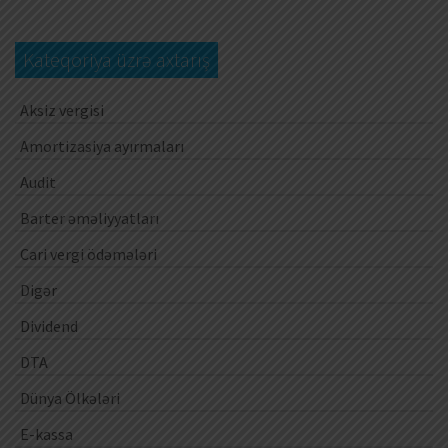
Kateqoriya üzrə axtarış
Aksiz vergisi
Amortizasiya ayırmaları
Audit
Barter əməliyyatları
Cari vergi ödəmələri
Digər
Dividend
DTA
Dünya Ölkələri
E-kassa