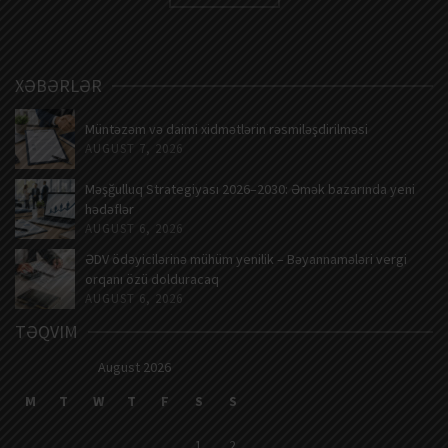
XƏBƏRLƏR
Müntəzəm və daimi xidmətlərin rəsmiləşdirilməsi
AUGUST 7, 2026
Məşğulluq Strategiyası 2026–2030: Əmək bazarında yeni
hədəflər
AUGUST 6, 2026
ƏDV ödəyicilərinə mühüm yenilik – Bəyannamələri vergi
orqanı özü dolduracaq
AUGUST 6, 2026
TƏQVIM
August 2026
M
T
W
T
F
S
S
1
2