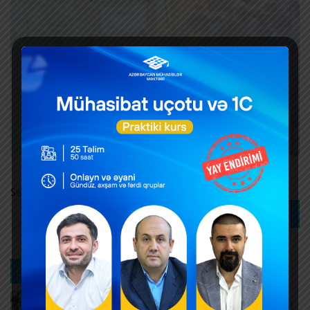
Search
Search
Ən son xəbərlər
Müntəzəm və daimi xidmətlərin rəsmiləşdirilməsi