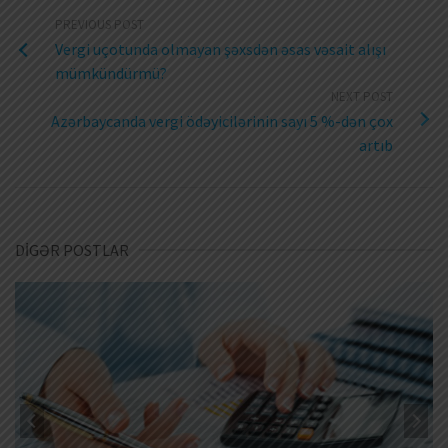
PREVIOUS POST
Vergi uçotunda olmayan şəxsdən əsas vəsait alışı
mümkündürmü?
NEXT POST
Azərbaycanda vergi ödəyicilərinin sayı 5 %-dən çox
artıb
DİGƏR POSTLAR