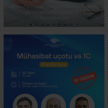
Əməkhaqqıdan vergi tutulması: 2026-cı
ildə əməkhaqqı cədvəli necə
hazırlanacaq