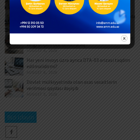
AUGUST 7, 2026
Məşğulluq Strategiyası 2026–2030: Əmək bazarında
yeni hədəflər
AUGUST 6, 2026
ƏDV ödəyicilərinə mühüm yenilik – Bəyannamələri
vergi orqanı özü dolduracaq
AUGUST 6, 2026
Hər yeni invoys üzrə ayrıca DTA-03 ərizəsi təqdim
edilməlidirmi?
AUGUST 6, 2026
Dövlət mülkiyyətində olan əsas vəsaitlərin
verilməsi qaydası dəyişib
AUGUST 5, 2026
Bizi izləyin