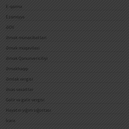
E-qaimə
Ezamiyyə
ƏDV
Əmək münasibətləri
Əmək müqaviləsi
Əmək Qanunvericiliyi
Əməkhaqqı
Əmlak vergisi
Əsas vəsaitlər
Gəlir və gəlir vergisi
Həyatın yığım sığortası
İcarə