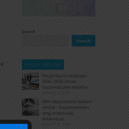
Search
Search
Ən son xəbərlər
zd
Məşğulluq Strategiyası
2026–2030: Əmək
bazarında yeni hədəflər
AUGUST 6, 2026
ƏDV ödəyicilərinə mühüm
yenilik – Bəyannamələri
vergi orqanı özü
dolduracaq
AUGUST 6, 2026