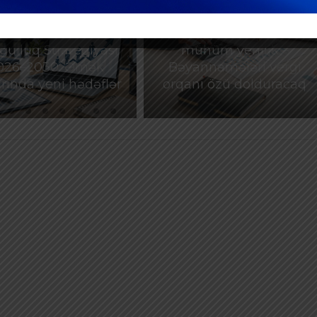
ƏDV ödəyicilərinə
ulluq Strategiyası
mühüm yenilik –
026–2030: Əmək
Bəyannamələri vergi
rında yeni hədəflər
orqanı özü dolduracaq