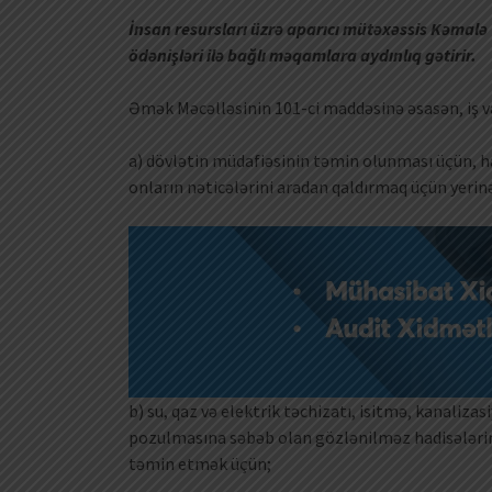
İnsan resursları üzrə aparıcı mütəxəssis Kəmalə 
ödənişləri ilə bağlı məqamlara aydınlıq gətirir.
Əmək Məcəlləsinin 101-ci maddəsinə əsasən, iş vax
a) dövlətin müdafiəsinin təmin olunması üçün, hab
onların nəticələrini aradan qaldırmaq üçün yerinə
b) su, qaz və elektrik təchizatı, isitmə, kanaliz
pozulmasına səbəb olan gözlənilməz hadisələrin 
təmin etmək üçün;