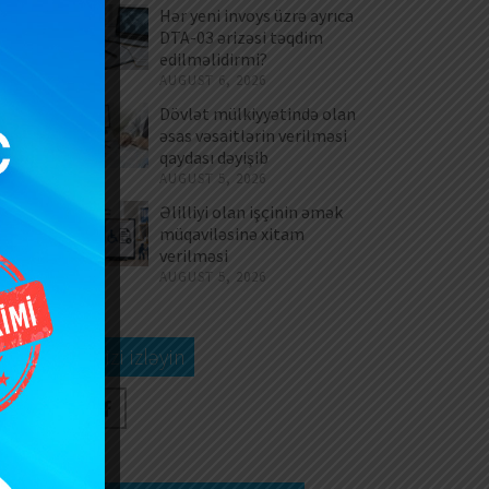
Hər yeni invoys üzrə ayrıca
DTA-03 ərizəsi təqdim
edilməlidirmi?
AUGUST 6, 2026
Dövlət mülkiyyətində olan
əsas vəsaitlərin verilməsi
qaydası dəyişib
AUGUST 5, 2026
Əlilliyi olan işçinin əmək
müqaviləsinə xitam
verilməsi
AUGUST 5, 2026
Bizi izləyin