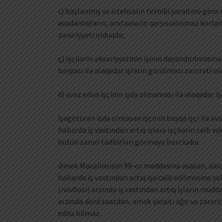
c) başlanmış və istehsalın texniki şəraitinə gö
avadanlıqların, əmtəələrin qarşısıalınmaz korla
zəruriyyəti olduqda;
ç) işçilərin əksəriyyətinin işinin dayandırılması
bərpası ilə əlaqədar işlərin görülməsi zərurəti o
d) əvəz edən işçinin işdə olmaması ilə əlaqədar 
İşəgötürən işdə olmayan işçinin başqa işçi ilə 
hallarda iş vaxtından artıq işlərə işçilərin cəlb 
bütün zəruri tədbirləri görməyə borcludur.
Əmək Məcəlləsinin 99-cu maddəsinə əsasən, xüsusil
hallarda iş vaxtından artıq işə cəlb edilməsinə yo
(növbəsi) ərzində iş vaxtından artıq işlərin müddə
ərzində dörd saatdan, əmək şəraiti ağır və zərərli 
edilə bilməz.