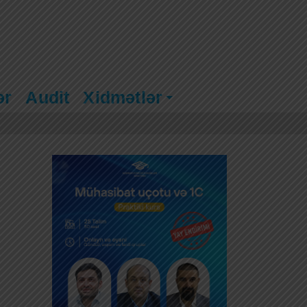
ər
Audit
Xidmətlər