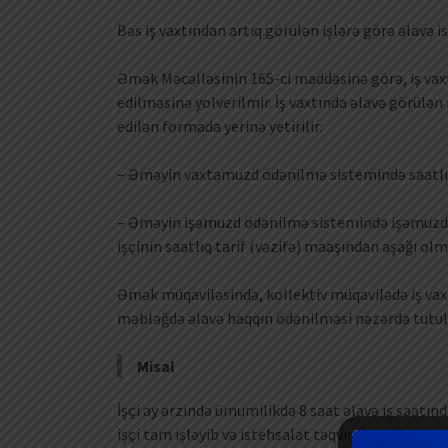
Bəs iş vaxtından artıq görülən işlərə görə əlavə i
Əmək Məcəlləsinin 165-ci maddəsinə görə, iş vaxtı
edilməsinə yolverilmir. İş vaxtında əlavə görülən
edilən formada yerinə yetirilir:
– Əməyin vaxtamuzd ödənilmə sistemində saatlıq
– Əməyin işəmuzd ödənilmə sistemində işəmuzd 
işçinin saatlıq tarif (vəzifə) maaşından aşağı o
Əmək müqaviləsində, kollektiv müqavilədə iş vaxt
məbləğdə əlavə haqqın ödənilməsi nəzərdə tutula
Misal
İşçi ay ərzində ümumilikdə 8 saat əlavə iş saatında
işçi tam işləyib və istehsalat təqviminə görə avq