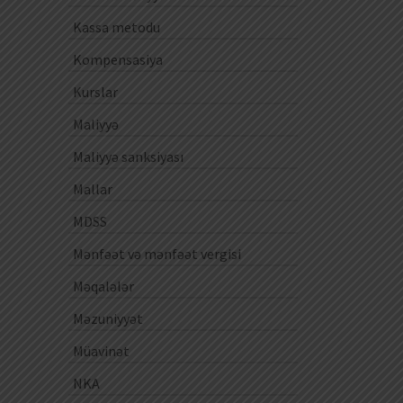
Kassa metodu
Kompensasiya
Kurslar
Maliyyə
Maliyyə sanksiyası
Mallar
MDSS
Mənfəət və mənfəət vergisi
Məqalələr
Məzuniyyət
Müavinət
NKA