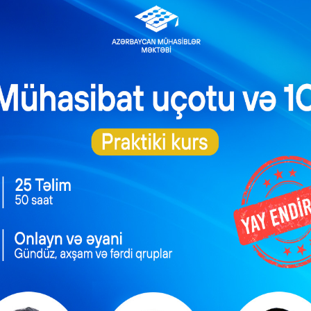
qiq məbləğ) əməkhaqqı 1.095.2 manat olacaq.