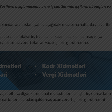
Yusifova açıqlamasında artıq iş saatlarında işçilərin hüquqları və
tından artıq işlərə yalnız aşağıdakı müstəsna hallarda yol verilir:
elə təbii fəlakətin, istehsal qəzasının qarşısını almaq və ya
 yetirilməsi zəruri olan ən vacib işlərin görülməsinə;
asiya, rabitə və digər kommunal müəssisələrində işlərin, xidmətlərin
nəticələrini aradan qaldırmaq üçün zəruri işlərin görülməsini