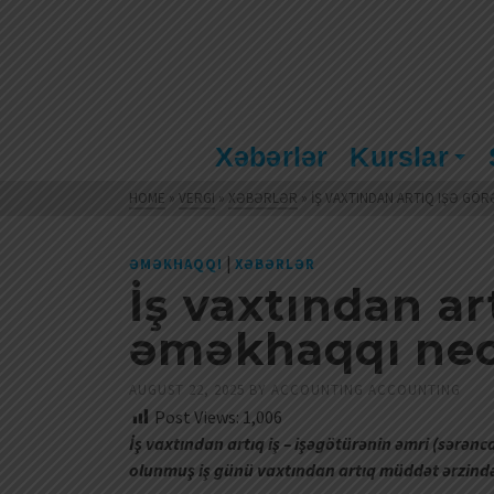
Xəbərlər
Kurslar
HOME
»
VERGI
»
XƏBƏRLƏR
»
İŞ VAXTINDAN ARTIQ IŞƏ GÖ
|
ƏMƏKHAQQI
XƏBƏRLƏR
İş vaxtından ar
əməkhaqqı nec
AUGUST 22, 2025
BY
ACCOUNTING ACCOUNTING
Post Views:
1,006
İş vaxtından artıq iş – işəgötürənin əmri (sərənca
olunmuş iş günü vaxtından artıq müddət ərzində 