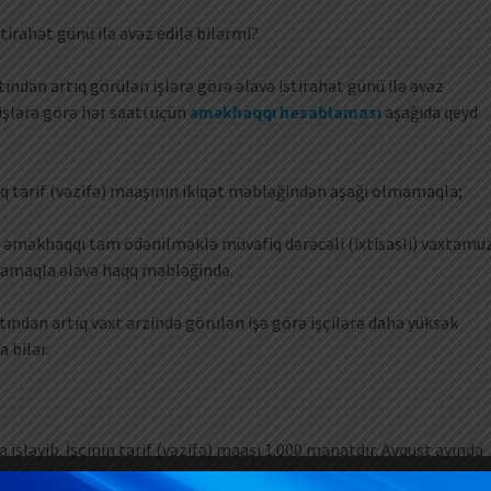
stirahət günü ilə əvəz edilə bilərmi?
ndan artıq görülən işlərə görə əlavə istirahət günü ilə əvəz
 işlərə görə hər saatı üçün
əməkhaqqı hesablaması
aşağıda qeyd
 tarif (vəzifə) maaşının ikiqat məbləğindən aşağı olmamaqla;
əməkhaqqı tam ödənilməklə müvafiq dərəcəli (ixtisaslı) vaxtamu
lmamaqla əlavə haqq məbləğində.
ından artıq vaxt ərzində görülən işə görə işçilərə daha yüksək
 bilər.
 işləyib. İşçinin tarif (vəzifə) maaşı 1.000 manatdır. Avqust ayında
ust ayı üçün norma 168 saat təşkil edir. Bu halda, hesablama