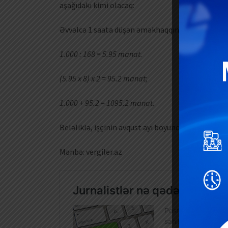
aşağıdakı kimi olacaq:
Əvvəlcə 1 saata düşən əməkhaqqını tapaq:
1.000 : 168 = 5.95 manat.
(5.95 x 8) x 2 = 95.2 manat;
1.000 + 95.2 = 1095.2 manat.
Beləliklə, işçinin avqust ayı boyunca GROSS (də
Mənbə: vergiler.az