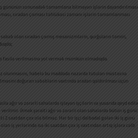
rə iş gününün sonunadək tamamlana bilməyən işlərin dayandırılması
nması, sıradan çıxması təhlükəsi zamanı işlərin tamamlanması
na səbəb olan sıradan çıxmış mexanizmlərin, qurğuların təmiri,
lduqda;
işə fasilə verilməsinə yol vermək mümkün olmadıqda.
əvəz olunmasını, habelə bu maddədə nəzərdə tutulan müstəsna
edilməsini doğuran səbəblərin vaxtında aradan qaldırılması üçün
ə ağır və zərərli sahələrdə işləyən işçilərin və yuxarıda qeyd edil
l verilmir. Əmək şəraiti ağır və zərərli olan sahələrdə bütün iş günü
ti 2 saatdan çox ola bilməz. Hər bir işçi dalbadal gələn iki iş günü
olan iş yerlərində isə iki saatdan çox iş vaxtından artıq işlərə cəlb