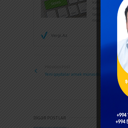
PREVIOUS POST
Yeni qaydalar əmək münasibətlərinə nəzar
DİGƏR POSTLAR