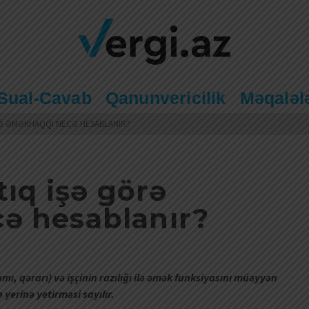
Sual-Cavab
Qanunvericilik
Məqaləl
RƏ ƏMƏKHAQQI NECƏ HESABLANIR?
tıq işə görə
ə hesablanır?
mı, qərarı) və işçinin razılığı ilə əmək funksiyasını müəyyən
yerinə yetirməsi sayılır.