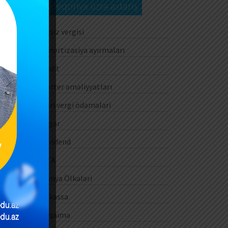
Kateqoriya üzrə axtarış
Aksiz vergisi
Amortizasiya ayırmaları
Audit
Barter əməliyyatları
Cari vergi ödəmələri
Digər
Dividend
DTA
Dünya Ölkələri
E-kassa
E-qaimə