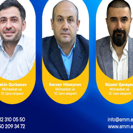
əti gücləndirəcək
NEXT POST
İşçilərə ödənilən yemək xərclərinin gəlirdən çıxılması