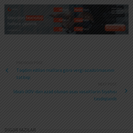
PREVIOUS POST
Təqdim edilən mallara görə vergi azadolmasının
tətbiqi
NEXT POST
İdxalı ƏDV-dən azad olunan əsas vəsaitlərin Siyahısı
təsdiqlənib
DIGƏR YAZILAR