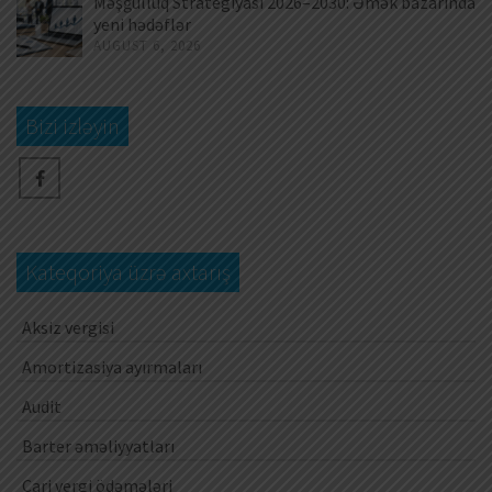
Məşğulluq Strategiyası 2026–2030: Əmək bazarında
yeni hədəflər
AUGUST 6, 2026
Bizi izləyin
Kateqoriya üzrə axtarış
Aksiz vergisi
Amortizasiya ayırmaları
Audit
Barter əməliyyatları
Cari vergi ödəmələri