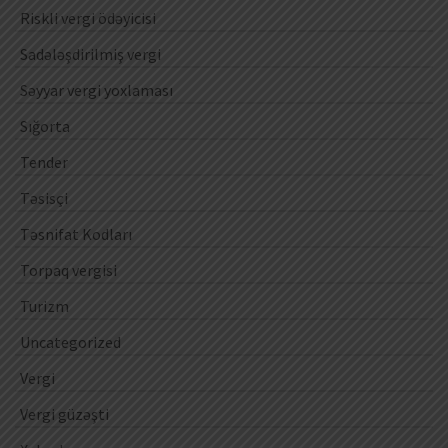
Riskli vergi ödəyicisi
Sadələşdirilmiş vergi
Səyyar vergi yoxlaması
Sığorta
Tender
Təsisçi
Təsnifat Kodları
Torpaq vergisi
Turizm
Uncategorized
Vergi
Vergi güzəşti