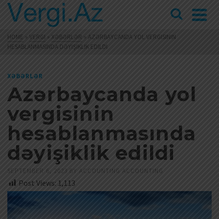
HOME
»
VERGI
»
XƏBƏRLƏR
»
AZƏRBAYCANDA YOL VERGISININ
HESABLANMASINDA DƏYIŞIKLIK EDILDI
XƏBƏRLƏR
Azərbaycanda yol
vergisinin
hesablanmasında
dəyişiklik edildi
SEPTEMBER 6, 2023
BY
ACCOUNTING ACCOUNTING
Post Views:
1,113