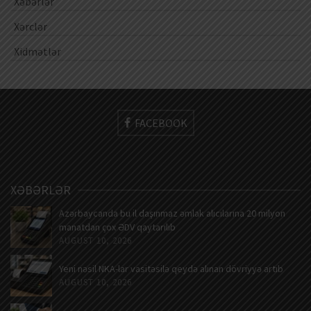
Xəbərlər
Xərclər
Xidmətlər
FACEBOOK
XƏBƏRLƏR
Azərbaycanda bu il daşınmaz əmlak alıcılarına 20 milyon
manatdan çox ƏDV qaytarılıb
AUGUST 10, 2026
Yeni nəsil NKA-lar vasitəsilə qeydə alınan dövriyyə artıb
AUGUST 10, 2026