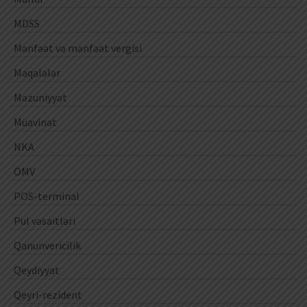
MDSS
Mənfəət və mənfəət vergisi
Məqalələr
Məzuniyyət
Müavinət
NKA
ÖMV
POS-terminal
Pul vəsaitləri
Qanunvericilik
Qeydiyyat
Qeyri-rezident