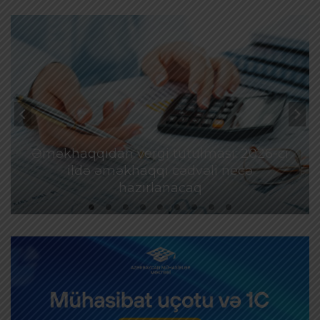
Əməkhaqqıdan vergi tutulması: 2026-cı
ildə əməkhaqqı cədvəli necə
hazırlanacaq