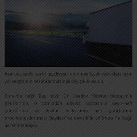
Azərbaycanda xarici qeydiyyatı olan nəqliyyat vasitələri üçün
yol vergisinin hesablanmasında dəyişiklik edilib.
Bununla bağlı Baş nazir Əli Əsədov “Dövlət büdcəsinin
gəlirlərinin, o cümlədən dövlət büdcəsinin qeyri-neft
gəlirlərinin və dövlət büdcəsinin neft gəlirlərinin
proqnozlaşdırılması Qaydası”na dəyişiklik edilməsi ilə bağlı
qərar imzalayıb.