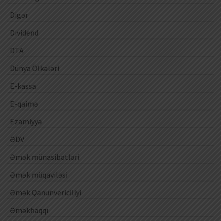
Digər
Dividend
DTA
Dünya Ölkələri
E-kassa
E-qaimə
Ezamiyyə
ƏDV
Əmək münasibətləri
Əmək müqaviləsi
Əmək Qanunvericiliyi
Əməkhaqqı