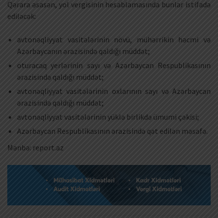
Qərara əsasən, yol vergisinin hesablamasında bunlar istifadə
ediləcək:
avtonəqliyyat vasitələrinin növü, mühərrikin həcmi və
Azərbaycanın ərazisində qaldığı müddət;
oturacaq yerlərinin sayı və Azərbaycan Respublikasının
ərazisində qaldığı müddət;
avtonəqliyyat vasitələrinin oxlarının sayı və Azərbaycan
ərazisində qaldığı müddət;
avtonəqliyyat vasitələrinin yüklə birlikdə ümumi çəkisi;
Azərbaycan Respublikasının ərazisində qət edilən məsafə.
Mənbə: report.az