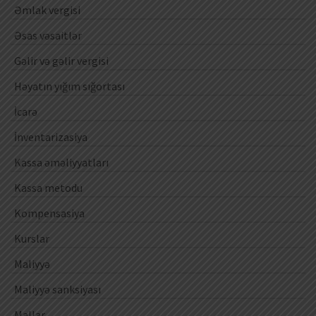
Əmlak vergisi
Əsas vəsaitlər
Gəlir və gəlir vergisi
Həyatın yığım sığortası
İcarə
İnventarizasiya
Kassa əməliyyatları
Kassa metodu
Kompensasiya
Kurslar
Maliyyə
Maliyyə sanksiyası
Mallar