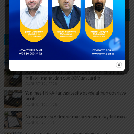
Search
Search
Ən son xəbərlər
Azərbaycanda orta aylıq əməkhaqqı artıb
AUGUST 10, 2026
Azərbaycanda bu il daşınmaz əmlak alıcılarına 20
milyon manatdan çox ƏDV qaytarılıb
AUGUST 10, 2026
Yeni nəsil NKA-lar vasitəsilə qeydə alınan dövriyyə
artıb
AUGUST 10, 2026
Müntəzəm və daimi xidmətlərin rəsmiləşdirilməsi
AUGUST 7, 2026