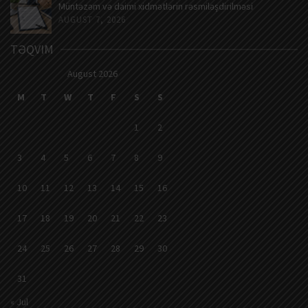
Müntəzəm və daimi xidmətlərin rəsmiləşdirilməsi
AUGUST 7, 2026
TƏQVIM
August 2026
M
T
W
T
F
S
S
1
2
3
4
5
6
7
8
9
10
11
12
13
14
15
16
17
18
19
20
21
22
23
24
25
26
27
28
29
30
31
« Jul