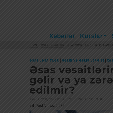
Xəbərlər
Kurslar
HOME
»
ƏSAS VƏSAITLƏR
»
ƏSAS VƏSAITLƏRIN SATIŞI HANSI
|
|
ƏSAS VƏSAITLƏR
GƏLIR VƏ GƏLIR VERGISI
XƏ
Əsas vəsaitləri
gəlir və ya zər
edilmir?
JANUARY 8, 2022
BY
ACCOUNTING ACCOUNTING
Post Views:
2,285