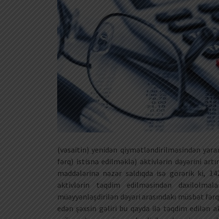
(vəsaitin) yenidən qiymətləndirilməsindən yar
fərq) istisna edilməklə) aktivlərin dəyərini artır
maddələrinə nəzər saldıqda isə görərik ki, 14
aktivlərin təqdim edilməsindən daxilolmal
müəyyənləşdirilən dəyəri arasındakı müsbət fərq 
edən şəxsin gəliri bu qayda ilə təqdim edilən 