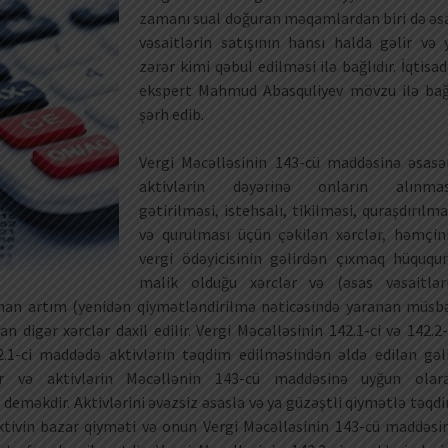
zamanı sual doğuran məqamlardan biri də əs
vəsaitlərin satışının hansı halda gəlir və 
zərər kimi qəbul edilməsi ilə bağlıdır. İqtisad
ekspert Mahmud Abasquliyev mövzu ilə bağ
şərh edib.
Vergi Məcəlləsinin 143-cü maddəsinə əsasə
aktivlərin dəyərinə onların alınmas
gətirilməsi, istehsalı, tikilməsi, quraşdırılma
və qurulması üçün çəkilən xərclər, həmçin
vergi ödəyicisinin gəlirdən çıxmaq hüququ
malik olduğu xərclər və (əsas vəsaitlər
anan artım (yenidən qiymətləndirilmə nəticəsində yaranan müsb
an digər xərclər daxil edilir. Vergi Məcəlləsinin 142.1-ci və 142.2-
2.1-ci maddədə aktivlərin təqdim edilməsindən əldə edilən gəli
ar və aktivlərin Məcəllənin 143-cü maddəsinə uyğun olar
deməkdir. Aktivlərini əvəzsiz əsasla və ya güzəştli qiymətlə təqd
aktivin bazar qiyməti və onun Vergi Məcəlləsinin 143-cü maddəsi