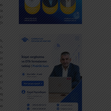
as
ya
çı
lı
n,
ı,
sı
in
na
in
ət
ci
r,
aq
im
nə