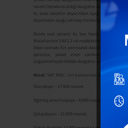
vəsaiti hesabına aldığı dəzgahın balansında qalan 
ki, əsas vəsaitin dəyərindən aşağı satılmasının 
dəyərindən aşağı satmaq məcburiyyətində qalmasın
Burda sual yaranır ki, bəs hansı halda dəzgah
Məcəlləsinin 144.1.3-cü maddəsinə nəzər yetirmək 
ildən sonrakı ilin axırınadək daxilolmaları analoj
qərəzsiz, yaxud onun sahibinin iradəsin
özgəninkiləşdirildikdə dəzgahın satışı gəlir və ya
Misal:
“AA” MMC -nin balansında olan Tokar Dəzg
İlkin dəyər – 17.000 manat
Yığılmış amortizasiya – 6.000 manat
Qalıq dəyəri – 11.000 manat.
Şirkət dəzgahı 13.000 manata satır və əldə olun