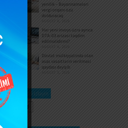
yenilik – Bəyannamələri
ii
vergi orqanı özü
ar
dolduracaq
AUGUST 6, 2026
Hər yeni invoys üzrə ayrıca
gi
DTA-03 ərizəsi təqdim
yi
edilməlidirmi?
AUGUST 6, 2026
iv
ya
Dövlət mülkiyyətində olan
əsas vəsaitlərin verilməsi
qaydası dəyişib
AUGUST 5, 2026
Bizi izləyin
r.