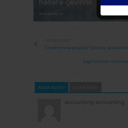
PREVIOUS POST
Tenderə necə qoşulaq? (Şərtlər, qanunvericili
İşəgötürənlər minimum 
About Author
Latest Posts
accounting accounting