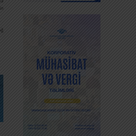
sə
in
əğ