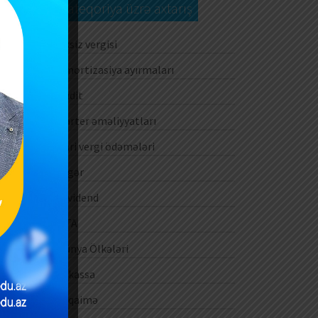
Kateqoriya üzrə axtarış
ği
in
Aksiz vergisi
Amortizasiya ayırmaları
00
Audit
Barter əməliyyatları
Cari vergi ödəmələri
Digər
Dividend
DTA
Dünya Ölkələri
E-kassa
E-qaimə