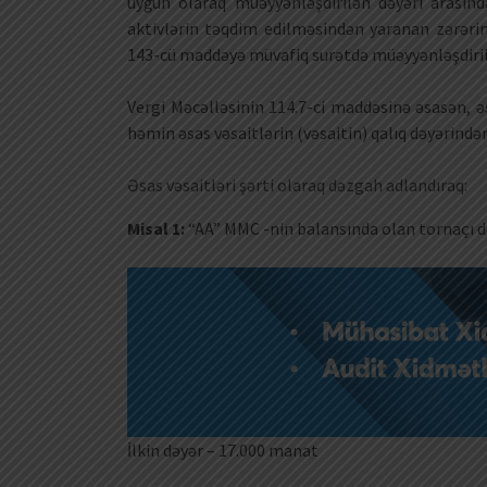
uyğun olaraq müəyyənləşdirilən dəyəri arasında
aktivlərin təqdim edilməsindən yaranan zərərin
143-cü maddəyə müvafiq surətdə müəyyənləşdirilən
Vergi Məcəlləsinin 114.7-ci maddəsinə əsasən, 
həmin əsas vəsaitlərin (vəsaitin) qalıq dəyərindən 
Əsas vəsaitləri şərti olaraq dəzgah adlandıraq:
Misal 1:
“AA” MMC -nin balansında olan tornaçı d
İlkin dəyər – 17.000 manat