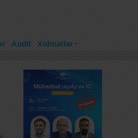
ər
Audit
Xidmətlər
si