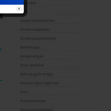
Ezamiyyə
ƏDV
Əmək münasibətləri
Əmək müqaviləsi
Əmək Qanunvericiliyi
Əməkhaqqı
Əmlak vergisi
Əsas vəsaitlər
Gəlir və gəlir vergisi
Həyatın yığım sığortası
İcarə
İnventarizasiya
Kassa əməliyyatları