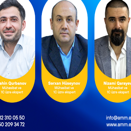
mi çıxacaq. Lakin şirkətin fərqdən əldə etiyi 2000 manat məblə
ə olan digər dəzgahın üzərinə investisya kimi qoyduğu zaman həm
 dəzgahın dəyərini artıracaqdır.
sinin 115-ci maddəsinə əsasən, təmir norması nəzərə alınmadan 2.0
rinə əlavə edilərək onun qalıq dəyərini artırır.
li – əməkhaqqıdan tutulmalar necə hesablanacaq?