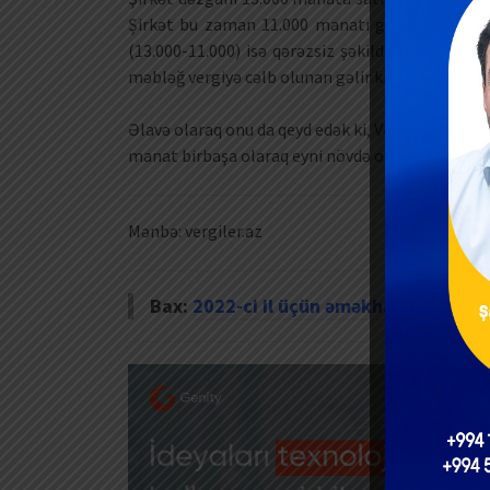
Şirkət bu zaman 11.000 manatı gəlirdən xərc ki
(13.000-11.000) isə qərəzsiz şəkildə eyni növd
məbləğ vergiyə cəlb olunan gəlir kimi tanınmadan
Əlavə olaraq onu da qeyd edək ki, Vergi Məcəllə
manat birbaşa olaraq eyni növdə olan dəzgahın üzə
Mənbə: vergiler.az
Bax:
2022-ci il üçün əməkhaqqı cədvə