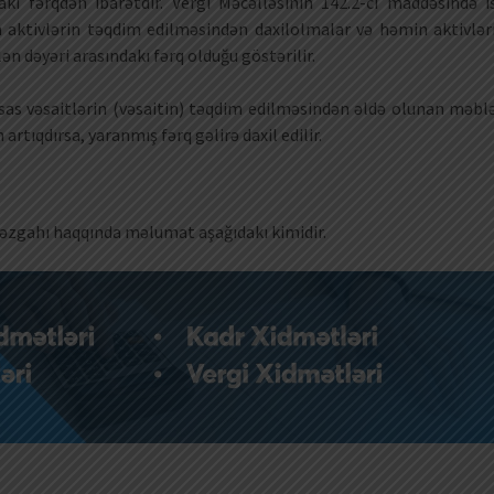
kı fərqdən ibarətdir. Vergi Məcəlləsinin 142.2-ci maddəsində i
 aktivlərin təqdim edilməsindən daxilolmalar və həmin aktivlər
 dəyəri arasındakı fərq olduğu göstərilir.
əsas vəsaitlərin (vəsaitin) təqdim edilməsindən əldə olunan məbl
artıqdırsa, yaranmış fərq gəlirə daxil edilir.
əzgahı haqqında məlumat aşağıdakı kimidir.