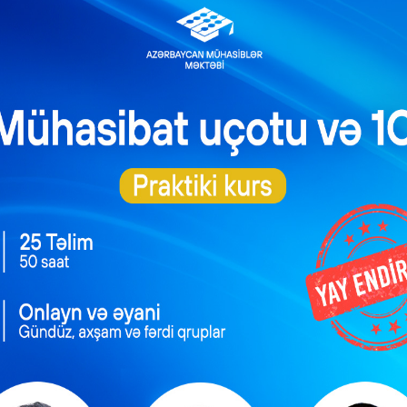
dəyərini sıfırlamaq üçün qalıq dəyəri gəlirdən xərc kimi çıxılır. Təb
bir neçə səbəbi ola bilər. Əsas odur ki, vergi ödəyicisi onun baz
a dair əsasverici dəlil gətirsin.
ın satışı gəlir və ya zərər kimi qəbul edilmir. Bunun üçün Ver
lazimdir. Maddədə aktivin ləğv edildiyi, yaxud özgəninkiləşdirildi
i aktivə və ya eyni xarakterli aktivə təkrar investisiya etməklə akt
dən asılı olmayaraq məhv edildikdə, ləğv olunduqda və 
 zərər kimi qəbul edilmir.
ahı haqqında məlumat aşağıdakı kimidir.
an məbləği eyni növdə olan digər dəzgahın üzərinə investisya qoyu