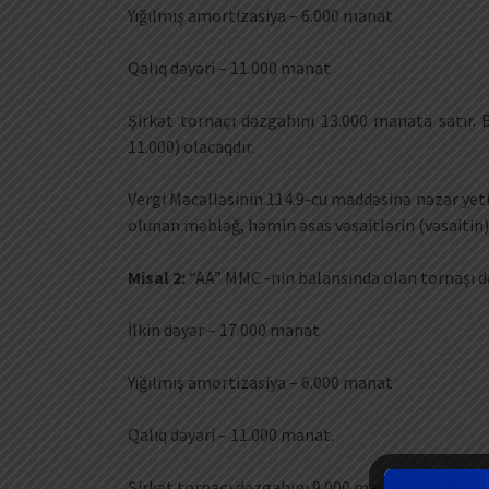
Yığılmış amortizasiya – 6.000 manat
Qalıq dəyəri – 11.000 manat
Şirkət tornaçı dəzgahını 13.000 manata satır. 
11.000) olacaqdır.
Vergi Məcəlləsinin 114.9-cu maddəsinə nəzər yetir
olunan məbləğ, həmin əsas vəsaitlərin (vəsaitin) q
Misal 2:
“AA” MMC -nin balansında olan tornaşı d
İlkin dəyər – 17.000 manat
Yığılmış amortizasiya – 6.000 manat
Qalıq dəyəri – 11.000 manat.
Şirkət tornaçı dəzgahını 9.000 manata satır. Vergi