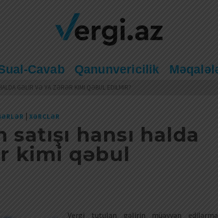
Sual-Cavab
Qanunvericilik
Məqaləl
 HALDA GƏLIR VƏ YA ZƏRƏR KIMI QƏBUL EDILMIR?
|
BƏRLƏR
XƏRCLƏR
n satışı hansı halda
ər kimi qəbul
Vergi tutulan gəlirin müəyyən edilərmə