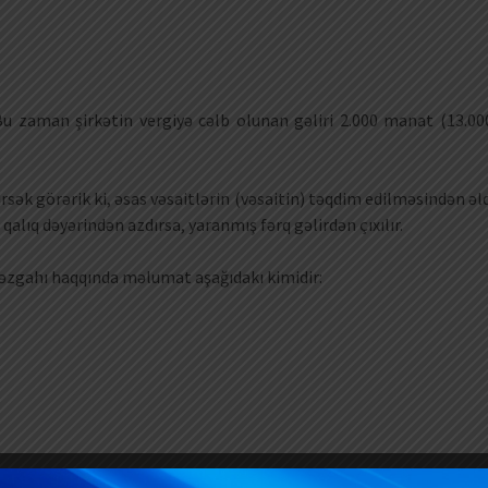
Bu zaman şirkətin vergiyə cəlb olunan gəliri 2.000 manat (13.00
sək görərik ki, əsas vəsaitlərin (vəsaitin) təqdim edilməsindən əl
alıq dəyərindən azdırsa, yaranmış fərq gəlirdən çıxılır.
əzgahı haqqında məlumat aşağıdakı kimidir:
 ödəyicisi satışda 2.000 manat zərər edir. Ancaq vergi ödəyicisinin 