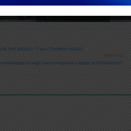
k, həll yolları) – II yazı (Tenderin təşkili)
NEXT POST
əməkhaqqı ilə bağlı hansı məqamlara diqqət yetirməlidirlər?