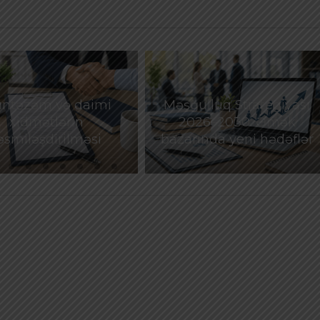
ntəzəm və daimi
Məşğulluq Strategiyası
xidmətlərin
2026–2030: Əmək
əsmiləşdirilməsi
bazarında yeni hədəflər