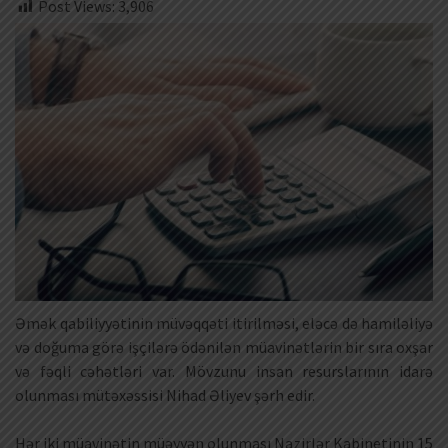
Post Views:
3,906
Əmək qabiliyyətinin müvəqqəti itirilməsi, eləcə də hamiləliyə
və doğuma görə işçilərə ödənilən müavinətlərin bir sıra oxşar
və fəqli cəhətləri var. Mövzunu insan resurslarının idarə
olunması mütəxəssisi Nihad Əliyev şərh edir.
Hər iki müavinətin müəyyən olunması Nazirlər Kabinetinin 15