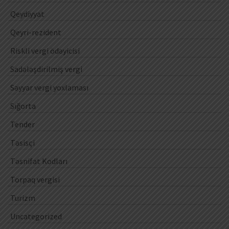
Qeydiyyat
Qeyri-rezident
Riskli vergi ödəyicisi
Sadələşdirilmiş vergi
Səyyar vergi yoxlaması
Sığorta
Tender
Təsisçi
Təsnifat Kodları
Torpaq vergisi
Turizm
Uncategorized