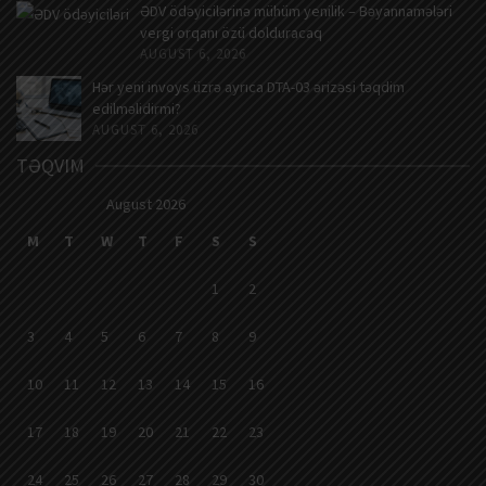
ƏDV ödəyicilərinə mühüm yenilik – Bəyannamələri
vergi orqanı özü dolduracaq
AUGUST 6, 2026
Hər yeni invoys üzrə ayrıca DTA-03 ərizəsi təqdim
edilməlidirmi?
AUGUST 6, 2026
TƏQVIM
August 2026
M
T
W
T
F
S
S
1
2
3
4
5
6
7
8
9
10
11
12
13
14
15
16
17
18
19
20
21
22
23
24
25
26
27
28
29
30