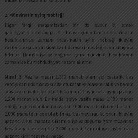
müavinət hesablanır və ödənilir.
2. Müavinətin aylıq məbləği
Digər fərqli məqamlardan biri də budur ki, əmək
qabiliyyətinin müvəqqəti itirilməsi üçün ödənilən müavinətin
hesablanması zamanı müavinətin aylıq məbləği ikiaylıq
vəzifə maaşı və ya ikiqat tarif dərəcəsi məbləğindən artıq ola
bilməz. Hamiləliyə və doğuma görə müavinət hesablanan
zaman isə bu məhdudiyyət nəzərə alınmır.
Misal 3:
Vəzifə maaşı 1.000 manat olan işçi xəstəlik baş
verdiyi cari ildən öncəki ildə mükafat və əlavələr alıb və həmin
əlavə və mükafatlarla birlikdə onun 12 aylıq orta aylıq qazancı
1.200 manat olub. Bu halda işçiyə vəzifə maaşı 1.000 manat
olduğu üçün ödənilən müavinət 1.000 manatın iki mislindən –
2.000 manatdan çox ola bilməz, baxmayaraq ki, onun iki aylıq
qazancı 2.400 manatdır. Hamiləliyə və doğuma görə müavinət
hesablanan zaman isə 2.400 manat tam olaraq aylar üzrə
qazanc kimi nəzərə alınacaq.