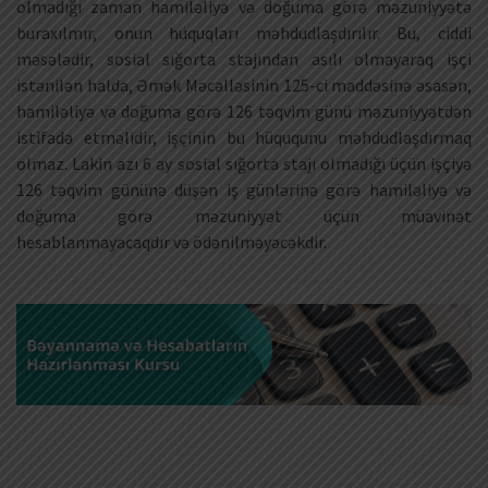
olmadığı zaman hamiləliyə və doğuma görə məzuniyyətə
buraxılmır, onun hüquqları məhdudlaşdırılır. Bu, ciddi
məsələdir, sosial sığorta stajından asılı olmayaraq işçi
istənilən halda, Əmək Məcəlləsinin 125-ci maddəsinə əsasən,
hamiləliyə və doğuma görə 126 təqvim günü məzuniyyətdən
istifadə etməlidir, işçinin bu hüququnu məhdudlaşdırmaq
olmaz. Lakin azı 6 ay sosial sığorta stajı olmadığı üçün işçiyə
126 təqvim gününə düşən iş günlərinə görə hamiləliyə və
doğuma görə məzuniyyət üçün müavinət
hesablanmayacaqdır və ödənilməyəcəkdir.