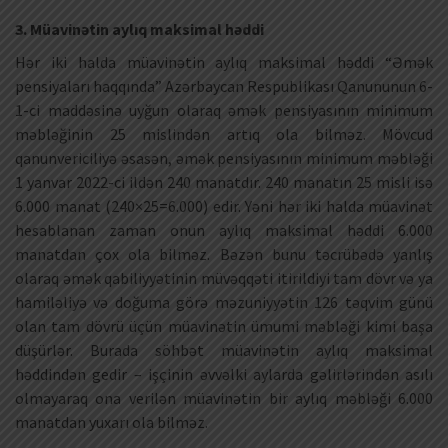
3. Müavinətin aylıq maksimal həddi
Hər iki halda müavinətin aylıq maksimal həddi “Əmək
pensiyaları haqqında” Azərbaycan Respublikası Qanununun 6-
1-ci maddəsinə uyğun olaraq əmək pensiyasının minimum
məbləğinin 25 mislindən artıq ola bilməz. Mövcud
qanunvericiliyə əsasən, əmək pensiyasının minimum məbləği
1 yanvar 2022-ci ildən 240 manatdır. 240 manatın 25 misli isə
6.000 manat (240×25=6.000) edir. Yəni hər iki halda müavinət
hesablanan zaman onun aylıq maksimal həddi 6.000
manatdan çox ola bilməz. Bəzən bunu təcrübədə yanlış
olaraq əmək qabiliyyətinin müvəqqəti itirildiyi tam dövr və ya
hamiləliyə və doğuma görə məzuniyyətin 126 təqvim günü
olan tam dövrü üçün müavinətin ümumi məbləği kimi başa
düşürlər. Burada söhbət müavinətin aylıq maksimal
həddindən gedir – işçinin əvvəlki aylarda gəlirlərindən asılı
olmayaraq ona verilən müavinətin bir aylıq məbləği 6.000
manatdan yuxarı ola bilməz.