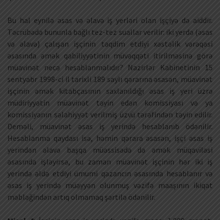
Bu hal eynilə əsas və əlavə iş yerləri olan işçiyə də aiddir.
Təcrübədə bununla bağlı tez-tez suallar verilir: iki yerdə (əsas
və əlavə) çalışan işçinin təqdim etdiyi xəstəlik vərəqəsi
əsasında əmək qabiliyyətinin müvəqqəti itirilməsinə görə
müavinət necə hesablanmalıdır? Nazirlər Kabinetinin 15
sentyabr 1998-ci il tarixli 189 saylı qərarına əsasən, müavinət
işçinin əmək kitabçasının saxlanıldığı əsas iş yeri üzrə
müdiriyyətin müavinət təyin edən komissiyası və ya
komissiyanın səlahiyyət verilmiş üzvü tərəfindən təyin edilir.
Deməli, müavinət əsas iş yerində hesablanıb ödənilir.
Hesablanma qaydası isə, həmin qərara əsasən, işçi əsas iş
yerindən əlavə başqa müəssisədə də əmək müqaviləsi
əsasında işləyirsə, bu zaman müavinət işçinin hər iki iş
yerində əldə etdiyi ümumi qazancın əsasında hesablanır və
əsas iş yerində müəyyən olunmuş vəzifə maaşının ikiqat
məbləğindən artıq olmamaq şərtilə ödənilir.