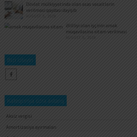
Dövlət mülkiyyətində olan əsas vəsaitlərin
verilməsi qaydası dəyişib
AUGUST 5, 2026
Əlilliyi olan işçinin əmək
müqaviləsinə xitam verilməsi
AUGUST 5, 2026
Bizi izləyin
Kateqoriya üzrə axtarış
Aksiz vergisi
Amortizasiya ayırmaları