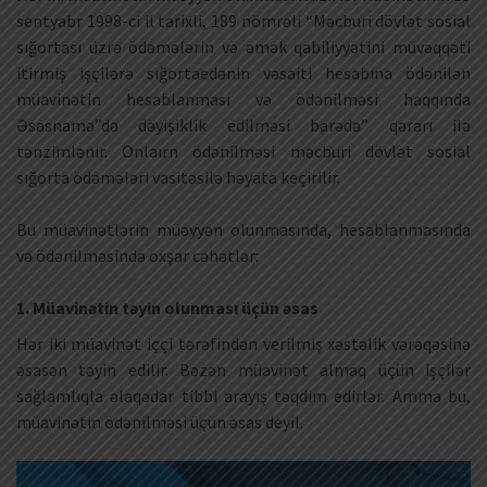
sentyabr 1998-ci il tarixli, 189 nömrəli “Məcburi dövlət sosial
sığortası üzrə ödəmələrin və əmək qabiliyyətini müvəqqəti
itirmiş işçilərə sığortaedənin vəsaiti hesabına ödənilən
müavinətin hesablanması və ödənilməsi haqqında
Əsasnamə”də dəyişiklik edilməsi barədə” qərarı ilə
tənzimlənir. Onlaırn ödənilməsi məcburi dövlət sosial
sığorta ödəmələri vasitəsilə həyata keçirilir.
Bu müavinətlərin müəyyən olunmasında, hesablanmasında
və ödənilməsində oxşar cəhətlər:
1. Müavinətin təyin olunması üçün əsas
Hər iki müavinət iççi tərəfindən verilmiş xəstəlik vərəqəsinə
əsasən təyin edilir. Bəzən müavinət almaq üçün işçilər
sağlamlıqla əlaqədar tibbi arayış təqdim edirlər. Amma bu,
müavinətin ödənilməsi üçün əsas deyil.