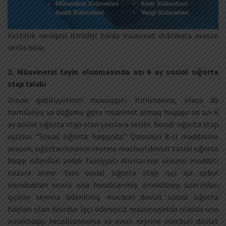
Xəstəlik vərəqəsi itirildiyi halda müavinət dublikata əsasən
verilə bilər.
2. Müavinətin təyin olunmasında azı 6 ay sosial sığorta
stajı tələbi
Əmək qabiliyyətinin müvəqqəti itirilməsinə, eləcə də
hamiləliyə və doğuma görə müavinət almaq hüququ ən azı 6
ay sosial sığorta stajı olan şəxslərə verilir. Sosial sığorta stajı
üçünsə “Sosial sığorta haqqında” Qanunun 8-ci maddəsinə
əsasən, sığortaolunanın xeyrinə məcburi dövlət sosial sığorta
haqqı ödənilən əmək fəaliyyəti dövrlərinin ümumi müddəti
nəzərə alınır. Yəni sosial sığorta stajı işçi işə qəbul
olunduqdan sonra ona hesablanmış əməkhaqqı üzərindən
işçinin xeyrinə ödənilmiş məcburi dövlət sosial sığorta
haqları olan dövrdür. İşçi ödənişsiz məzuniyyətdə olanda ona
əməkhaqqı hesablanmırsa və onun xeyrinə məcburi dövlət