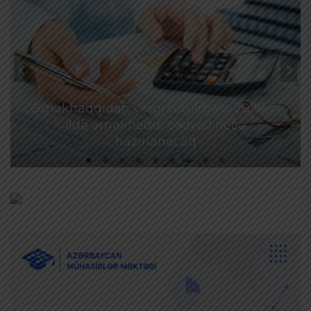
Əməkhaqqıdan vergi tutulması: 2026-cı
ildə əməkhaqqı cədvəli necə
hazırlanacaq