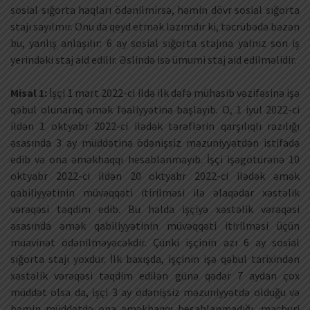
sosial sığorta haqları ödənilmirsə, həmin dövr sosial sığorta
stajı sayılmır. Onu da qeyd etmək lazımdır ki, təcrübədə bəzən
bu, yanlış anlaşılır: 6 ay sosial sığorta stajına yalnız son iş
yerindəki staj aid edilir. Əslində isə ümumi staj aid edilməlidir.
Misal 1:
İşçi 1 mart 2022-ci ildə ilk dəfə mühasib vəzifəsinə işə
qəbul olunaraq əmək fəaliyyətinə başlayıb. O, 1 iyul 2022-ci
ildən 1 oktyabr 2022-ci ilədək tərəflərin qarşılıqlı razılığı
əsasında 3 ay müddətinə ödənişsiz məzuniyyətdən istifadə
edib və ona əməkhaqqı hesablanmayıb. İşçi işəgötürənə 10
oktyabr 2022-ci ildən 20 oktyabr 2022-ci ilədək əmək
qabiliyyətinin müvəqqəti itirilməsi ilə əlaqədar xəstəlik
vərəqəsi təqdim edib. Bu halda işçiyə xəstəlik vərəqəsi
əsasında əmək qabiliyyətinin müvəqqəti itirilməsi üçün
müavinət ödənilməyəcəkdir. Çünki işçinin azı 6 ay sosial
sığorta stajı yoxdur. İlk baxışda, işçinin işə qəbul tarixindən
xəstəlik vərəqəsi təqdim edilən günə qədər 7 aydan çox
müddət olsa da, işçi 3 ay ödənişsiz məzuniyyətdə olduğu və
həmin müddətdə ona əməkhaqqı hesablanmadığı, məcburi