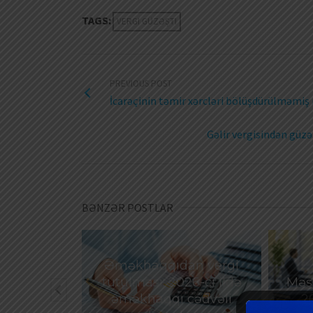
TAGS:
VERGI GÜZƏŞTI
PREVIOUS POST
İcarəçinin təmir xərcləri bölüşdürülməmiş 
Gəlir vergisindən güz
BƏNZƏR POSTLAR
Əməkhaqqıdan vergi
göstərilən
tutulması: 2026-cı ildə
Məşğ
ox hissəsi
əməkhaqqı cədvəli
2