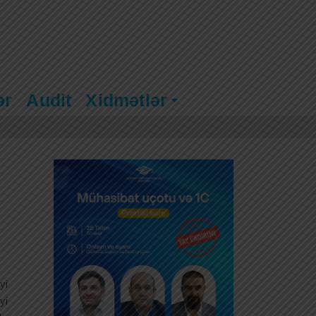
ər
Audit
Xidmətlər
yi
yi