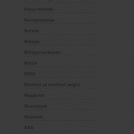
Kassa metodu
Kompensasiya
Kurslar
Maliyyə
Maliyyə sanksiyası
Mallar
MDSS
Mənfəət və mənfəət vergisi
Məqalələr
Məzuniyyət
Müavinət
NKA