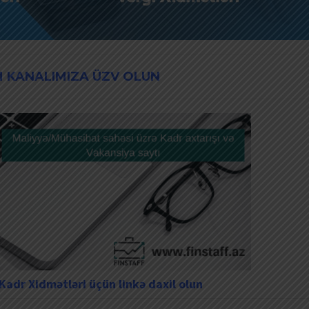
 KANALIMIZA ÜZV OLUN
Kadr Xidmətləri üçün linkə daxil olun