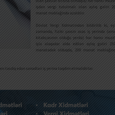
olan şəxslər istisna olmaqla) hər hansı muzd
işdən vergi tutulmalı olan aylıq gəliri 2
manat məbləğində azaldılır.
Dövlət Vergi Xidmətindən bildirilib ki, ey
zamanda, fiziki şəxsin əsas iş yerində (əm
kitabçasının olduğu yerdə) hər hansı muzd
işlə əlaqədar əldə edilən aylıq gəliri 25
manatadək olduqda, 200 manat məbləğin
 təsdiq edən sənədləri iş yerinə təqdim etməlidirlər.