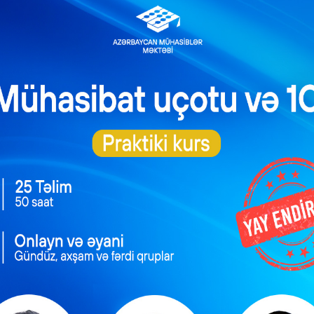
rında yeni hədəflər
orqanı özü dolduracaq