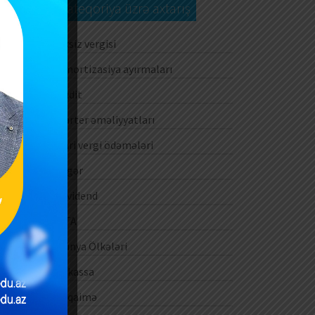
Kateqoriya üzrə axtarış
Aksiz vergisi
Amortizasiya ayırmaları
Audit
Barter əməliyyatları
Cari vergi ödəmələri
Digər
Dividend
DTA
Dünya Ölkələri
E-kassa
E-qaimə