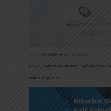
olan hissəsi gəlir vergisindən azaddır.
Qeyd olunanlara əsasən, həmin şəxslər azadolmanı
Mənbə: vergiler.az