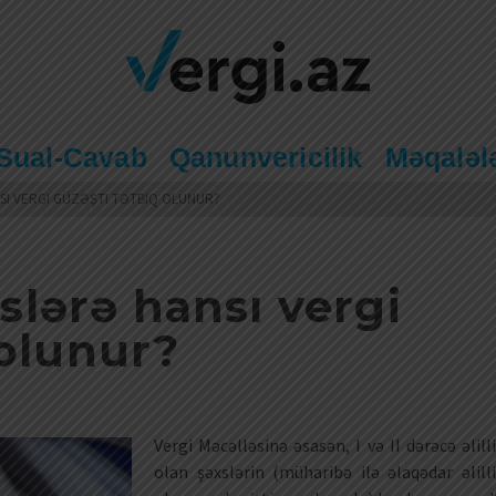
Sual-Cavab
Qanunvericilik
Məqaləl
NSI VERGI GÜZƏŞTI TƏTBIQ OLUNUR?
xslərə hansı vergi
 olunur?
Vergi Məcəlləsinə əsasən, I və II dərəcə əlilli
olan şəxslərin (müharibə ilə əlaqədar əlilli