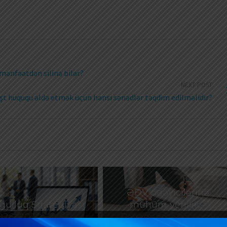
mənfəətdən silinə bilər?
NEXT POST
əşt hüququ əldə etmək üçün hansı sənədlər təqdim edilməlidir?
ƏDV ödəyicilərinə
ulluq Strategiyası
mühüm yenilik –
026–2030: Əmək
Bəyannamələri vergi