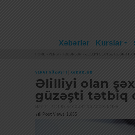
Xəbərlər
Kurslar
HOME
»
VERGI
»
XƏBƏRLƏR
»
ƏLILLIYI OLAN ŞƏXSLƏRƏ HA
|
VERGI GÜZƏŞTI
XƏBƏRLƏR
Əlilliyi olan şə
güzəşti tətbiq
MAY 24, 2021
BY
ACCOUNTING ACCOUNTING
Post Views:
1,665