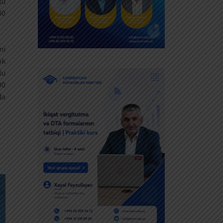
lu
00
ni
ək
lu
00
də