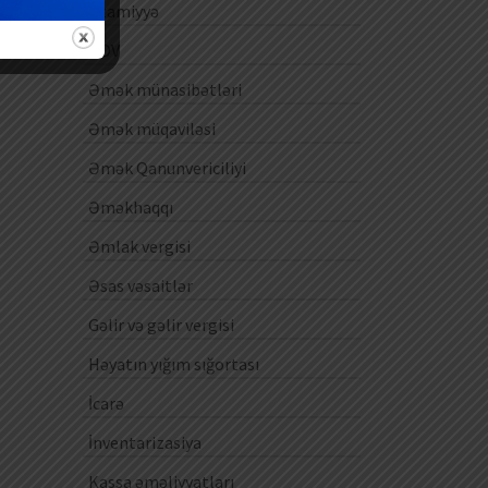
Ezamiyyə
ƏDV
Əmək münasibətləri
Əmək müqaviləsi
Əmək Qanunvericiliyi
Əməkhaqqı
Əmlak vergisi
Əsas vəsaitlər
Gəlir və gəlir vergisi
Həyatın yığım sığortası
İcarə
İnventarizasiya
Kassa əməliyyatları