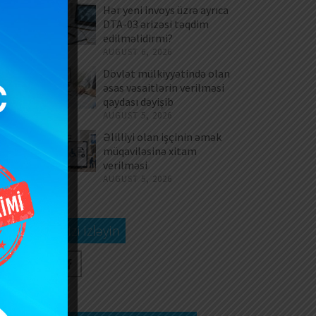
təqdim edilməlidirmi?
dəyişi
Hər yeni invoys üzrə ayrıca
DTA-03 ərizəsi təqdim
edilməlidirmi?
AUGUST 6, 2026
Dövlət mülkiyyətində olan
əsas vəsaitlərin verilməsi
qaydası dəyişib
AUGUST 5, 2026
Əlilliyi olan işçinin əmək
müqaviləsinə xitam
verilməsi
AUGUST 5, 2026
Bizi izləyin