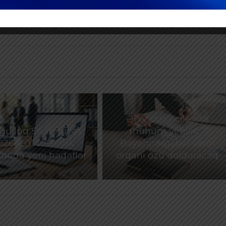
NEXT POST
eyri-rezidentin gəlirindən ödəmə mənbəyində vergi tutulması
ƏDV ödəyicilərinə
ulluq Strategiyası
mühüm yenilik –
026–2030: Əmək
Bəyannamələri vergi
rında yeni hədəflər
orqanı özü dolduracaq