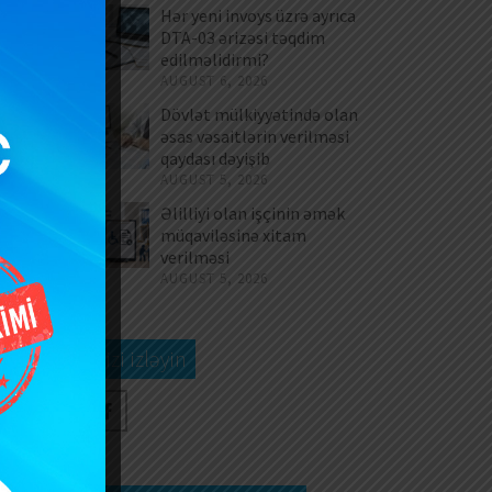
Hər yeni invoys üzrə ayrıca
DTA-03 ərizəsi təqdim
edilməlidirmi?
AUGUST 6, 2026
Dövlət mülkiyyətində olan
əsas vəsaitlərin verilməsi
qaydası dəyişib
AUGUST 5, 2026
Əlilliyi olan işçinin əmək
müqaviləsinə xitam
verilməsi
AUGUST 5, 2026
Bizi izləyin