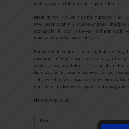
elektron qaimə fakturası ilə təqdim edilmir.
Misal 4:
“AA” MMC-nin daimi müştərisi olan “V
əvvəlcədən siyahının müəyyən hissəsi sifariş ve
razılaşıblar ki, qeyri-müəyyən malların çeşidi və
maddənin tələblərinə cavab verir.
Buradan belə sual çıxa bilər ki, belə əməliyyat
yaşanmasın? Bunun üçün malları səyyar formada
yerdəyişmə qaimə-fakturası” sənədi ilə mallar anb
digər cavabdeh şəxsin məsuliyyətinə keçir. Bund
Təhvil-Təslim Aktı” əsasında təhvil verir. Artıq
normal formada elekton qaimə fakturası göndəri
Mənbə: vergiler.az
Bax: