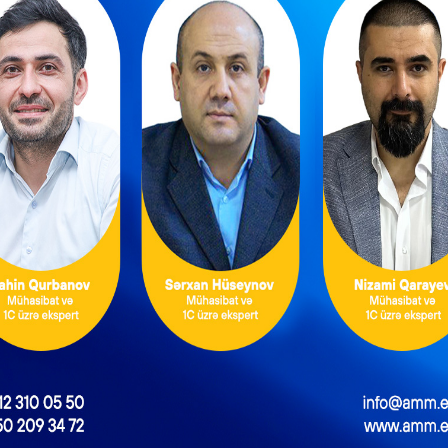
Kadr Xidmətləri üçün linkə daxil olun
 dəyişiklikləri açıqlayıb