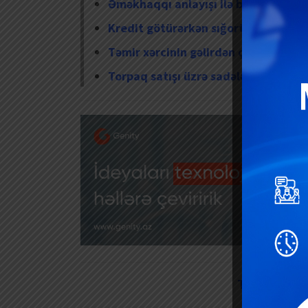
Əməkhaqqı anlayışı ilə bağlı sual 
Kredit götürərkən sığortalanmağın 
Təmir xərcinin gəlirdən çıxılması
Torpaq satışı üzrə sadələşdirilmiş 
TELEQRAM