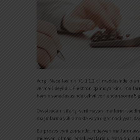
Vergi Məcəlləsinin 71-1.1.2-ci maddəsində olan
verməli deyildir. Elektron qaiməyə kimi malları
həmin sənəd əsasında təhvil veriləndən sonra 5 
Əvvəlcədən sifariş verilməyən malların təqdi
maşınlarına yükləməklə və ya digər nəqliyyat, daş
Bu proses eyni zamanda, müəyyən malların əvvəlc
müəyyən olması əməliyyatlarıdır. Məsələn, sifa