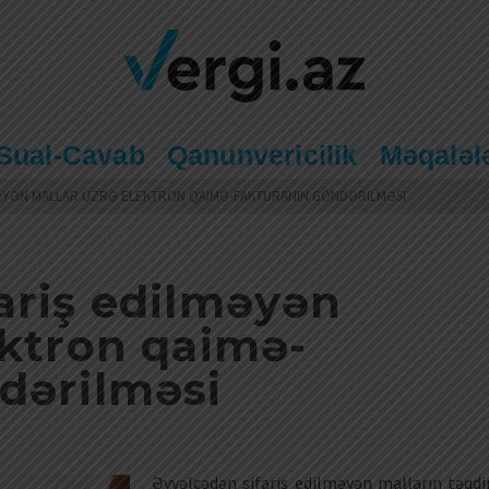
Sual-Cavab
Qanunvericilik
Məqaləl
ƏYƏN MALLAR ÜZRƏ ELEKTRON QAIMƏ-FAKTURANIN GÖNDƏRILMƏSI
ariş edilməyən
ektron qaimə-
dərilməsi
Əvvəlcədən sifariş edilməyən malların təqd