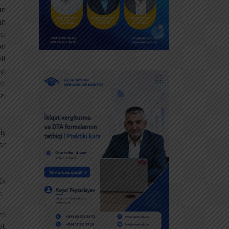
ın
an
ci
ən
il
yi
r.
zi
iş
ar
ük
.
ri
ot