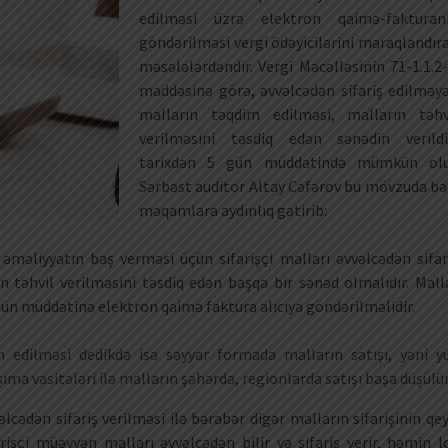
edilməsi üzrə elektron qaimə-fakturan
göndərilməsi vergi ödəyicilərini maraqlandır
məsələlərdəndir. Vergi Məcəlləsinin 71-1.1.2-
maddəsinə görə, əvvəlcədən sifariş edilməy
malların təqdim edilməsi, malların təhv
verilməsini təsdiq edən sənədin verildi
tarixdən 5 gün müddətində mümkün olu
Sərbəst auditor Altay Cəfərov bu mövzuda bə
məqamlara aydınlıq gətirib:
 əməliyyatın baş verməsi üçün sifarişçi malları əvvəlcədən sifar
n təhvil verilməsini təsdiq edən başqa bir sənəd olmalıdır. Mall
gün müddətinə elektron qaimə faktura alıcıya göndərilməlidir.
m edilməsi dedikdə isə səyyar formada malların satışı, yəni y
ıma vasitələri ilə malların şəhərdə, regionlarda satışı başa düşülür
ədən sifariş verilməsi ilə bərabər digər malların sifarişinin qey
rişçi müəyyən malları əvvəlcədən bilir və sifariş verir, həmin l