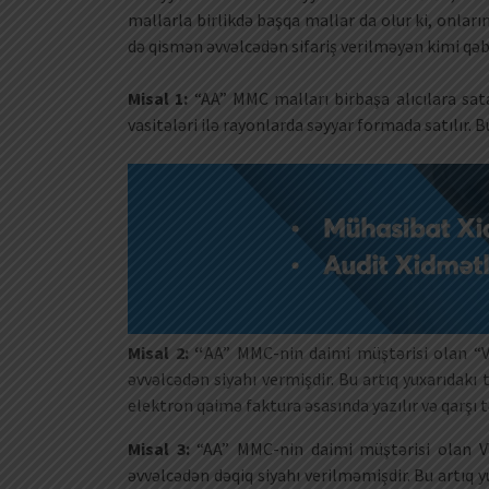
mallarla birlikdə başqa mallar da olur ki, onların
də qismən əvvəlcədən sifariş verilməyən kimi qəb
Misal 1:
“AA” MMC malları birbaşa alıcılara sata
vasitələri ilə rayonlarda səyyar formada satılır. B
Misal 2: “
AA” MMC-nin daimi müştərisi olan “V
əvvəlcədən siyahı vermişdir. Bu artıq yuxarıdak
elektron qaimə faktura əsasında yazılır və qarşı t
Misal 3:
“AA” MMC-nin daimi müştərisi olan V
əvvəlcədən dəqiq siyahı verilməmişdir. Bu artıq y