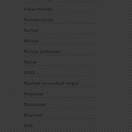
Kassa metodu
Kompensasiya
Kurslar
Maliyyə
Maliyyə sanksiyası
Mallar
MDSS
Mənfəət və mənfəət vergisi
Məqalələr
Məzuniyyət
Müavinət
NKA