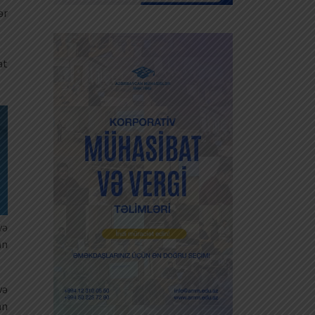
ər
at
və
an
və
an