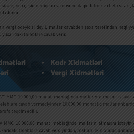
 sifarişində çeşidin miqdarı və növünü dəqiq bilmir və belə sifarişl
ul olunur.
n vergi ödəyicisi deyil, mallar cavabdeh şəxs tərəfindən nəqliyy
u yuxarıdakı tələblərə cavab verir.
V” MMC 10.000,00 manat məbləğində malların almasını istəyir 
ı tələblərə cavab vermədiyindən 10.000,00 manatlıq mallar anbard
ərəfə təqdim edilir.
V MMC 10.000,00 manat məbləğində malların almasını istəyir 
uxarıdakı tələblərə cavab verdiyindən, malları ilkin olaraq anbard