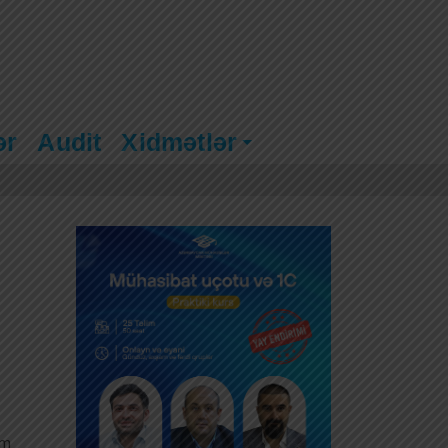
ər
Audit
Xidmətlər
im