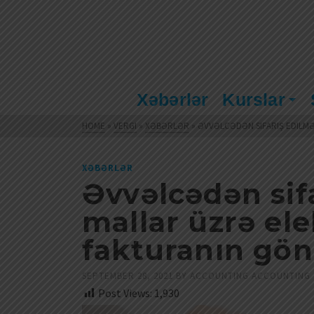
Xəbərlər
Kurslar
HOME
»
VERGI
»
XƏBƏRLƏR
»
ƏVVƏLCƏDƏN SIFARIŞ EDILM
XƏBƏRLƏR
Əvvəlcədən sif
mallar üzrə el
fakturanın gön
SEPTEMBER 28, 2021
BY
ACCOUNTING ACCOUNTING
Post Views:
1,930