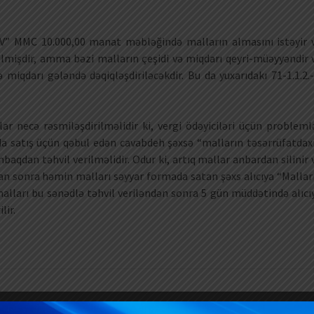
V” MMC 10.000,00 manat məbləğində malların almasını istəyir 
rilmişdir, amma bəzi malların çeşidi və miqdarı qeyri-müəyyəndir 
 miqdarı gələndə dəqiqləşdiriləcəkdir. Bu da yuxarıdakı 71-1.1.2.-
lar necə rəsmiləşdirilməlidir ki, vergi ödəyiciləri üçün probleml
 satış üçün qəbul edən cavabdeh şəxsə “malların təsərrüfatdaxi
aqdan təhvil verilməlidir. Odur ki, artıq mallar anbardan silinir 
an sonra həmin malları səyyar formada satan şəxs alıcıya “Mallar
 malları bu sənədlə təhvil veriləndən sonra 5 gün müddətində alıcı
lir.