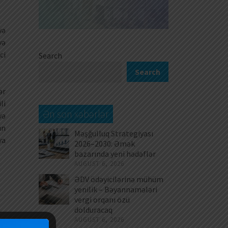
və
və
ci
Search
Search
ər
li
Ən son xəbərlər
və
ın
Məşğulluq Strategiyası
ya
2026–2030: Əmək
bazarında yeni hədəflər
AUGUST 6, 2026
ƏDV ödəyicilərinə mühüm
yenilik – Bəyannamələri
vergi orqanı özü
dolduracaq
AUGUST 6, 2026