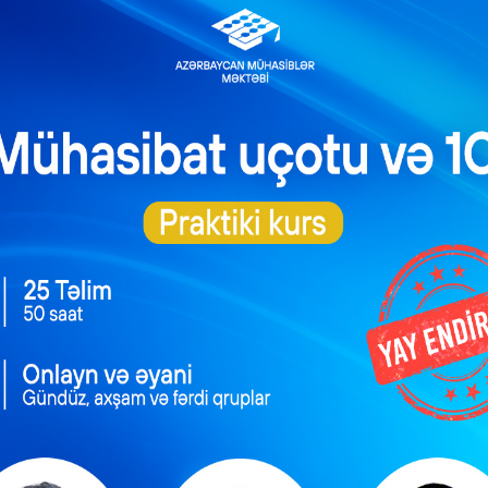
doğuran məqamlar
faydaları
verginin hesablanması
 KANALIMIZA ÜZV OLUN