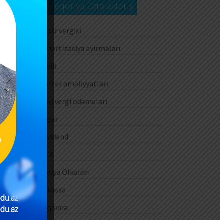
Kateqoriya üzrə axtarış
Aksiz vergisi
Amortizasiya ayırmaları
Audit
Barter əməliyyatları
Cari vergi ödəmələri
Digər
Dividend
DTA
Dünya Ölkələri
E-kassa
E-qaimə