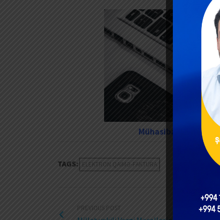
Mühasibat, Audit və 
TAGS:
ELEKTRON QAIMƏ-FAKTURA
PREVIOUS POST
Millət vəkili Vergi Məcəlləsinə təklif olunan