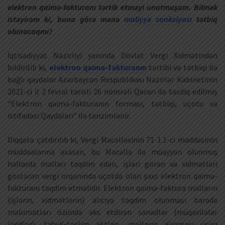
elektron qaimə-fakturanı tərtib etməyi unutmuşam. Bilmək
istəyirəm ki, buna görə mənə
maliyyə sanksiyası
tətbiq
olunacaqmı?
İqtisadiyyat Nazirliyi yanında Dövlət Vergi Xidmətindən
bildirilib ki,
elektron qaimə-fakturanın
tərtibi və tətbiqi ilə
bağlı qaydalar Azərbaycan Respublikası Nazirlər Kabinetinin
2021-ci il 2 fevral tarixli 26 nömrəli Qərarı ilə təsdiq edilmiş
“Elektron qaimə-fakturanın forması, tətbiqi, uçotu və
istifadəsi Qaydaları” ilə tənzimlənir.
Diqqətə çatdırılıb ki, Vergi Məcəlləsinin 71-1.1-ci maddəsinin
müddəalarına əsasən, bu Məcəllə ilə müəyyən olunmuş
hallarda malları təqdim edən, işləri görən və xidmətləri
göstərən vergi orqanında uçotda olan şəxs elektron qaimə-
fakturanı təqdim etməlidir. Elektron qaimə-faktura malların
(işlərin, xidmətlərin) alıcıya təqdim olunması barədə
məlumatları özündə əks etdirən sənədlər (müqavilələr
(əqdlər), təhvil-təslim aktları, malların alınması üçün