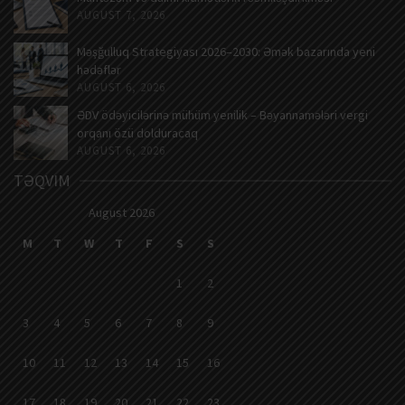
AUGUST 7, 2026
Məşğulluq Strategiyası 2026–2030: Əmək bazarında yeni
hədəflər
AUGUST 6, 2026
ƏDV ödəyicilərinə mühüm yenilik – Bəyannamələri vergi
orqanı özü dolduracaq
AUGUST 6, 2026
TƏQVIM
August 2026
M
T
W
T
F
S
S
1
2
3
4
5
6
7
8
9
10
11
12
13
14
15
16
17
18
19
20
21
22
23