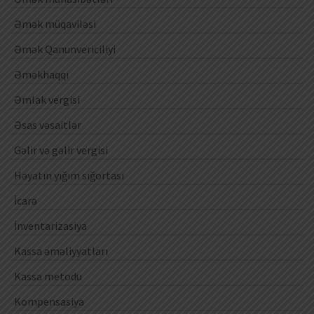
Əmək müqaviləsi
Əmək Qanunvericiliyi
Əməkhaqqı
Əmlak vergisi
Əsas vəsaitlər
Gəlir və gəlir vergisi
Həyatın yığım sığortası
İcarə
İnventarizasiya
Kassa əməliyyatları
Kassa metodu
Kompensasiya