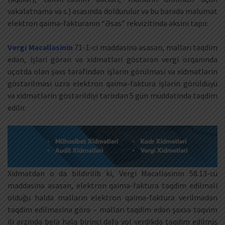
vəkalətnamə və s.) əsasında doldurulur və bu barədə məlumat
elektron qaimə-fakturanın “Əsas” rekvizitində əksini tapır.
Vergi Məcəlləsinin
71-1-ci maddəsinə əsasən, malları təqdim
edən, işləri görən və xidmətləri göstərən vergi orqanında
uçotda olan şəxs tərəfindən işlərin görülməsi və xidmətlərin
göstərilməsi üzrə elektron qaimə-faktura işlərin görüldüyü
və xidmətlərin göstərildiyi tarixdən 5 gün müddətində təqdim
edilir.
Xidmətdən o da bildirilib ki, Vergi Məcəlləsinin 58.13-cü
maddəsinə əsasən, elektron qaimə-faktura təqdim edilməli
olduğu halda malların elektron qaimə-faktura verilmədən
təqdim edilməsinə görə – malları təqdim edən şəxsə təqvim
ili ərzində belə hala birinci dəfə yol verdikdə təqdim edilmiş