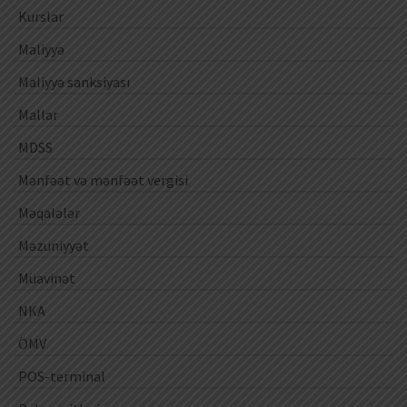
Kurslar
Maliyyə
Maliyyə sanksiyası
Mallar
MDSS
Mənfəət və mənfəət vergisi
Məqalələr
Məzuniyyət
Müavinət
NKA
ÖMV
POS-terminal