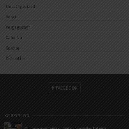
Uncategorized
Vergi
Vergi güzəşti
Xəbərlər
Xərclər
Xidmətlər
FACEBOOK
XƏBƏRLƏR
Müntəzəm və daimi xidmətlərin rəsmiləşdirilməsi