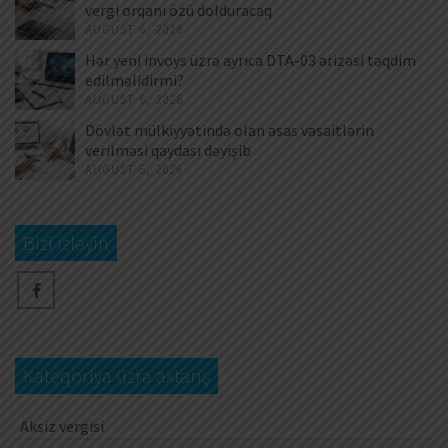
vergi orqanı özü dolduracaq
AUGUST 6, 2026
Hər yeni invoys üzrə ayrıca DTA-03 ərizəsi təqdim
edilməlidirmi?
AUGUST 6, 2026
Dövlət mülkiyyətində olan əsas vəsaitlərin
verilməsi qaydası dəyişib
AUGUST 5, 2026
Bizi izləyin
Kateqoriya üzrə axtarış
Aksiz vergisi