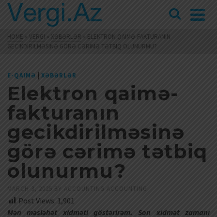
HOME
»
VERGI
»
XƏBƏRLƏR
»
ELEKTRON QAIMƏ-FAKTURANIN
GECIKDIRILMƏSINƏ GÖRƏ CƏRIMƏ TƏTBIQ OLUNURMU?
|
E-QAIMƏ
XƏBƏRLƏR
Elektron qaimə-
fakturanın
gecikdirilməsinə
görə cərimə tətbiq
olunurmu?
MARCH 3, 2025
BY
ACCOUNTING ACCOUNTING
Post Views:
1,901
Mən məsləhət xidməti göstərirəm. Son xidmət zamanı