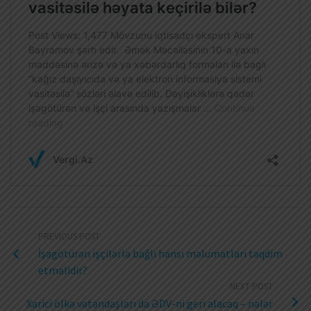
PREVIOUS POST
İşəgötürən işçilərlə bağlı hansı məlumatları təqdim
etməlidir?
NEXT POST
Xarici ölkə vətəndaşları da ƏDV-ni geri alacaq – nələr