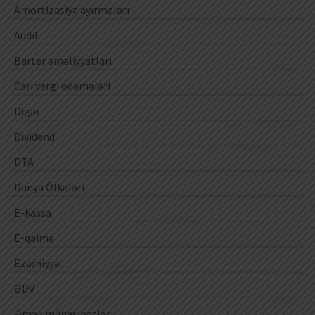
Amortizasiya ayırmaları
Audit
Barter əməliyyatları
Cari vergi ödəmələri
Digər
Dividend
DTA
Dünya Ölkələri
E-kassa
E-qaimə
Ezamiyyə
ƏDV
Əmək münasibətləri