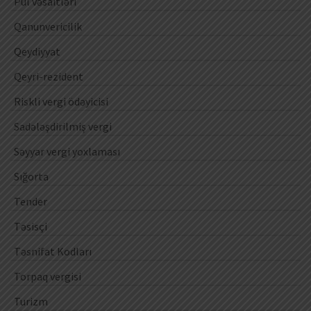
Pul vəsaitləri
Qanunvericilik
Qeydiyyat
Qeyri-rezident
Riskli vergi ödəyicisi
Sadələşdirilmiş vergi
Səyyar vergi yoxlaması
Sığorta
Tender
Təsisçi
Təsnifat Kodları
Torpaq vergisi
Turizm