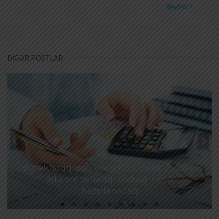
dəyişdi?
DİGƏR POSTLAR
Əməkhaqqıdan vergi tutulması: 2026-cı
ildə əməkhaqqı cədvəli necə
hazırlanacaq