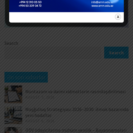
Search
Search
Ən son xəbərlər
Müntəzəm və daimi xidmətlərin rəsmiləşdirilməsi
AUGUST 7, 2026
Məşğulluq Strategiyası 2026–2030: Əmək bazarında
yeni hədəflər
AUGUST 6, 2026
ƏDV ödəyicilərinə mühüm yenilik – Bəyannamələri