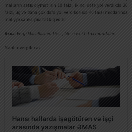
malların satış qiymətinin 10 faizi, ikinci dəfə yol verdikdə 20
faizi, üç və daha çox dəfə yol verdikdə isə 40 faizi miqdarında
maliyyə sanksiyası tətbiq edilir.
Əsas:
Vergi Məcəlləsinin 16-cı , 58- ci və 71-1-ci maddələri
Mənbə: vergiler.az