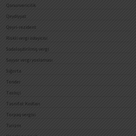
Qanunvericilik
Qeydiyyat
Qeyri-rezident
Riskli vergi ödəyicisi
Sadələşdirilmiş vergi
Səyyar vergi yoxlaması
Sığorta
Tender
Təsisçi
Təsnifat Kodları
Torpaq vergisi
Turizm