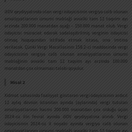
ƏDV qeydiyyatında olan vergi ödəyicisinin vergiyə cəlb olunan
əməliyyatlarının ümumi məbləği əvvəlki tam 12 təqvim ayı
ərzində 200.000 manatdan aşağı – 150.000 manat olub. Vergi
ödəyicisi müraciət edərək sadələşdirilmiş verginin ödəyicisi
olmaq hüququndan istifadə etmək istəsə, ona imtina
veriləcək. Çünki Vergi Məcəlləsinin 158.2-ci maddəsində vergi
ödəyicisinin vergiyə cəlb olunan əməliyyatlarının ümumi
məbləğinin əvvəlki tam 12 təqvim ayı ərzində 100.000
manatdan çox olmaması tələbi qoyulur.
Misal 2
Xidmət sahəsində fəaliyyət göstərən vergi ödəyicisinin ardıcıl
12 aylıq dövrün istənilən ayında (aylarında) vergi tutulan
əməliyyatlarının həcmi 200.000 manatdan çox olduğu üçün
2024-cü ilin fevral ayında ƏDV qeydiyyatına alınıb. Vergi
ödəyicisinin 2024-cü il noyabr ayında vergiyə cəlb olunan
əməliyyatlarının ümumi məbləği əvvəlki tam 12 təqvim ayı