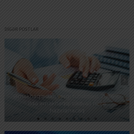
DİGƏR POSTLAR
Əməkhaqqıdan vergi tutulması: 2026-cı
ildə əməkhaqqı cədvəli necə
hazırlanacaq