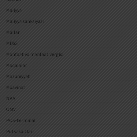
Maliyyə
Maliyyə sanksiyası
Mallar
MDSS
Mənfəət və mənfəət vergisi
Məqalələr
Məzuniyyət
Müavinət
NKA
ÖMV
POS-terminal
Pul vəsaitləri