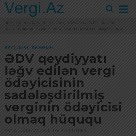
HOME
»
VERGI
»
XƏBƏRLƏR
»
ƏDV QEYDIYYATI LƏĞV EDILƏN VERGI
ÖDƏYICISININ SADƏLƏŞDIRILMIŞ VERGININ ÖDƏYICISI OLMAQ HÜQUQU
|
|
ƏDV
VERGI
XƏBƏRLƏR
ƏDV qeydiyyatı
ləğv edilən vergi
ödəyicisinin
sadələşdirilmiş
verginin ödəyicisi
olmaq hüququ
MAY 8, 2024
BY
ACCOUNTING ACCOUNTING