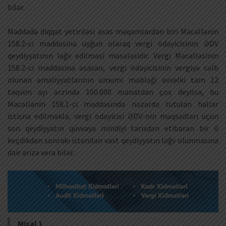
bilər.
Maddədə diqqət yetiriləsi əsas məqamlardan biri Məcəllənin
158.2-ci maddəsinə uyğun olaraq vergi ödəyicisinin ƏDV
qeydiyyatının ləğv edilməsi məsələsidir. Vergi Məcəlləsinin
158.2-ci maddəsinə əsasən, vergi ödəyicisinin vergiyə cəlb
olunan əməliyyatlarının ümumi məbləği əvvəlki tam 12
təqvim ayı ərzində 100.000 manatdan çox deyilsə, bu
Məcəllənin 158.1-ci maddəsində nəzərdə tutulan hallar
istisna edilməklə, vergi ödəyicisi ƏDV-nin məqsədləri üçün
son qeydiyyatın qüvvəyə mindiyi tarixdən etibarən bir il
keçdikdən sonrakı istənilən vaxt qeydiyyatın ləğv olunmasına
dair ərizə verə bilər.
Misal 1