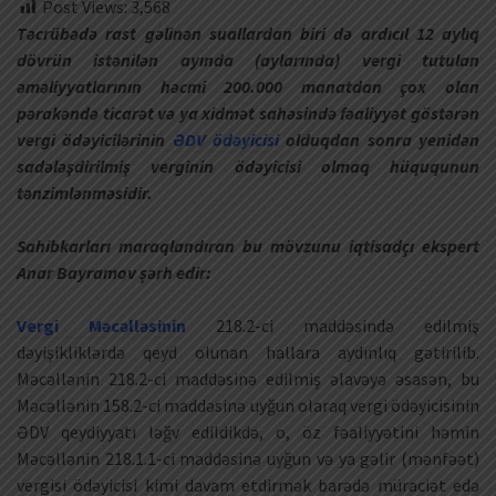
Post Views:
3,568
Təcrübədə rast gəlinən suallardan biri də ardıcıl 12 aylıq
dövrün istənilən ayında (aylarında) vergi tutulan
əməliyyatlarının həcmi 200.000 manatdan çox olan
pərakəndə ticarət və ya xidmət sahəsində fəaliyyət göstərən
vergi ödəyicilərinin
ƏDV ödəyicisi
olduqdan sonra yenidən
sadələşdirilmiş verginin ödəyicisi olmaq hüququnun
tənzimlənməsidir.
Sahibkarları maraqlandıran bu mövzunu iqtisadçı ekspert
Anar Bayramov şərh edir:
Vergi Məcəlləsinin
218.2-ci maddəsində edilmiş
dəyişikliklərdə qeyd olunan hallara aydınlıq gətirilib.
Məcəllənin 218.2-ci maddəsinə edilmiş əlavəyə əsasən, bu
Məcəllənin 158.2-ci maddəsinə uyğun olaraq vergi ödəyicisinin
ƏDV qeydiyyatı ləğv edildikdə, o, öz fəaliyyətini həmin
Məcəllənin 218.1.1-ci maddəsinə uyğun və ya gəlir (mənfəət)
vergisi ödəyicisi kimi davam etdirmək barədə müraciət edə