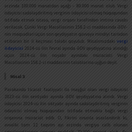
ərzində 100.000 manatdan aşağı – 80.000 manat olub. Vergi
ödəyicisi sadələşdirilmiş verginin ödəyicisi olmaq hüququndan
istifadə etmək istəsə, vergi orqanı tərəfindən imtina cavabı
veriləcək. Çünki Vergi Məcəlləsinin 158.2-ci maddəsində ƏDV-
nin məqsədləri üçün son qeydiyyatın qüvvəyə mindiyi tarixdən
etibarən bir il keçməsi tələbi qoyulub. Misalımızdakı
vergi
ödəyicisi
2024-cü ilin fevral ayında ƏDV qeydiyyatına alındığı
üçün 2024-cü ilin noyabr ayındakı müraciəti Vergi
Məcəlləsinin 158.2-ci maddəsinin tələblərinə uyğun deyil.
Misal 3
Pərakəndə ticarət fəaliyyəti ilə məşğul olan vergi ödəyicisi
2023-cü ilin sentyabr ayında ƏDV qeydiyyatına alınıb. Vergi
ödəyicisi 2024-cü ilin oktyabr ayında sadələşdirilmiş verginin
ödəyicisi olmaq hüququndan istifadə etməklə bağlı vergi
orqanına müraciət edib. O, fikrini onunla əsaslandırıb ki,
əvvəlki tam 12 təqvim ayı ərzində vergiyə cəlb olunan
əməliyyatlarının ümumi məbləği 70.000 manat olub. Bu