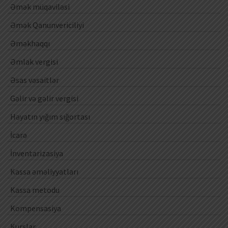
Əmək müqaviləsi
Əmək Qanunvericiliyi
Əməkhaqqı
Əmlak vergisi
Əsas vəsaitlər
Gəlir və gəlir vergisi
Həyatın yığım sığortası
İcarə
İnventarizasiya
Kassa əməliyyatları
Kassa metodu
Kompensasiya
Kurslar