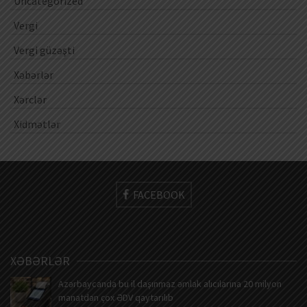
Uncategorized
Vergi
Vergi güzəşti
Xəbərlər
Xərclər
Xidmətlər
FACEBOOK
XƏBƏRLƏR
Azərbaycanda bu il daşınmaz əmlak alıcılarına 20 milyon
manatdan çox ƏDV qaytarılıb