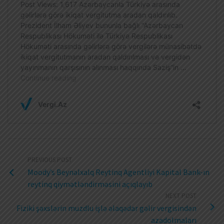
PREVIOUS POST
Moody’s Beynəlxalq Reytinq Agentliyi Kapital Bank-ın
reytinq qiymətləndirməsini açıqlayıb
NEXT POST
Fiziki şəxslərin muzdlu işlə əlaqədar gəlir vergisindən
azadolmaları