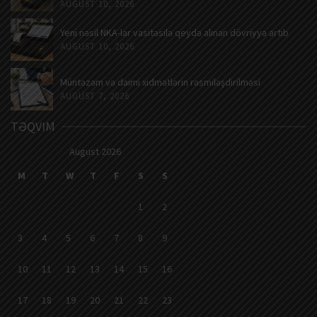
AUGUST 10, 2026
Yeni nəsil NKA-lar vasitəsilə qeydə alınan dövriyyə artıb
AUGUST 10, 2026
Müntəzəm və daimi xidmətlərin rəsmiləşdirilməsi
AUGUST 7, 2026
TƏQVIM
August 2026
M
T
W
T
F
S
S
1
2
3
4
5
6
7
8
9
10
11
12
13
14
15
16
17
18
19
20
21
22
23