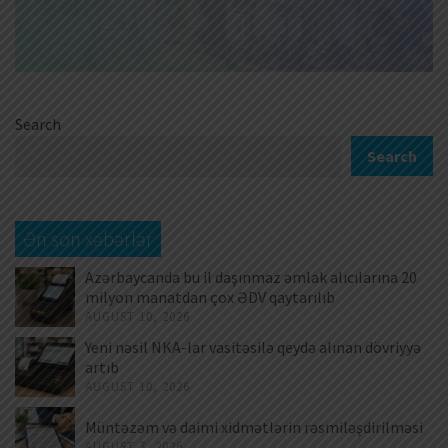
Search
Search
Ən son xəbərlər
Azərbaycanda bu il daşınmaz əmlak alıcılarına 20
milyon manatdan çox ƏDV qaytarılıb
AUGUST 10, 2026
Yeni nəsil NKA-lar vasitəsilə qeydə alınan dövriyyə
artıb
AUGUST 10, 2026
Müntəzəm və daimi xidmətlərin rəsmiləşdirilməsi
AUGUST 7, 2026