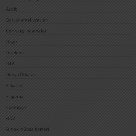
Audit
Barter əməliyyatları
Cari vergi ödəmələri
Digər
Dividend
DTA
Dünya Ölkələri
E-kassa
E-qaimə
Ezamiyyə
ƏDV
Əmək münasibətləri