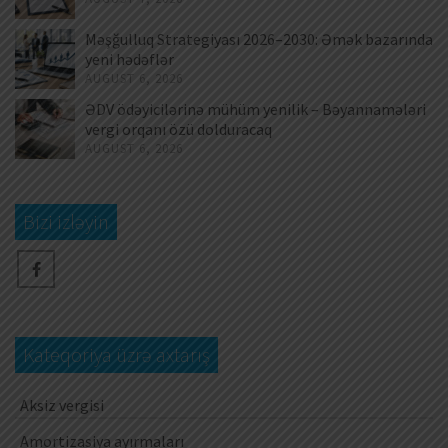
Məşğulluq Strategiyası 2026–2030: Əmək bazarında
yeni hədəflər
AUGUST 6, 2026
ƏDV ödəyicilərinə mühüm yenilik – Bəyannamələri
vergi orqanı özü dolduracaq
AUGUST 6, 2026
Bizi izləyin
Kateqoriya üzrə axtarış
Aksiz vergisi
Amortizasiya ayırmaları