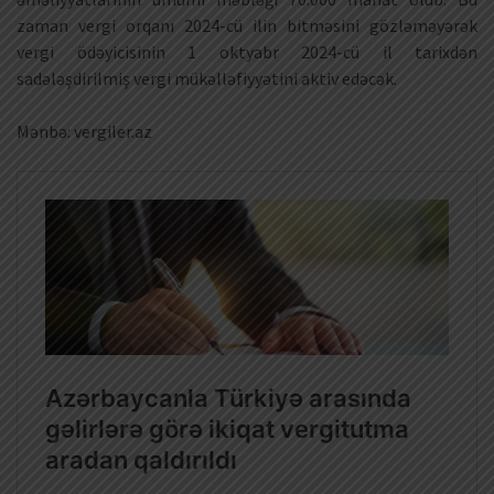
zaman vergi orqanı 2024-cü ilin bitməsini gözləməyərək
vergi ödəyicisinin 1 oktyabr 2024-cü il tarixdən
sadələşdirilmiş vergi mükəlləfiyyətini aktiv edəcək.
Mənbə: vergiler.az