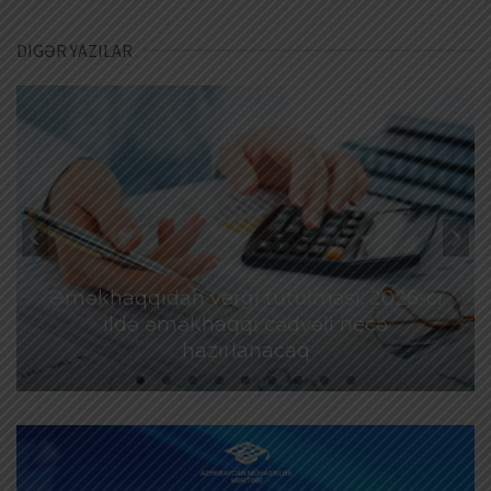
DIGƏR YAZILAR
Əməkhaqqıdan vergi tutulması: 2026-cı
ildə əməkhaqqı cədvəli necə
hazırlanacaq