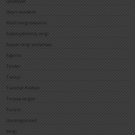
Qeydiyyat
Qeyri-rezident
Riskli vergi ödəyicisi
Sadələşdirilmiş vergi
Səyyar vergi yoxlaması
Sığorta
Tender
Təsisçi
Təsnifat Kodları
Torpaq vergisi
Turizm
Uncategorized
Vergi