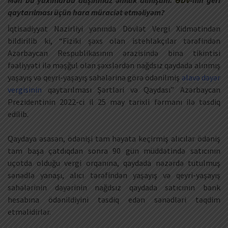
Mən bu yaxınlarda daşınmaz əmlak almışam.
ƏDV
-nin geri
qaytarılması üçün hara müraciət etməliyəm?
İqtisadiyyat Nazirliyi yanında Dövlət Vergi Xidmətindən
bildirilib ki, “Fiziki şəxs olan istehlakçılar tərəfindən
Azərbaycan Respublikasının ərazisində bina tikintisi
fəaliyyəti ilə məşğul olan şəxslərdən nağdsız qaydada alınmış
yaşayış və qeyri-yaşayış sahələrinə görə ödənilmiş
əlavə dəyər
vergisinin
qaytarılması Şərtləri və Qaydası” Azərbaycan
Prezidentinin 2022-ci il 25 may tarixli fərmanı ilə təsdiq
edilib.
Qaydaya əsasən, ödənişi tam həyata keçirmiş alıcılar ödəniş
tam başa çatdıqdan sonra 90 gün müddətində satıcının
uçotda olduğu vergi orqanına, qaydada nəzərdə tutulmuş
sənədlə yanaşı, alıcı tərəfindən yaşayış və qeyri-yaşayış
sahələrinin dəyərinin nağdsız qaydada satıcının bank
hesabına ödənildiyini təsdiq edən sənədləri təqdim
etməlidirlər.