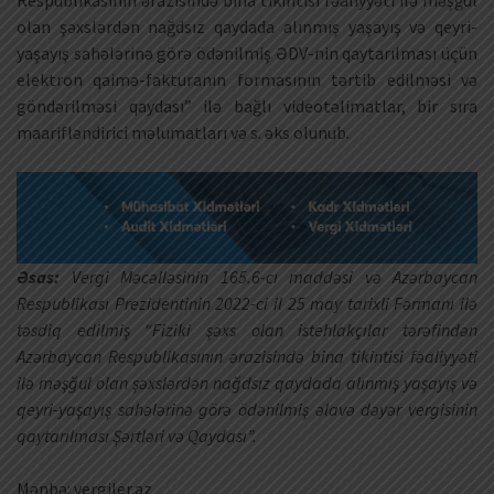
Respublikasının ərazisində bina tikintisi fəaliyyəti ilə məşğul
olan şəxslərdən nağdsız qaydada alınmış yaşayış və qeyri-
yaşayış sahələrinə görə ödənilmiş ƏDV-nin qaytarılması üçün
elektron qaimə-fakturanın formasının tərtib edilməsi və
göndərilməsi qaydası” ilə bağlı videotəlimatlar, bir sıra
maarifləndirici məlumatları və s. əks olunub.
Əsas:
Vergi Məcəlləsinin 165.6-cı maddəsi və Azərbaycan
Respublikası Prezidentinin 2022-ci il 25 may tarixli Fərmanı ilə
təsdiq edilmiş “Fiziki şəxs olan istehlakçılar tərəfindən
Azərbaycan Respublikasının ərazisində bina tikintisi fəaliyyəti
ilə məşğul olan şəxslərdən nağdsız qaydada alınmış yaşayış və
qeyri-yaşayış sahələrinə görə ödənilmiş əlavə dəyər vergisinin
qaytarılması Şərtləri və Qaydası”.
Mənbə: vergiler.az