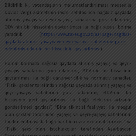
Bildirilib ki, vətəndaşların məlumatlandırılması məqsədilə
Dövlət Vergi Xidmətinin rəsmi səhifəsində nağdsız qaydada
alınmış yaşayış və qeyri-yaşayış sahələrinə görə ödənilmiş
ƏDV-nin bir hissəsinin qaytarılması ilə bağlı xüsusi bölmə
yaradılıb (
https://www.taxes.gov.az/az/page/nagdsiz-
qaydada-alinmis-yasayis-ve-qeyri-yasayis-sahelerine-gore-
odenilmis-edv-nin-bir-hissesinin-qaytarilmasi
).
Həmin bölmədə nağdsız qaydada alınmış yaşayış və qeyri-
yaşayış sahələrinə görə ödənilmiş ƏDV-nin bir hissəsinin
qaytarılması ilə bağlı qanunvericilik və normativ sənədlər,
“Fiziki şəxslər tərəfindən nağdsız qaydada alınmış yaşayış və
qeyri-yaşayış sahələrinə görə ödənilmiş ƏDV-nin bir
hissəsinin geri qaytarılması ilə bağlı elektron ərizənin
göndərilməsi qaydası”, “Bina tikintisi fəaliyyəti ilə məşğul
olan şəxslər tərəfindən yaşayış və qeyri-yaşayış sahələrinin
təqdim edilməsi ilə bağlı hər bina üzrə məlumat forması” və
“Fiziki şəxs olan istehlakçılar tərəfindən Azərbaycan