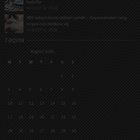
hədəflər
AUGUST 6, 2026
ƏDV ödəyicilərinə mühüm yenilik – Bəyannamələri vergi
orqanı özü dolduracaq
AUGUST 6, 2026
TƏQVIM
August 2026
M
T
W
T
F
S
S
1
2
3
4
5
6
7
8
9
10
11
12
13
14
15
16
17
18
19
20
21
22
23
24
25
26
27
28
29
30