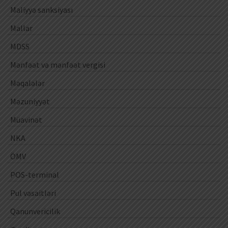
Maliyyə sanksiyası
Mallar
MDSS
Mənfəət və mənfəət vergisi
Məqalələr
Məzuniyyət
Müavinət
NKA
ÖMV
POS-terminal
Pul vəsaitləri
Qanunvericilik