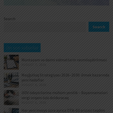
Search
Search
Ən son xəbərlər
Müntəzəm və daimi xidmətlərin rəsmiləşdirilməsi
AUGUST 7, 2026
Məşğulluq Strategiyası 2026–2030: Əmək bazarında
yeni hədəflər
AUGUST 6, 2026
ƏDV ödəyicilərinə mühüm yenilik – Bəyannamələri
vergi orqanı özü dolduracaq
AUGUST 6, 2026
Hər yeni invoys üzrə ayrıca DTA-03 ərizəsi təqdim