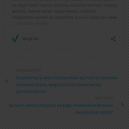
PREVIOUS POST
Qısaldılmış iş vaxtı tətbiq edilən işçi tam iş vaxtında
çalışmaq istəsə, işəgötürən bu tələbi yerinə
yetirməlidirmi?
NEXT POST
İşçilərin əmək fəaliyyəti ilə bağlı məlumatlarda hansı
dəyişikliklər edilib?