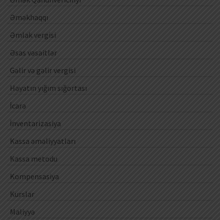
Əməkhaqqı
Əmlak vergisi
Əsas vəsaitlər
Gəlir və gəlir vergisi
Həyatın yığım sığortası
İcarə
İnventarizasiya
Kassa əməliyyatları
Kassa metodu
Kompensasiya
Kurslar
Maliyyə