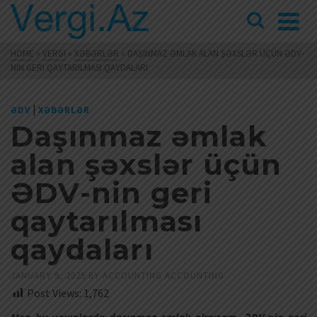
HOME
»
VERGI
»
XƏBƏRLƏR
»
DAŞINMAZ ƏMLAK ALAN ŞƏXSLƏR ÜÇÜN ƏDV-
NIN GERI QAYTARILMASI QAYDALARI
|
ƏDV
XƏBƏRLƏR
Daşınmaz əmlak
alan şəxslər üçün
ƏDV-nin geri
qaytarılması
qaydaları
JANUARY 9, 2025
BY
ACCOUNTING ACCOUNTING
Post Views:
1,762