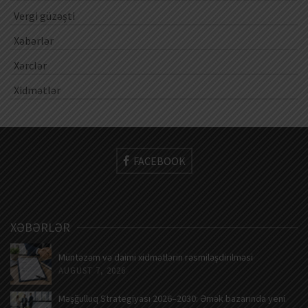
Vergi güzəşti
Xəbərlər
Xərclər
Xidmətlər
FACEBOOK
XƏBƏRLƏR
Müntəzəm və daimi xidmətlərin rəsmiləşdirilməsi
AUGUST 7, 2026
Məşğulluq Strategiyası 2026–2030: Əmək bazarında yeni