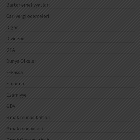
Barter əməliyyatları
Cari vergi ödəmələri
Digər
Dividend
DTA
Dünya Ölkələri
E-kassa
E-qaimə
Ezamiyyə
ƏDV
Əmək münasibətləri
Əmək müqaviləsi
Əmək Qanunvericiliyi