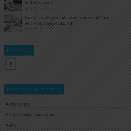
edilməlidirmi?
AUGUST 6, 2026
Dövlət mülkiyyətində olan əsas vəsaitlərin
verilməsi qaydası dəyişib
AUGUST 5, 2026
Bizi izləyin
Kateqoriya üzrə axtarış
Aksiz vergisi
Amortizasiya ayırmaları
Audit