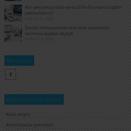
Hər yeni invoys üzrə ayrıca DTA-03 ərizəsi təqdim
edilməlidirmi?
AUGUST 6, 2026
Dövlət mülkiyyətində olan əsas vəsaitlərin
verilməsi qaydası dəyişib
AUGUST 5, 2026
Bizi izləyin
Kateqoriya üzrə axtarış
Aksiz vergisi
Amortizasiya ayırmaları