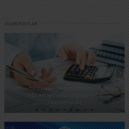
DİGƏR POSTLAR
Əməkhaqqıdan vergi tutulması: 2026-cı
ildə əməkhaqqı cədvəli necə
hazırlanacaq