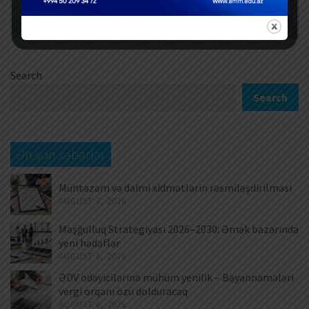
Search
Search
Ən son xəbərlər
Müntəzəm və daimi xidmətlərin rəsmiləşdirilməsi
AUGUST 7, 2026
Məşğulluq Strategiyası 2026–2030: Əmək bazarında
yeni hədəflər
AUGUST 6, 2026
ƏDV ödəyicilərinə mühüm yenilik – Bəyannamələri
vergi orqanı özü dolduracaq
AUGUST 6, 2026