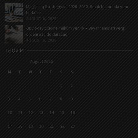
Məşğulluq Strategiyası 2026–2030: Əmək bazarında yeni
hədəflər
AUGUST 6, 2026
ƏDV ödəyicilərinə mühüm yenilik – Bəyannamələri vergi
orqanı özü dolduracaq
AUGUST 6, 2026
TƏQVIM
August 2026
M
T
W
T
F
S
S
1
2
3
4
5
6
7
8
9
10
11
12
13
14
15
16
17
18
19
20
21
22
23