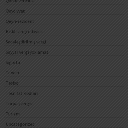
Qanunvericilik
Qeydiyyat
Qeyri-rezident
Riskli vergi ödəyicisi
Sadələşdirilmiş vergi
Səyyar vergi yoxlaması
Sığorta
Tender
Təsisçi
Təsnifat Kodları
Torpaq vergisi
Turizm
Uncategorized