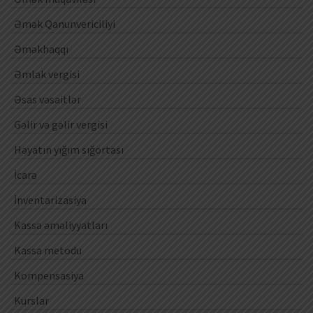
Əmək Qanunvericiliyi
Əməkhaqqı
Əmlak vergisi
Əsas vəsaitlər
Gəlir və gəlir vergisi
Həyatın yığım sığortası
İcarə
İnventarizasiya
Kassa əməliyyatları
Kassa metodu
Kompensasiya
Kurslar