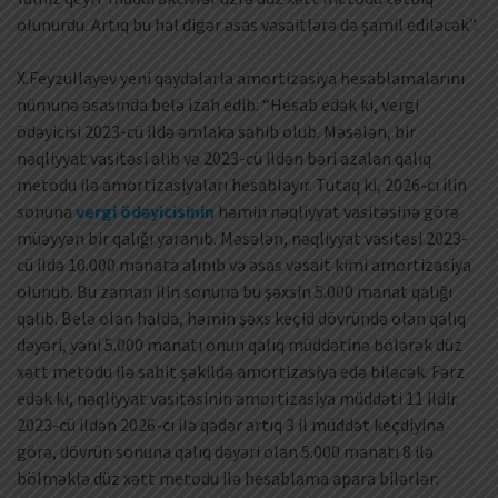
olunurdu. Artıq bu hal digər əsas vəsaitlərə də şamil ediləcək”.
X.Feyzullayev yeni qaydalarla amortizasiya hesablamalarını
nümunə əsasında belə izah edib: “Hesab edək ki, vergi
ödəyicisi 2023-cü ildə əmlaka sahib olub. Məsələn, bir
nəqliyyat vasitəsi alıb və 2023-cü ildən bəri azalan qalıq
metodu ilə amortizasiyaları hesablayır. Tutaq ki, 2026-cı ilin
sonuna
vergi ödəyicisinin
həmin nəqliyyat vasitəsinə görə
müəyyən bir qalığı yaranıb. Məsələn, nəqliyyat vasitəsi 2023-
cü ildə 10.000 manata alınıb və əsas vəsait kimi amortizasiya
olunub. Bu zaman ilin sonuna bu şəxsin 5.000 manat qalığı
qalıb. Belə olan halda, həmin şəxs keçid dövründə olan qalıq
dəyəri, yəni 5.000 manatı onun qalıq müddətinə bölərək düz
xətt metodu ilə sabit şəkildə amortizasiya edə biləcək. Fərz
edək ki, nəqliyyat vasitəsinin amortizasiya müddəti 11 ildir.
2023-cü ildən 2026-cı ilə qədər artıq 3 il müddət keçdiyinə
görə, dövrün sonuna qalıq dəyəri olan 5.000 manatı 8 ilə
bölməklə düz xətt metodu ilə hesablama apara bilərlər: