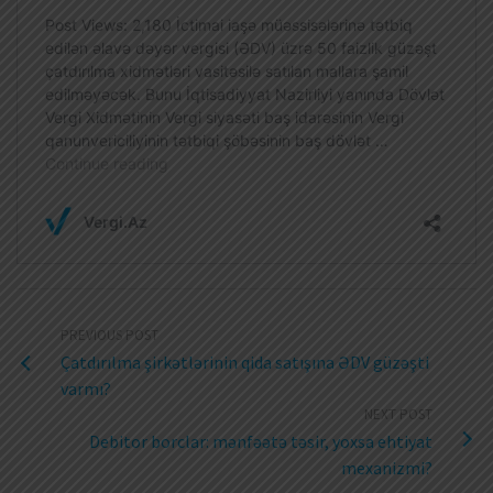
PREVIOUS POST
Çatdırılma şirkətlərinin qida satışına ƏDV güzəşti
varmı?
NEXT POST
Debitor borclar: mənfəətə təsir, yoxsa ehtiyat
mexanizmi?