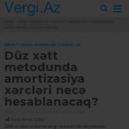
HOME
»
VERGI
»
XƏBƏRLƏR
»
DÜZ XƏTT METODUNDA AMORTIZASIYA
XƏRCLƏRI NECƏ HESABLANACAQ?
|
AMORTIZASIYA AYIRMALARI
XƏBƏRLƏR
Düz xətt
metodunda
amortizasiya
xərcləri necə
hesablanacaq?
APRIL 8, 2026
BY
ACCOUNTING ACCOUNTING
Post Views:
2,362
2026-cı ildən etibarən vergi nəzarətində beynəlxalq