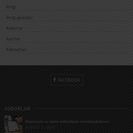
Vergi
Vergi güzəşti
Xəbərlər
Xərclər
Xidmətlər
FACEBOOK
XƏBƏRLƏR
Müntəzəm və daimi xidmətlərin rəsmiləşdirilməsi
AUGUST 7, 2026