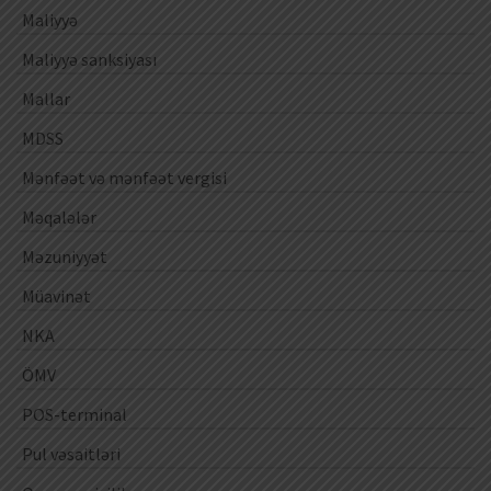
Maliyyə
Maliyyə sanksiyası
Mallar
MDSS
Mənfəət və mənfəət vergisi
Məqalələr
Məzuniyyət
Müavinət
NKA
ÖMV
POS-terminal
Pul vəsaitləri