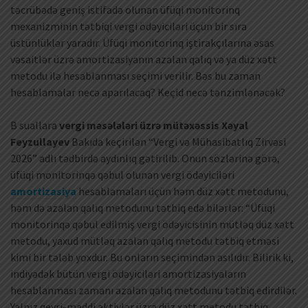
təcrübədə geniş istifadə olunan üfüqi monitorinq
mexanizminin tətbiqi vergi ödəyiciləri üçün bir sıra
üstünlüklər yaradır. Üfüqi monitorinq iştirakçılarına əsas
vəsaitlər üzrə amortizasiyanın azalan qalıq və ya düz xətt
metodu ilə hesablanması seçimi verilir. Bəs bu zaman
hesablamalar necə aparılacaq? Keçid necə tənzimlənəcək?
B suallara
vergi məsələləri üzrə mütəxəssis Xəyal
Feyzullayev
Bakıda keçirilən “Vergi və Mühasibatlıq Zirvəsi
2026” adlı tədbirdə aydınlıq gətirilib. Onun sözlərinə görə,
üfüqi monitorinqə qəbul olunan vergi ödəyiciləri
amortizasiya
hesablamaları üçün həm düz xətt metodunu,
həm də azalan qalıq metodunu tətbiq edə bilərlər: “Üfüqi
monitorinqə qəbul edilmiş vergi ödəyicisinin mütləq düz xətt
metodu, yaxud mütləq azalan qalıq metodu tətbiq etməsi
kimi bir tələb yoxdur. Bu onların seçimindən asılıdır. Bilirik ki,
indiyədək bütün vergi ödəyiciləri amortizasiyaların
hesablanması zamanı azalan qalıq metodunu tətbiq edirdilər.
Yalnız qeyri-maddi aktivlər üzrə düz xətt metodu tətbiq