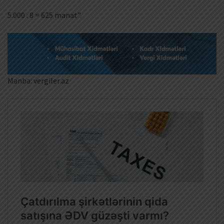
5.000 : 8 = 625 manat”.
Mənbə: vergiler.az