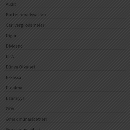
Audit
Barter əməliyyatları
Cari vergi ödəmələri
Digər
Dividend
DTA
Dünya Ölkələri
E-kassa
E-qaimə
Ezamiyyə
ƏDV
Əmək münasibətləri
Əmək müqaviləsi