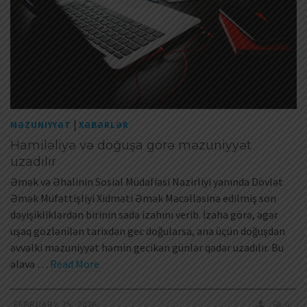
|
MƏZUNIYYƏT
XƏBƏRLƏR
Hamiləliyə və doğuşa görə məzuniyyət
uzadılır
Əmək və Əhalinin Sosial Müdafiəsi Nazirliyi yanında Dövlət
Əmək Müfəttişliyi Xidməti Əmək Məcəlləsinə edilmiş son
dəyişikliklərdən birinin sadə izahını verib. İzaha görə, əgər
uşaq gözlənilən tarixdən gec doğularsa, ana üçün doğuşdan
əvvəlki məzuniyyət həmin gecikən günlər qədər uzadılır. Bu
əlavə …
Read More
FEBRUARY 25, 2026
0