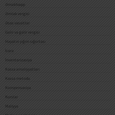
Əməkhaqqı
Əmlak vergisi
Əsas vəsaitlər
Gəlir və gəlir vergisi
Həyatın yığım sığortası
İcarə
İnventarizasiya
Kassa əməliyyatları
Kassa metodu
Kompensasiya
Kurslar
Maliyyə