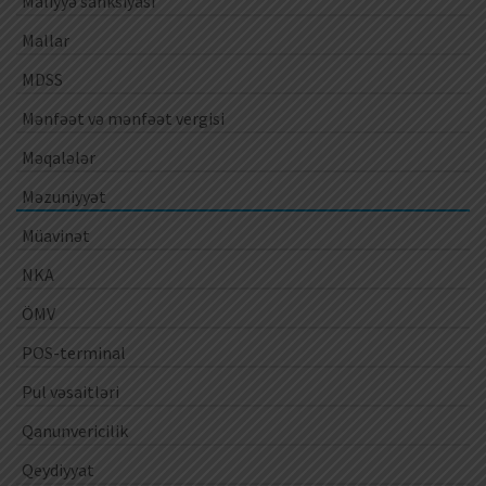
Maliyyə sanksiyası
Mallar
MDSS
Mənfəət və mənfəət vergisi
Məqalələr
Məzuniyyət
Müavinət
NKA
ÖMV
POS-terminal
Pul vəsaitləri
Qanunvericilik
Qeydiyyat