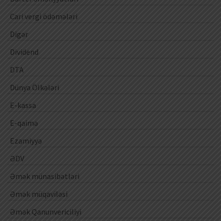
Cari vergi ödəmələri
Digər
Dividend
DTA
Dünya Ölkələri
E-kassa
E-qaimə
Ezamiyyə
ƏDV
Əmək münasibətləri
Əmək müqaviləsi
Əmək Qanunvericiliyi