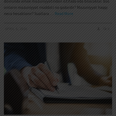
dövründə əmək məzuniyyətindən istifadə edə biləcəklər. Bəs
onların məzuniyyət müddəti nə qədərdir? Məzuniyyət haqqı
necə hesablanır? Suallara …
Read More
APRIL 6, 2026
0