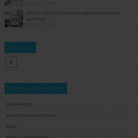
AUGUST 5, 2026
Əlilliyi olan işçinin əmək müqaviləsinə xitam
verilməsi
AUGUST 5, 2026
Bizi izləyin
Kateqoriya üzrə axtarış
Aksiz vergisi
Amortizasiya ayırmaları
Audit
Barter əməliyyatları