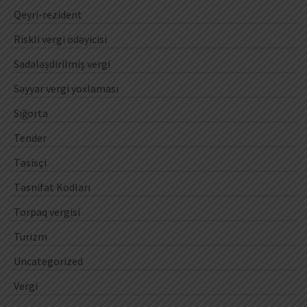
Qeyri-rezident
Riskli vergi ödəyicisi
Sadələşdirilmiş vergi
Səyyar vergi yoxlaması
Sığorta
Tender
Təsisçi
Təsnifat Kodları
Torpaq vergisi
Turizm
Uncategorized
Vergi