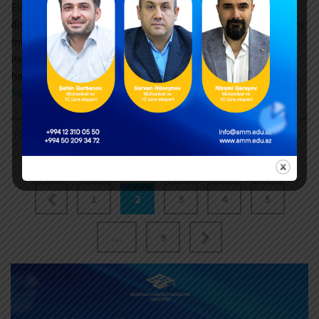
Firəngiz Səmədova şərh edir. Nazirlər Kabinetinin “Məcburi
dövlət sosial sığortası üzrə ödəmələrin və əmək qabiliyyətini
müvəqqəti itirmiş sığortaolunanlara sığortaedənin vəsaiti
hesabına ödənilən müavinətin hesablanması və ödənilməsi
haqqında Əsasnamə”nin təsdiq edilməsi barədə” 1998-ci il …
Read More
FEBRUARY 25, 2026
0
1
2
3
4
5
…
9