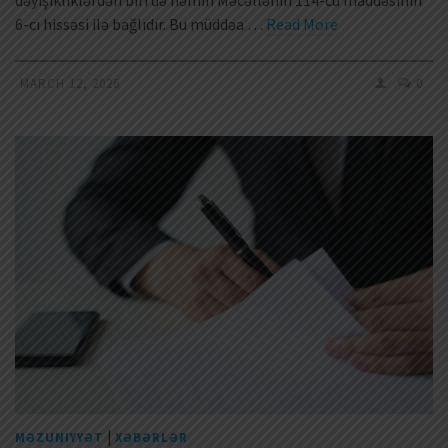
6-cı hissəsi ilə bağlıdır. Bu müddəa …
Read More
MARCH 12, 2026
0
|
MƏZUNIYYƏT
XƏBƏRLƏR