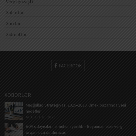
Vergi güzəşti
Xəbərlər
Xərclər
Xidmətlər
FACEBOOK
XƏBƏRLƏR
Məşğulluq Strategiyası 2026–2030: Əmək bazarında yeni
hədəflər
AUGUST 6, 2026
ƏDV ödəyicilərinə mühüm yenilik – Bəyannamələri vergi
orqanı özü dolduracaq