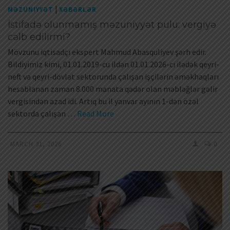
|
MƏZUNIYYƏT
XƏBƏRLƏR
İstifadə olunmamış məzuniyyət pulu: vergiyə
cəlb edilirmi?
Mövzunu iqtisadçı ekspert Mahmud Abasquliyev şərh edir.
Bildiyimiz kimi, 01.01.2019-cu ildən 01.01.2026-cı ilədək qeyri-
neft və qeyri-dövlət sektorunda çalışan işçilərin əməkhaqları
hesablanan zaman 8.000 manata qədər olan məbləğlər gəlir
vergisindən azad idi. Artıq bu il yanvar ayının 1-dən özəl
sektorda çalışan …
Read More
MARCH 31, 2026
0