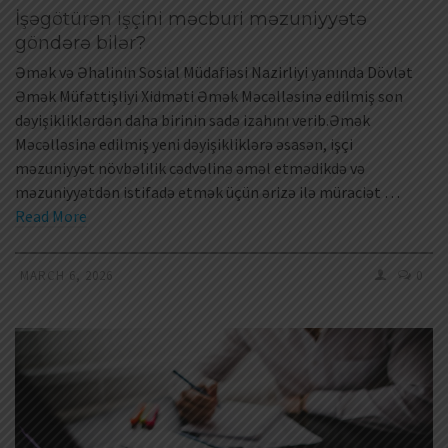
İşəgötürən işçini məcburi məzuniyyətə
göndərə bilər?
Əmək və Əhalinin Sosial Müdafiəsi Nazirliyi yanında Dövlət
Əmək Müfəttişliyi Xidməti Əmək Məcəlləsinə edilmiş son
dəyişikliklərdən daha birinin sadə izahını verib.Əmək
Məcəlləsinə edilmiş yeni dəyişikliklərə əsasən, işçi
məzuniyyət növbəlilik cədvəlinə əməl etmədikdə və
məzuniyyətdən istifadə etmək üçün ərizə ilə müraciət …
Read More
MARCH 6, 2026
0