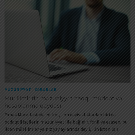
|
MƏZUNIYYƏT
XƏBƏRLƏR
Müəllimlərin məzuniyyət haqqı: müddət və
hesablanma qaydası
Əmək Məcəlləsində edilmiş son dəyişikliklərdən biri də
pedaqoji işçilərin məzuniyyəti ilə bağlıdır. Yeniliyə əsasən, bu
ildən müəllimlər yalnız yay aylarında deyil, ilin istənilən