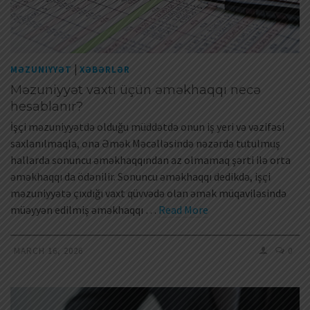
|
MƏZUNIYYƏT
XƏBƏRLƏR
Məzuniyyət vaxtı üçün əməkhaqqı necə
hesablanır?
İşçi məzuniyyətdə olduğu müddətdə onun iş yeri və vəzifəsi
saxlanılmaqla, ona Əmək Məcəlləsində nəzərdə tutulmuş
hallarda sonuncu əməkhaqqından az olmamaq şərti ilə orta
əməkhaqqı da ödənilir. Sonuncu əməkhaqqı dedikdə, işçi
məzuniyyətə çıxdığı vaxt qüvvədə olan əmək müqaviləsində
müəyyən edilmiş əməkhaqqı …
Read More
MARCH 16, 2026
0