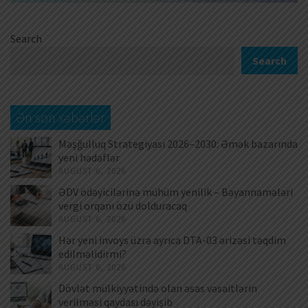
Search
Search
Ən son xəbərlər
Məşğulluq Strategiyası 2026–2030: Əmək bazarında
yeni hədəflər
AUGUST 6, 2026
ƏDV ödəyicilərinə mühüm yenilik – Bəyannamələri
vergi orqanı özü dolduracaq
AUGUST 6, 2026
Hər yeni invoys üzrə ayrıca DTA-03 ərizəsi təqdim
edilməlidirmi?
AUGUST 6, 2026
Dövlət mülkiyyətində olan əsas vəsaitlərin
verilməsi qaydası dəyişib