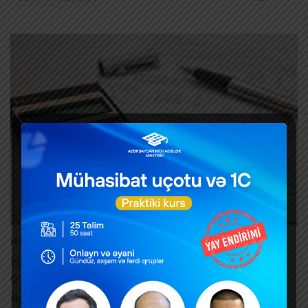
|
MƏZUNIYYƏT
XƏBƏRLƏR
Hamiləlik və uşağa görə sosial məzuniyyətin
ödənilmə şərtləri
Mövzunu insan resursları və əməkhaqqı üzrə mütəxəssis