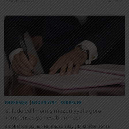
MARCH 19, 2026
0
|
|
ƏMƏKHAQQI
MƏZUNIYYƏT
XƏBƏRLƏR
İstifadə edilməmiş məzuniyyətə görə
kompensasiya hesablanması
Əmək Məcəlləsində edilmiş son dəyişikliklərdən sonra