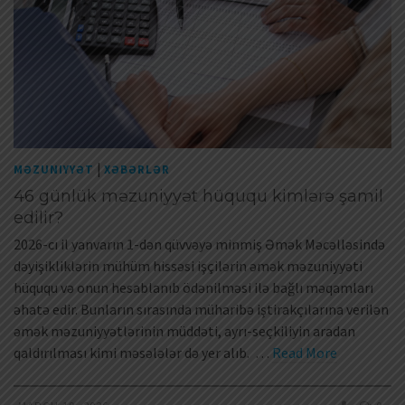
|
MƏZUNIYYƏT
XƏBƏRLƏR
46 günlük məzuniyyət hüququ kimlərə şamil
edilir?
2026-cı il yanvarın 1-dən qüvvəyə minmiş Əmək Məcəlləsində
dəyişikliklərin mühüm hissəsi işçilərin əmək məzuniyyəti
hüququ və onun hesablanıb ödənilməsi ilə bağlı məqamları
əhatə edir. Bunların sırasında müharibə iştirakçılarına verilən
əmək məzuniyyətlərinin müddəti, ayrı-seçkiliyin aradan
qaldırılması kimi məsələlər də yer alıb. …
Read More