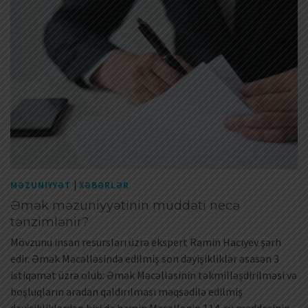
|
MƏZUNIYYƏT
XƏBƏRLƏR
Əmək məzuniyyətinin müddəti necə
tənzimlənir?
Mövzunu insan resursları üzrə ekspert Ramin Hacıyev şərh
edir. Əmək Məcəlləsində edilmiş son dəyişikliklər əsasən 3
istiqamət üzrə olub: Əmək Məcəlləsinin təkmilləşdirilməsi və
boşluqların aradan qaldırılması məqsədilə edilmiş
dəyişikliklərdən biri də həmin Məcəllənin 114-cü maddəsinin