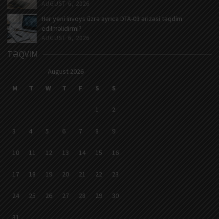
AUGUST 6, 2026
Hər yeni invoys üzrə ayrıca DTA-03 ərizəsi təqdim
edilməlidirmi?
AUGUST 6, 2026
TƏQVIM
August 2026
M
T
W
T
F
S
S
1
2
3
4
5
6
7
8
9
10
11
12
13
14
15
16
17
18
19
20
21
22
23
24
25
26
27
28
29
30
31