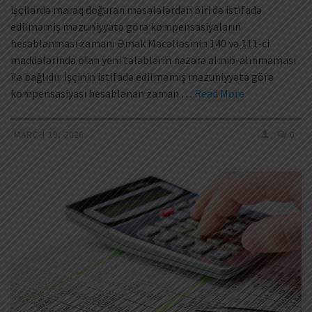
işçilərdə maraq doğuran məsələlərdən biri də istifadə
edilməmiş məzuniyyətə görə kompensasiyaların
hesablanması zamanı Əmək Məcəlləsinin 140 və 111-ci
maddələrində olan yeni tələblərin nəzərə alınıb-alınmaması
ilə bağlıdır. İşçinin istifadə edilməmiş məzuniyyətə görə
kompensasiyası hesablanan zaman …
Read More
MARCH 19, 2026
0