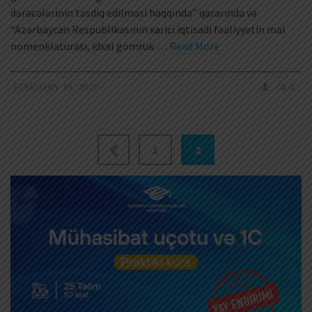
dərəcələrinin təsdiq edilməsi haqqında” qərarında və
“Azərbaycan Respublikasının xarici iqtisadi fəaliyyətin mal
nomenklaturası, idxal gömrük …
Read More
FEBRUARY 19, 2020
0
1
2