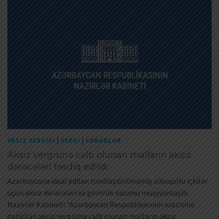
|
|
AKSIZ VERGISI
VERGI
XƏBƏRLƏR
Aksiz vergisinə cəlb olunan malların aksiz
dərəcələri təsdiq edildi
Azərbaycana idxal edilən tündləşdirilməmiş alkoqollu içkilər
üçün aksiz dərəcələri və gömrük rüsumu müəyyənləşib.
Nazirlər Kabineti “Azərbaycan Respublikasının ərazisinə
gətirilən aksiz vergisinə cəlb olunan malların aksiz