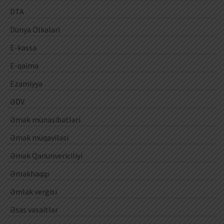
DTA
Dünya Ölkələri
E-kassa
E-qaimə
Ezamiyyə
ƏDV
Əmək münasibətləri
Əmək müqaviləsi
Əmək Qanunvericiliyi
Əməkhaqqı
Əmlak vergisi
Əsas vəsaitlər