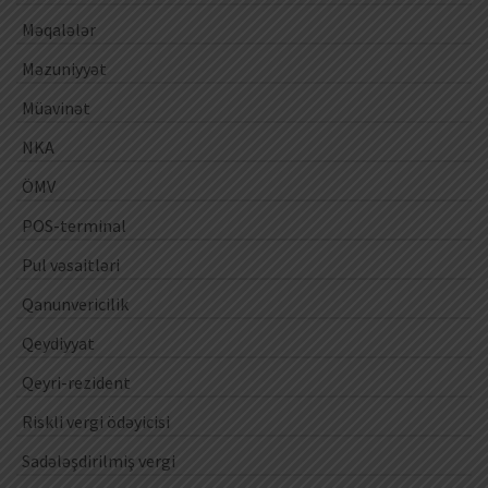
Məqalələr
Məzuniyyət
Müavinət
NKA
ÖMV
POS-terminal
Pul vəsaitləri
Qanunvericilik
Qeydiyyat
Qeyri-rezident
Riskli vergi ödəyicisi
Sadələşdirilmiş vergi