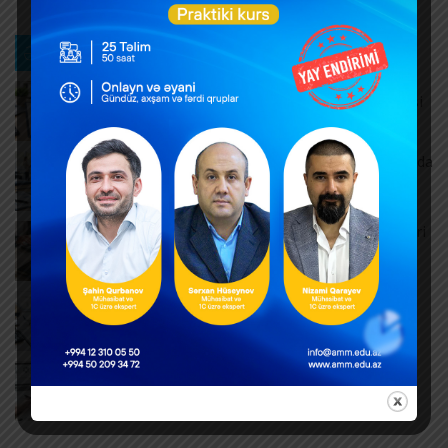
Ən son xəbərlər
Müntəzəm və daimi xidmətlərin rəsmiləşdirilməsi
AUGUST 7, 2026
Məşğulluq Strategiyası 2026–2030: Əmək bazarında
yeni hədəflər
AUGUST 6, 2026
ƏDV ödəyicilərinə mühüm yenilik – Bəyannamələri
vergi orqanı özü dolduracaq
AUGUST 6, 2026
Hər yeni invoys üzrə ayrıca DTA-03 ərizəsi təqdim
edilməlidirmi?
AUGUST 6, 2026
Dövlət mülkiyyətində olan əsas vəsaitlərin
verilməsi qaydası dəyişib
AUGUST 5, 2026