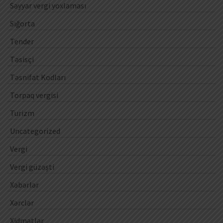
Səyyar vergi yoxlaması
Sığorta
Tender
Təsisçi
Təsnifat Kodları
Torpaq vergisi
Turizm
Uncategorized
Vergi
Vergi güzəşti
Xəbərlər
Xərclər
Xidmətlər