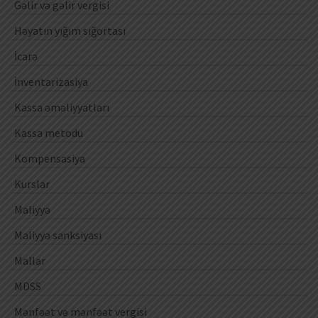
Gəlir və gəlir vergisi
Həyatın yığım sığortası
İcarə
İnventarizasiya
Kassa əməliyyatları
Kassa metodu
Kompensasiya
Kurslar
Maliyyə
Maliyyə sanksiyası
Mallar
MDSS
Mənfəət və mənfəət vergisi