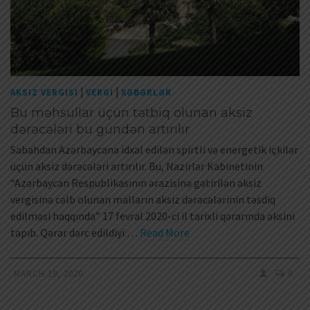
|
|
AKSIZ VERGISI
VERGI
XƏBƏRLƏR
Bu məhsullar üçün tətbiq olunan aksiz
dərəcələri bu gündən artırılır
Sabahdan Azərbaycana idxal edilən spirtli və energetik içkilər
üçün aksiz dərəcələri artırılır. Bu, Nazirlər Kabinetinin
“Azərbaycan Respublikasının ərazisinə gətirilən aksiz
vergisinə cəlb olunan malların aksiz dərəcələrinin təsdiq
edilməsi haqqında” 17 fevral 2020-ci il tarixli qərarında əksini
tapıb. Qərar dərc edildiyi …
Read More
MARCH 19, 2020
0