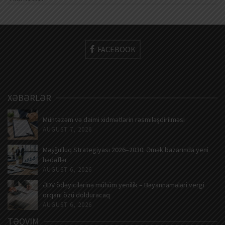
FACEBOOK
XƏBƏRLƏR
Müntəzəm və daimi xidmətlərin rəsmiləşdirilməsi
AUGUST 7, 2026
Məşğulluq Strategiyası 2026–2030: Əmək bazarında yeni
hədəflər
AUGUST 6, 2026
ƏDV ödəyicilərinə mühüm yenilik – Bəyannamələri vergi
orqanı özü dolduracaq
AUGUST 6, 2026
TƏQVIM