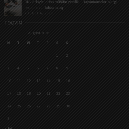
ƏDV ödəyicilərinə mühüm yenilik – Bəyannamələri vergi
orqanı özü dolduracaq
AUGUST 6, 2026
TƏQVIM
August 2026
M
T
W
T
F
S
S
1
2
3
4
5
6
7
8
9
10
11
12
13
14
15
16
17
18
19
20
21
22
23
24
25
26
27
28
29
30
31
« Jul