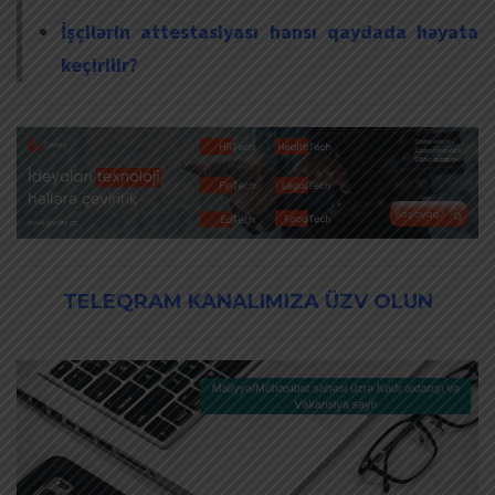
İşçilərin attestasiyası hansı qaydada həyata
keçirilir?
TELEQRAM KANALIMIZA ÜZV OLUN