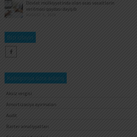
Dövlət mülkiyyətində olan əsas vəsaitlərin
verilməsi qaydası dəyişib
AUGUST 5, 2026
Bizi izləyin
Kateqoriya üzrə axtarış
Aksiz vergisi
Amortizasiya ayırmaları
Audit
Barter əməliyyatları