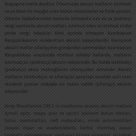
hüququna malik deyillər. Ölkəmizdə aksizli malların istehsalı
və ya idxalı ilə məşğul olan bütün müəssisələr və fiziki şəxslər,
ölkənin hüdudlarından kənarda bilavasitə özü və ya podratçı
vergi vasitəsilə aksizli malları, istehsal edən və istehsal etdiyi
yerdə vergi ödəyicisi kimi uçotda olmayan Azərbaycan
Respublikasının rezidentləri aksizin ödəyiciləridir. Həmçinin
aksizli mallar sifarişçinin göndərdiyi xammaldan Azərbaycan
Respublikası ərazisində istehsal edildiyi hallarda, malların
istehsalçısı (podratçı) aksizin ödəyicisidir. Bu halda istehsalçı
(podratçı) aksiz məbləğlərini sifarişçidən almalıdır. Aksizli
malların istehsalçısı və sifarişçisi qarşılıqlı surətdə asılı olan
rezident şəxslər olduqda isə malın sahibi (sifarişçi) aksizin
ödəyicisidir.
Vergi Məcəlləsinin 190.1-ci maddəsinə əsasən, aksizli mallara
içməli spirt, maya, pivə və spirtli içkilərin bütün növləri,
tütün məmulatları, neft məhsulları, minik avtomobilləri
(xüsusi nişan və avadanlıqlarla təchiz olunmuş xüsusi
təyinatlı avtonəqliyyat vasitələri istisna olmaqla), istirahət