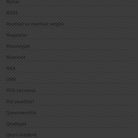
Mallar
MDSS
Mənfəət və mənfəət vergisi
Məqalələr
Məzuniyyət
Müavinət
NKA
ÖMV
POS-terminal
Pul vəsaitləri
Qanunvericilik
Qeydiyyat
Qeyri-rezident