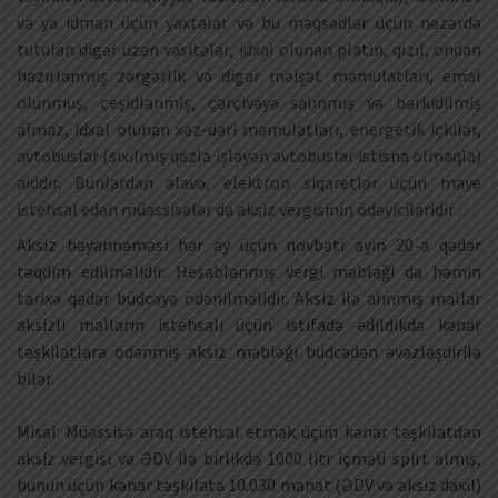
və ya idman üçün yaxtalar və bu məqsədlər üçün nəzərdə
tutulan digər üzən vasitələr, idxal olunan platin, qızıl, ondan
hazırlanmış zərgərlik və digər məişət məmulatları, emal
olunmuş, çeşidlənmiş, çərçivəyə salınmış və bərkidilmiş
almaz, idxal olunan xəz-dəri məmulatları, energetik içkilər,
avtobuslar (sıxılmış qazla işləyən avtobuslar istisna olmaqla)
aiddir. Bunlardan əlavə, elektron siqaretlər üçün maye
istehsal edən müəssisələr də aksiz vergisinin ödəyiciləridir .
Aksiz bəyannaməsi hər ay üçün növbəti ayın 20-ə qədər
təqdim edilməlidir. Hesablanmış vergi məbləği də həmin
tarixə qədər büdcəyə ödənilməlidir. Aksiz ilə alınmış mallar
aksizli malların istehsalı üçün istifadə edildikdə kənar
təşkilatlara ödənmiş aksiz məbləği büdcədən əvəzləşdirilə
bilər.
Misal: Müəssisə araq istehsal etmək üçün kənar təşkilatdan
aksiz vergisi və ƏDV ilə birlikdə 1000 litr içməli spirt almış,
bunun üçün kənar təşkilata 10.030 manat (ƏDV və aksiz daxil)