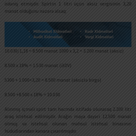
ödəniş etmişdir. Spirtin 1 litri üçün aksiz vergisinin 3,20
manat olduğunu nəzərə alsaq:
10.030/1,18 = 8.500 manat 1000 x 3,2 = 3.200 manat (aksiz)
8.500 x 18% = 1.530 manat (ƏDV)
5300 + 1.000×3,20 = 8.500 manat (aksizlə birgə)
8.500 +8.500 x 18% = 10.030
Alınmış içməli spirt tam həcmdə istifadə olunaraq 2.200 litr
araq istehsal edilmişdir. Arağın maya dəyəri 12.500 manat
olmuş və istehsal olunan məhsul istehsal binasının
hüdudlarından kənara çıxarılmışdır.