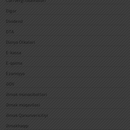
Cari vergi ödəmələri
Digər
Dividend
DTA
Dünya Ölkələri
E-kassa
E-qaimə
Ezamiyyə
ƏDV
Əmək münasibətləri
Əmək müqaviləsi
Əmək Qanunvericiliyi
Əməkhaqqı