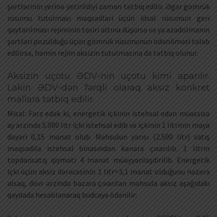
şərtlərinin yerinə yetirildiyi zaman tətbiq edilir. Əgər gömrük
rüsumu tutulması məqsədləri üçün idxal rüsumun geri
qaytarılması rejiminin təsiri altına düşürsə və ya azadolmanın
şərtləri pozulduğu üçün gömrük rüsumunun ödənilməsi tələb
edilirsə, həmin rejim aksizin tutulmasına da tətbiq olunur.
Aksizin uçotu ƏDV-nin uçotu kimi aparılır.
Lakin ƏDV-dən fərqli olaraq aksiz konkret
mallara tətbiq edilir.
Misal: Fərz edək ki, energetik içkinin istehsal edən müəssisə
ay ərzində 5.000 litr içki istehsal edib və içkinin 1 litrinin maya
dəyəri 0,15 manat olub. Məhsulun yarısı (2.500 litr) satış
məqsədilə istehsal binasından kənara çıxarılıb. 1 litrin
topdansatış qiyməti 4 manat müəyyənləşdirilib. Energetik
içki üçün aksiz dərəcəsinin 1 litr=3,1 manat olduğunu nəzərə
alsaq, dövr ərzində bazara çıxarılan məhsula aksiz aşağıdakı
qaydada hesablanaraq büdcəyə ödənilir: