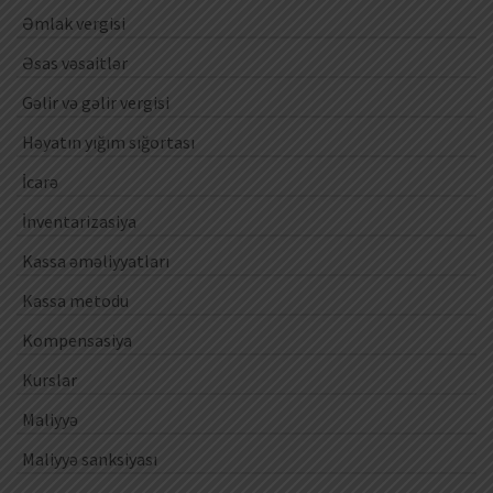
Əmlak vergisi
Əsas vəsaitlər
Gəlir və gəlir vergisi
Həyatın yığım sığortası
İcarə
İnventarizasiya
Kassa əməliyyatları
Kassa metodu
Kompensasiya
Kurslar
Maliyyə
Maliyyə sanksiyası