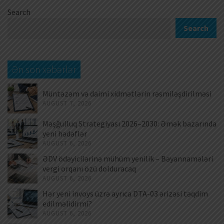
Search
Search
Ən son xəbərlər
Müntəzəm və daimi xidmətlərin rəsmiləşdirilməsi
AUGUST 7, 2026
Məşğulluq Strategiyası 2026–2030: Əmək bazarında
yeni hədəflər
AUGUST 6, 2026
ƏDV ödəyicilərinə mühüm yenilik – Bəyannamələri
vergi orqanı özü dolduracaq
AUGUST 6, 2026
Hər yeni invoys üzrə ayrıca DTA-03 ərizəsi təqdim
edilməlidirmi?
AUGUST 6, 2026