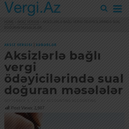
HOME
»
AKSIZ VERGISI
»
AKSIZLƏRLƏ BAĞLI VERGI ÖDƏYICILƏRINDƏ SUAL
DOĞURAN MƏSƏLƏLƏR
|
AKSIZ VERGISI
XƏBƏRLƏR
Aksizlərlə bağlı
vergi
ödəyicilərində sual
doğuran məsələlər
SEPTEMBER 9, 2021
BY
ACCOUNTING ACCOUNTING
Post Views:
2,907