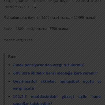
Satışa çıxarılan məhsulun maya dəyəri = 2.500litr x 0,15
manat = 375 manat;
Məhsulun satış dəyəri = 2.500 litrx4 manat = 10.000 manat;
Aksiz = 2.500 litrx3,1 manat=7750 manat.
Mənbə: vergiler.az
Bax:
Əmək pensiyasından vergi tutulurmu?
ƏDV üzrə öhdəlik hansı məbləğə görə yaranır?
Qeyri-maddi aktivlər: mühasibat uçotu və
vergi uçotu
102.2.5 maddəsindəki güzəşt üçün hansı
sənədlər tələb edilir?