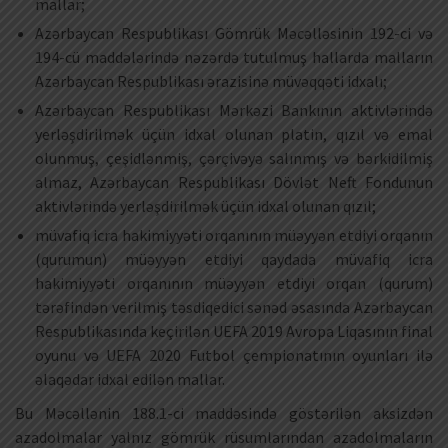
mallar;
Azərbaycan Respublikası Gömrük Məcəlləsinin 192-ci və
194-cü maddələrində nəzərdə tutulmuş hallarda malların
Azərbaycan Respublikası ərazisinə müvəqqəti idxalı;
Azərbaycan Respublikası Mərkəzi Bankının aktivlərində
yerləşdirilmək üçün idxal olunan platin, qızıl və emal
olunmuş, çeşidlənmiş, çərçivəyə salınmış və bərkidilmiş
almaz, Azərbaycan Respublikası Dövlət Neft Fondunun
aktivlərində yerləşdirilmək üçün idxal olunan qızıl;
müvafiq icra hakimiyyəti orqanının müəyyən etdiyi orqanın
(qurumun) müəyyən etdiyi qaydada müvafiq icra
hakimiyyəti orqanının müəyyən etdiyi orqan (qurum)
tərəfindən verilmiş təsdiqedici sənəd əsasında Azərbaycan
Respublikasında keçirilən UEFA 2019 Avropa Liqasının final
oyunu və UEFA 2020 Futbol çempionatının oyunları ilə
əlaqədar idxal edilən mallar.
Bu Məcəllənin 188.1-ci maddəsində göstərilən aksizdən
azadolmalar yalnız gömrük rüsumlarından azadolmaların