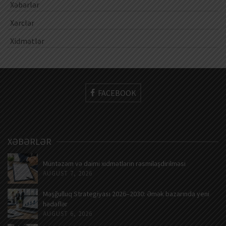
Xəbərlər
Xərclər
Xidmətlər
FACEBOOK
XƏBƏRLƏR
Müntəzəm və daimi xidmətlərin rəsmiləşdirilməsi
AUGUST 7, 2026
Məşğulluq Strategiyası 2026–2030: Əmək bazarında yeni
hədəflər
AUGUST 6, 2026