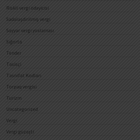
Riskli vergi ödəyicisi
Sadələşdirilmiş vergi
Səyyar vergi yoxlaması
Sığorta
Tender
Təsisçi
Təsnifat Kodları
Torpaq vergisi
Turizm
Uncategorized
Vergi
Vergi güzəşti