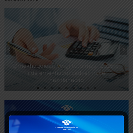
Əməkhaqqıdan vergi tutulması: 2026-cı
ildə əməkhaqqı cədvəli necə
hazırlanacaq