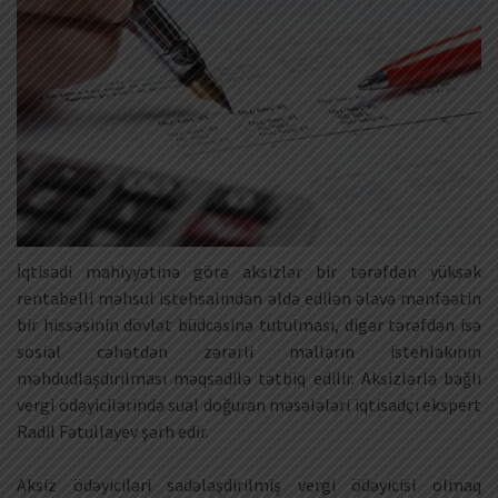
İqtisadi mahiyyətinə görə aksizlər bir tərəfdən yüksək
rentabelli məhsul istehsalından əldə edilən əlavə mənfəətin
bir hissəsinin dövlət büdcəsinə tutulması, digər tərəfdən isə
sosial cəhətdən zərərli malların istehlakının
məhdudlaşdırılması məqsədilə tətbiq edilir. Aksizlərlə bağlı
vergi ödəyicilərində sual doğuran məsələləri iqtisadçı ekspert
Radil Fətullayev şərh edir.
Aksiz ödəyiciləri sadələşdirilmiş vergi ödəyicisi olmaq