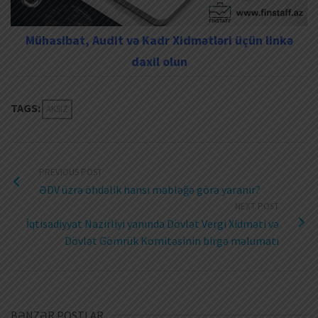
Mühasibat, Audit və Kadr Xidmətləri üçün linkə
daxil olun
TAGS:
AKSIZ
PREVIOUS POST
ƏDV üzrə öhdəlik hansı məbləğə görə yaranır?
NEXT POST
İqtisadiyyat Nazirliyi yanında Dövlət Vergi Xidməti və
Dövlət Gömrük Komitəsinin birgə məlumatı
BƏNZƏR POSTLAR