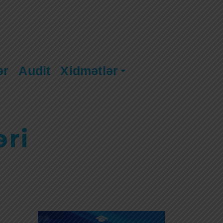
ər
Audit
Xidmətlər
əri