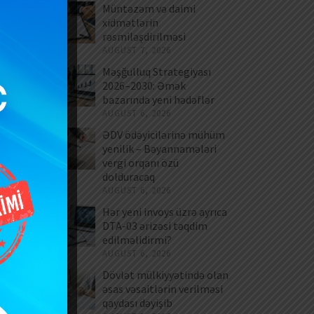
Müntəzəm və daimi
xidmətlərin
rəsmiləşdirilməsi
AUGUST 7, 2026
Məşğulluq Strategiyası
2026–2030: Əmək
bazarında yeni hədəflər
AUGUST 6, 2026
ƏDV ödəyicilərinə mühüm
yenilik – Bəyannamələri
vergi orqanı özü
dolduracaq
AUGUST 6, 2026
Hər yeni invoys üzrə ayrıca
DTA-03 ərizəsi təqdim
edilməlidirmi?
AUGUST 6, 2026
Dövlət mülkiyyətində olan
əsas vəsaitlərin verilməsi
qaydası dəyişib