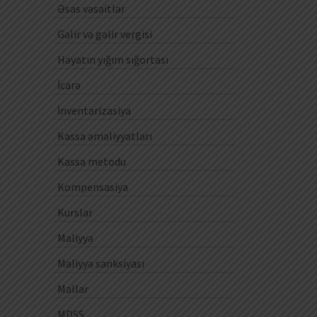
Əsas vəsaitlər
Gəlir və gəlir vergisi
Həyatın yığım sığortası
İcarə
İnventarizasiya
Kassa əməliyyatları
Kassa metodu
Kompensasiya
Kurslar
Maliyyə
Maliyyə sanksiyası
Mallar
MDSS