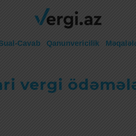
Sual-Cavab
Qanunvericilik
Məqaləl
ri vergi ödəməl