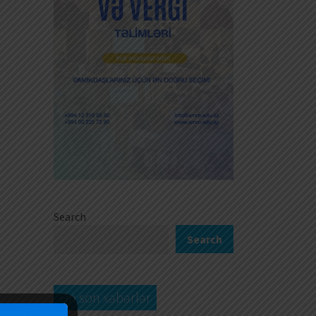
Search
Search
Ən son xəbərlər