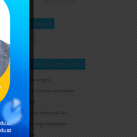
AUGUST 5, 2026
Bizi izləyin
Kateqoriya üzrə axtarış
Aksiz vergisi
Amortizasiya ayırmaları
Audit
Barter əməliyyatları
Cari vergi ödəmələri
Digər