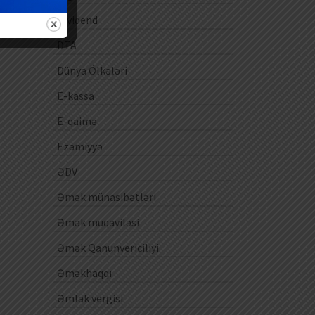
Dividend
DTA
Dünya Ölkələri
E-kassa
E-qaimə
Ezamiyyə
ƏDV
Əmək münasibətləri
Əmək müqaviləsi
Əmək Qanunvericiliyi
Əməkhaqqı
Əmlak vergisi