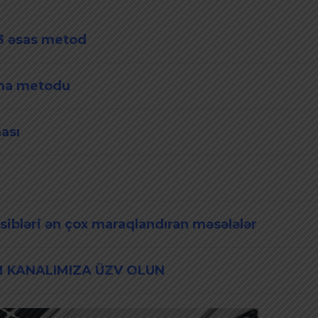
 3 əsas metod
nma metodu
ması
asibləri ən çox maraqlandıran məsələlər
 KANALIMIZA ÜZV OLUN