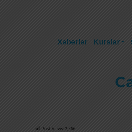
Xəbərlər
Kurslar
Ca
Post Views:
2,366