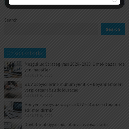
Search
Search
Ən son xəbərlər
Məşğulluq Strategiyası 2026–2030: Əmək bazarında
yeni hədəflər
AUGUST 6, 2026
ƏDV ödəyicilərinə mühüm yenilik – Bəyannamələri
vergi orqanı özü dolduracaq
AUGUST 6, 2026
Hər yeni invoys üzrə ayrıca DTA-03 ərizəsi təqdim
edilməlidirmi?
AUGUST 6, 2026
Dövlət mülkiyyətində olan əsas vəsaitlərin