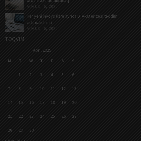
orqanı özü dolduracaq
AUGUST 6, 2026
Hər yeni invoys üzrə ayrıca DTA-03 ərizəsi təqdim
edilməlidirmi?
AUGUST 6, 2026
TƏQVIM
April 2025
M
T
W
T
F
S
S
1
2
3
4
5
6
7
8
9
10
11
12
13
14
15
16
17
18
19
20
21
22
23
24
25
26
27
28
29
30
« Mar
May »