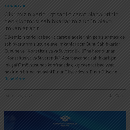
XƏBƏRLƏR
Ölkəmizin xarici iqtisadi-ticarət əlaqələrinin
genişlənməsi sahibkarlarımız üçün əlavə
imkanlar açır
Ölkəmizin xarici iqtisadi-ticarət əlaqələrinin genişlənməsi də
sahibkarlarımız üçün əlavə imkanlar açır. Bunu Sahibkarlar
Gününə və “Konstitusiya və Suverenlik İli”nə həsr olunan
“Konstitusiya və Suverenlik”: Azərbaycanda sahibkarlığın
inkişafı” mövzusunda konfransda çıxış edən iqtisadiyyat
nazirinin birinci müavini Elnur Əliyev deyib. Elnur Əliyevin …
Read More
APRIL 25, 2025
0