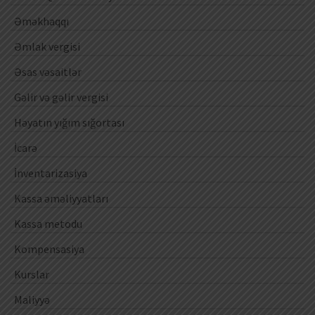
Əməkhaqqı
Əmlak vergisi
Əsas vəsaitlər
Gəlir və gəlir vergisi
Həyatın yığım sığortası
İcarə
İnventarizasiya
Kassa əməliyyatları
Kassa metodu
Kompensasiya
Kurslar
Maliyyə