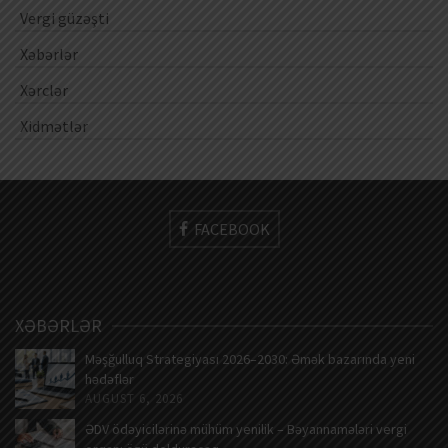
Vergi güzəşti
Xəbərlər
Xərclər
Xidmətlər
FACEBOOK
XƏBƏRLƏR
Məşğulluq Strategiyası 2026–2030: Əmək bazarında yeni
hədəflər
AUGUST 6, 2026
ƏDV ödəyicilərinə mühüm yenilik – Bəyannamələri vergi