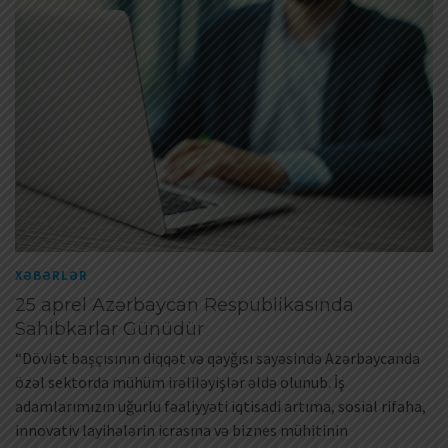
XƏBƏRLƏR
25 aprel Azərbaycan Respublikasında
Sahibkarlar Günüdür
“Dövlət başçısının diqqət və qayğısı sayəsində Azərbaycanda
özəl sektorda mühüm irəliləyişlər əldə olunub. İş
adamlarımızın uğurlu fəaliyyəti iqtisadi artıma, sosial rifaha,
innovativ layihələrin icrasına və biznes mühitinin