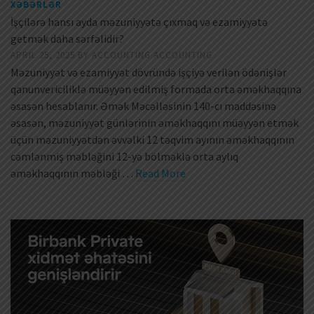
XƏBƏRLƏR
İşçilərə hansı ayda məzuniyyətə çıxmaq və ezamiyyətə
getmək daha sərfəlidir?
APRIL 25, 2025
BY
ACCOUNTING ACCOUNTING
Məzuniyyət və ezamiyyət dövründə işçiyə verilən ödənişlər
qanunvericiliklə müəyyən edilmiş formada orta əməkhaqqına
əsasən hesablanır. Əmək Məcəlləsinin 140-cı maddəsinə
əsasən, məzuniyyət günlərinin əməkhaqqını müəyyən etmək
üçün məzuniyyətdən əvvəlki 12 təqvim ayının əməkhaqqının
cəmlənmiş məbləğini 12-yə bölməklə orta aylıq
əməkhaqqının məbləği …
Read More