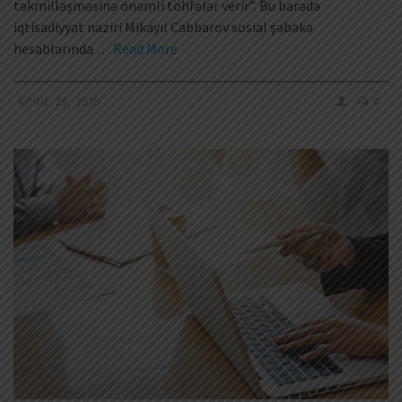
təkmilləşməsinə önəmli töhfələr verir”. Bu barədə
iqtisadiyyat naziri Mikayıl Cabbarov sosial şəbəkə
hesablarında …
Read More
APRIL 25, 2025
0