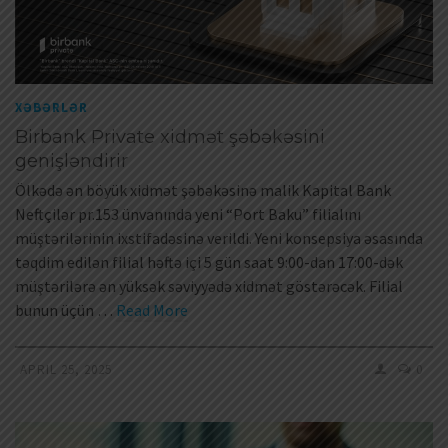
XƏBƏRLƏR
Birbank Private xidmət şəbəkəsini
genişləndirir
Ölkədə ən böyük xidmət şəbəkəsinə malik Kapital Bank
Neftçilər pr.153 ünvanında yeni “Port Baku” filialını
müştərilərinin ixstifadəsinə verildi. Yeni konsepsiya əsasında
təqdim edilən filial həftə içi 5 gün saat 9:00-dan 17:00-dək
müştərilərə ən yüksək səviyyədə xidmət göstərəcək. Filial
bunun üçün …
Read More
APRIL 25, 2025
0