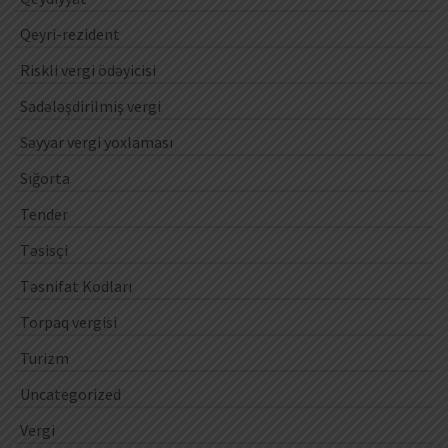
Qeyri-rezident
Riskli vergi ödəyicisi
Sadələşdirilmiş vergi
Səyyar vergi yoxlaması
Sığorta
Tender
Təsisçi
Təsnifat Kodları
Torpaq vergisi
Turizm
Uncategorized
Vergi