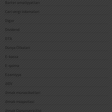
Barter əməliyyatları
Cari vergi ödəmələri
Digər
Dividend
DTA
Dünya Ölkələri
E-kassa
E-qaimə
Ezamiyyə
ƏDV
Əmək münasibətləri
Əmək müqaviləsi
Əmək Qanunvericiliyi