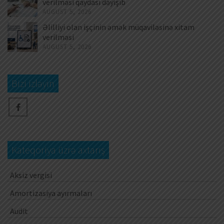
verilməsi qaydası dəyişib
AUGUST 5, 2026
Əlilliyi olan işçinin əmək müqaviləsinə xitam
verilməsi
AUGUST 5, 2026
Bizi izləyin
Kateqoriya üzrə axtarış
Aksiz vergisi
Amortizasiya ayırmaları
Audit