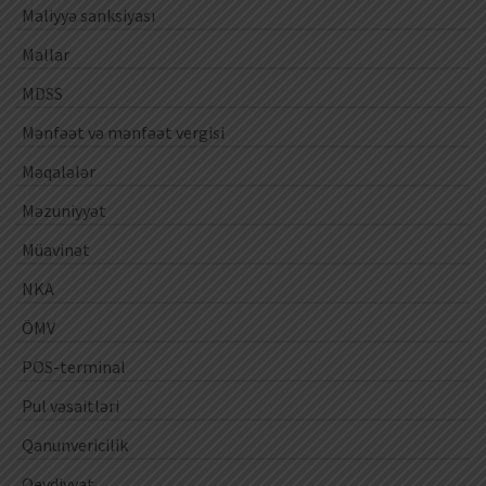
Maliyyə sanksiyası
Mallar
MDSS
Mənfəət və mənfəət vergisi
Məqalələr
Məzuniyyət
Müavinət
NKA
ÖMV
POS-terminal
Pul vəsaitləri
Qanunvericilik
Qeydiyyat