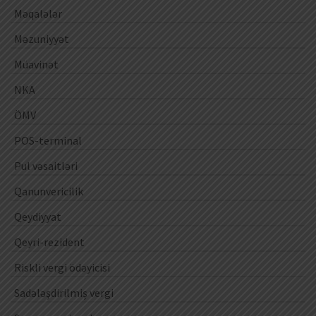
Məqalələr
Məzuniyyət
Müavinət
NKA
ÖMV
POS-terminal
Pul vəsaitləri
Qanunvericilik
Qeydiyyat
Qeyri-rezident
Riskli vergi ödəyicisi
Sadələşdirilmiş vergi