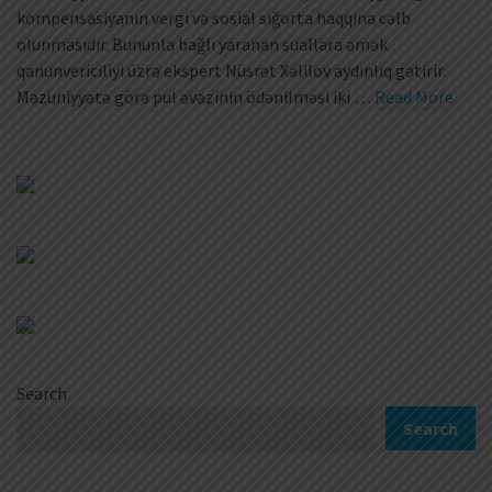
kompensasiyanın vergi və sosial sığorta haqqına cəlb
olunmasıdır. Bununla bağlı yaranan suallara əmək
qanunvericiliyi üzrə ekspert Nüsrət Xəlilov aydınlıq gətirir.
Məzuniyyətə görə pul əvəzinin ödənilməsi iki …
Read More
Search
Search