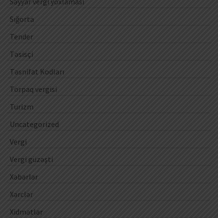
Səyyar vergi yoxlaması
Sığorta
Tender
Təsisçi
Təsnifat Kodları
Torpaq vergisi
Turizm
Uncategorized
Vergi
Vergi güzəşti
Xəbərlər
Xərclər
Xidmətlər