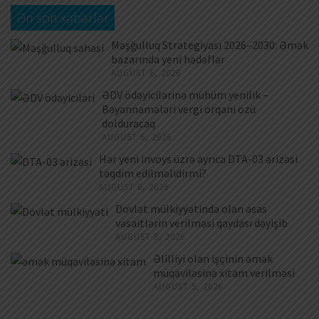
Ən son xəbərlər
Məşğulluq Strategiyası 2026–2030: Əmək
bazarında yeni hədəflər
AUGUST 6, 2026
ƏDV ödəyicilərinə mühüm yenilik –
Bəyannamələri vergi orqanı özü
dolduracaq
AUGUST 6, 2026
Hər yeni invoys üzrə ayrıca DTA-03 ərizəsi
təqdim edilməlidirmi?
AUGUST 6, 2026
Dövlət mülkiyyətində olan əsas
vəsaitlərin verilməsi qaydası dəyişib
AUGUST 5, 2026
Əlilliyi olan işçinin əmək
müqaviləsinə xitam verilməsi
AUGUST 5, 2026