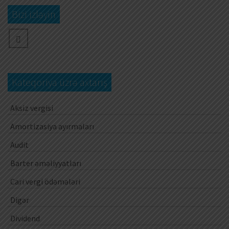
Bizi izləyin
Kateqoriya üzrə axtarış
Aksiz vergisi
Amortizasiya ayırmaları
Audit
Barter əməliyyatları
Cari vergi ödəmələri
Digər
Dividend