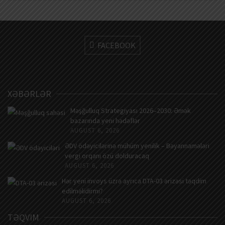
FACEBOOK
XƏBƏRLƏR
Məşğulluq Strategiyası 2026–2030: Əmək
bazarında yeni hədəflər
AUGUST 6, 2026
ƏDV ödəyicilərinə mühüm yenilik – Bəyannamələri
vergi orqanı özü dolduracaq
AUGUST 6, 2026
Hər yeni invoys üzrə ayrıca DTA-03 ərizəsi təqdim
edilməlidirmi?
AUGUST 6, 2026
TƏQVIM