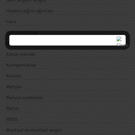
Həyatın yığım sığortası
İcarə
İnventarizasiya
Kassa əməliyyatları
Kassa metodu
Kompensasiya
Kurslar
Maliyyə
Maliyyə sanksiyası
Mallar
MDSS
Mənfəət və mənfəət vergisi