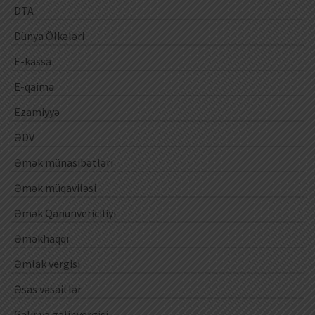
DTA
Dünya Ölkələri
E-kassa
E-qaimə
Ezamiyyə
ƏDV
Əmək münasibətləri
Əmək müqaviləsi
Əmək Qanunvericiliyi
Əməkhaqqı
Əmlak vergisi
Əsas vəsaitlər
Gəlir və gəlir vergisi