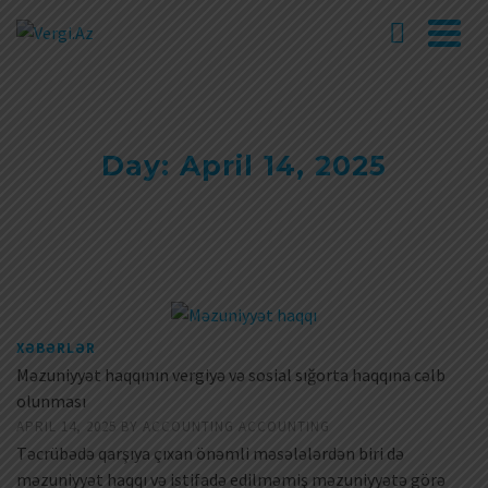
Day: April 14, 2025
XƏBƏRLƏR
Məzuniyyət haqqının vergiyə və sosial sığorta haqqına cəlb
olunması
APRIL 14, 2025
BY
ACCOUNTING ACCOUNTING
Təcrübədə qarşıya çıxan önəmli məsələlərdən biri də
məzuniyyət haqqı və istifadə edilməmiş məzuniyyətə görə