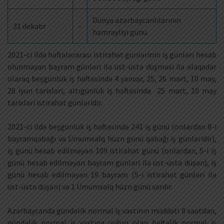
Dünya azərbaycanlılarının
31 dekabr
–
həmrəyliyi günü.
2021-ci ildə həftələrarası istirahət günlərinin iş günləri hesab
olunmayan bayram günləri ilə üst-üstə düşməsi ilə əlaqədar
olaraq beşgünlük iş həftəsində 4 yanvar, 25, 26 mart, 10 may,
28 iyun tarixləri, altıgünlük iş həftəsində 25 mart, 10 may
tarixləri istirahət günləridir.
2021-ci ildə beşgünlük iş həftəsində 241 iş günü (onlardan 8-i
bayramqabağı və Ümumxalq hüzn günü qabağı iş günləridir),
iş günü hesab edilməyən 109 istirahət günü (onlardan, 5-i iş
günü hesab edilməyən bayram günləri ilə üst-üstə düşən), iş
günü hesab edilməyən 19 bayram (5-i istirahət günləri ilə
üst-üstə düşən) və 1 Ümumxalq hüzn günü vardır.
Azərbaycanda gündəlik normal iş vaxtının müddəti 8 saatdan,
gündəlik normal iş vaxtına uyğun olan həftəlik normal iş