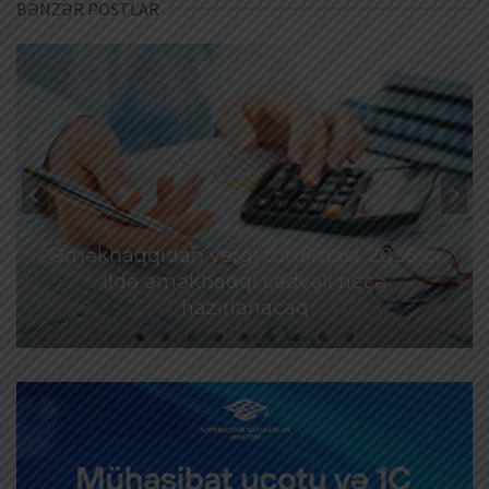
BƏNZƏR POSTLAR
Əməkhaqqıdan vergi tutulması: 2026-cı
ildə əməkhaqqı cədvəli necə
hazırlanacaq