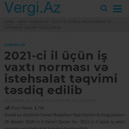
HOME
»
VERGI
»
XƏBƏRLƏR
»
2021-CI IL ÜÇÜN IŞ VAXTI NORMASI VƏ
ISTEHSALAT TƏQVIMI TƏSDIQ EDILIB
XƏBƏRLƏR
2021-ci il üçün iş
vaxtı norması və
istehsalat təqvimi
təsdiq edilib
DECEMBER 18, 2020
BY
ACCOUNTING ACCOUNTING
Post Views:
4,766
Əmək və Əhalinin Sosial Müdafiəsi Nazirliyinin Kollegiyasının
18 dekabr 2020-ci il tarixli Qərarı ilə 2021-ci il üçün iş vaxtı
norması və istehsalat təqvimi təsdiq edilib.