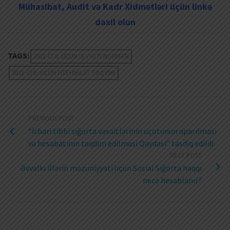
Mühasibat, Audit və Kadr Xidmətləri üçün linkə
daxil olun
TAGS:
2021-CI IL ÜÇÜN IŞ VAXTI NORMASI
2021-CI IL ÜÇÜN ISTEHSALAT TƏQVIMI
PREVIOUS POST
“İcbari tibbi sığorta vəsaitlərinin uçotunun aparılması
və hesabatının təqdim edilməsi Qaydası” təsdiq edildi
NEXT POST
Əvvəlki illərin məzuniyyəti üçün Sosial Sığorta haqqı
necə hesablanır?