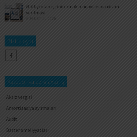
Əlilliyi olan işçinin əmək müqaviləsinə xitam
verilməsi
AUGUST 5, 2026
Bizi izləyin
Kateqoriya üzrə axtarış
Aksiz vergisi
Amortizasiya ayırmaları
Audit
Barter əməliyyatları