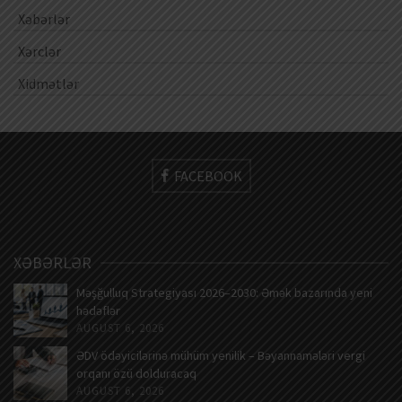
Xəbərlər
Xərclər
Xidmətlər
FACEBOOK
XƏBƏRLƏR
Məşğulluq Strategiyası 2026–2030: Əmək bazarında yeni
hədəflər
AUGUST 6, 2026
ƏDV ödəyicilərinə mühüm yenilik – Bəyannamələri vergi
orqanı özü dolduracaq
AUGUST 6, 2026