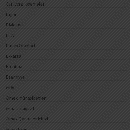
Cari vergi ödəmələri
Digər
Dividend
DTA
Dünya Ölkələri
E-kassa
E-qaimə
Ezamiyyə
ƏDV
Əmək münasibətləri
Əmək müqaviləsi
Əmək Qanunvericiliyi
Əməkhaqqı