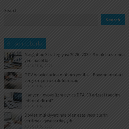
Search
Search
Ən son xəbərlər
Məşğulluq Strategiyası 2026–2030: Əmək bazarında
yeni hədəflər
AUGUST 6, 2026
ƏDV ödəyicilərinə mühüm yenilik – Bəyannamələri
vergi orqanı özü dolduracaq
AUGUST 6, 2026
Hər yeni invoys üzrə ayrıca DTA-03 ərizəsi təqdim
edilməlidirmi?
AUGUST 6, 2026
Dövlət mülkiyyətində olan əsas vəsaitlərin
verilməsi qaydası dəyişib
AUGUST 5, 2026