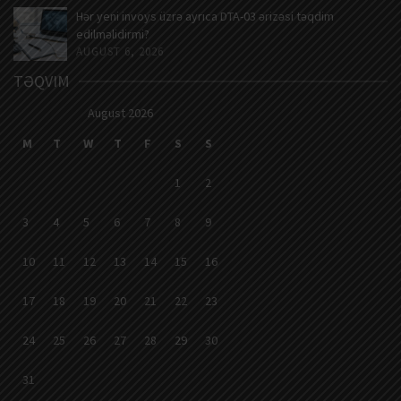
Hər yeni invoys üzrə ayrıca DTA-03 ərizəsi təqdim
edilməlidirmi?
AUGUST 6, 2026
TƏQVIM
August 2026
M
T
W
T
F
S
S
1
2
3
4
5
6
7
8
9
10
11
12
13
14
15
16
17
18
19
20
21
22
23
24
25
26
27
28
29
30
31