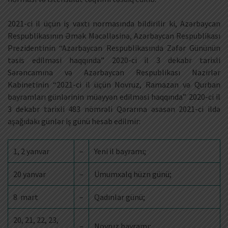
2021-ci il üçün iş vaxtı normasında bildirilir ki, Azərbaycan
Respublikasının Əmək Məcəlləsinə, Azərbaycan Respublikası
Prezidentinin “Azərbaycan Respublikasında Zəfər Gününün
təsis edilməsi haqqında” 2020-ci il 3 dekabr tarixli
Sərəncamına və Azərbaycan Respublikası Nazirlər
Kabinetinin “2021-ci il üçün Novruz, Ramazan və Qurban
bayramları günlərinin müəyyən edilməsi haqqında” 2020-ci il
3 dekabr tarixli 483 nömrəli Qərarına əsasən 2021-ci ildə
aşağıdakı günlər iş günü hesab edilmir:
1, 2 yanvar
–
Yeni il bayramı;
20 yanvar
–
Ümumxalq hüzn günü;
8 mart
–
Qadınlar günü;
20, 21, 22, 23,
–
Novruz bayramı;