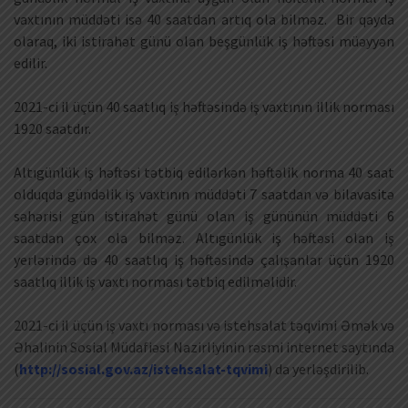
vaxtının müddəti isə 40 saatdan artıq ola bilməz. Bir qayda
olaraq, iki istirahət günü olan beşgünlük iş həftəsi müəyyən
edilir.
2021-ci il üçün 40 saatlıq iş həftəsində iş vaxtının illik norması
1920 saatdır.
Altıgünlük iş həftəsi tətbiq edilərkən həftəlik norma 40 saat
olduqda gündəlik iş vaxtının müddəti 7 saatdan və bilavasitə
səhərisi gün istirahət günü olan iş gününün müddəti 6
saatdan çox ola bilməz. Altıgünlük iş həftəsi olan iş
yerlərində də 40 saatlıq iş həftəsində çalışanlar üçün 1920
saatlıq illik iş vaxtı norması tətbiq edilməlidir.
2021-ci il üçün iş vaxtı norması və istehsalat təqvimi Əmək və
Əhalinin Sosial Müdafiəsi Nazirliyinin rəsmi internet saytında
(
http://sosial.gov.az/istehsalat-tqvimi
) da yerləşdirilib.