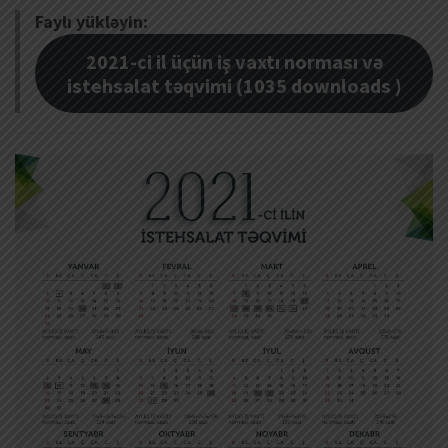
Faylı yükləyin:
2021-ci il üçün iş vaxtı norması və
istehsalat təqvimi (1035 downloads )