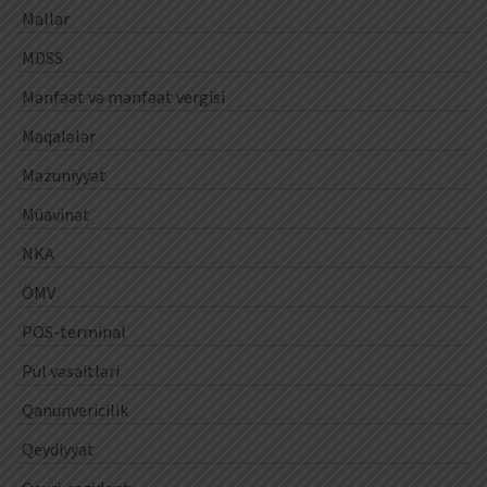
Mallar
MDSS
Mənfəət və mənfəət vergisi
Məqalələr
Məzuniyyət
Müavinət
NKA
ÖMV
POS-terminal
Pul vəsaitləri
Qanunvericilik
Qeydiyyat