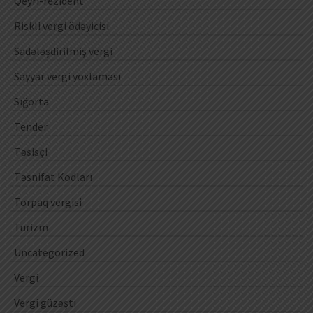
Qeyri-rezident
Riskli vergi ödəyicisi
Sadələşdirilmiş vergi
Səyyar vergi yoxlaması
Sığorta
Tender
Təsisçi
Təsnifat Kodları
Torpaq vergisi
Turizm
Uncategorized
Vergi
Vergi güzəşti