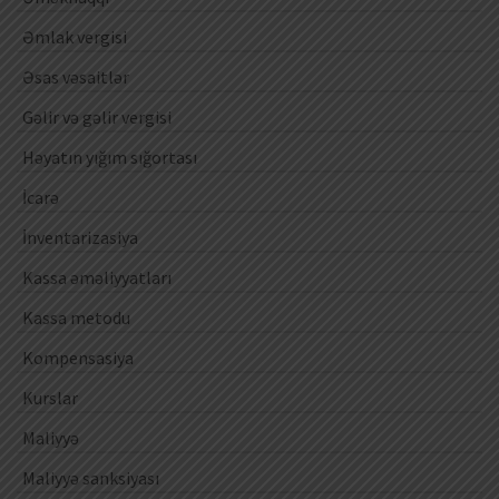
Əmlak vergisi
Əsas vəsaitlər
Gəlir və gəlir vergisi
Həyatın yığım sığortası
İcarə
İnventarizasiya
Kassa əməliyyatları
Kassa metodu
Kompensasiya
Kurslar
Maliyyə
Maliyyə sanksiyası