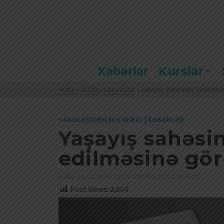
Xəbərlər
Kurslar
HOME
»
VERGI
»
XƏBƏRLƏR
»
YAŞAYIŞ SAHƏSININ TƏQDIM 
|
SADƏLƏŞDIRILMIŞ VERGI
XƏBƏRLƏR
Yaşayış sahəsi
edilməsinə gör
JUNE 21, 2022
BY
ACCOUNTING ACCOUNTING
Post Views:
2,004