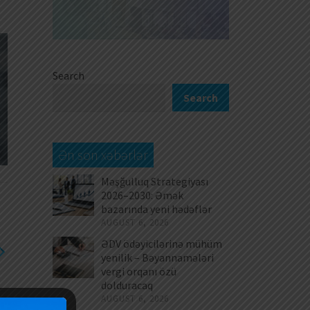
Search
Search
Ən son xəbərlər
Məşğulluq Strategiyası
2026–2030: Əmək
bazarında yeni hədəflər
AUGUST 6, 2026
ƏDV ödəyicilərinə mühüm
yenilik – Bəyannamələri
vergi orqanı özü
dolduracaq
AUGUST 6, 2026