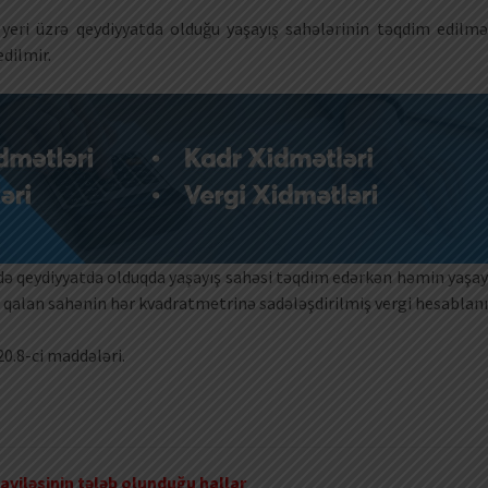
ş yeri üzrə qeydiyyatda olduğu yaşayış sahələrinin təqdim edilmə
dilmir.
də qeydiyyatda olduqda yaşayış sahəsi təqdim edərkən həmin yaşay
 qalan sahənin hər kvadratmetrinə sadələşdirilmiş vergi hesablanı
20.8-ci maddələri.
iləsinin tələb olunduğu hallar