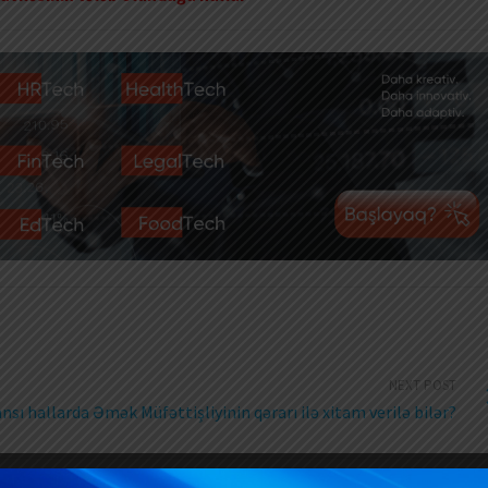
NEXT POST
ı hallarda Əmək Müfəttişliyinin qərarı ilə xitam verilə bilər?