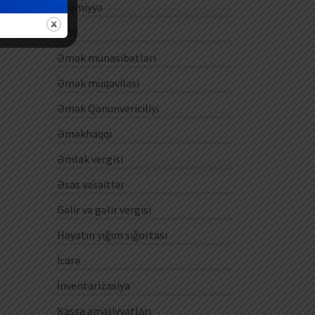
Ezamiyyə
ƏDV
Əmək münasibətləri
Əmək müqaviləsi
Əmək Qanunvericiliyi
Əməkhaqqı
Əmlak vergisi
Əsas vəsaitlər
Gəlir və gəlir vergisi
Həyatın yığım sığortası
İcarə
İnventarizasiya
Kassa əməliyyatları