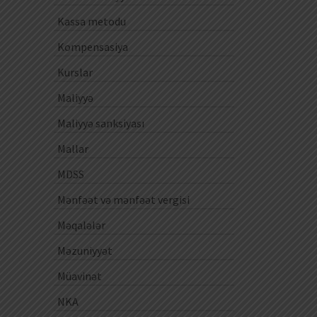
Kassa metodu
Kompensasiya
Kurslar
Maliyyə
Maliyyə sanksiyası
Mallar
MDSS
Mənfəət və mənfəət vergisi
Məqalələr
Məzuniyyət
Müavinət
NKA