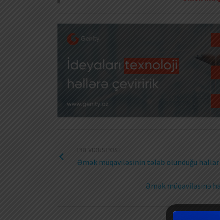
PREVIOUS POST
Əmək müqaviləsinin tələb olunduğu hallar
Əmək müqaviləsinə hans