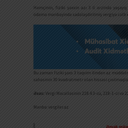
Həmçinin, fiziki şəxsin azı 3 il ərzində yaşayı
ödəmə mənbəyində sadələşdirilmiş vergiyə cəlb e
Bu zaman fiziki şəxs 3 təqvim ilindən az müddət
sahəsinin 30 kvadratmetr olan hissəsi çıxılmaqla
Əsas:
Vergi Məcəlləsinin 218.4.3-cü, 218-1-ci və 2
Mənbə: vergiler.az
Əmək müqav