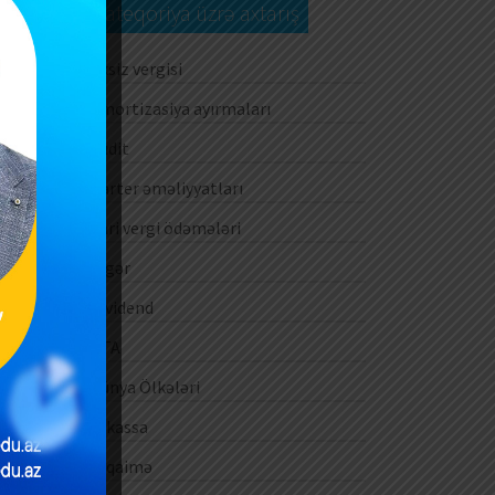
Kateqoriya üzrə axtarış
Aksiz vergisi
Amortizasiya ayırmaları
Audit
Barter əməliyyatları
Cari vergi ödəmələri
Digər
Dividend
DTA
Dünya Ölkələri
E-kassa
E-qaimə