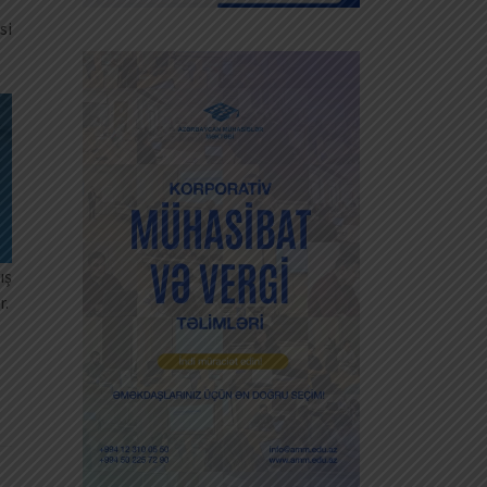
si
ış
r.