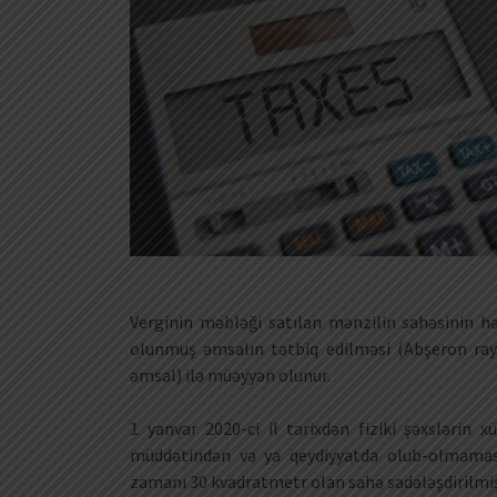
Verginin məbləği satılan mənzilin sahəsinin 
olunmuş əmsalın tətbiq edilməsi (Abşeron rayo
əmsal) ilə müəyyən olunur.
1 yanvar 2020-ci il tarixdən fiziki şəxslərin 
müddətindən və ya qeydiyyatda olub-olmaması
zamanı 30 kvadratmetr olan sahə sadələşdirilmiş 