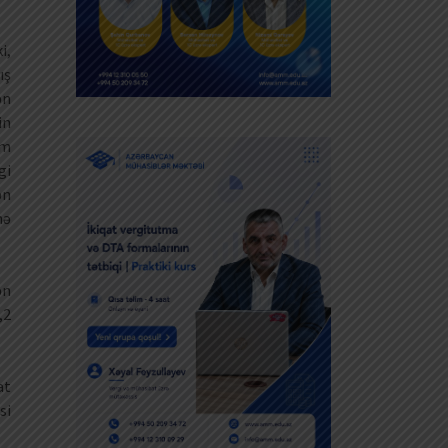
i,
ış
ən
in
im
gi
ən
nə
ən
,2
at
si