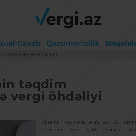
Sual-Cavab
Qanunvericilik
Məqaləl
EDILMƏSINƏ GÖRƏ VERGI ÖHDƏLIYI
nin təqdim
ə vergi öhdəliyi
Abşeron rayonunda evim var. Evi satm
istəyirəm. Evin satışı zamanı ver