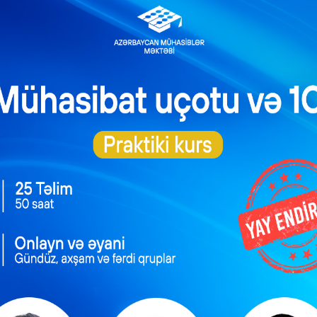
ƏDV ödəyicilərinə
ulluq Strategiyası
mühüm yenilik –
026–2030: Əmək
Bəyannamələri vergi
rında yeni hədəflər
orqanı özü dolduracaq