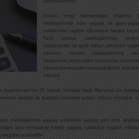
ödəməliyəmmi?
Dövlət Vergi Xidmətindən bildirilib k
mülkiyyətində olan yaşayış və qeyri-yaşay
sahələrinin təqdim edilməsini həyata keçir
fiziki şəxslər sadələşdirilmiş vergin
ödəyiciləridir və qeyd edilən sahələrin təqd
edilməsi zamanı sadələşdirilmiş ver
müqaviləni təsdiq edən notariuslar tərəfind
ödəmə mənbəyində tutularaq dövlət büdcəsi
ödənilir.
hər kvadratmetrinə 15 manat olmaqla Vergi Məcəlləsi ilə müəyy
nunun qəsəbə və kəndləri (Xırdalan şəhəri istisna olmaqla) -1
xüsusi mülkiyyətində yaşayış sahəsində yaşayış yeri üzrə qeydiyy
ndan asılı olmayaraq həmin yaşayış sahəsinin təqdim edilmə
vergidən azad edilir.