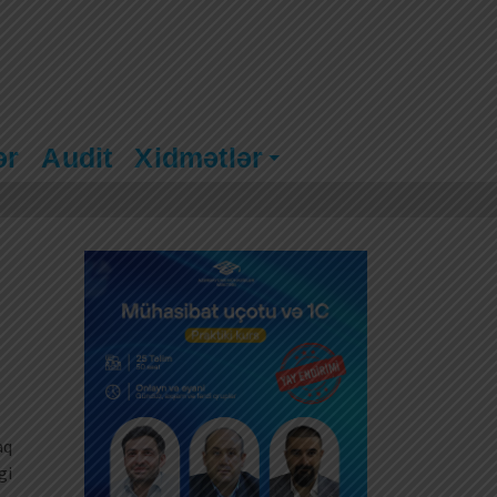
ər
Audit
Xidmətlər
aq
gi