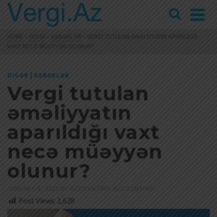
HOME
»
VERGI
»
XƏBƏRLƏR
»
VERGI TUTULAN ƏMƏLIYYATIN APARILDIĞI
VAXT NECƏ MÜƏYYƏN OLUNUR?
|
DIGƏR
XƏBƏRLƏR
Vergi tutulan
əməliyyatın
aparıldığı vaxt
necə müəyyən
olunur?
JANUARY 6, 2023
BY
ACCOUNTING ACCOUNTING
Post Views:
1,628