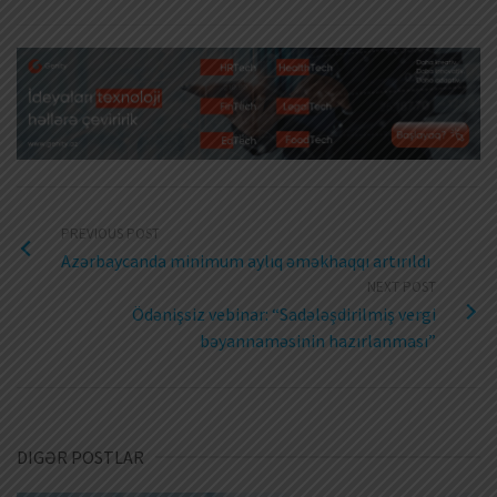
PREVIOUS POST
Azərbaycanda minimum aylıq əməkhaqqı artırıldı
NEXT POST
Ödənişsiz vebinar: “Sadələşdirilmiş vergi
bəyannaməsinin hazırlanması”
DIGƏR POSTLAR