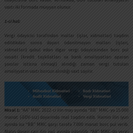
vaxtı iki formada müıyyən olunur.
1-ci hal:
Vergi ödəyicisi tərəfindən mallar (işlər, xidmətlər) təqdim
edildikdən sonra dəyəri ödənilməyən malları (işləri,
xidmətləri) qəbul edən digər vergi ödəyicisindən borc pul
vəsaiti (kredit təşkilatları və bank əməliyyatları aparan
şəxslər istisna olmaql) alındığı zaman vergi tutulan
əməliyyatın vaxtı borcun alındığı vaxt sayılır.
Misal 1:
“AA” MMC 2022-ci ilin may ayında “BB” MMC-yə 15.000
manat (ƏDV-siz) dəyərində mal təqdim edib. Həmin ilin iyun
ayında isə “BB” MMC qarşı tərəfə 7.000 manat borc pul verib.
Malın dəyəri cari ilin iyul ayında ödənilib. “AA” MMC-də vergi