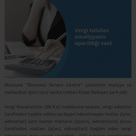
Mövzunu “Business Service Centre” şirkətinin maliyyə və
mühasibat işləri üzrə layihə rəhbəri Elxan Babayev şərh edir.
Vergi Məcəlləsinin 166.4 cü maddəsinə əsasən, vergi ödəyicisi
tərəfindən təqdim edilən və dəyəri ödənilməyən mallar (işlər,
xidmətlər) üzrə həmin malların (işlərin, xidmətlərin) alıcısı
tərəfindən malları (işləri, xidmətləri) təqdim edən vergi
ödəyicisinə borc vəsait verildikdə, ƏDV tutulan əməliyyatın