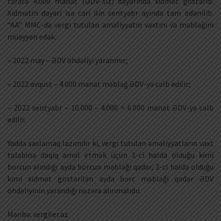
tərəfə 4.000 manat (ƏDV-siz) dəyərində xidmət göstərib.
Xidmətin dəyəri isə cari ilin sentyabr ayında tam ödənilib.
“AA” MMC-də vergi tutulan əməliyyatın vaxtını və məbləğini
müəyyən edək:
– 2022 may – ƏDV öhdəliyi yaranmır;
– 2022 avqust – 4.000 manat məbləğ ƏDV-yə cəlb edilir;
– 2022 sentyabr – 10.000 – 4.000 = 6.000 manat ƏDV-yə cəlb
edilir.
Yadda saxlamaq lazımdır ki, vergi tutulan əməliyyatların vaxt
tələbinə dəqiq əməl etmək üçün 1-ci halda olduğu kimi
borcun alındığı ayda borcun məbləği qədər, 2-ci halda olduğu
kimi xidmət göstərilən ayda borc məbləği qədər ƏDV
öhdəliyinin yarandığı nəzərə alınmalıdır.
Mənbə: vergiler.az