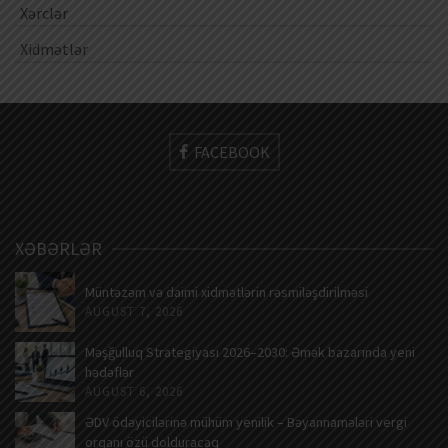
Xərclər
Xidmətlər
FACEBOOK
XƏBƏRLƏR
Müntəzəm və daimi xidmətlərin rəsmiləşdirilməsi
AUGUST 7, 2026
Məşğulluq Strategiyası 2026–2030: Əmək bazarında yeni
hədəflər
AUGUST 6, 2026
ƏDV ödəyicilərinə mühüm yenilik – Bəyannamələri vergi
orqanı özü dolduracaq