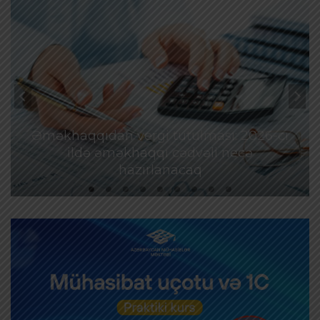
Əməkhaqqıdan vergi tutulması: 2026-cı
ildə əməkhaqqı cədvəli necə
hazırlanacaq