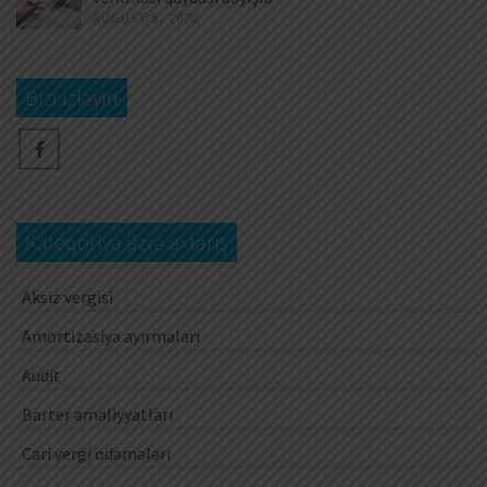
AUGUST 5, 2026
Bizi izləyin
Kateqoriya üzrə axtarış
Aksiz vergisi
Amortizasiya ayırmaları
Audit
Barter əməliyyatları
Cari vergi ödəmələri