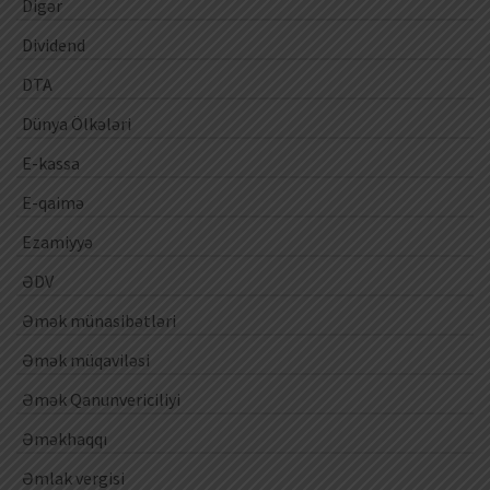
Digər
Dividend
DTA
Dünya Ölkələri
E-kassa
E-qaimə
Ezamiyyə
ƏDV
Əmək münasibətləri
Əmək müqaviləsi
Əmək Qanunvericiliyi
Əməkhaqqı
Əmlak vergisi