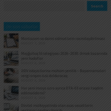
Search
Ən son xəbərlər
Müntəzəm və daimi xidmətlərin rəsmiləşdirilməsi
AUGUST 7, 2026
Məşğulluq Strategiyası 2026–2030: Əmək bazarında
yeni hədəflər
AUGUST 6, 2026
ƏDV ödəyicilərinə mühüm yenilik – Bəyannamələri
vergi orqanı özü dolduracaq
AUGUST 6, 2026
Hər yeni invoys üzrə ayrıca DTA-03 ərizəsi təqdim
edilməlidirmi?
AUGUST 6, 2026
Dövlət mülkiyyətində olan əsas vəsaitlərin
verilməsi qaydası dəyişib