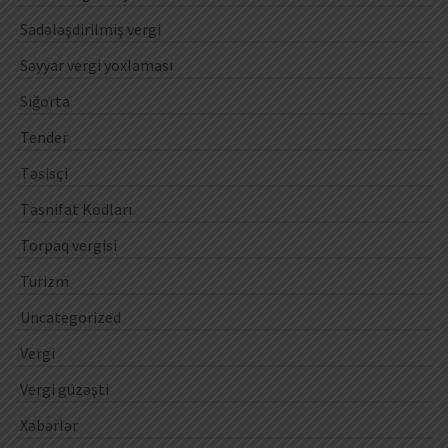
Sadələşdirilmiş vergi
Səyyar vergi yoxlaması
Sığorta
Tender
Təsisçi
Təsnifat Kodları
Torpaq vergisi
Turizm
Uncategorized
Vergi
Vergi güzəşti
Xəbərlər