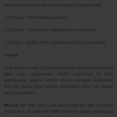
tutulan əməliyyatın vaxtını və məbləğini müəyyən edək:
– 2022 may – ƏDV öhdəliyi yaranmır;
– 2022 iyun – 7.000 manat məbləğ ƏDV-yə cəlb edilir;
– 2022 iyul – 15.000-7.000 = 8.000 manat ƏDV-yə cəlb edilir.
2-ci hal:
Vergi ödəyicisi mal (iş, xidmət) təqdim edilməmişdən qabaq
digər vergi ödəyicisindən (kredit təşkilatları və bank
əməliyyatları aparan şəxslər istisna olmaqla) əvvəlcədən
borc pul alarsa, vergi tutulan əməliyyatın vaxtı mal təqdim
edilən vaxt sayılır.
Misal 2:
“BB” MMC 2022-ci ilin may ayında “AA” MMC-yə 10.000
manat borc pul verib. “AA” MMC həmin ilin avqust ayında qarşı