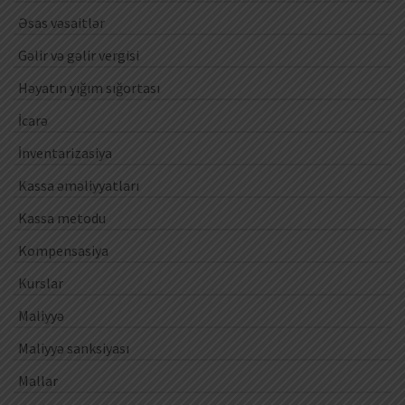
Əsas vəsaitlər
Gəlir və gəlir vergisi
Həyatın yığım sığortası
İcarə
İnventarizasiya
Kassa əməliyyatları
Kassa metodu
Kompensasiya
Kurslar
Maliyyə
Maliyyə sanksiyası
Mallar