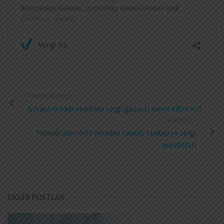
PREVIOUS POST
Azyaşlı övladı olanlara vergi güzəşti şamil edilirmi?
NEXT POST
Hüquqi şəxslərin yenidən təşkili: hüquqi və vergi
aspektləri
DİGƏR POSTLAR