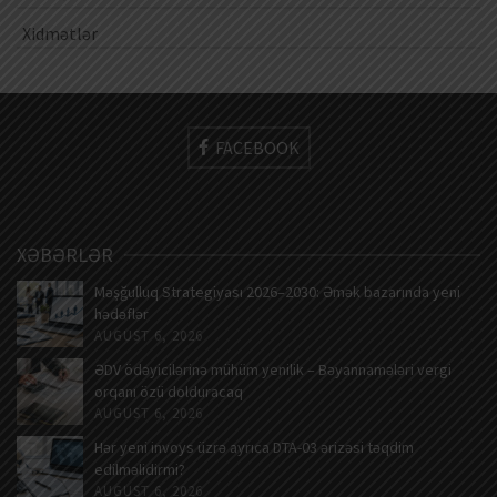
Xidmətlər
FACEBOOK
XƏBƏRLƏR
Məşğulluq Strategiyası 2026–2030: Əmək bazarında yeni
hədəflər
AUGUST 6, 2026
ƏDV ödəyicilərinə mühüm yenilik – Bəyannamələri vergi
orqanı özü dolduracaq
AUGUST 6, 2026
Hər yeni invoys üzrə ayrıca DTA-03 ərizəsi təqdim
edilməlidirmi?
AUGUST 6, 2026