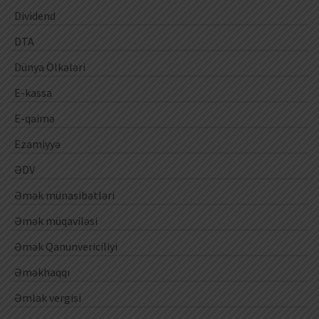
Dividend
DTA
Dünya Ölkələri
E-kassa
E-qaimə
Ezamiyyə
ƏDV
Əmək münasibətləri
Əmək müqaviləsi
Əmək Qanunvericiliyi
Əməkhaqqı
Əmlak vergisi