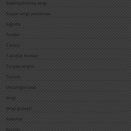
Sadələşdirilmiş vergi
Səyyar vergi yoxlaması
Sığorta
Tender
Təsisçi
Təsnifat Kodları
Torpaq vergisi
Turizm
Uncategorized
Vergi
Vergi güzəşti
Xəbərlər
Xərclər