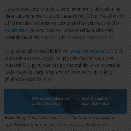
Əlavə olaraq qeyd olunub ki, vergi qanunvericiliyi aktları ilə
digər sahə qanunvericilik aktları arasında (Vergi Məcəlləsinin
2.7-ci maddəsində nəzərdə tutulan hallar istisna olmaqla)
vergitutma
və vergi nəzarəti məsələləri üzrə ziddiyyət
yarandıqda, vergi qanunvericiliyinin aktları tətbiq edilir.
Sorğuya cavab olaraq bildirilib ki,
Vergi Məcəlləsinin
38.2-ci
maddəsinə əsasən, səyyar vergi yoxlamasının keçirilmə
müddəti 30 iş günündən artıq olmamalıdır, lakin müstəsna
hallarda yuxarı vergi orqanı tərəfindən bu müddət 90 iş
gününədək uzadıla bilər.
Əsas:
Vergi Məcəlləsinin 38.2-ci və “Sahibkarlıq sahəsində
aparılan yoxlamaların tənzimlənməsi və sahibkarların