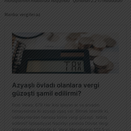
maraqlarının müdafiəsi haqqında” Qanunun 2.2-ci maddələri
Mənbə: vergiler.az