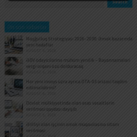
Search
Ən son xəbərlər
Məşğulluq Strategiyası 2026–2030: Əmək bazarında
yeni hədəflər
AUGUST 6, 2026
ƏDV ödəyicilərinə mühüm yenilik – Bəyannamələri
vergi orqanı özü dolduracaq
AUGUST 6, 2026
Hər yeni invoys üzrə ayrıca DTA-03 ərizəsi təqdim
edilməlidirmi?
AUGUST 6, 2026
Dövlət mülkiyyətində olan əsas vəsaitlərin
verilməsi qaydası dəyişib
AUGUST 5, 2026
Əlilliyi olan işçinin əmək müqaviləsinə xitam
verilməsi
AUGUST 5, 2026