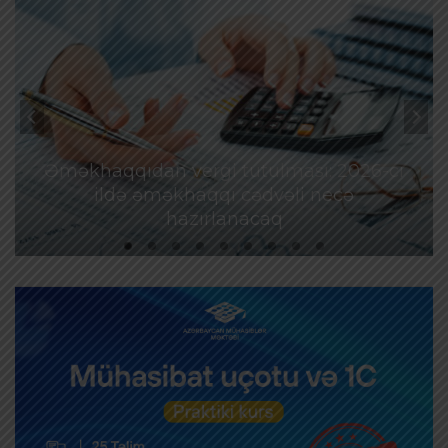
Əməkhaqqıdan vergi tutulması: 2026-cı
ildə əməkhaqqı cədvəli necə
hazırlanacaq