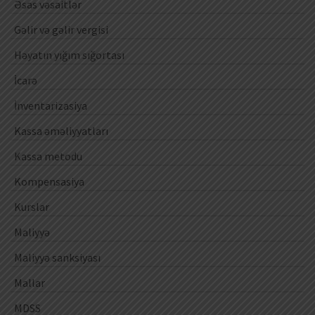
Əsas vəsaitlər
Gəlir və gəlir vergisi
Həyatın yığım sığortası
İcarə
İnventarizasiya
Kassa əməliyyatları
Kassa metodu
Kompensasiya
Kurslar
Maliyyə
Maliyyə sanksiyası
Mallar
MDSS