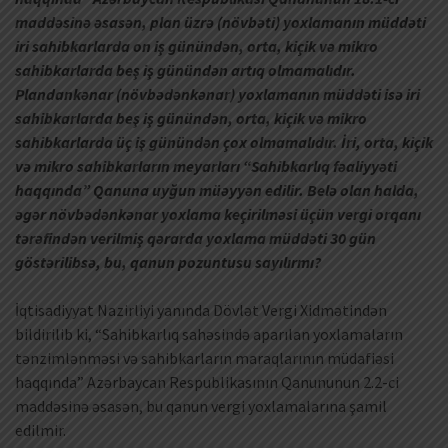
maddəsinə əsasən, plan üzrə (növbəti) yoxlamanın müddəti
iri sahibkarlarda on iş günündən, orta, kiçik və mikro
sahibkarlarda beş iş günündən artıq olmamalıdır.
Plandankənar (növbədənkənar) yoxlamanın müddəti isə iri
sahibkarlarda beş iş günündən, orta, kiçik və mikro
sahibkarlarda üç iş günündən çox olmamalıdır. İri, orta, kiçik
və mikro sahibkarların meyarları “Sahibkarlıq fəaliyyəti
haqqında” Qanuna uyğun müəyyən edilir. Belə olan halda,
əgər növbədənkənar yoxlama keçirilməsi üçün vergi orqanı
tərəfindən verilmiş qərarda yoxlama müddəti 30 gün
göstərilibsə, bu, qanun pozuntusu sayılırmı?
İqtisadiyyat Nazirliyi yanında Dövlət Vergi Xidmətindən
bildirilib ki, “Sahibkarlıq sahəsində aparılan yoxlamaların
tənzimlənməsi və sahibkarların maraqlarının müdafiəsi
haqqında” Azərbaycan Respublikasının Qanununun 2.2-ci
maddəsinə əsasən, bu qanun vergi yoxlamalarına şamil
edilmir.