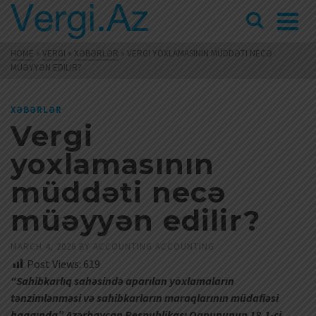
HOME
»
VERGI
»
XƏBƏRLƏR
»
VERGI YOXLAMASININ MÜDDƏTI NECƏ
MÜƏYYƏN EDILIR?
XƏBƏRLƏR
Vergi
yoxlamasının
müddəti necə
müəyyən edilir?
MARCH 4, 2026
BY
ACCOUNTING ACCOUNTING
Post Views:
619
“Sahibkarlıq sahəsində aparılan yoxlamaların
tənzimlənməsi və sahibkarların maraqlarının müdafiəsi
haqqında” Azərbaycan Respublikası Qanununun 18.1-ci