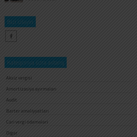
Bizi izləyin
Kateqoriya üzrə axtarış
Aksiz vergisi
Amortizasiya ayırmaları
Audit
Barter əməliyyatları
Cari vergi ödəmələri
Digər