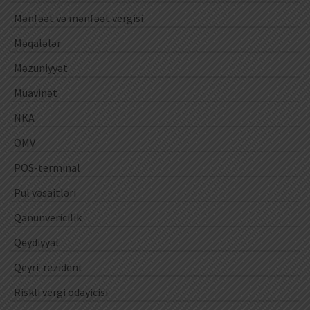
Mənfəət və mənfəət vergisi
Məqalələr
Məzuniyyət
Müavinət
NKA
ÖMV
POS-terminal
Pul vəsaitləri
Qanunvericilik
Qeydiyyat
Qeyri-rezident
Riskli vergi ödəyicisi