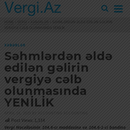
HOME
»
VERGI
»
XƏBƏRLƏR
»
SƏHMLƏRDƏN ƏLDƏ EDILƏN GƏLIRIN
VERGIYƏ CƏLB OLUNMASINDA YENİLİK
XƏBƏRLƏR
Səhmlərdən əldə
edilən gəlirin
vergiyə cəlb
olunmasında
YENİLİK
APRIL 16, 2025
BY
ACCOUNTING ACCOUNTING
Post Views:
1,334
Vergi Məcəlləsinin 104.6-cı maddəsinə və 104.6-1-ci bəndinə