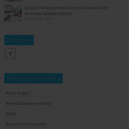
Dövlət mülkiyyətində olan əsas vəsaitlərin
verilməsi qaydası dəyişib
AUGUST 5, 2026
Bizi izləyin
Kateqoriya üzrə axtarış
Aksiz vergisi
Amortizasiya ayırmaları
Audit
Barter əməliyyatları