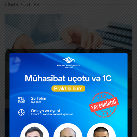
DİGƏR POSTLAR
Əməkhaqqıdan vergi tutulması: 2026-cı
ildə əməkhaqqı cədvəli necə
hazırlanacaq