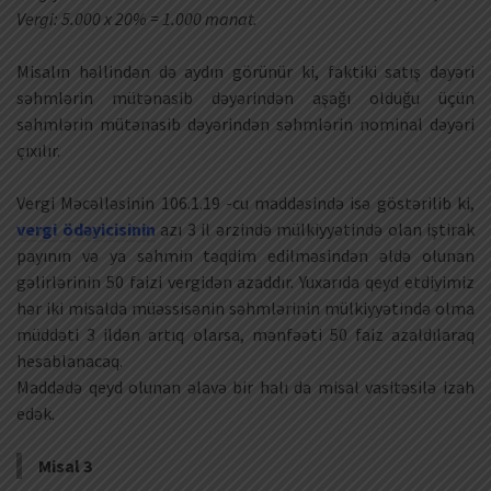
Vergi: 5.000 x 20% = 1.000 manat.
Misalın həllindən də aydın görünür ki, faktiki satış dəyəri
səhmlərin mütənasib dəyərindən aşağı olduğu üçün
səhmlərin mütənasib dəyərindən səhmlərin nominal dəyəri
çıxılır.
Vergi Məcəlləsinin 106.1.19 -cu maddəsində isə göstərilib ki,
vergi ödəyicisinin
azı 3 il ərzində mülkiyyətində olan iştirak
payının və ya səhmin təqdim edilməsindən əldə olunan
gəlirlərinin 50 faizi vergidən azaddır. Yuxarıda qeyd etdiyimiz
hər iki misalda müəssisənin səhmlərinin mülkiyyətində olma
müddəti 3 ildən artıq olarsa, mənfəəti 50 faiz azaldılaraq
hesablanacaq.
Maddədə qeyd olunan əlavə bir halı da misal vasitəsilə izah
edək.
Misal 3