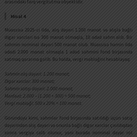
arasındakı fərq vergitutma obyektidir.
Misal 4
Müəssisə 2025-ci ildə, alış dəyəri 1.200 manat və alışla bağlı
digər xərcləri isə 300 manat olmaqla, 10 ədəd səhm alıb. Bir
səhmin nominal dəyəri 500 manat olub. Müəssisə həmin ildə
ədədi 2.000 manat olmaqla 1 ədəd səhmini fond birjasında
satmaq qərarına gəlib. Bu halda, vergi məbləğini hesablayaq:
Səhmin alış dəyəri: 1.200 manat;
Digər xərclər: 300 manat;
Səhmin satışı dəyəri: 2.000 manat;
Mənfəət: 2.000 – (1.200 + 300) = 500 manat;
Vergi məbləği: 500 x 20% = 100 manat.
Göründüyü kimi, səhmlər fond birjasında satıldığı üçün satış
dəyərindən alış dəyəri və onunla bağlı digər xərclər çıxıldıqdan
sonra vergiyə cəlb olunur, yəni burada nominal dəyər rol