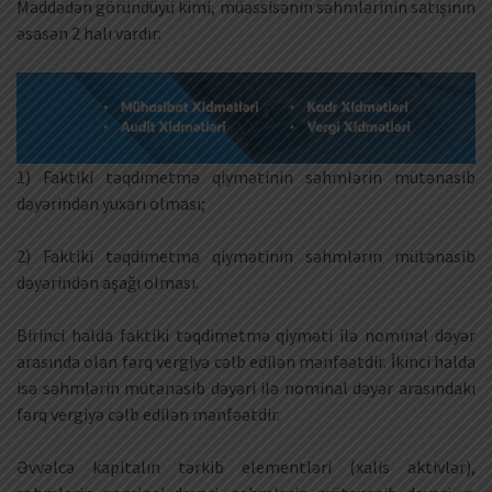
Maddədən göründüyü kimi, müəssisənin səhmlərinin satışının
əsasən 2 halı vardır:
1) Faktiki təqdimetmə qiymətinin səhmlərin mütənasib
dəyərindən yuxarı olması;
2) Faktiki təqdimetmə qiymətinin səhmlərin mütənasib
dəyərindən aşağı olması.
Birinci halda faktiki təqdimetmə qiyməti ilə nominal dəyər
arasında olan fərq vergiyə cəlb edilən mənfəətdir. İkinci halda
isə səhmlərin mütənasib dəyəri ilə nominal dəyər arasındakı
fərq vergiyə cəlb edilən mənfəətdir.
Əvvəlcə kapitalın tərkib elementləri (xalis aktivlər),