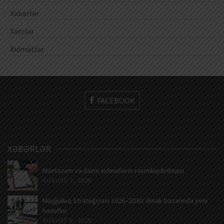
Xəbərlər
Xərclər
Xidmətlər
FACEBOOK
XƏBƏRLƏR
Müntəzəm və daimi xidmətlərin rəsmiləşdirilməsi
AUGUST 7, 2026
Məşğulluq Strategiyası 2026–2030: Əmək bazarında yeni
hədəflər
AUGUST 6, 2026