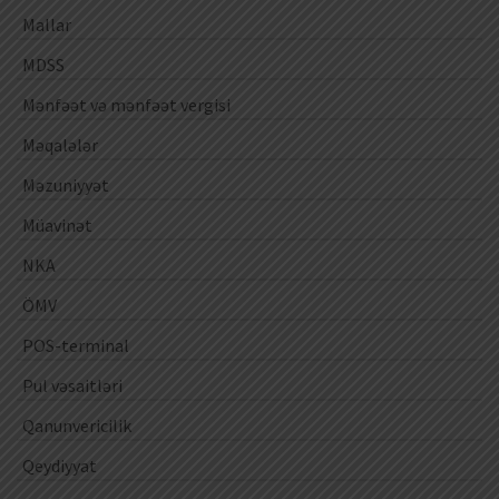
Mallar
MDSS
Mənfəət və mənfəət vergisi
Məqalələr
Məzuniyyət
Müavinət
NKA
ÖMV
POS-terminal
Pul vəsaitləri
Qanunvericilik
Qeydiyyat