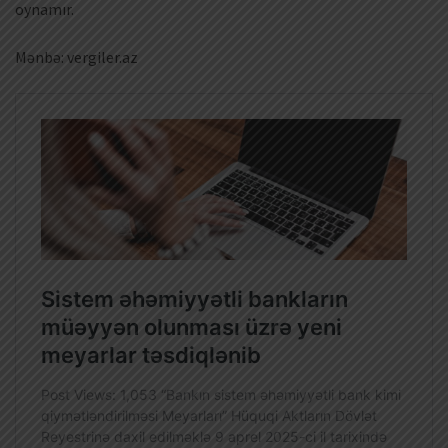
oynamır.
Mənbə: vergiler.az