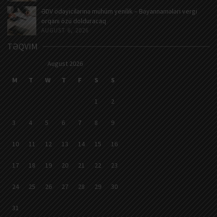
ƏDV ödəyicilərinə mühüm yenilik – Bəyannamələri vergi
orqanı özü dolduracaq
AUGUST 6, 2026
TƏQVIM
August 2026
M
T
W
T
F
S
S
1
2
3
4
5
6
7
8
9
10
11
12
13
14
15
16
17
18
19
20
21
22
23
24
25
26
27
28
29
30
31