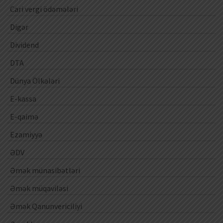
Cari vergi ödəmələri
Digər
Dividend
DTA
Dünya Ölkələri
E-kassa
E-qaimə
Ezamiyyə
ƏDV
Əmək münasibətləri
Əmək müqaviləsi
Əmək Qanunvericiliyi