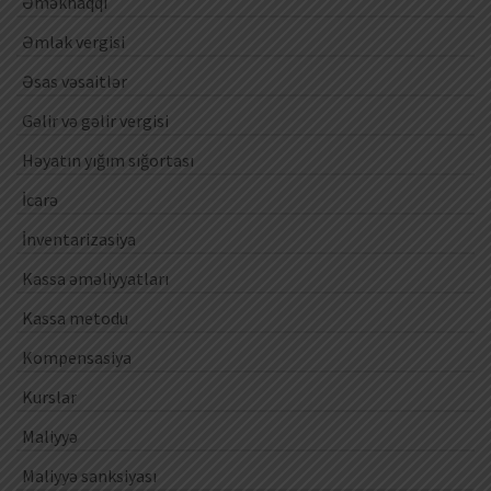
Əməkhaqqı
Əmlak vergisi
Əsas vəsaitlər
Gəlir və gəlir vergisi
Həyatın yığım sığortası
İcarə
İnventarizasiya
Kassa əməliyyatları
Kassa metodu
Kompensasiya
Kurslar
Maliyyə
Maliyyə sanksiyası