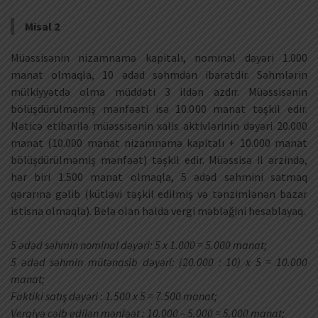
Misal 2
Müəssisənin nizamnamə kapitalı, nominal dəyəri 1.000
manat olmaqla, 10 ədəd səhmdən ibarətdir. Səhmlərin
mülkiyyətdə olma müddəti 3 ildən azdır. Müəssisənin
bölüşdürülməmiş mənfəəti isə 10.000 manat təşkil edir.
Nəticə etibarilə müəssisənin xalis aktivlərinin dəyəri 20.000
manat (10.000 manat nizamnamə kapitalı + 10.000 manat
bölüşdürülməmiş mənfəət) təşkil edir. Müəssisə il ərzində,
hər biri 1.500 manat olmaqla, 5 ədəd səhmini satmaq
qərarına gəlib (kütləvi təşkil edilmiş və tənzimlənən bazar
istisna olmaqla). Belə olan halda vergi məbləğini hesablayaq.
5 ədəd səhmin nominal dəyəri: 5 x 1.000 = 5.000 manat;
5 ədəd səhmin mütənasib dəyəri: (20.000 : 10) x 5 = 10.000
manat;
Faktiki satış dəyəri : 1.500 x 5 = 7.500 manat;
Vergiyə cəlb edilən mənfəət : 10.000 – 5.000 = 5.000 manat;