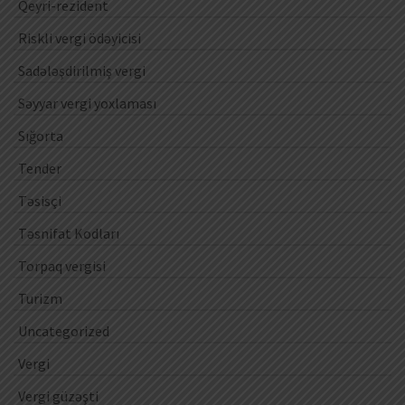
Qeyri-rezident
Riskli vergi ödəyicisi
Sadələşdirilmiş vergi
Səyyar vergi yoxlaması
Sığorta
Tender
Təsisçi
Təsnifat Kodları
Torpaq vergisi
Turizm
Uncategorized
Vergi
Vergi güzəşti