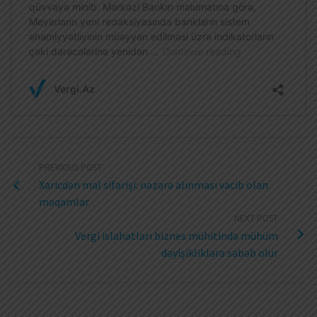
PREVIOUS POST
Xaricdən mal sifarişi: nəzərə alınması vacib olan
məqamlar
NEXT POST
Vergi islahatları biznes mühitində mühüm
dəyişikliklərə səbəb olur