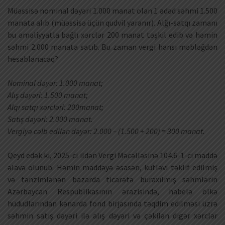
Müəssisə nominal dəyəri 1.000 manat olan 1 ədəd səhmi 1.500
manata alıb (müəssisə üçün qudvil yaranır). Alğı-satqı zamanı
bu əməliyyatla bağlı xərclər 200 manat təşkil edib və həmin
səhmi 2.000 manata satıb. Bu zaman vergi hansı məbləğdən
hesablanacaq?
Nominal dəyər: 1.000 manat;
Alış dəyəri: 1.500 manat;
Alqı satqı xərcləri: 200manat;
Satış dəyəri: 2.000 manat.
Vergiyə cəlb edilən dəyər: 2.000 – (1.500 + 200) = 300 manat.
Qeyd edək ki, 2025-ci ildən Vergi Məcəlləsinə 104.6-1-ci maddə
əlavə olunub. Həmin maddəyə əsasən, kütləvi təklif edilmiş
və tənzimlənən bazarda ticarətə buraxılmış səhmlərin
Azərbaycan Respublikasının ərazisində, habelə ölkə
hüdudlarından kənarda fond birjasında təqdim edilməsi üzrə
səhmin satış dəyəri ilə alış dəyəri və çəkilən digər xərclər