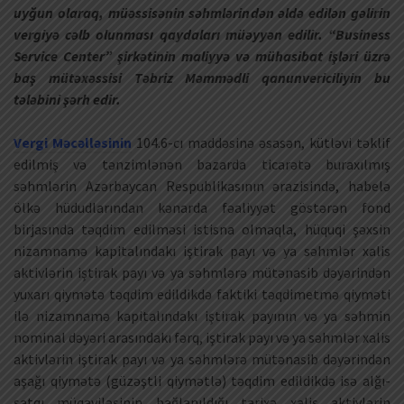
uyğun olaraq, müəssisənin səhmlərindən əldə edilən gəlirin
vergiyə cəlb olunması qaydaları müəyyən edilir. “Business
Service Center” şirkətinin maliyyə və mühasibat işləri üzrə
baş mütəxəssisi Təbriz Məmmədli qanunvericiliyin bu
tələbini şərh edir.
Vergi Məcəlləsinin
104.6-cı maddəsinə əsasən, kütləvi təklif
edilmiş və tənzimlənən bazarda ticarətə buraxılmış
səhmlərin Azərbaycan Respublikasının ərazisində, habelə
ölkə hüdudlarından kənarda fəaliyyət göstərən fond
birjasında təqdim edilməsi istisna olmaqla, hüquqi şəxsin
nizamnamə kapitalındakı iştirak payı və ya səhmlər xalis
aktivlərin iştirak payı və ya səhmlərə mütənasib dəyərindən
yuxarı qiymətə təqdim edildikdə faktiki təqdimetmə qiyməti
ilə nizamnamə kapitalındakı iştirak payının və ya səhmin
nominal dəyəri arasındakı fərq, iştirak payı və ya səhmlər xalis
aktivlərin iştirak payı və ya səhmlərə mütənasib dəyərindən
aşağı qiymətə (güzəştli qiymətlə) təqdim edildikdə isə alğı-
satqı müqaviləsinin bağlanıldığı tarixə xalis aktivlərin