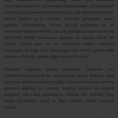
mütənasib dəyəri ilə nizamnamə kapitalındakı iştirak payının
nominal dəyəri arasındakı fərq vergiyə cəlb edilən mənfəətdir.
İştirak payları və ya səhmlər nominal qiymətdən yuxarı
qiymətə alınmışdırsa, həmin iştirak paylarının və ya
səhmlərin təqdim edilməsi zamanı gəlirdən çıxılan xərclər bu
aktivlərin faktiki satınalma qiyməti ilə nəzərə alınır. Bu
zaman iştirak payı və ya səhmlərin təqdim edilməsi
əməliyyatı ilə bağlı əldə olunan gəlirdən həmin gəlirin əldə
olunması ilə bağlı çəkilən digər xərclər də çıxılır.
“Qiymətli kağızlar bazarı haqqında” Qanunun 1-ci
maddəsində göstərilib ki, tənzimlənən bazar dedikdə, fond
birjasının daxili qaydalarına uyğun olaraq ticarətə buraxılmış
qiymətli kağızlar və törəmə maliyyə alətləri ilə üçüncü
şəxslərin alğı-satqı maraqlarını özündə əks etdirən fond
birjası tərəfindən təşkil və idarə olunan sistem nəzərdə
tutulur.