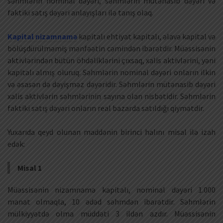
səhmlərin nominal dəyəri, səhmlərin mütənasib dəyəri və
faktiki satış dəyəri anlayışları ilə tanış olaq.
Kapital nizamnamə
kapitalı ehtiyat kapitalı, əlavə kapital və
bölüşdürülməmiş mənfəətin cəmindən ibarətdir. Müəssisənin
aktivlərindən bütün öhdəliklərini çıxsaq, xalis aktivlərini, yəni
kapitalı almış oluruq. Səhmlərin nominal dəyəri onların ilkin
və əsasən də dəyişməz dəyəridir. Səhmlərin mütənasib dəyəri
xalis aktivlərin səhmlərinin sayına olan nisbətidir. Səhmlərin
faktiki satış dəyəri onların real bazarda satıldığı qiymətdir.
Yuxarıda qeyd olunan maddənin birinci halını misal ilə izah
edək:
Misal 1
Müəssisənin nizamnamə kapitalı, nominal dəyəri 1.000
manat olmaqla, 10 ədəd səhmdən ibarətdir. Səhmlərin
mülkiyyətdə olma müddəti 3 ildən azdır. Müəssisənin