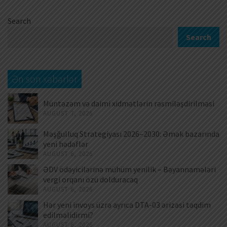
Search
Search
Ən son xəbərlər
Müntəzəm və daimi xidmətlərin rəsmiləşdirilməsi
AUGUST 7, 2026
Məşğulluq Strategiyası 2026–2030: Əmək bazarında
yeni hədəflər
AUGUST 6, 2026
ƏDV ödəyicilərinə mühüm yenilik – Bəyannamələri
vergi orqanı özü dolduracaq
AUGUST 6, 2026
Hər yeni invoys üzrə ayrıca DTA-03 ərizəsi təqdim
edilməlidirmi?
AUGUST 6, 2026