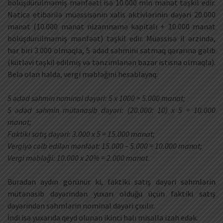
bölüşdürülməmiş mənfəəti isə 10.000 min manat təşkil edir.
Nəticə etibarilə müəssisənin xalis aktivlərinin dəyəri 20.000
manat (10.000 manat nizamnamə kapitalı + 10.000 manat
bölüşdürülməmiş mənfəət) təşkil edir. Müəssisə il ərzində,
hər biri 3.000 olmaqla, 5 ədəd səhmini satmaq qərarına gəlib
(kütləvi təşkil edilmiş və tənzimlənən bazar istisna olmaqla).
Belə olan halda, vergi məbləğini hesablayaq:
5 ədəd səhmin nominal dəyəri: 5 x 1000 = 5.000 manat;
5 ədəd səhmin mütənasib dəyəri: (20.000: 10) x 5 = 10.000
manat;
Faktiki satış dəyəri: 3.000 x 5 = 15.000 manat;
Vergiyə cəlb edilən mənfəət: 15.000 – 5.000 = 10.000 manat;
Vergi məbləği: 10.000 x 20% = 2.000 manat.
Buradan aydın görünür ki, faktiki satış dəyəri səhmlərin
mütənasib dəyərindən yuxarı olduğu üçün faktiki satış
dəyərindən səhmlərin nominal dəyəri çıxılır.
İndi isə yuxarıda qeyd olunan ikinci halı misalla izah edək.