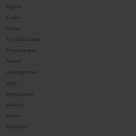
Sığorta
Tender
Təsisçi
Təsnifat Kodları
Torpaq vergisi
Turizm
Uncategorized
Vergi
Vergi güzəşti
Xəbərlər
Xərclər
Xidmətlər