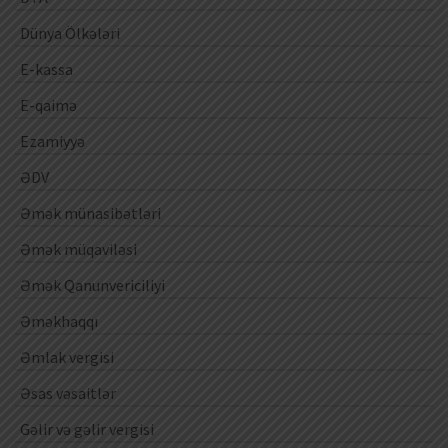
Dünya Ölkələri
E-kassa
E-qaimə
Ezamiyyə
ƏDV
Əmək münasibətləri
Əmək müqaviləsi
Əmək Qanunvericiliyi
Əməkhaqqı
Əmlak vergisi
Əsas vəsaitlər
Gəlir və gəlir vergisi