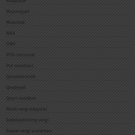
Məqalələr
Məzuniyyət
Müavinət
NKA
ÖMV
POS-terminal
Pul vəsaitləri
Qanunvericilik
Qeydiyyat
Qeyri-rezident
Riskli vergi ödəyicisi
Sadələşdirilmiş vergi
Səyyar vergi yoxlaması