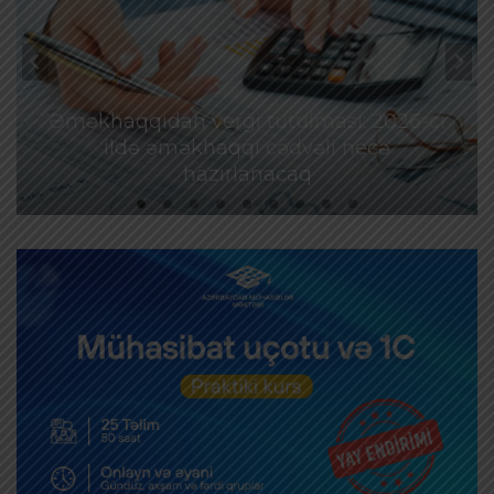
Əməkhaqqıdan vergi tutulması: 2026-cı
ildə əməkhaqqı cədvəli necə
hazırlanacaq