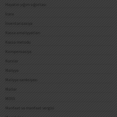
Həyatın yığım sığortası
İcarə
İnventarizasiya
Kassa əməliyyatları
Kassa metodu
Kompensasiya
Kurslar
Maliyyə
Maliyyə sanksiyası
Mallar
MDSS
Mənfəət və mənfəət vergisi