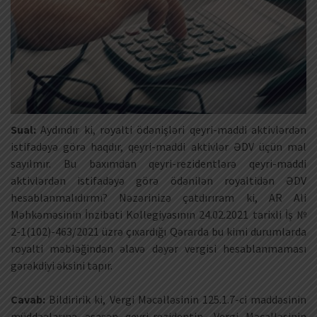
Sual:
Aydındır ki, royalti ödənişləri qeyri-maddi aktivlərdən
istifadəyə görə haqdır, qeyri-maddi aktivlər ƏDV üçün mal
sayılmır. Bu baxımdan qeyri-rezidentlərə qeyri-maddi
aktivlərdən istifadəyə görə ödənilən royaltidən ƏDV
hesablanmalıdırmı? Nəzərinizə çatdırıram ki, AR Ali
Məhkəməsinin İnzibati Kollegiyasının 24.02.2021 tarixli İş №
2-1(102)-463/2021 üzrə çıxardığı Qərarda bu kimi durumlarda
royalti məbləğindən əlavə dəyər vergisi hesablanmaması
gərəkdiyi əksini tapır.
Cavab:
Bildiririk ki, Vergi Məcəlləsinin 125.1.7-ci maddəsinin
müddəalarına əsasən qeyri-rezidentin, Vergi Məcəlləsinin