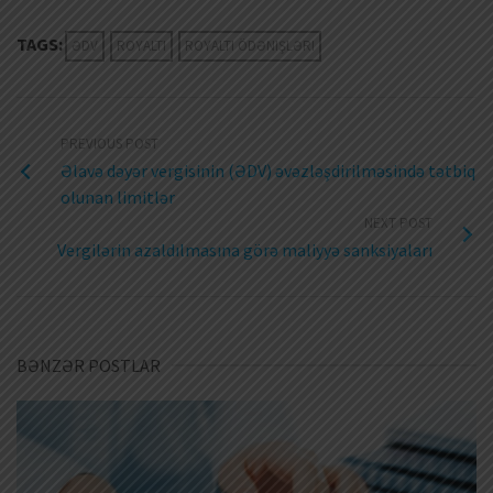
TAGS:
ƏDV
ROYALTI
ROYALTI ÖDƏNIŞLƏRI
PREVIOUS POST
Əlavə dəyər vergisinin (ƏDV) əvəzləşdirilməsində tətbiq
olunan limitlər
NEXT POST
Vergilərin azaldılmasına görə maliyyə sanksiyaları
BƏNZƏR POSTLAR