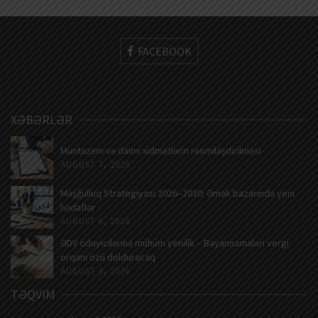
FACEBOOK
XƏBƏRLƏR
Müntəzəm və daimi xidmətlərin rəsmiləşdirilməsi
AUGUST 7, 2026
Məşğulluq Strategiyası 2026–2030: Əmək bazarında yeni
hədəflər
AUGUST 6, 2026
ƏDV ödəyicilərinə mühüm yenilik – Bəyannamələri vergi
orqanı özü dolduracaq
AUGUST 6, 2026
TƏQVIM