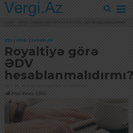
HOME
»
VERGI
»
XƏBƏRLƏR
»
ROYALTIYƏ GÖRƏ ƏDV HESABLANMALIDIRMI?
|
|
ƏDV
VERGI
XƏBƏRLƏR
Royaltiyə görə
ƏDV
hesablanmalıdırmı
JULY 28, 2021
BY
ACCOUNTING ACCOUNTING
Post Views:
3,055