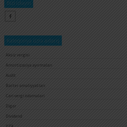
Bizi izləyin
Kateqoriya üzrə axtarış
Aksiz vergisi
Amortizasiya ayırmaları
Audit
Barter əməliyyatları
Cari vergi ödəmələri
Digər
Dividend
DTA