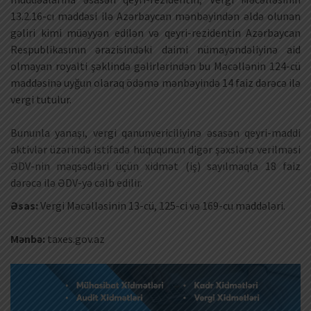
13.2.16-cı maddəsi ilə Azərbaycan mənbəyindən əldə olunan
gəliri kimi müəyyən edilən və qeyri-rezidentin Azərbaycan
Respublikasının ərazisindəki daimi nümayəndəliyinə aid
olmayan royalti şəklində gəlirlərindən bu Məcəllənin 124-cü
maddəsinə uyğun olaraq ödəmə mənbəyində 14 faiz dərəcə ilə
vergi tutulur.
Bununla yanaşı, vergi qanunvericiliyinə əsasən qeyri-maddi
aktivlər üzərində istifadə hüququnun digər şəxslərə verilməsi
ƏDV-nin məqsədləri üçün xidmət (iş) sayılmaqla 18 faiz
dərəcə ilə ƏDV-yə cəlb edilir.
Əsas:
Vergi Məcəlləsinin 13-cü, 125-ci və 169-cu maddələri.
Mənbə:
taxes.gov.az