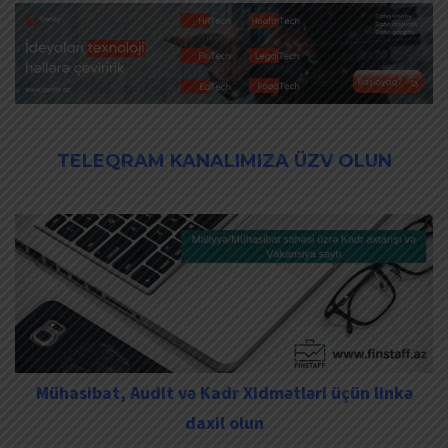
TELEQRAM KANALIMIZA ÜZV OLUN
Mühasibat, Audit və Kadr Xidmətləri üçün linkə
daxil olun