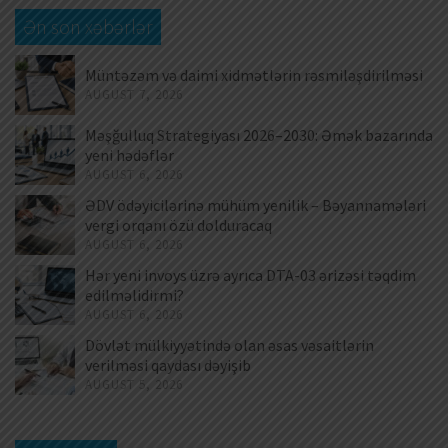
Ən son xəbərlər
Müntəzəm və daimi xidmətlərin rəsmiləşdirilməsi
AUGUST 7, 2026
Məşğulluq Strategiyası 2026–2030: Əmək bazarında
yeni hədəflər
AUGUST 6, 2026
ƏDV ödəyicilərinə mühüm yenilik – Bəyannamələri
vergi orqanı özü dolduracaq
AUGUST 6, 2026
Hər yeni invoys üzrə ayrıca DTA-03 ərizəsi təqdim
edilməlidirmi?
AUGUST 6, 2026
Dövlət mülkiyyətində olan əsas vəsaitlərin
verilməsi qaydası dəyişib
AUGUST 5, 2026