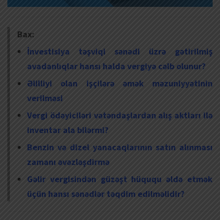
Bax:
İnvestisiya təşviqi sənədi üzrə gətirilmiş
avadanlıqlar hansı halda vergiyə cəlb olunur?
Əlilliyi olan işçilərə əmək məzuniyyətinin
verilməsi
Vergi ödəyiciləri vətəndaşlardan alış aktları ilə
inventar ala bilərmi?
Benzin və dizel yanacaqlarının satın alınması
zamanı əvəzləşdirmə
Gəlir vergisindən güzəşt hüququ əldə etmək
üçün hansı sənədlər təqdim edilməlidir?