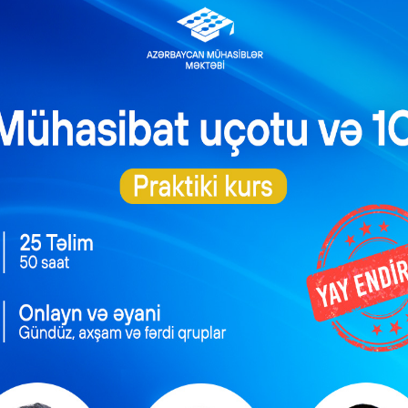
ntəzəm və daimi
Məşğulluq Strategiyası
xidmətlərin
2026–2030: Əmək
əsmiləşdirilməsi
bazarında yeni hədəflər