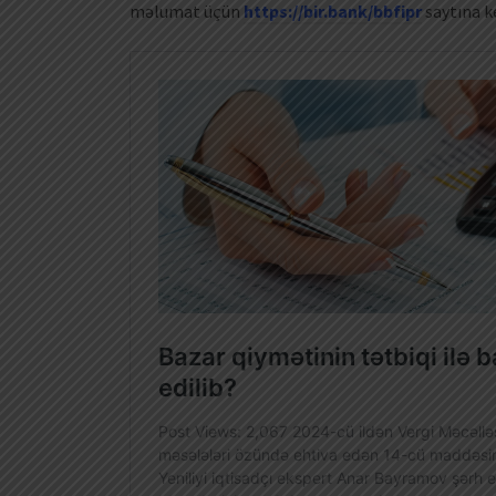
məlumat üçün
https://bir.bank/bbfipr
saytına k