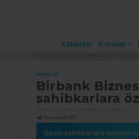
Xəbərlər
Kurslar
HOME
»
VERGI
»
XƏBƏRLƏR
»
BIRBANK BIZNES-DƏN QADIN 
XƏBƏRLƏR
Birbank Biznes
sahibkarlara öz
MARCH 5, 2024
BY
ACCOUNTING ACCOUNTING
Post Views:
697