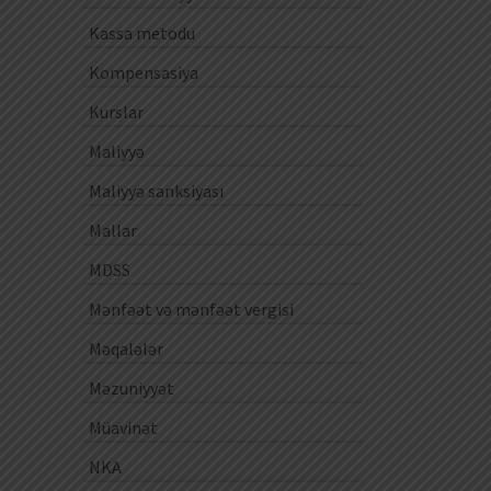
Kassa metodu
Kompensasiya
Kurslar
Maliyyə
Maliyyə sanksiyası
Mallar
MDSS
Mənfəət və mənfəət vergisi
Məqalələr
Məzuniyyət
Müavinət
NKA