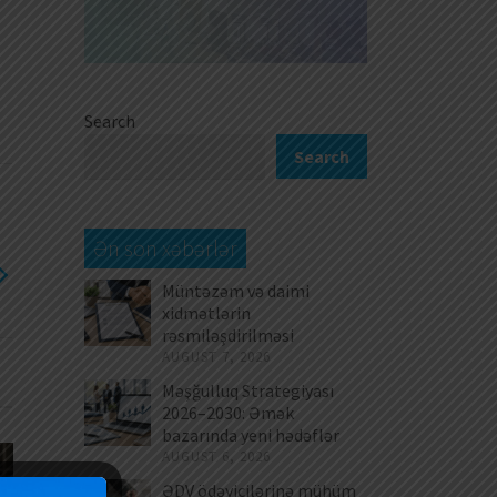
Search
Search
Ən son xəbərlər
Müntəzəm və daimi
xidmətlərin
rəsmiləşdirilməsi
AUGUST 7, 2026
Məşğulluq Strategiyası
2026–2030: Əmək
bazarında yeni hədəflər
AUGUST 6, 2026
ƏDV ödəyicilərinə mühüm