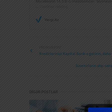
PREVIOUS POST
Kreditlərinizi Kapital Bank-a gətirin, daha 
Suvenirlərin alqı-satq
DİGƏR POSTLAR