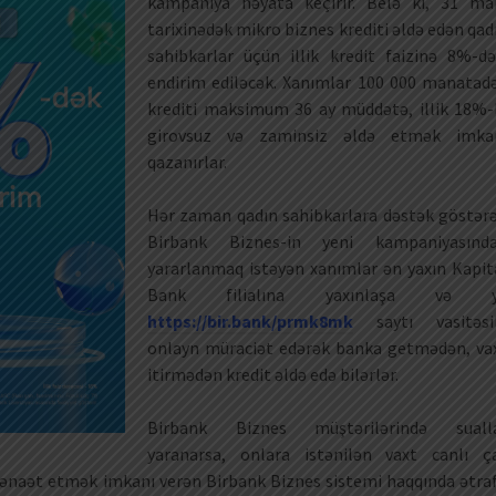
kampaniya həyata keçirir. Belə ki, 31 ma
tarixinədək mikro biznes krediti əldə edən qad
sahibkarlar üçün illik kredit faizinə 8%-d
endirim ediləcək. Xanımlar 100 000 manatad
krediti maksimum 36 ay müddətə, illik 18%-
girovsuz və zaminsiz əldə etmək imka
qazanırlar.
Hər zaman qadın sahibkarlara dəstək göstər
Birbank Biznes-in yeni kampaniyasınd
yararlanmaq istəyən xanımlar ən yaxın Kapit
Bank filialına yaxınlaşa və 
https://bir.bank/prmk8mk
saytı vasitəsi
onlayn müraciət edərək banka getmədən, va
itirmədən kredit əldə edə bilərlər.
Birbank Biznes müştərilərində suall
yaranarsa, onlara istənilən vaxt canlı ç
a qənaət etmək imkanı verən Birbank Biznes sistemi haqqında ətraf