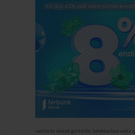
vasitəsilə dəstək göstərilir. Sahibkarlara vaxt