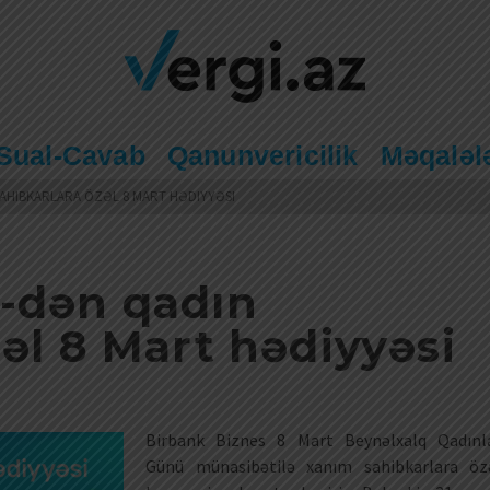
Sual-Cavab
Qanunvericilik
Məqaləl
SAHIBKARLARA ÖZƏL 8 MART HƏDIYYƏSI
-dən qadın
əl 8 Mart hədiyyəsi
Birbank Biznes 8 Mart Beynəlxalq Qadınl
Günü münasibətilə xanım sahibkarlara öz