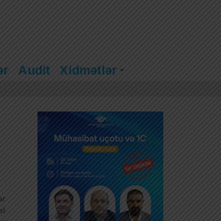
ər
Audit
Xidmətlər
ar
əl