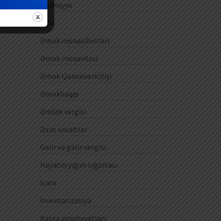
Ezamiyyə
ƏDV
Əmək münasibətləri
Əmək müqaviləsi
Əmək Qanunvericiliyi
Əməkhaqqı
Əmlak vergisi
Əsas vəsaitlər
Gəlir və gəlir vergisi
Həyatın yığım sığortası
İcarə
İnventarizasiya
Kassa əməliyyatları