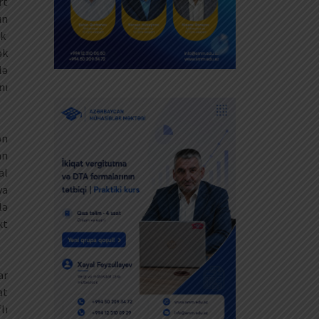
rt
ın
ək
ək
lə
nı
ən
an
al
ya
lə
xt
ar
at
lı