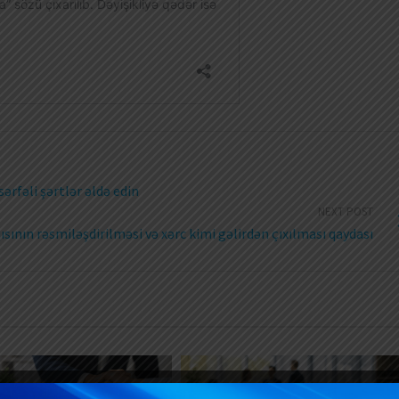
sərfəli şərtlər əldə edin
NEXT POST
ısının rəsmiləşdirilməsi və xərc kimi gəlirdən çıxılması qaydası