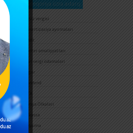
Kateqoriya üzrə axtarış
Aksiz vergisi
Amortizasiya ayırmaları
Audit
Barter əməliyyatları
Cari vergi ödəmələri
Digər
Dividend
DTA
Dünya Ölkələri
E-kassa
E-qaimə