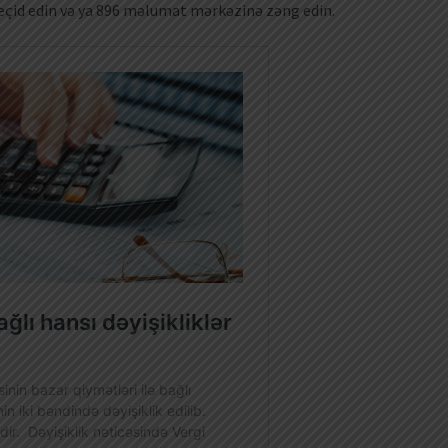
eçid edin və ya 896 məlumat mərkəzinə zəng edin.