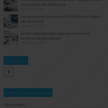
vergi orqanı özü dolduracaq
AUGUST 6, 2026
Hər yeni invoys üzrə ayrıca DTA-03 ərizəsi təqdim
edilməlidirmi?
AUGUST 6, 2026
Dövlət mülkiyyətində olan əsas vəsaitlərin
verilməsi qaydası dəyişib
AUGUST 5, 2026
Bizi izləyin
Kateqoriya üzrə axtarış
Aksiz vergisi