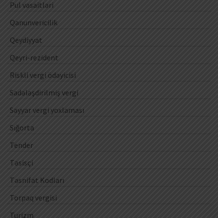
Pul vəsaitləri
Qanunvericilik
Qeydiyyat
Qeyri-rezident
Riskli vergi ödəyicisi
Sadələşdirilmiş vergi
Səyyar vergi yoxlaması
Sığorta
Tender
Təsisçi
Təsnifat Kodları
Torpaq vergisi
Turizm