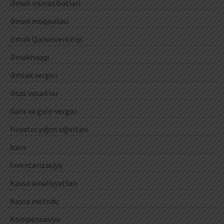
Əmək münasibətləri
Əmək müqaviləsi
Əmək Qanunvericiliyi
Əməkhaqqı
Əmlak vergisi
Əsas vəsaitlər
Gəlir və gəlir vergisi
Həyatın yığım sığortası
İcarə
İnventarizasiya
Kassa əməliyyatları
Kassa metodu
Kompensasiya