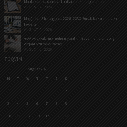
Müntəzəm və daimi xidmətlərin rəsmiləşdirilməsi
AUGUST 7, 2026
Məşğulluq Strategiyası 2026–2030: Əmək bazarında yeni
hədəflər
AUGUST 6, 2026
ƏDV ödəyicilərinə mühüm yenilik – Bəyannamələri vergi
orqanı özü dolduracaq
AUGUST 6, 2026
TƏQVIM
August 2026
M
T
W
T
F
S
S
1
2
3
4
5
6
7
8
9
10
11
12
13
14
15
16