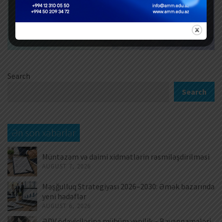
Search
Search
Ən son xəbərlər
Müntəzəm və daimi xidmətlərin rəsmiləşdirilməsi
AUGUST 7, 2026
Məşğulluq Strategiyası 2026–2030: Əmək bazarında
yeni hədəflər
AUGUST 6, 2026
ƏDV ödəyicilərinə mühüm yenilik – Bəyannamələri