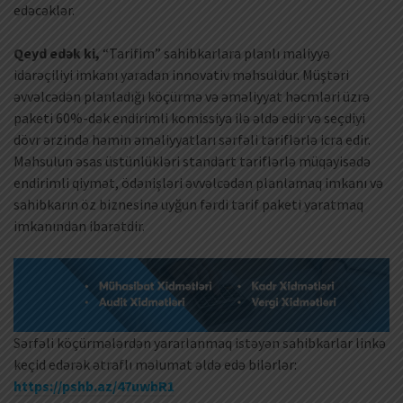
edəcəklər.
Qeyd edək ki,
“Tarifim” sahibkarlara planlı maliyyə
idarəçiliyi imkanı yaradan innovativ məhsuldur. Müştəri
əvvəlcədən planladığı köçürmə və əməliyyat həcmləri üzrə
paketi 60%-dək endirimli komissiya ilə əldə edir və seçdiyi
dövr ərzində həmin əməliyyatları sərfəli tariflərlə icra edir.
Məhsulun əsas üstünlükləri standart tariflərlə müqayisədə
endirimli qiymət, ödənişləri əvvəlcədən planlamaq imkanı və
sahibkarın öz biznesinə uyğun fərdi tarif paketi yaratmaq
imkanından ibarətdir.
Sərfəli köçürmələrdən yararlanmaq istəyən sahibkarlar linkə
keçid edərək ətraflı məlumat əldə edə bilərlər:
https://pshb.az/47uwbR1