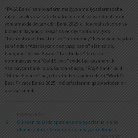
“PAŞA Bank” sahibkarların maliyyə əməliyyatlarını daha
rahat, çevik və sərfəli etmək üçün məhsul və xidmətlərini
yeniləməkdə davam edir. Bank 2025-ci ildə real sektorun və
biznesin dayanıqlı inkişafına verdiyi töhfələrə görə
“International Investor” və “Euromoney” beynəlxalq nəşrləri
tərəfindən “Azərbaycanın ən yaxşı bankı” elan edilib,
həmçinin “Stevie Awards” tərəfindən “İlin şirkəti”
nominasiyasında “Gold Stevie” mükafatı qazanan ilk
Azərbaycan bankı olub. Bundan başqa, “PAŞA Bank” bu il
“Global Finance” nəşri tərəfindən təqdim edilən “World’s
Best Private Banks 2025” mükafatlarının qaliblərindən biri
olaraq tanınıb.
PREVIOUS POST
Ölkədən kənarda aparılan əməliyyatlar üzrə əldə
olunan gəlirlərdən vergilərin müəyyən edilməsi
NEXT POST