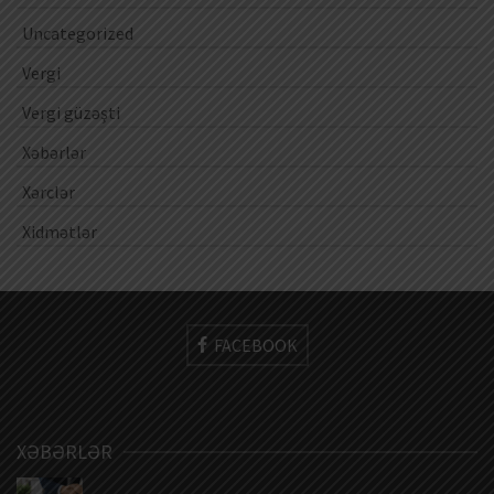
Uncategorized
Vergi
Vergi güzəşti
Xəbərlər
Xərclər
Xidmətlər
FACEBOOK
XƏBƏRLƏR