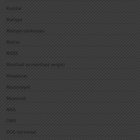
Kurslar
Maliyyə
Maliyyə sanksiyası
Mallar
MDSS
Mənfəət və mənfəət vergisi
Məqalələr
Məzuniyyət
Müavinət
NKA
ÖMV
POS-terminal