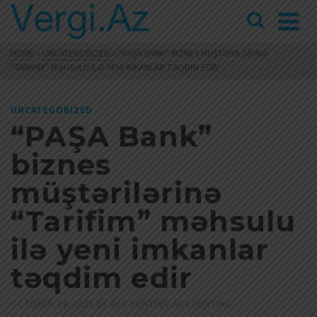
HOME
»
UNCATEGORIZED
»
“PAŞA BANK” BIZNES MÜŞTƏRILƏRINƏ
“TARIFIM” MƏHSULU ILƏ YENI IMKANLAR TƏQDIM EDIR
UNCATEGORIZED
“PAŞA Bank”
biznes
müştərilərinə
“Tarifim” məhsulu
ilə yeni imkanlar
təqdim edir
OCTOBER 23, 2025
BY
ACCOUNTING ACCOUNTING