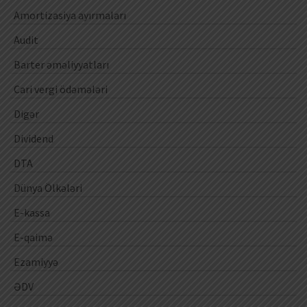
Amortizasiya ayırmaları
Audit
Barter əməliyyatları
Cari vergi ödəmələri
Digər
Dividend
DTA
Dünya Ölkələri
E-kassa
E-qaimə
Ezamiyyə
ƏDV