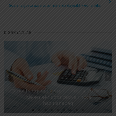
Sosial sığorta üzrə tutulmalarda dəyişiklik edilə bilər
DIGƏR YAZILAR
Əməkhaqqıdan vergi tutulması: 2026-cı
ildə əməkhaqqı cədvəli necə
hazırlanacaq