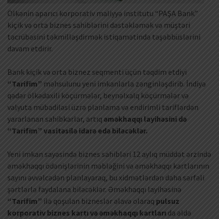
Ölkənin aparıcı korporativ maliyyə institutu “PAŞA Bank”
kiçik və orta biznes sahiblərini dəstəkləmək və müştəri
təcrübəsini təkmilləşdirmək istiqamətində təşəbbüslərini
davam etdirir.
Bank kiçik və orta biznez seqmenti üçün təqdim etdiyi
“Tarifim”
məhsulunu yeni imkanlarla zənginləşdirib. İndiyə
qədər ölkədaxili köçürmələr, beynəlxalq köçürmələr və
valyuta mübadiləsi üzrə planlama və endirimli tariflərdən
yararlanan sahibkarlar, artıq
ə
məkhaqqı layihəsini də
“Tarifim” vasitəsilə idarə edə biləcəklər
.
Yeni imkan sayəsində biznes sahibləri 12 aylıq müddət ərzində
əməkhaqqı ödənişlərinin məbləğini və əməkhaqqı kartlarının
sayını əvvəlcədən planlayaraq, bu xidmətlərdən daha sərfəli
şərtlərlə faydalana biləcəklər. Əməkhaqqı layihəsinə
“Tarifim”
ilə qoşulan bizneslər əlavə olaraq
pulsuz
korporativ biznes kartı və əməkhaqqı kartları
da əldə