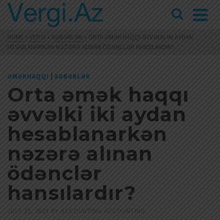
HOME
»
VERGI
»
XƏBƏRLƏR
»
ORTA ƏMƏK HAQQI ƏVVƏLKI IKI AYDAN
HESABLANARKƏN NƏZƏRƏ ALINAN ÖDƏNCLƏR HANSILARDIR?
|
ƏMƏKHAQQI
XƏBƏRLƏR
Orta əmək haqqı
əvvəlki iki aydan
hesablanarkən
nəzərə alınan
ödənclər
hansılardır?
JULY 29, 2021
BY
ACCOUNTING ACCOUNTING