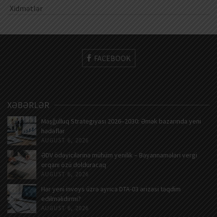
Xidmətlər
FACEBOOK
XƏBƏRLƏR
Məşğulluq Strategiyası 2026–2030: Əmək bazarında yeni
hədəflər
AUGUST 6, 2026
ƏDV ödəyicilərinə mühüm yenilik – Bəyannamələri vergi
orqanı özü dolduracaq
AUGUST 6, 2026
Hər yeni invoys üzrə ayrıca DTA-03 ərizəsi təqdim
edilməlidirmi?
AUGUST 6, 2026