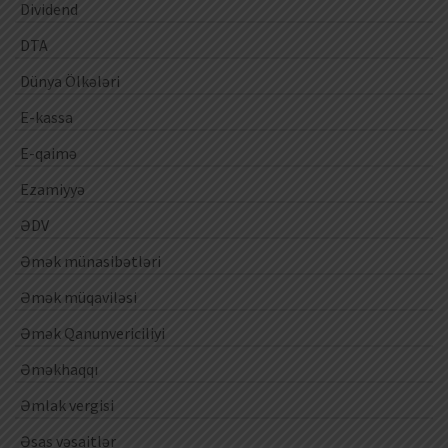
Dividend
DTA
Dünya Ölkələri
E-kassa
E-qaimə
Ezamiyyə
ƏDV
Əmək münasibətləri
Əmək müqaviləsi
Əmək Qanunvericiliyi
Əməkhaqqı
Əmlak vergisi
Əsas vəsaitlər