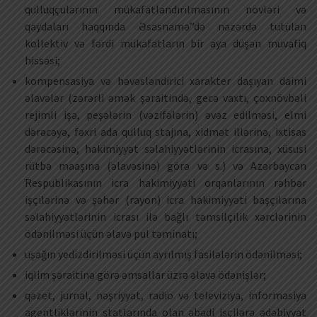
qulluqçularının mükafatlandırılmasının növləri və
qaydaları haqqında Əsasnamə”də nəzərdə tutulan
kollektiv və fərdi mükafatların bir aya düşən müvafiq
hissəsi;
kompensasiya və həvəsləndirici xarakter daşıyan daimi
əlavələr (zərərli əmək şəraitində, gecə vaxtı, çoxnövbəli
rejimli işə, peşələrin (vəzifələrin) əvəz edilməsi, elmi
dərəcəyə, fəxri ada qulluq stajına, xidmət illərinə, ixtisas
dərəcəsinə, hakimiyyət səlahiyyətlərinin icrasına, xüsusi
rütbə maaşına (əlavəsinə) görə və s.) və Azərbaycan
Respublikasının icra hakimiyyəti orqanlarının rəhbər
işçilərinə və şəhər (rayon) icra hakimiyyəti başçılarına
səlahiyyətlərinin icrası ilə bağlı təmsilçilik xərclərinin
ödənilməsi üçün əlavə pul təminatı;
uşağın yedizdirilməsi üçün ayrılmış fasilələrin ödənilməsi;
iqlim şəraitinə görə əmsallar üzrə əlavə ödənişlər;
qəzet, jurnal, nəşriyyat, radio və televiziya, informasiya
agentliklərinin ştatlarında olan əbədi işçilərə ədəbiyyat