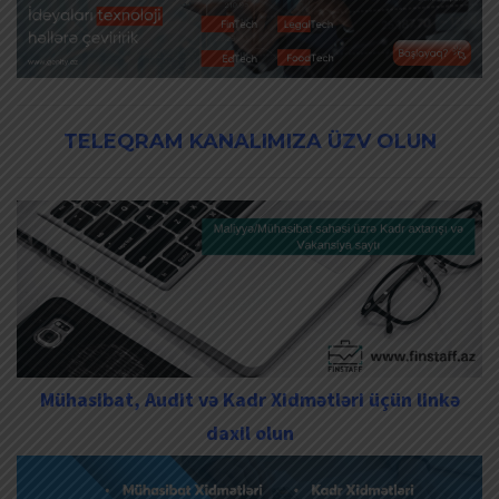
TELEQRAM KANALIMIZA ÜZV OLUN
Mühasibat, Audit və Kadr Xidmətləri üçün linkə
daxil olun