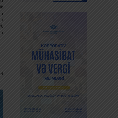
bu
ik
ın
lə
i,
im
ri