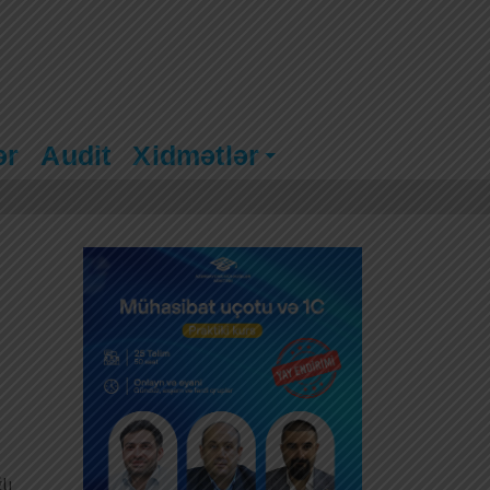
ər
Audit
Xidmətlər
lı