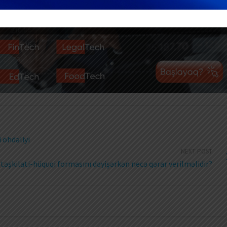
 öhdəliyi
NEXT POST
əşkilati-hüquqi formasını dəyişərkən necə qərar verilməlidir?