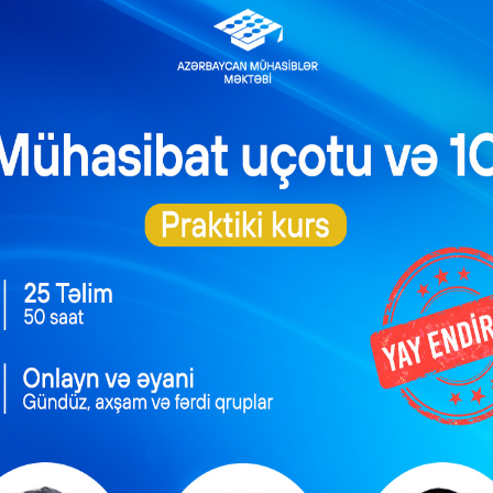
ə);
rəsi;
lamətlərdə təsvir olunan simvollar.
tışını həyata keçirən ƏDV ödəyicisi elektron informasiya sistemi
paratı vasitəsilə nağd hesablaşmalar aparır. Amma nəzarət-kas
edilməyib. Vergi orqanı vergi nəzarəti tədbirləri zamanı pozuntu
ili ərzində belə hallara birinci dəfə yol verildiyi halda 1.000 man
isiya qoyuluşu zamanı vergi öhdəliyi
 həyata keçirən vergi ödəyicisinin kassa çekində malın adı qe
zrə pozuntu təqvim ili ərzində ikinci dəfə baş verdiyi üçün, ver
ə sanksiyası tətbiq ediləcək.
anı məlum olur ki, ictimai iaşə fəaliyyəti ilə məşğul olan ver