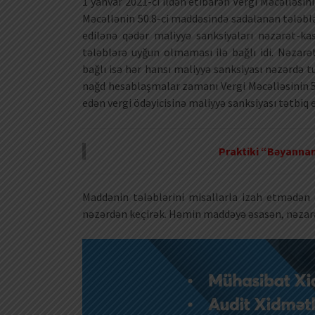
1 yanvar 2021-ci ildən etibarən Vergi Məcəlləsin
Məcəllənin 50.8-ci maddəsində sadalanan tələblə
edilənə qədər maliyyə sanksiyaları nəzarət-ka
tələblərə uyğun olmaması ilə bağlı idi. Nəzar
bağlı isə hər hansı maliyyə sanksiyası nəzərdə tu
nağd hesablaşmalar zamanı Vergi Məcəlləsinin 
edən vergi ödəyicisinə maliyyə sanksiyası tətbiq 
Praktiki “Bəyanna
Maddənin tələblərini misallarla izah etmədən ö
nəzərdən keçirək. Həmin maddəyə əsasən, nəzarə