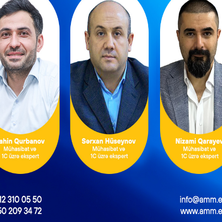
ini təqdim etməyib, bundan əlavə, nəzarət-kassa aparatı çekin
yd edilməyib. Hər iki hal Vergi Məcəlləsinin 58.7-ci maddəsi i
i ödəyicisinin bir təqvim ili ərzində yol verdiyi pozuntunun sayı
əcək.
rgi orqanı tərəfindən nəzarət-kassa aparatınının çekində Ver
əlumatların əks olunmasının yoxlanması ilə bağlı vergi nəzarə
dən həmin əsaslarla tətbiq edilən maliyyə sanksiyaları ilə bağlı ver
ə şikayətləri olurdu. Vergi ödəyiciləri hesab edirdilər ki, Ver
n məlumatların nəzarət-kassa çekində qeyd olunmaması həm
 kimi qiymətləndirilməməlidir. Bu səbəbdən də Vergi Məcəlləsin
 sayılıb.
 alınmış vergi ödəyicisinin hansı öhdəlikləri yaranır?