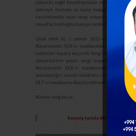
ödəyicisi nağd hesablaşmalar zamanı kassa çek
ödənişin forması və üsulu haqqında məlumat qe
tənzimləndiyi üçün vergi orqanı tərəfindən verg
müvafiq məbləğdə maliyyə sanksiyası tətbiq edil
Qeyd edək ki, 1 yanvar 2022-ci ilədək də ve
Məcəlləsinin 50.8-ci maddəsində göstərilən m
tədbirləri həyata keçirirdi. Vergi orqanı tərəfin
ödəyicilərinin yuxarı vergi orqanı və məhkəməy
Məcəlləsinin 50.8-ci maddəsində göstərilə
avandanlığın texniki tələblərə cavab verməməsi
58.7-ci maddəsinə düzəliş edilməsi məqsədəuyğun
Mənbə: vergiler.az
Keçmiş tarixlə ƏDV qeydiyyatına