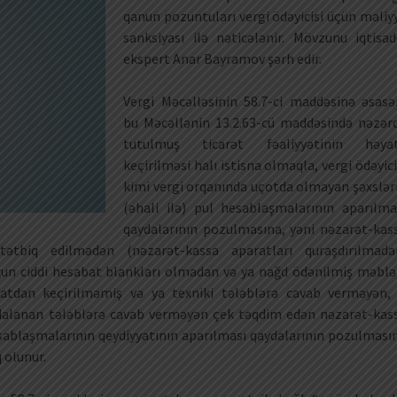
qanun pozuntuları vergi ödəyicisi üçün maliy
sanksiyası ilə nəticələnir. Mövzunu iqtisad
ekspert Anar Bayramov şərh edir.
Vergi Məcəlləsinin 58.7-ci maddəsinə əsasə
bu Məcəllənin 13.2.63-cü maddəsində nəzər
tutulmuş ticarət fəaliyyətinin həya
keçirilməsi halı istisna olmaqla, vergi ödəyici
kimi vergi orqanında uçotda olmayan şəxslər
(əhali ilə) pul hesablaşmalarının aparılma
qaydalarının pozulmasına, yəni nəzarət-kas
tətbiq edilmədən (nəzarət-kassa aparatları quraşdırılmada
ğun ciddi hesabat blankları olmadan və ya nağd ödənilmiş məblə
yatdan keçirilməmiş və ya texniki tələblərə cavab verməyən,
dalanan tələblərə cavab verməyən çek təqdim edən nəzarət-kas
esablaşmalarının qeydiyyatının aparılması qaydalarının pozulması
 olunur.