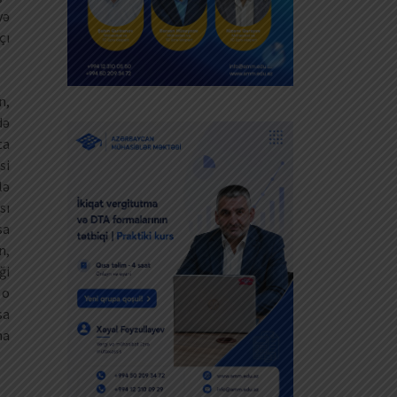
yə
çı
n,
də
ta
si
lə
sı
sa
n,
ği
 o
sa
na