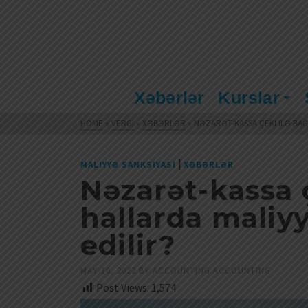
Xəbərlər
Kurslar
HOME
»
VERGI
»
XƏBƏRLƏR
»
NƏZARƏT-KASSA ÇEKI ILƏ BAĞL
|
MALIYYƏ SANKSIYASI
XƏBƏRLƏR
Nəzarət-kassa ç
hallarda maliyy
edilir?
MAY 10, 2022
BY
ACCOUNTING ACCOUNTING
Post Views:
1,574