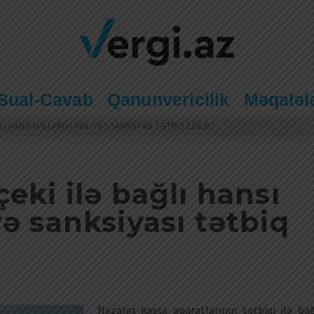
Sual-Cavab
Qanunvericilik
Məqaləl
I HANSI HALLARDA MALIYYƏ SANKSIYASI TƏTBIQ EDILIR?
eki ilə bağlı hansı
ə sanksiyası tətbiq
Nəzarət-kassa aparatlarının tətbiqi ilə bağ