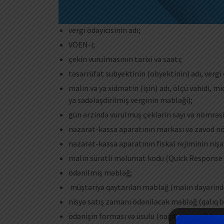
vergi ödəyicisinin adı;
VÖEN-i;
çekin vurulmasının tarixi və saatı;
təsərrüfat subyektinin (obyektinin) adı, vergi
malın və ya xidmətin (işin) adı, ölçü vahidi, 
ya sadələşdirilmiş verginin məbləği);
gün ərzində vurulmuş çeklərin sayı və nömrəsi
nəzarət-kassa aparatının markası və zavod n
nəzarət-kassa aparatının fiskal rejiminin nişa
malın sürətli məlumat kodu (Quick Response 
ödənilmiş məbləğ;
müştəriyə qaytarılan məbləğ (malın dəyərində
nisyə satış zamanı ödəniləcək məbləğ (qalıq b
ödənişin forması və üsulu (nağd və ya nağdsız,