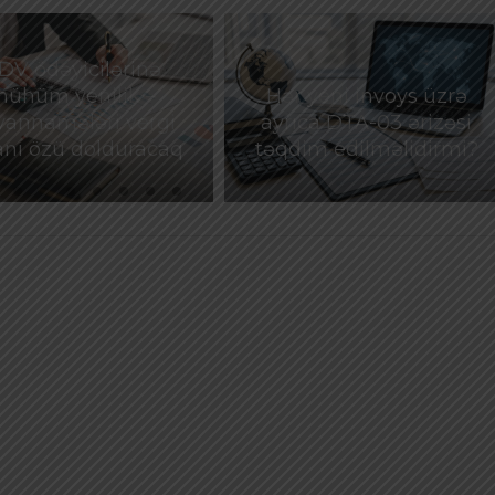
DV ödəyicilərinə
ühüm yenilik –
Hər yeni invoys üzrə
yannamələri vergi
ayrıca DTA-03 ərizəsi
anı özü dolduracaq
təqdim edilməlidirmi?