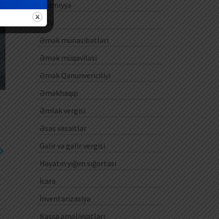
Ezamiyyə
ƏDV
Əmək münasibətləri
Əmək müqaviləsi
Əmək Qanunvericiliyi
Əməkhaqqı
Əmlak vergisi
Əsas vəsaitlər
Gəlir və gəlir vergisi
Həyatın yığım sığortası
İcarə
İnventarizasiya
Kassa əməliyyatları