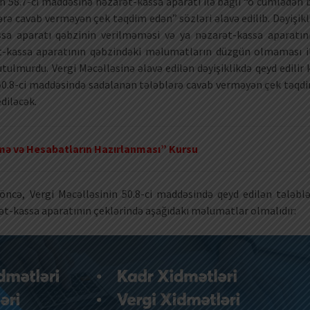
in 58.7-ci maddəsinə nəzarət-kassa aparatı ilə bağlı “o cümlədən 
rə cavab verməyən çek təqdim edən” sözləri əlavə edilib. Dəyişikl
ssa aparatı qəbzinin verilməməsi və ya nəzarət-kassa aparatın
ət-kassa aparatının qəbzindəki məlumatların düzgün olmaması i
tulmurdu. Vergi Məcəlləsinə əlavə edilən dəyişiklikdə qeyd edilir k
50.8-ci maddəsində sadalanan tələblərə cavab verməyən çek təqd
ediləcək.
mə və Hesabatların Hazırlanması” Kursu
ncə, Vergi Məcəlləsinin 50.8-ci maddəsində qeyd edilən tələblə
t-kassa aparatının çeklərində aşağıdakı məlumatlar olmalıdır: