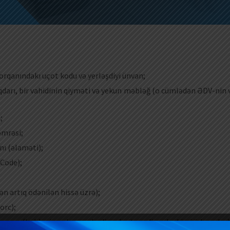
 orqanındakı uçot kodu və yerləşdiyi ünvan;
miqdarı, bir vahidinin qiyməti və yekun məbləğ (o cümlədən ƏDV-nin 
;
ömrəsi;
nı (əlaməti);
Code);
n artıq ödənilən hissə üzrə);
orc);
 avans (beh), nisyə, bonus, hədiyyə kartı və digər bu kimi ödəmələr)