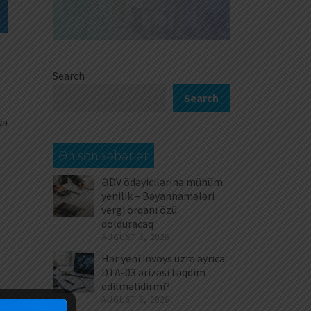
Search
Search
və
Ən son xəbərlər
ƏDV ödəyicilərinə mühüm
yenilik – Bəyannamələri
vergi orqanı özü
dolduracaq
AUGUST 6, 2026
Hər yeni invoys üzrə ayrıca
DTA-03 ərizəsi təqdim
edilməlidirmi?
;
AUGUST 6, 2026