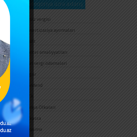
də
Kateqoriya üzrə axtarış
lə
na
Aksiz vergisi
Amortizasiya ayırmaları
gi
Audit
ti
Barter əməliyyatları
gi
gi
Cari vergi ödəmələri
in
Digər
in
Dividend
DTA
Dünya Ölkələri
E-kassa
E-qaimə