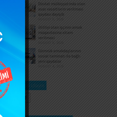
Dövlət mülkiyyətində olan
əsas vəsaitlərin verilməsi
qaydası dəyişib
AUGUST 5, 2026
Əlilliyi olan işçinin əmək
nə
müqaviləsinə xitam
sa
verilməsi
nu
AUGUST 5, 2026
at
Gömrük əməkdaşlarının
sosial təminatı ilə bağlı
yeni qaydalar
AUGUST 4, 2026
Bizi izləyin
yd
gi
gi