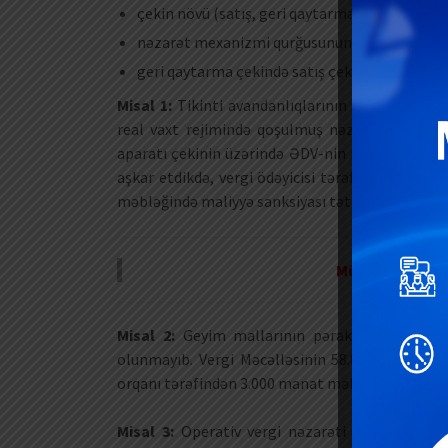
çekin növü (satış, geri qaytarma və ya ləğvetm
nəzarət mexanizmi qurğusunun qeydiyyat nöm
geri qaytarma çekində satış çeki üzrə fiskal ə
Misal 1:
Tikinti avandanlıqlarının pərakəndə sa
real vaxt rejimində qoşulmuş nəzarət-kassa a
aparatı çekinin üzərində ƏDV-nin məbləği qeyd 
aşkar etdikdə, vergi ödəyicisi tərəfindən təqvim 
məbləğində maliyyə sanksiyası tətbiq ediləcək.
Müştərək invest
Misal 2:
Geyim mallarının pərakəndə satışını
olunmayıb. Vergi Məcəlləsinin 58.8-ci maddəsi ü
orqanı tərəfindən 3.000 manat məbləğində maliyy
Misal 3:
Operativ vergi nəzarəti tədbirləri zam