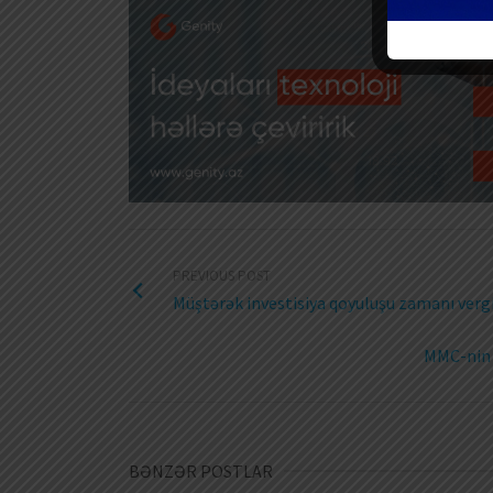
PREVIOUS POST
Müştərək investisiya qoyuluşu zamanı vergi
MMC-nin t
BƏNZƏR POSTLAR