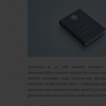
aparatları və ya ciddi hesabat blankları 
qanunvericiliklə müəyyən edilmiş formalara uy
mədaxil etmədən), vergi orqanlarında qeydiy
cümlədən bu Məcəllənin 50.8-ci maddəsində sa
aparatlarından istifadə etməklə əhali ilə pul h
görə vergi ödəyicisinə maliyyə sanksiyaları tətbiq