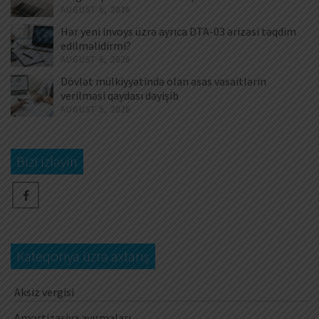
AUGUST 6, 2026
Hər yeni invoys üzrə ayrıca DTA-03 ərizəsi təqdim
edilməlidirmi?
AUGUST 6, 2026
Dövlət mülkiyyətində olan əsas vəsaitlərin
verilməsi qaydası dəyişib
AUGUST 5, 2026
Bizi izləyin
Kateqoriya üzrə axtarış
Aksiz vergisi
Amortizasiya ayırmaları