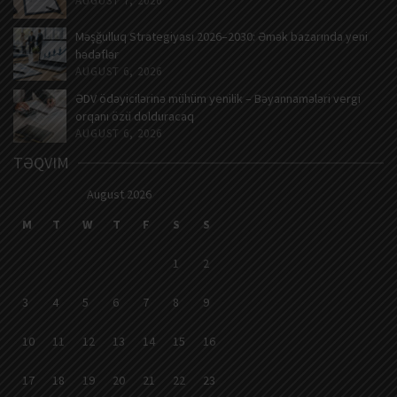
AUGUST 7, 2026
Məşğulluq Strategiyası 2026–2030: Əmək bazarında yeni
hədəflər
AUGUST 6, 2026
ƏDV ödəyicilərinə mühüm yenilik – Bəyannamələri vergi
orqanı özü dolduracaq
AUGUST 6, 2026
TƏQVIM
August 2026
M
T
W
T
F
S
S
1
2
3
4
5
6
7
8
9
10
11
12
13
14
15
16
17
18
19
20
21
22
23