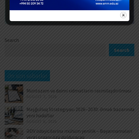
Search
Search
Ən son xəbərlər
Müntəzəm və daimi xidmətlərin rəsmiləşdirilməsi
AUGUST 7, 2026
Məşğulluq Strategiyası 2026–2030: Əmək bazarında
yeni hədəflər
AUGUST 6, 2026
ƏDV ödəyicilərinə mühüm yenilik – Bəyannamələri
vergi orqanı özü dolduracaq