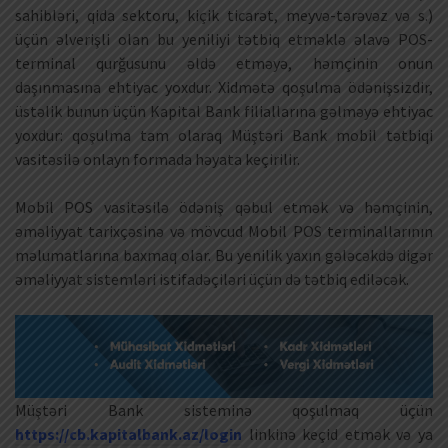
sahibləri, qida sektoru, kiçik ticarət, meyvə-tərəvəz və s.)
üçün əlverişli olan bu yeniliyi tətbiq etməklə əlavə POS-
terminal qurğusunu əldə etməyə, həmçinin onun
daşınmasına ehtiyac yoxdur. Xidmətə qoşulma ödənişsizdir,
üstəlik bunun üçün Kapital Bank filiallarına gəlməyə ehtiyac
yoxdur: qoşulma tam olaraq Müştəri Bank mobil tətbiqi
vasitəsilə onlayn formada həyata keçirilir.
Mobil POS vasitəsilə ödəniş qəbul etmək və həmçinin,
əməliyyat tarixçəsinə və mövcud Mobil POS terminallarının
məlumatlarına baxmaq olar. Bu yenilik yaxın gələcəkdə digər
əməliyyat sistemləri istifadəçiləri üçün də tətbiq ediləcək.
Müştəri Bank sisteminə qoşulmaq üçün
https://cb.kapitalbank.az/login
linkinə keçid etmək və ya