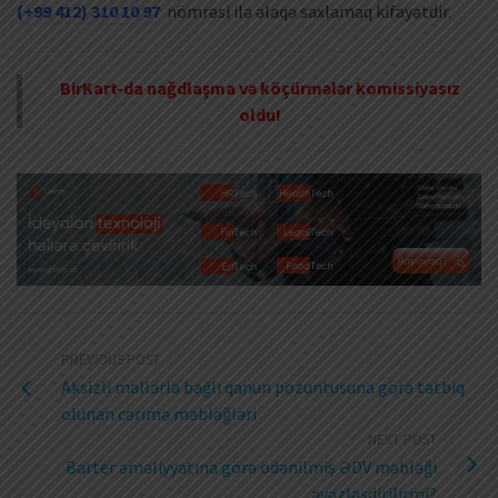
(+99 412) 310 10 97
nömrəsi ilə əlaqə saxlamaq kifayətdir.
BirKart-da nağdlaşma və köçürmələr komissiyasız
oldu!
PREVIOUS POST
Aksizli mallarla bağlı qanun pozuntusuna görə tətbiq
olunan cərimə məbləğləri
NEXT POST
Barter əməliyyatına görə ödənilmiş ƏDV məbləği
əvəzləşdirilirmi?