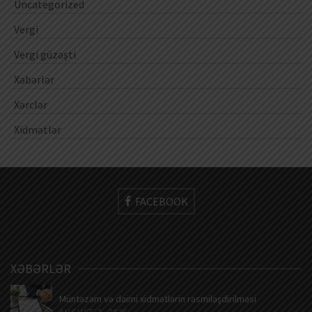
Uncategorized
Vergi
Vergi güzəşti
Xəbərlər
Xərclər
Xidmətlər
FACEBOOK
XƏBƏRLƏR
Müntəzəm və daimi xidmətlərin rəsmiləşdirilməsi