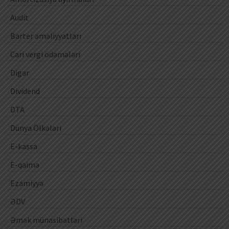
Audit
Barter əməliyyatları
Cari vergi ödəmələri
Digər
Dividend
DTA
Dünya Ölkələri
E-kassa
E-qaimə
Ezamiyyə
ƏDV
Əmək münasibətləri