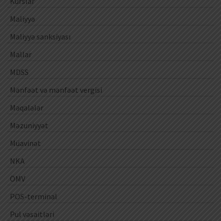
Kurslar
Maliyyə
Maliyyə sanksiyası
Mallar
MDSS
Mənfəət və mənfəət vergisi
Məqalələr
Məzuniyyət
Müavinət
NKA
ÖMV
POS-terminal
Pul vəsaitləri