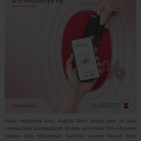
Xəbər verdiyimiz kimi, Kapital Bank hüquqi şəxs və fərdi
sahibkarlara Azərbaycanda ilk dəfə yeni Mobil POS xidmətini
təqdim edib. İqtisadiyyat Nazirliyi yanında Dövlət Vergi