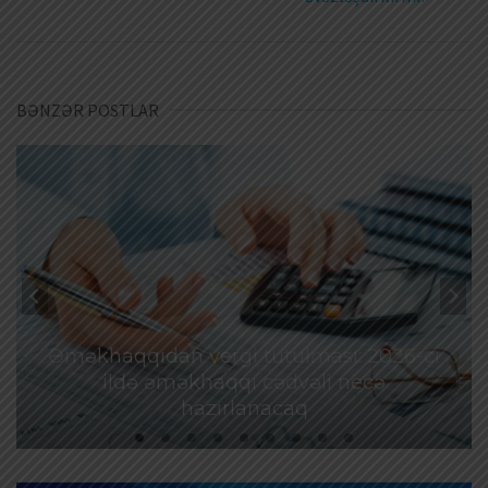
BƏNZƏR POSTLAR
Əməkhaqqıdan vergi tutulması: 2026-cı
ildə əməkhaqqı cədvəli necə
hazırlanacaq