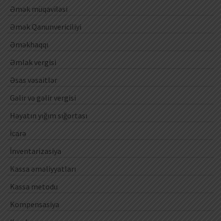
Əmək müqaviləsi
Əmək Qanunvericiliyi
Əməkhaqqı
Əmlak vergisi
Əsas vəsaitlər
Gəlir və gəlir vergisi
Həyatın yığım sığortası
İcarə
İnventarizasiya
Kassa əməliyyatları
Kassa metodu
Kompensasiya