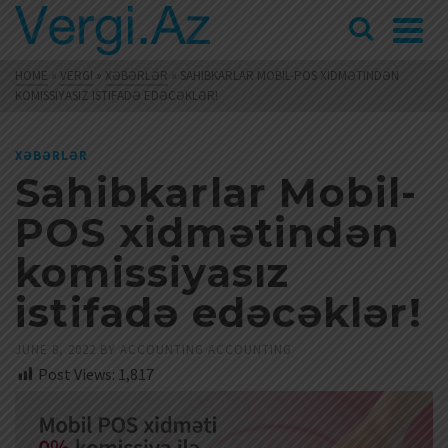
HOME
»
VERGI
»
XƏBƏRLƏR
»
SAHIBKARLAR MOBIL-POS XIDMƏTINDƏN
KOMISSIYASIZ ISTIFADƏ EDƏCƏKLƏR!
XƏBƏRLƏR
Sahibkarlar Mobil-
POS xidmətindən
komissiyasız
istifadə edəcəklər!
JUNE 8, 2022
BY
ACCOUNTING ACCOUNTING
Post Views:
1,817