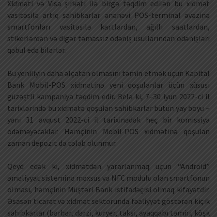
Xidməti və Visa şirkəti ilə birgə təqdim edilən bu xidmət
vasitəsilə artıq sahibkarlar ənənəvi POS-terminal əvəzinə
smartfonları vasitəsilə kartlardan, ağıllı saatlardan,
stikerlərdən və digər təmassız ödəniş üsullarından ödənişləri
qəbul edə bilərlər.
Bu yeniliyin daha əlçatan olmasını təmin etmək üçün Kapital
Bank Mobil-POS xidmətinə yeni qoşulanlar üçün xüsusi
güzəştli kampaniya təqdim edir. Belə ki, 7–30 iyun 2022-ci il
tarixlərində bu xidmətə qoşulan sahibkarlar bütün yay boyu –
yəni 31 avqust 2022-ci il tarixinədək heç bir komissiya
ödəməyəcəklər. Həmçinin Mobil-POS xidmətinə qoşulan
zaman depozit də tələb olunmur.
Qeyd edək ki, xidmətdən yararlanmaq üçün “Android”
əməliyyat sisteminə məxsus və NFC modulu olan smartfonun
olması, həmçinin Müştəri Bank istifadəçisi olmaq kifayətdir.
Əsasən ticarət və xidmət sektorunda fəaliyyət göstərən kiçik
sahibkarlar (bərbər, dərzi, kuryer, taksi, ayaqqabı təmiri, köşk