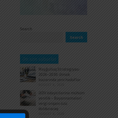
Search
Search
Ən son xəbərlər
Məşğulluq Strategiyası
2026–2030: Əmək
bazarında yeni hədəflər
AUGUST 6, 2026
ƏDV ödəyicilərinə mühüm
yenilik – Bəyannamələri
vergi orqanı özü
dolduracaq
AUGUST 6, 2026