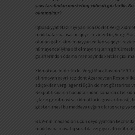
şəxs tərəfindən marketinq xidməti göstərilir. Bu
olunmalıdır?
İqtisadiyyat Nazirliyi yanında Dövlət Vergi Xidmət
müddəalarına əsasən qeyri-rezidentin, Vergi Məc
olunan gəliri kimi müəyyən edilən və qeyri-rezid
nümayəndəliyinə aid olmayan işlərin görülməsind
gəlirlərindən ödəmə mənbəyində xərclər çıxılmada
Xidmətdən bildirilib ki, Vergi Məcəlləsinin 169.1
alınmayan qeyri-rezident Azərbaycan Respublikas
adıçəkilən vergi agenti üçün xidmət göstərirsə v
Respublikasının hüdudlarından kənarda otel xidmət
işlərin görülməsi və xidmətlərin göstərilməsi), b
göstərilməsi bu maddəyə uyğun olaraq vergiyə cəl
ƏDV-nin məqsədləri üçün qeydiyyatdan keçmədən 
maddəsinə müvafiq surətdə vergiyə cəlb edilməli 