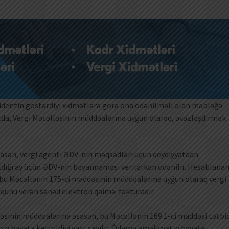
identin göstərdiyi xidmətlərə görə ona ödənilməli olan məbləğə
da, Vergi Məcəlləsinin müddəalarına uyğun olaraq, əvəzləşdirmək
əsasən, vergi agenti ƏDV-nin məqsədləri üçün qeydiyyatdan
ldığı ay üçün ƏDV-nin bəyannaməsi verilərkən ödənilir. Hesablana
bu Məcəllənin 175-ci maddəsinin müddəalarına uyğun olaraq vergi
qunu verən sənəd elektron qaimə-fakturadır.
dəsinin müddəalarına əsasən, bu Məcəllənin 169.1-ci maddəsi tətbi
in həyata keçirildiyi vaxt sayılır. Ödəmə əməliyyatın həyata