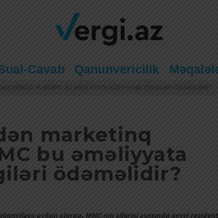
Sual-Cavab
Qanunvericilik
Məqaləl
NQ XIDMƏTI ALAN MMC BU ƏMƏLIYYATA GÖRƏ HANSI VERGILƏRI ÖDƏMƏLIDIR?
tdən marketinq
MMC bu əməliyyata
iləri ödəməlidir?
üqaviləyə uyğun olaraq, MMC-nin sifarişi əsasında qeyri-reziden