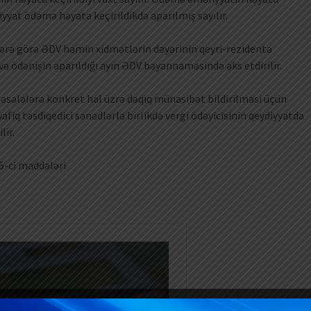
yyat ödəmə həyata keçirildikdə aparılmış sayılır.
lərə görə ƏDV həmin xidmətlərin dəyərinin qeyri-rezidentə
 ödənişin aparıldığı ayın ƏDV bəyannaməsində əks etdirilir.
 məsələlərə konkret hal üzrə dəqiq münasibət bildirilməsi üçün
vafiq təsdiqedici sənədlərlə birlikdə vergi ödəyicisinin qeydiyyatda
lir.
75-ci maddələri