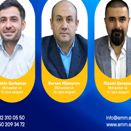
ablanması qaydası (II Hissə)
NEXT POST
Oktyabrın 1-dən bazarlara vergi nəzarəti gücləndirilir
ƏDV ödəyicilərinə
ulluq Strategiyası
mühüm yenilik –
026–2030: Əmək
Bəyannamələri vergi
rında yeni hədəflər
orqanı özü dolduracaq