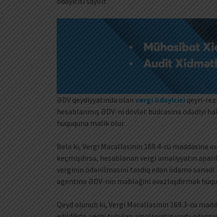
ödəyicisi sayılır.
ƏDV qeydiyyatında olan
vergi ödəyicisi
qeyri-rez
hesablanmış ƏDV-ni dövlət büdcəsinə ödədiyi hal
hüququna malik olur.
Belə ki, Vergi Məcəlləsinin 169.4-cü maddəsinə 
keçmişdirsə, hesablanan vergi əməliyyatın aparı
verginin ödənilməsini təsdiq edən ödəmə sənədi 
agentinə ƏDV-nin məbləğini əvəzləşdirmək hüqu
Qeyd olunub ki, Vergi Məcəlləsinin 169.3-cü mad
edildikdə, vergi tutulan əməliyyatın vaxtı ödəmən