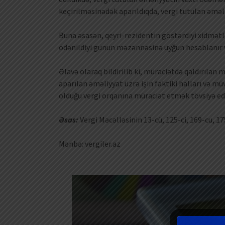
keçirilməsinədək aparıldıqda, vergi tutulan əməli
Buna əsasən, qeyri-rezidentin göstərdiyi xidmət
ödənildiyi günün məzənnəsinə uyğun hesablanır və
Əlavə olaraq bildirilib ki, müraciətdə qaldırılan
aparılan əməliyyat üzrə işin faktiki halları və mü
olduğu vergi orqanına müraciət etmək tövsiyə edi
Əsas:
Vergi Məcəlləsinin 13-cü, 125-ci, 169-cu, 1
Mənbə: vergiler.az