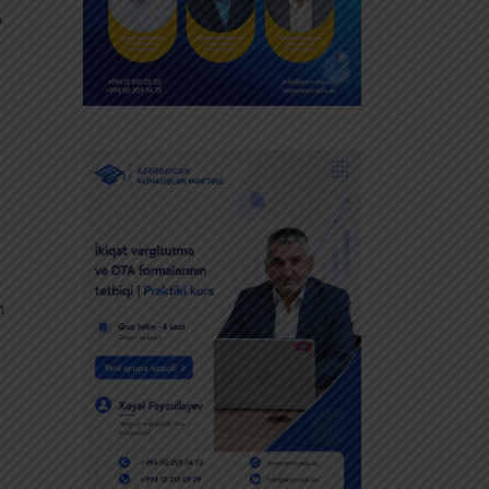
b
ə
n