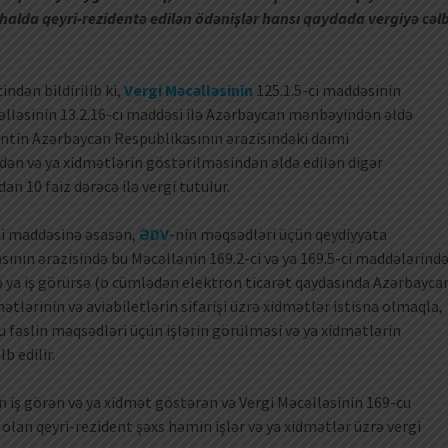
 halda qeyri-rezidentə edilən ödənişlər hansı qaydada vergiyə cəl
indən bildirilib ki,
Vergi Məcəlləsinin
125.1.5-ci maddəsinin
əlləsinin 13.2.16-cı maddəsi ilə Azərbaycan mənbəyindən əldə
entin Azərbaycan Respublikasının ərazisindəki daimi
ən və ya xidmətlərin göstərilməsindən əldə edilən digər
n 10 faiz dərəcə ilə vergi tutulur.
-ci maddəsinə əsasən,
ƏDV
-nin məqsədləri üçün qeydiyyata
ının ərazisində bu Məcəllənin 169.2-ci və ya 169.5-ci maddələrind
ə ya iş görürsə (o cümlədən elektron ticarət qaydasında Azərbayca
lərinin və aviabiletlərin sifarişi üzrə xidmətlər istisna olmaqla,
u fəslin məqsədləri üçün işlərin görülməsi və ya xidmətlərin
b edilir.
iş görən və ya xidmət göstərən və Vergi Məcəlləsinin 169-cu
olan qeyri-rezident şəxs həmin işlər və ya xidmətlər üzrə vergi