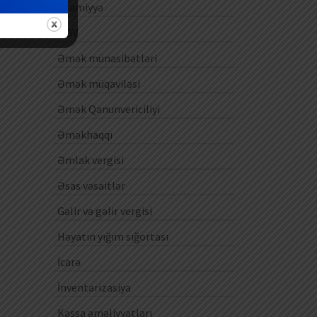
Ezamiyyə
ƏDV
Əmək münasibətləri
Əmək müqaviləsi
Əmək Qanunvericiliyi
Əməkhaqqı
Əmlak vergisi
Əsas vəsaitlər
Gəlir və gəlir vergisi
Həyatın yığım sığortası
İcarə
İnventarizasiya
Kassa əməliyyatları