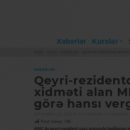
Xəbərlər
Kurslar
HOME
»
VERGI
»
XƏBƏRLƏR
»
QEYRI-REZIDENTDƏN MARKETI
XƏBƏRLƏR
Qeyri-reziden
xidməti alan 
görə hansı verg
SEPTEMBER 22, 2025
BY
ACCOUNTING ACCOUNTING
Post Views:
749
MMC ilə qeyri-rezident şəxs arasında bağlanan m