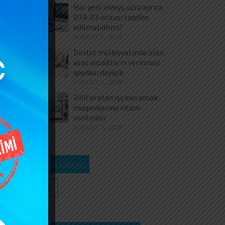
Hər yeni invoys üzrə ayrıca
DTA-03 ərizəsi təqdim
edilməlidirmi?
AUGUST 6, 2026
Dövlət mülkiyyətində olan
əsas vəsaitlərin verilməsi
qaydası dəyişib
AUGUST 5, 2026
Əlilliyi olan işçinin əmək
müqaviləsinə xitam
verilməsi
AUGUST 5, 2026
Bizi izləyin