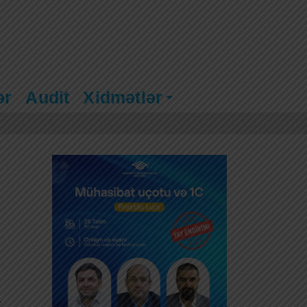
ər
Audit
Xidmətlər
t