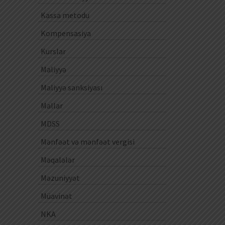
Kassa metodu
Kompensasiya
Kurslar
Maliyyə
Maliyyə sanksiyası
Mallar
MDSS
Mənfəət və mənfəət vergisi
Məqalələr
Məzuniyyət
Müavinət
NKA