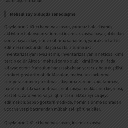
rəsmiləşdirilməlidir.
Məhsul zay olduqda sənədləşmə
Qaydaların 2.40-cı bəndinə əsasən, yararsız hala düşmüş
aktivlərin balansdan silinməsi inventarizasiya başa çatdıqdan
sonra həyata keçirilir və silinmə sənədinin, yəni aktın tərtib
edilməsi məcburidir. Başqa sözlə, silinmə aktı
inventarizasiyanı əvəz etmir, inventarizasiyanın nəticəsi kimi
tərtib edilir. Aktda “məhsul xarab olub” kimi ümumi ifadə
kifayət etmir. Məhsulun hansı səbəbdən yararsız hala düşdüyü
konkret göstərilməlidir. Məsələn, məhsulun saxlanma
temperaturunun pozulması, daşınma zamanı zədələnməsi,
nəmli mühitdə saxlanılması, realizasiya müddətinin keçməsi,
xəstəlik, zərərverici və ya iqlim təsiri aktda ayrıca qeyd
edilməlidir. Səbəb göstərilmədikdə, həmin silinmə sonradan
uçot və vergi baxımından mübahisəli görünə bilər.
Qaydaların 2.41-ci bəndinə əsasən, inventarizasiya