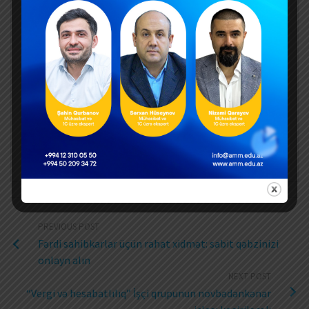
PREVIOUS POST
Fərdi sahibkarlar üçün rahat xidmət: sabit qəbzinizi
onlayn alın
NEXT POST
“Vergi və hesabatlılıq” İşçi qrupunun növbədənkənar