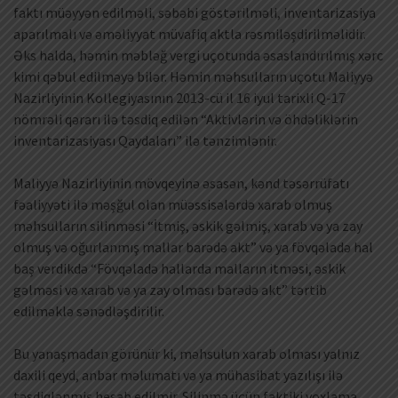
faktı müəyyən edilməli, səbəbi göstərilməli, inventarizasiya
aparılmalı və əməliyyat müvafiq aktla rəsmiləşdirilməlidir.
Əks halda, həmin məbləğ vergi uçotunda əsaslandırılmış xərc
kimi qəbul edilməyə bilər. Həmin məhsulların uçotu Maliyyə
Nazirliyinin Kollegiyasının 2013-cü il 16 iyul tarixli Q-17
nömrəli qərarı ilə təsdiq edilən “Aktivlərin və öhdəliklərin
inventarizasiyası Qaydaları” ilə tənzimlənir.
Maliyyə Nazirliyinin mövqeyinə əsasən, kənd təsərrüfatı
fəaliyyəti ilə məşğul olan müəssisələrdə xarab olmuş
məhsulların silinməsi “İtmiş, əskik gəlmiş, xarab və ya zay
olmuş və oğurlanmış mallar barədə akt” və ya fövqəladə hal
baş verdikdə “Fövqəladə hallarda malların itməsi, əskik
gəlməsi və xarab və ya zay olması barədə akt” tərtib
edilməklə sənədləşdirilir.
Bu yanaşmadan görünür ki, məhsulun xarab olması yalnız
daxili qeyd, anbar məlumatı və ya mühasibat yazılışı ilə
təsdiqlənmiş hesab edilmir. Silinmə üçün faktiki yoxlama,