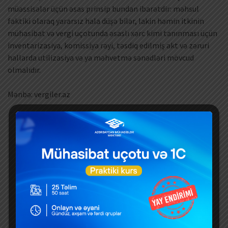
müəssisələr üçün əsas prinsip bundan ibarətdir: məhsul
faktiki olaraq yararsız hala düşə bilər, lakin həmin itkinin
mühasibat və vergi uçotunda əsaslı xərc kimi tanınması üçün
inventarizasiya, komissiya rəyi, təsdiq edilmiş akt və zəruri
hallarda utilizasiya və ya məhvetmə sənədləri mövcud
olmalıdır.
Mənbə: vergiler.az