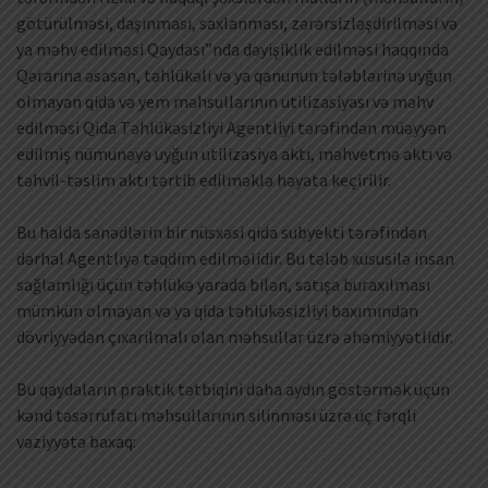
götürülməsi, daşınması, saxlanması, zərərsizləşdirilməsi və
ya məhv edilməsi Qaydası”nda dəyişiklik edilməsi haqqında
Qərarına əsasən, təhlükəli və ya qanunun tələblərinə uyğun
olmayan qida və yem məhsullarının utilizasiyası və məhv
edilməsi Qida Təhlükəsizliyi Agentliyi tərəfindən müəyyən
edilmiş nümunəyə uyğun utilizasiya aktı, məhvetmə aktı və
təhvil-təslim aktı tərtib edilməklə həyata keçirilir.
Bu halda sənədlərin bir nüsxəsi qida subyekti tərəfindən
dərhal Agentliyə təqdim edilməlidir. Bu tələb xüsusilə insan
sağlamlığı üçün təhlükə yarada bilən, satışa buraxılması
mümkün olmayan və ya qida təhlükəsizliyi baxımından
dövriyyədən çıxarılmalı olan məhsullar üzrə əhəmiyyətlidir.
Bu qaydaların praktik tətbiqini daha aydın göstərmək üçün
kənd təsərrüfatı məhsullarının silinməsi üzrə üç fərqli
vəziyyətə baxaq: