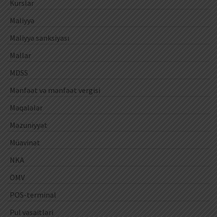
Kurslar
Maliyyə
Maliyyə sanksiyası
Mallar
MDSS
Mənfəət və mənfəət vergisi
Məqalələr
Məzuniyyət
Müavinət
NKA
ÖMV
POS-terminal
Pul vəsaitləri