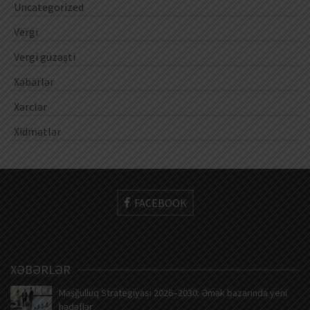
Uncategorized
Vergi
Vergi güzəşti
Xəbərlər
Xərclər
Xidmətlər
FACEBOOK
XƏBƏRLƏR
Məşğulluq Strategiyası 2026–2030: Əmək bazarında yeni
hədəflər