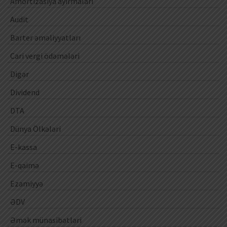
Amortizasiya ayırmaları
Audit
Barter əməliyyatları
Cari vergi ödəmələri
Digər
Dividend
DTA
Dünya Ölkələri
E-kassa
E-qaimə
Ezamiyyə
ƏDV
Əmək münasibətləri