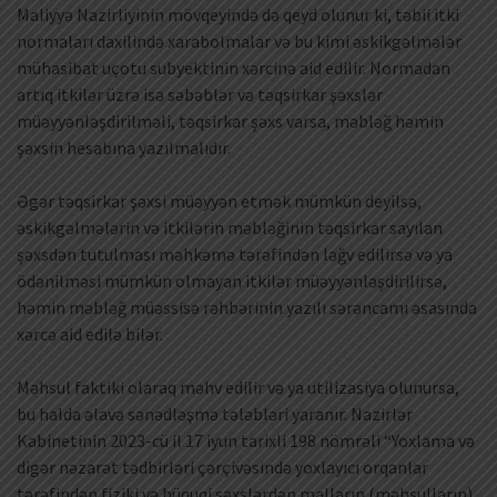
Maliyyə Nazirliyinin mövqeyində də qeyd olunur ki, təbii itki
normaları daxilində xarabolmalar və bu kimi əskikgəlmələr
mühasibat uçotu subyektinin xərcinə aid edilir. Normadan
artıq itkilər üzrə isə səbəblər və təqsirkar şəxslər
müəyyənləşdirilməli, təqsirkar şəxs varsa, məbləğ həmin
şəxsin hesabına yazılmalıdır.
Əgər təqsirkar şəxsi müəyyən etmək mümkün deyilsə,
əskikgəlmələrin və itkilərin məbləğinin təqsirkar sayılan
şəxsdən tutulması məhkəmə tərəfindən ləğv edilirsə və ya
ödənilməsi mümkün olmayan itkilər müəyyənləşdirilirsə,
həmin məbləğ müəssisə rəhbərinin yazılı sərəncamı əsasında
xərcə aid edilə bilər.
Məhsul faktiki olaraq məhv edilir və ya utilizasiya olunursa,
bu halda əlavə sənədləşmə tələbləri yaranır. Nazirlər
Kabinetinin 2023-cü il 17 iyun tarixli 198 nömrəli “Yoxlama və
digər nəzarət tədbirləri çərçivəsində yoxlayıcı orqanlar
tərəfindən fiziki və hüquqi şəxslərdən malların (məhsulların)