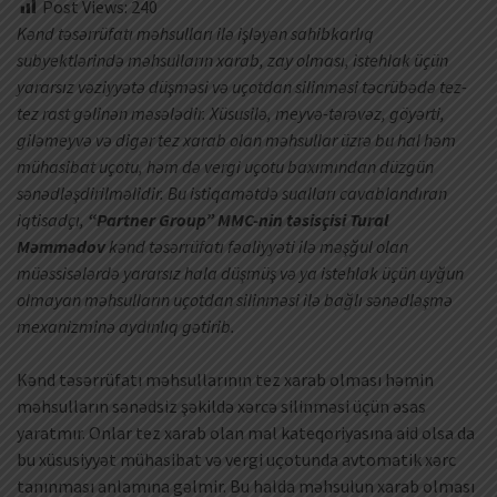
Post Views:
240
Kənd təsərrüfatı məhsulları ilə işləyən sahibkarlıq
subyektlərində məhsulların xarab, zay olması, istehlak üçün
yararsız vəziyyətə düşməsi və uçotdan silinməsi təcrübədə tez-
tez rast gəlinən məsələdir. Xüsusilə, meyvə-tərəvəz, göyərti,
giləmeyvə və digər tez xarab olan məhsullar üzrə bu hal həm
mühasibat uçotu, həm də vergi uçotu baxımından düzgün
sənədləşdirilməlidir. Bu istiqamətdə sualları cavablandıran
iqtisadçı,
“Partner Group” MMC-nin təsisçisi Tural
Məmmədov
kənd təsərrüfatı fəaliyyəti ilə məşğul olan
müəssisələrdə yararsız hala düşmüş və ya istehlak üçün uyğun
olmayan məhsulların uçotdan silinməsi ilə bağlı sənədləşmə
mexanizminə aydınlıq gətirib.
Kənd təsərrüfatı məhsullarının tez xarab olması həmin
məhsulların sənədsiz şəkildə xərcə silinməsi üçün əsas
yaratmır. Onlar tez xarab olan mal kateqoriyasına aid olsa da
bu xüsusiyyət mühasibat və vergi uçotunda avtomatik xərc
tanınması anlamına gəlmir. Bu halda məhsulun xarab olması