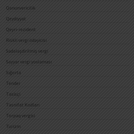
Qanunvericilik
Qeydiyyat
Qeyri-rezident
Riskli vergi ödəyicisi
Sadələşdirilmiş vergi
Səyyar vergi yoxlaması
Sığorta
Tender
Təsisçi
Təsnifat Kodları
Torpaq vergisi
Turizm