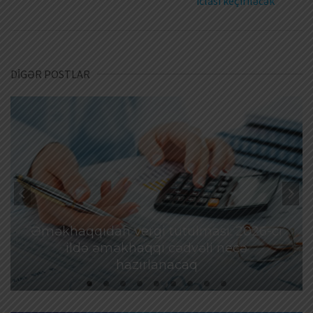
iclası keçiriləcək
DİGƏR POSTLAR
Əməkhaqqıdan vergi tutulması: 2026-cı
ildə əməkhaqqı cədvəli necə
hazırlanacaq