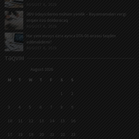
AUGUST 6, 2026
ƏDV ödəyicilərinə mühüm yenilik – Bəyannamələri vergi
orqanı özü dolduracaq
AUGUST 6, 2026
Hər yeni invoys üzrə ayrıca DTA-03 ərizəsi təqdim
edilməlidirmi?
AUGUST 6, 2026
TƏQVIM
August 2026
M
T
W
T
F
S
S
1
2
3
4
5
6
7
8
9
10
11
12
13
14
15
16
17
18
19
20
21
22
23