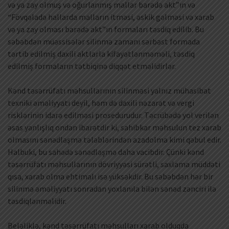
və ya zay olmuş və oğurlanmış mallar barədə akt”ın və
“Fövqəladə hallarda malların itməsi, əskik gəlməsi və xarab
və ya zay olması barədə akt”ın formaları təsdiq edilib. Bu
səbəbdən müəssisələr silinmə zamanı sərbəst formada
tərtib edilmiş daxili aktlarla kifayətlənməməli, təsdiq
edilmiş formaların tətbiqinə diqqət etməlidirlər.
Kənd təsərrüfatı məhsullarının silinməsi yalnız mühasibat
texniki əməliyyatı deyil, həm də daxili nəzarət və vergi
risklərinin idarə edilməsi prosedurudur. Təcrübədə yol verilən
əsas yanlışlıq ondan ibarətdir ki, sahibkar məhsulun tez xarab
olmasını sənədləşmə tələblərindən azadolma kimi qəbul edir.
Halbuki, bu sahədə sənədləşmə daha vacibdir. Çünki kənd
təsərrüfatı məhsullarının dövriyyəsi sürətli, saxlama müddəti
qısa, xarab olma ehtimalı isə yüksəkdir. Bu səbəbdən hər bir
silinmə əməliyyatı sonradan yoxlanıla bilən sənəd zənciri ilə
təsdiqlənməlidir.
Beləliklə, kənd təsərrüfatı məhsulları xarab olduqda