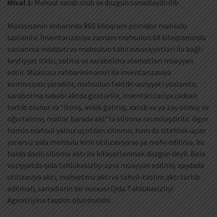
Misal 1:
Məhsul xarab olub və düzgün sənədləşdirilib
Müəssisənin anbarında 860 kiloqram pomidor məhsulu
saxlanılır. İnventarizasiya zamanı məhsulun 68 kiloqramında
saxlanma müddəti və məhsulun təbii xüsusiyyətləri ilə bağlı
keyfiyyət itkisi, solma və xarabolma əlamətləri müəyyən
edilir. Müəssisə rəhbərinin əmri ilə inventarizasiya
komissiyası yaradılır, məhsulun faktiki vəziyyəti yoxlanılır,
xarabolma səbəbi aktda göstərilir, inventarizasiya cədvəli
tərtib olunur və “İtmiş, əskik gəlmiş, xarab və ya zay olmuş və
oğurlanmış mallar barədə akt”la silinmə rəsmiləşdirilir. Əgər
həmin məhsul yalnız uçotdan silinmir, həm də istehlak üçün
yararsız qida məhsulu kimi utilizasiya və ya məhv edilirsə, bu
halda daxili silinmə aktı ilə kifayətlənmək düzgün deyil. Belə
vəziyyətdə qida təhlükəsizliyi üzrə müəyyən edilmiş qaydada
utilizasiya aktı, məhvetmə aktı və təhvil-təslim aktı tərtib
edilməli, sənədlərin bir nüsxəsi Qida Təhlükəsizliyi
Agentliyinə təqdim olunmalıdır.