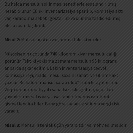
Bu halda məhsulun silinməsi sənədlərlə əsaslandırılmış
hesab olunur. Çünki inventarizasiya aparılıb, komissiya aktı
var, xarabolma səbəbi göstərilib və silinmə təsdiq edilmiş
aktla rəsmiləşdirilib.
Misal 2:
Məhsul uçotda var, amma faktiki yoxdur
Müəssisənin uçotunda 740 kiloqram xiyar məhsulu qalığı
görünür. Faktiki yoxlama zamanı məhsulun 95 kiloqramı
anbarda aşkar edilmir. Lakin inventarizasiya cədvəli,
komissiya rəyi, maddi məsul şəxsin izahatı və silinmə aktı
yoxdur. Bu halda “məhsul xarab olub” izahı kifayət etmir.
Vergi orqanı əməliyyatı sənədsiz əskikgəlmə, uçotdan
yayındırılmış satış və ya əsaslandırılmamış xərc kimi
qiymətləndirə bilər. Buna görə sənədsiz silinmə vergi riski
yaradır.
Misal 3:
Məhsul istehlak üçün yararsızdır və məhv edilməlidir