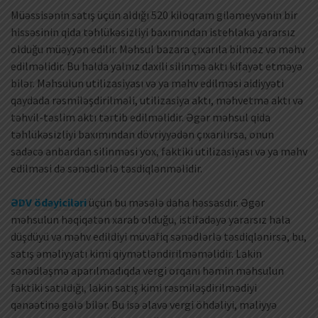
Müəssisənin satış üçün aldığı 520 kiloqram giləmeyvənin bir
hissəsinin qida təhlükəsizliyi baxımından istehlaka yararsız
olduğu müəyyən edilir. Məhsul bazara çıxarıla bilməz və məhv
edilməlidir. Bu halda yalnız daxili silinmə aktı kifayət etməyə
bilər. Məhsulun utilizasiyası və ya məhv edilməsi aidiyyəti
qaydada rəsmiləşdirilməli, utilizasiya aktı, məhvetmə aktı və
təhvil-təslim aktı tərtib edilməlidir. Əgər məhsul qida
təhlükəsizliyi baxımından dövriyyədən çıxarılırsa, onun
sadəcə anbardan silinməsi yox, faktiki utilizasiyası və ya məhv
edilməsi də sənədlərlə təsdiqlənməlidir.
ƏDV ödəyiciləri
üçün bu məsələ daha həssasdır. Əgər
məhsulun həqiqətən xarab olduğu, istifadəyə yararsız hala
düşdüyü və məhv edildiyi müvafiq sənədlərlə təsdiqlənirsə, bu,
satış əməliyyatı kimi qiymətləndirilməməlidir. Lakin
sənədləşmə aparılmadıqda vergi orqanı həmin məhsulun
faktiki satıldığı, lakin satış kimi rəsmiləşdirilmədiyi
qənaətinə gələ bilər. Bu isə əlavə vergi öhdəliyi, maliyyə