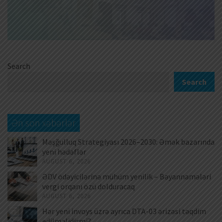
Search
Search
Ən son xəbərlər
Məşğulluq Strategiyası 2026–2030: Əmək bazarında
yeni hədəflər
AUGUST 6, 2026
ƏDV ödəyicilərinə mühüm yenilik – Bəyannamələri
vergi orqanı özü dolduracaq
AUGUST 6, 2026
Hər yeni invoys üzrə ayrıca DTA-03 ərizəsi təqdim
edilməlidirmi?