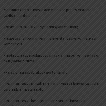
Məhsulun xarab olması aşkar edildikdə proses mərhələli
şəkildə aparılmalıdır:
• məhsulun faktiki vəziyyəti müəyyən edilməli;
• müəssisə rəhbərinin əmri ilə inventarizasiya komissiyası
yaradılmalı;
• məhsulun adı, miqdarı, dəyəri, saxlanma yeri və məsul şəxs
müəyyənləşdirilməli;
• xarab olma səbəbi aktda göstərilməli;
• inventarizasiya cədvəli tərtib olunmalı və komissiya üzvləri
tərəfindən imzalanmalı;
• inventarizasiya başa çatdıqdan sonra silinmə aktı