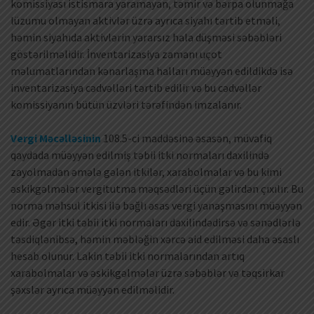
komissiyası istismara yaramayan, təmir və bərpa olunmağa
lüzumu olmayan aktivlər üzrə ayrıca siyahı tərtib etməli,
həmin siyahıda aktivlərin yararsız hala düşməsi səbəbləri
göstərilməlidir. İnventarizasiya zamanı uçot
məlumatlarından kənarlaşma halları müəyyən edildikdə isə
inventarizasiya cədvəlləri tərtib edilir və bu cədvəllər
komissiyanın bütün üzvləri tərəfindən imzalanır.
Vergi Məcəlləsinin
108.5-ci maddəsinə əsasən, müvafiq
qaydada müəyyən edilmiş təbii itki normaları daxilində
zayolmadan əmələ gələn itkilər, xarabolmalar və bu kimi
əskikgəlmələr vergitutma məqsədləri üçün gəlirdən çıxılır. Bu
norma məhsul itkisi ilə bağlı əsas vergi yanaşmasını müəyyən
edir. Əgər itki təbii itki normaları daxilindədirsə və sənədlərlə
təsdiqlənibsə, həmin məbləğin xərcə aid edilməsi daha əsaslı
hesab olunur. Lakin təbii itki normalarından artıq
xarabolmalar və əskikgəlmələr üzrə səbəblər və təqsirkar
şəxslər ayrıca müəyyən edilməlidir.