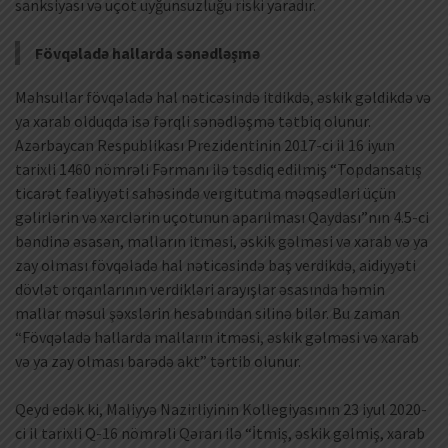
sanksiyası və uçot uyğunsuzluğu riski yaradır.
Fövqəladə hallarda sənədləşmə
Məhsullar fövqəladə hal nəticəsində itdikdə, əskik gəldikdə və
ya xarab olduqda isə fərqli sənədləşmə tətbiq olunur.
Azərbaycan Respublikası Prezidentinin 2017-ci il 16 iyun
tarixli 1460 nömrəli Fərmanı ilə təsdiq edilmiş “Topdansatış
ticarət fəaliyyəti sahəsində vergitutma məqsədləri üçün
gəlirlərin və xərclərin uçotunun aparılması Qaydası”nın 4.5-ci
bəndinə əsasən, malların itməsi, əskik gəlməsi və xarab və ya
zay olması fövqəladə hal nəticəsində baş verdikdə, aidiyyəti
dövlət orqanlarının verdikləri arayışlar əsasında həmin
mallar məsul şəxslərin hesabından silinə bilər. Bu zaman
“Fövqəladə hallarda malların itməsi, əskik gəlməsi və xarab
və ya zay olması barədə akt” tərtib olunur.
Qeyd edək ki, Maliyyə Nazirliyinin Kollegiyasının 23 iyul 2020-
ci il tarixli Q-16 nömrəli Qərarı ilə “İtmiş, əskik gəlmiş, xarab