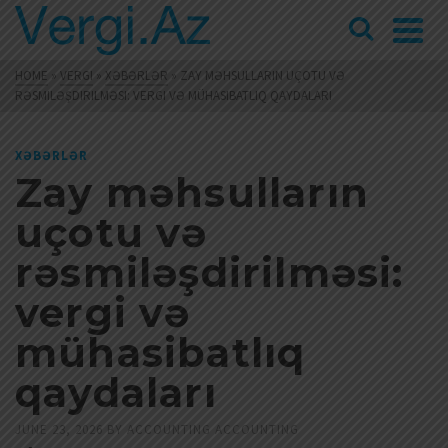
HOME
»
VERGI
»
XƏBƏRLƏR
»
ZAY MƏHSULLARIN UÇOTU VƏ
RƏSMILƏŞDIRILMƏSI: VERGI VƏ MÜHASIBATLIQ QAYDALARI
XƏBƏRLƏR
Zay məhsulların
uçotu və
rəsmiləşdirilməsi:
vergi və
mühasibatlıq
qaydaları
JUNE 23, 2026
BY
ACCOUNTING ACCOUNTING