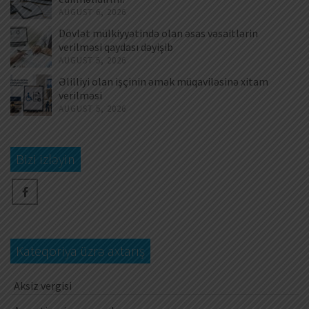
AUGUST 6, 2026
Dövlət mülkiyyətində olan əsas vəsaitlərin
verilməsi qaydası dəyişib
AUGUST 5, 2026
Əlilliyi olan işçinin əmək müqaviləsinə xitam
verilməsi
AUGUST 5, 2026
Bizi izləyin
Kateqoriya üzrə axtarış
Aksiz vergisi