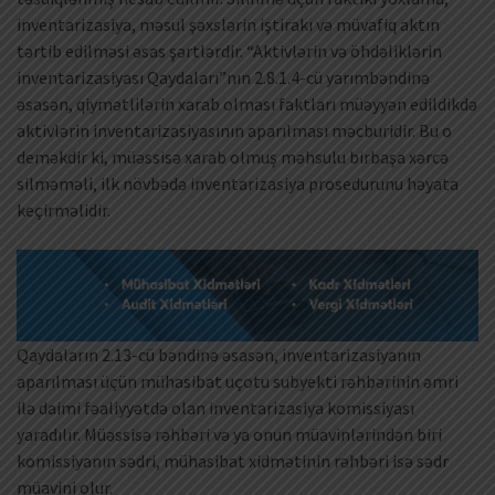
inventarizasiya, məsul şəxslərin iştirakı və müvafiq aktın
tərtib edilməsi əsas şərtlərdir. “Aktivlərin və öhdəliklərin
inventarizasiyası Qaydaları”nın 2.8.1.4-cü yarımbəndinə
əsasən, qiymətlilərin xarab olması faktları müəyyən edildikdə
aktivlərin inventarizasiyasının aparılması məcburidir. Bu o
deməkdir ki, müəssisə xarab olmuş məhsulu birbaşa xərcə
silməməli, ilk növbədə inventarizasiya prosedurunu həyata
keçirməlidir.
Qaydaların 2.13-cü bəndinə əsasən, inventarizasiyanın
aparılması üçün mühasibat uçotu subyekti rəhbərinin əmri
ilə daimi fəaliyyətdə olan inventarizasiya komissiyası
yaradılır. Müəssisə rəhbəri və ya onun müavinlərindən biri
komissiyanın sədri, mühasibat xidmətinin rəhbəri isə sədr
müavini olur.