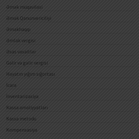
Əmək müqaviləsi
Əmək Qanunvericiliyi
Əməkhaqqı
Əmlak vergisi
Əsas vəsaitlər
Gəlir və gəlir vergisi
Həyatın yığım sığortası
İcarə
İnventarizasiya
Kassa əməliyyatları
Kassa metodu
Kompensasiya