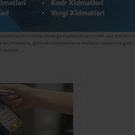
iya dəstəyinin tətbiq olunduğu müddətdə qeyri-neft-qaz mallarını
 keçirilməsinə, gömrük müşayiətinə və malların saxlancına görə
 verilmir.