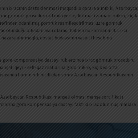
nın ixracının dəstəklənməsi məqsədilə qərara alınıb ki, Azərbayca
xrac gömrük proseduru altında yerləşdirilməsi zamanı mikro, kiçik
tərəfindən ödənilmiş gömrük rəsmiləşdirilməsi üzrə gömrük
ac olunduğu ölkədən asılı olaraq, habelə bu Fərmanın 4.1.2-ci
nəzərə alınmaqla, dövlət büdcəsinin vəsaiti hesabına
inə görə kompensasiya dəstəyi rüb ərzində ixrac gömrük proseduru
ənşəli qeyri-neft-qaz mallarına görə mikro, kiçik və orta
i əsasında həmin rüb bitdikdən sonra Azərbaycan Respublikasının
 Azərbaycan Respublikası mənşəli olması mənşə sertifikatı
ərclərinə görə kompensasiya dəstəyi faktiki ixrac olunmuş mallara