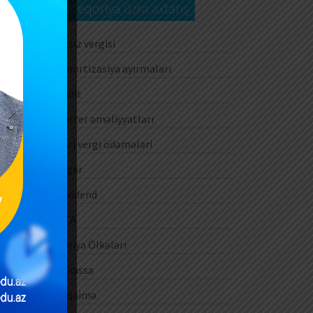
Kateqoriya üzrə axtarış
Aksiz vergisi
Amortizasiya ayırmaları
Audit
Barter əməliyyatları
Cari vergi ödəmələri
Digər
Dividend
DTA
Dünya Ölkələri
E-kassa
E-qaimə