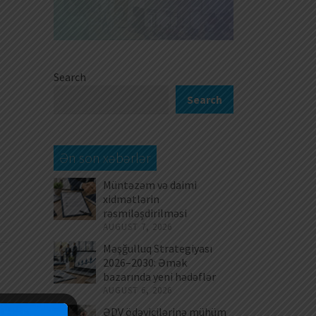
Search
Search
Ən son xəbərlər
Müntəzəm və daimi
xidmətlərin
rəsmiləşdirilməsi
AUGUST 7, 2026
Məşğulluq Strategiyası
2026–2030: Əmək
bazarında yeni hədəflər
AUGUST 6, 2026
ƏDV ödəyicilərinə mühüm