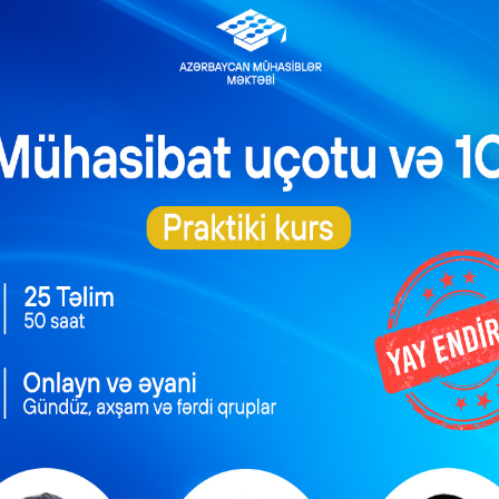
əməliyyatlar balansında 1,7 milyard dollar profisit qeydə alınıb
ntəzəm və daimi
Məşğulluq Strategiyası
xidmətlərin
2026–2030: Əmək
əsmiləşdirilməsi
bazarında yeni hədəflər