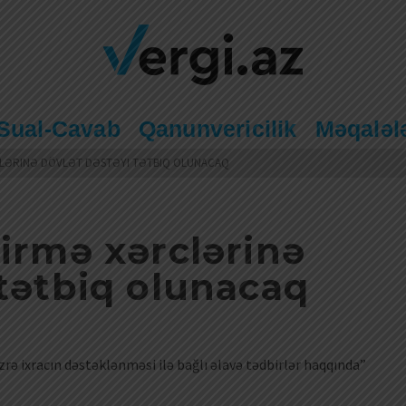
Sual-Cavab
Qanunvericilik
Məqaləl
LƏRINƏ DÖVLƏT DƏSTƏYI TƏTBIQ OLUNACAQ
dirmə xərclərinə
 tətbiq olunacaq
rə ixracın dəstəklənməsi ilə bağlı əlavə tədbirlər haqqında”