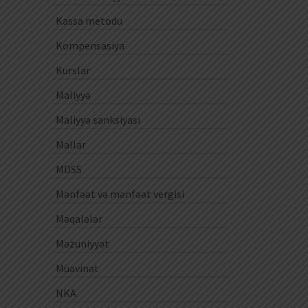
Kassa metodu
Kompensasiya
Kurslar
Maliyyə
Maliyyə sanksiyası
Mallar
MDSS
Mənfəət və mənfəət vergisi
Məqalələr
Məzuniyyət
Müavinət
NKA