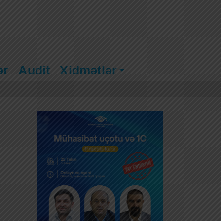
ər
Audit
Xidmətlər