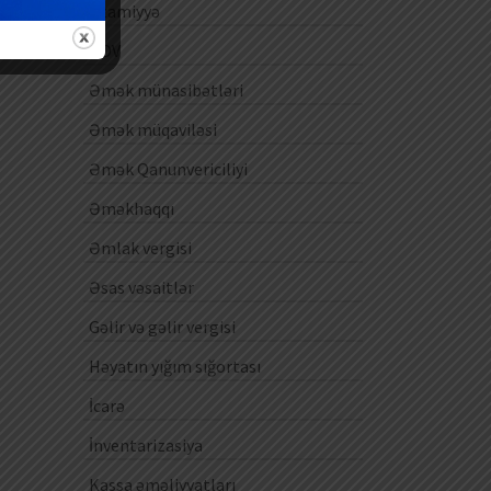
Ezamiyyə
ƏDV
Əmək münasibətləri
Əmək müqaviləsi
Əmək Qanunvericiliyi
Əməkhaqqı
Əmlak vergisi
Əsas vəsaitlər
Gəlir və gəlir vergisi
Həyatın yığım sığortası
İcarə
İnventarizasiya
Kassa əməliyyatları