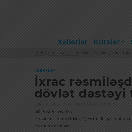
Xəbərlər
Kurslar
HOME
»
VERGI
»
XƏBƏRLƏR
»
İXRAC RƏSMILƏŞDIRMƏ XƏRC
XƏBƏRLƏR
İxrac rəsmiləş
dövlət dəstəyi
JUNE 16, 2026
BY
ACCOUNTING ACCOUNTING
Post Views:
335
Prezident İlham Əliyev “Qeyri-neft-qaz malları üz
Fərman imzalayıb.