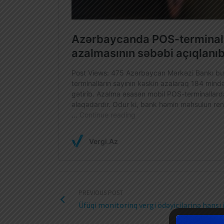
PREVIOUS POST
Üfüqi monitorinq vergi ödəyicilərinə hansı 