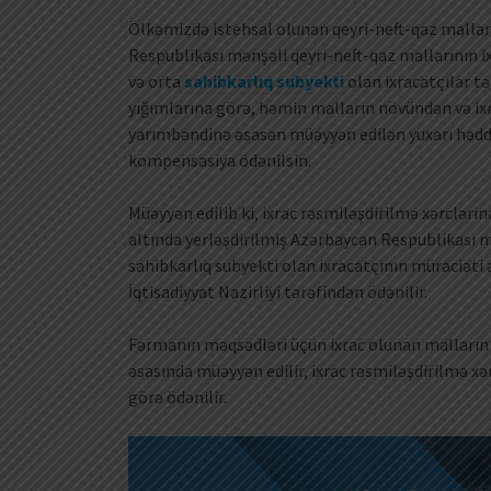
Ölkəmizdə istehsal olunan qeyri-neft-qaz malları
Respublikası mənşəli qeyri-neft-qaz mallarının i
və orta
sahibkarlıq subyekti
olan ixracatçılar 
yığımlarına görə, həmin malların növündən və ixr
yarımbəndinə əsasən müəyyən edilən yuxarı hədd 
kompensasiya ödənilsin.
Müəyyən edilib ki, ixrac rəsmiləşdirilmə xərclər
altında yerləşdirilmiş Azərbaycan Respublikası m
sahibkarlıq subyekti olan ixracatçının müraciət
İqtisadiyyat Nazirliyi tərəfindən ödənilir.
Fərmanın məqsədləri üçün ixrac olunan malların
əsasında müəyyən edilir, ixrac rəsmiləşdirilmə x
görə ödənilir.