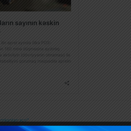
imkanları açır?
NEXT POST