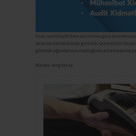
İxrac rəsmiləşdirilmə xərclərinə görə kompensas
ixracına münasibətdə gömrük nəzarətinin həyata
gömrük yığımlarının məbləğinin artırılmasına yol
Mənbə: vergiler.az