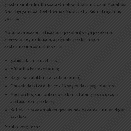
şəxslər kimlərdir? Bu suala Əmək və Əhalinin Sosial Müdafiəsi
Nazirliyi yanında Dövlət Əmək Müfəttişliyi Xidməti aydınlıq
gətirib.
Məlumata əsasən, ixtisasları (peşələri) və ya peşəkarlıq
səviyyələri eyni olduqda, aşağıdakı şəxslərin işdə
saxlanmasına üstünlük verilir:
Şəhid ailəsinin üzvlərinə;
Müharibə iştirakçılarına;
Əsgər və zabitlərin arvadına (ərinə);
Öhdəsində iki və daha çox 16 yaşınadək uşağı olanlara;
Məcburi köçkün, onlara bərabər tutulan şəxs və qaçqın
statusu olan şəxslərə;
Kollektiv və ya əmək müqaviləsində nəzərdə tutulan digər
şəxslərə.
Mənbə: vergiler.az