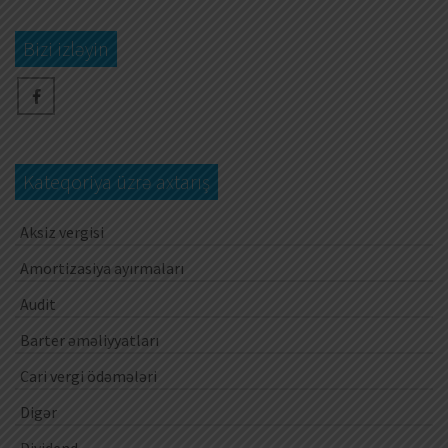
Bizi izləyin
Kateqoriya üzrə axtarış
Aksiz vergisi
Amortizasiya ayırmaları
Audit
Barter əməliyyatları
Cari vergi ödəmələri
Digər