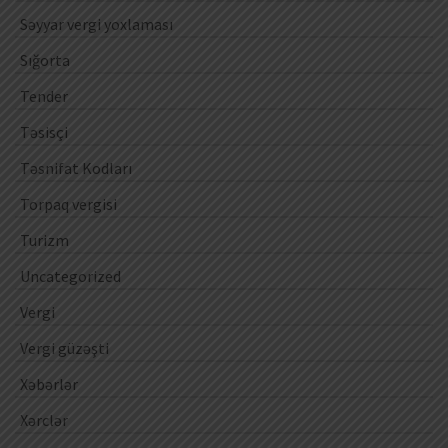
Səyyar vergi yoxlaması
Sığorta
Tender
Təsisçi
Təsnifat Kodları
Torpaq vergisi
Turizm
Uncategorized
Vergi
Vergi güzəşti
Xəbərlər
Xərclər