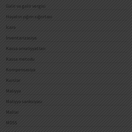
Gəlir və gəlir vergisi
Həyatın yığım sığortası
İcarə
İnventarizasiya
Kassa əməliyyatları
Kassa metodu
Kompensasiya
Kurslar
Maliyyə
Maliyyə sanksiyası
Mallar
MDSS