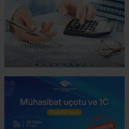
Əməkhaqqıdan vergi tutulması: 2026-cı
ildə əməkhaqqı cədvəli necə
hazırlanacaq