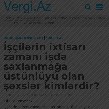
HOME
»
VERGI
»
XƏBƏRLƏR
»
İŞÇILƏRIN IXTISARI ZAMANI IŞDƏ SAXLANMAĞA
ÜSTÜNLÜYÜ OLAN ŞƏXSLƏR KIMLƏRDIR?
|
ƏMƏK QANUNVERICILIYI
XƏBƏRLƏR
İşçilərin ixtisarı
zamanı işdə
saxlanmağa
üstünlüyü olan
şəxslər kimlərdir?
FEBRUARY 26, 2026
BY
ACCOUNTING ACCOUNTING
Post Views:
673
İşçilərin ixtisarı zamanı işdə saxlanmağa üstünlüyü olan