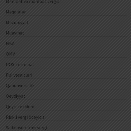
Mənfəət və mənfəət vergisi
Məqalələr
Məzuniyyət
Müavinət
NKA
ÖMV
POS-terminal
Pul vəsaitləri
Qanunvericilik
Qeydiyyat
Qeyri-rezident
Riskli vergi ödəyicisi
Sadələşdirilmiş vergi