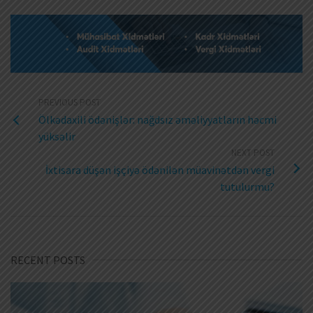
PREVIOUS POST
Ölkədaxili ödənişlər: nağdsız əməliyyatların həcmi
yüksəlir
NEXT POST
İxtisara düşən işçiyə ödənilən müavinətdən vergi
tutulurmu?
RECENT POSTS