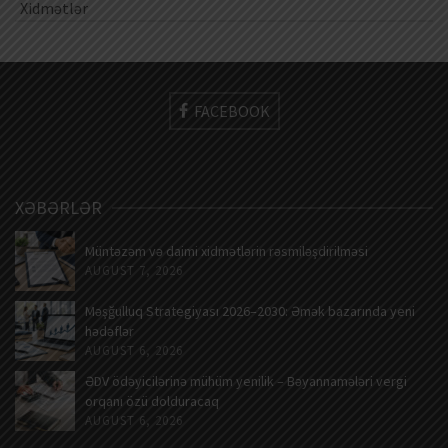
Xidmətlər
FACEBOOK
XƏBƏRLƏR
Müntəzəm və daimi xidmətlərin rəsmiləşdirilməsi
AUGUST 7, 2026
Məşğulluq Strategiyası 2026–2030: Əmək bazarında yeni
hədəflər
AUGUST 6, 2026
ƏDV ödəyicilərinə mühüm yenilik – Bəyannamələri vergi
orqanı özü dolduracaq
AUGUST 6, 2026