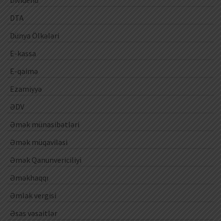
Dividend
DTA
Dünya Ölkələri
E-kassa
E-qaimə
Ezamiyyə
ƏDV
Əmək münasibətləri
Əmək müqaviləsi
Əmək Qanunvericiliyi
Əməkhaqqı
Əmlak vergisi
Əsas vəsaitlər