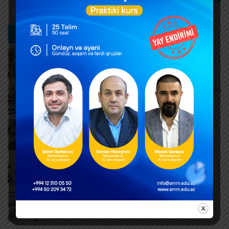
Ən son xəbərlər
Müntəzəm və daimi xidmətlərin rəsmiləşdirilməsi
AUGUST 7, 2026
Məşğulluq Strategiyası 2026–2030: Əmək bazarında
yeni hədəflər
AUGUST 6, 2026
ƏDV ödəyicilərinə mühüm yenilik – Bəyannamələri
vergi orqanı özü dolduracaq
AUGUST 6, 2026
Hər yeni invoys üzrə ayrıca DTA-03 ərizəsi təqdim
edilməlidirmi?
AUGUST 6, 2026
Dövlət mülkiyyətində olan əsas vəsaitlərin
verilməsi qaydası dəyişib
AUGUST 5, 2026