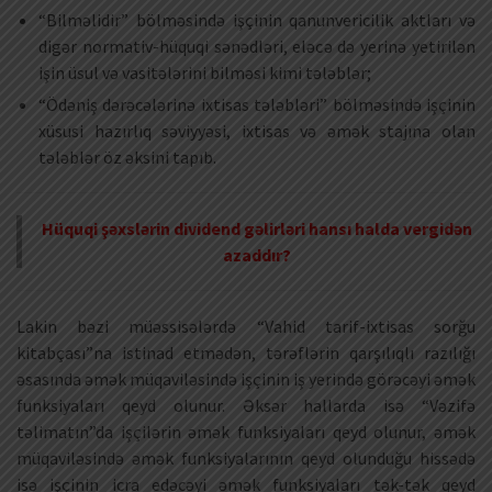
“Bilməlidir” bölməsində işçinin qanunvericilik aktları və
digər normativ-hüquqi sənədləri, eləcə də yerinə yetirilən
işin üsul və vasitələrini bilməsi kimi tələblər;
“Ödəniş dərəcələrinə ixtisas tələbləri” bölməsində işçinin
xüsusi hazırlıq səviyyəsi, ixtisas və əmək stajına olan
tələblər öz əksini tapıb.
Hüquqi şəxslərin dividend gəlirləri hansı halda vergidən
azaddır?
Lakin bəzi müəssisələrdə “Vahid tarif-ixtisas sorğu
kitabçası”na istinad etmədən, tərəflərin qarşılıqlı razılığı
əsasında əmək müqaviləsində işçinin iş yerində görəcəyi əmək
funksiyaları qeyd olunur. Əksər hallarda isə “Vəzifə
təlimatın”da işçilərin əmək funksiyaları qeyd olunur, əmək
müqaviləsində əmək funksiyalarının qeyd olunduğu hissədə
isə işçinin icra edəcəyi əmək funksiyaları tək-tək qeyd