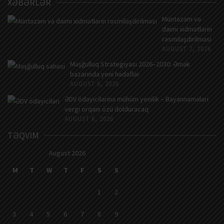
XƏBƏRLƏR
Müntəzəm və
daimi xidmətlərin
rəsmiləşdirilməsi
AUGUST 7, 2026
Məşğulluq Strategiyası 2026–2030: Əmək
bazarında yeni hədəflər
AUGUST 6, 2026
ƏDV ödəyicilərinə mühüm yenilik – Bəyannamələri
vergi orqanı özü dolduracaq
AUGUST 6, 2026
TƏQVIM
August 2026
M
T
W
T
F
S
S
1
2
3
4
5
6
7
8
9