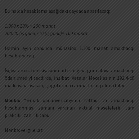
Bu halda hesablama aşağıdakı qaydada aparılacaq:
1.000 x 20% = 200 manat
200:20 (iş günü)x10 (iş günü)= 100 manat.
Həmin ayın sonunda mühasibə 1.100 manat əməkhaqqı
hesablanacaq.
İşçiyə əmək funksiyasının artırıldığına görə əlavə əməkhaqqı
ödənilmədiyi təqdirdə, İnzibati Xətalar Məcəlləsinin 192.4-cü
maddəsinə əsasən, işəgötürənə cərimə tətbiq oluna bilər.
Mənbə:
“Əmək qanunvericiliyinin tətbiqi və əməkhaqqı
hesablanması zamanı yaranan aktual məsələlərin tam
praktiki izahı” kitabı.
Mənbə: vergiler.az