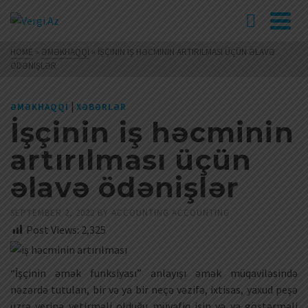
HOME
»
ƏMƏKHAQQI
»
İŞÇININ IŞ HƏCMININ ARTIRILMASI ÜÇÜN ƏLAVƏ
ÖDƏNIŞLƏR
|
ƏMƏKHAQQI
XƏBƏRLƏR
İşçinin iş həcminin
artırılması üçün
əlavə ödənişlər
SEPTEMBER 2, 2022
BY
ACCOUNTING ACCOUNTING
Post Views:
2,325
“İşçinin əmək funksiyası” anlayışı əmək müqaviləsində
nəzərdə tutulan, bir və ya bir neçə vəzifə, ixtisas, yaxud peşə
üzrə yerinə yetirməli olduğu müvafiq işin və ya göstərməli