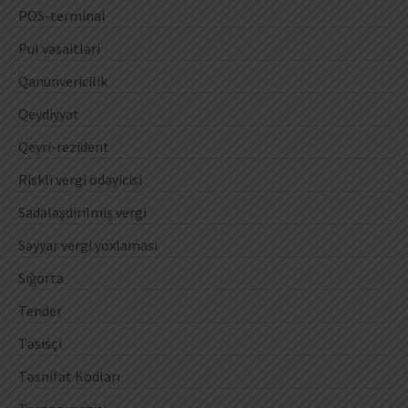
POS-terminal
Pul vəsaitləri
Qanunvericilik
Qeydiyyat
Qeyri-rezident
Riskli vergi ödəyicisi
Sadələşdirilmiş vergi
Səyyar vergi yoxlaması
Sığorta
Tender
Təsisçi
Təsnifat Kodları