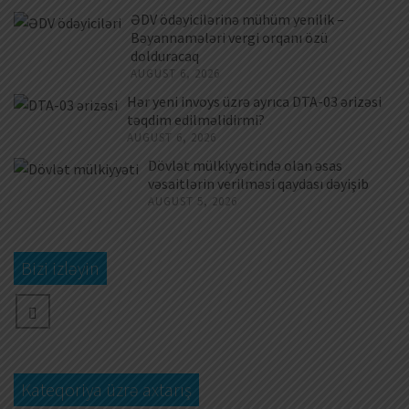
ƏDV ödəyicilərinə mühüm yenilik –
Bəyannamələri vergi orqanı özü
dolduracaq
AUGUST 6, 2026
Hər yeni invoys üzrə ayrıca DTA-03 ərizəsi
təqdim edilməlidirmi?
AUGUST 6, 2026
Dövlət mülkiyyətində olan əsas
vəsaitlərin verilməsi qaydası dəyişib
AUGUST 5, 2026
Bizi izləyin
Kateqoriya üzrə axtarış