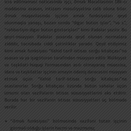
icra edilməməsi nəticəsində işçi, Əmək Məcəlləsinin 186-cı
maddəsinə əsasən, intizam məsuliyyətinə cəlb oluna bilər.
Əmək müqaviləsində işçinin əmək funksiyaları qeyd
olunmaqla yanaşı, bəzən sonda “digər bütün işlər”, “və s.”,
“rəhbərliyin digər bütün göstərişləri” kimi ifadələr yazılır. Bu
qeyri-müəyyən ifadələr yuxarıda qeyd olunan normalara
zidddir, təcrübədə ciddi çətinliklər yaradır. Qeyd etdiyimiz
kimi əmək funksiyası “Vahid tarif-ixtisas sorğu kitabçası”na
əsasən və ya işəgötürən tərəfindən müəyyən edilir. Mülkiyyət
və təşkilati-hüquqi formasından asılı olmayaraq müəssisə,
idarə və təşkilatlar işçinin əməyin ödəniş dərəcəsini müəyyən
etmək üçün “Vahid tarif-ixtisas sorğu kitabçası”na
əsaslanırlar. Sorğu kitabçası özündə bütün sahələr üçün
ümumi olan vəzifələrin ixtisas xüsusiyyətlərini əks etdirir.
Burada hər bir vəzifənin ixtisas xüsusiyyətləri üç bölmədə
verilir:
“Əmək funksiyası” bölməsində vəzifəni tutan işçinin
görməli olduğu işlərin həcmi və məzmunu;