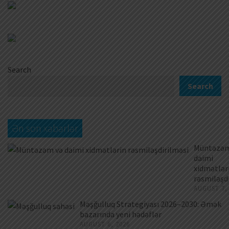
Search
Search
Ən son xəbərlər
Müntəzəm
daimi
xidmətlər
rəsmiləşd
AUGUST 7,
Məşğulluq Strategiyası 2026–2030: Əmək
bazarında yeni hədəflər
AUGUST 6, 2026