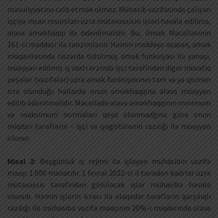
məsuliyyətinə cəlb etmək olmaz. Mühasib vəzifəsində çalışan
işçiyə insan resursları üzrə mütəxəssisin işləri həvalə edilirsə,
əlavə əməkhaqqı da ödənilməlidir. Bu, Əmək Məcəlləsinin
161-ci maddəsi ilə tənzimlənir. Həmin maddəyə əsasən, əmək
müqaviləsində nəzərdə tutulmuş əmək funksiyası ilə yanaşı,
müəyyən edilmiş iş vaxtı ərzində işçi tərəfindən digər müvafiq
peşələr (vəzifələr) üzrə əmək funksiyasının tam və ya qismən
icra olunduğu hallarda onun əməkhaqqına əlavə müəyyən
edilib ödənilməlidir. Məcəllədə əlavə əməkhaqqının minimum
və maksimum normaları qeyd olunmadğına görə onun
miqdarı tərəflərin – işçi və işəgötürənin razılığı ilə müəyyən
olunur.
Misal 2:
Beşgünlük iş rejimi ilə işləyən mühasibin vəzifə
maaşı 1.000 manatdır. 1 fevral 2022-ci il tarixdən kadrlar üzrə
mütəxəssis tərəfindən görüləcək işlər mühasibə həvalə
olunub. Həmin işlərin icrası ilə əlaqədar tərəflərin qarşılıqlı
razılığı ilə mühasibə vəzifə maaşının 20%-i miqdarında əlavə