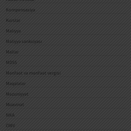
Kompensasiya
Kurslar
Maliyyə
Maliyyə sanksiyası
Mallar
MDSS
Mənfəət və mənfəət vergisi
Məqalələr
Məzuniyyət
Müavinət
NKA
ÖMV