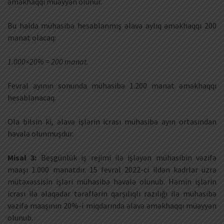
əməkhaqqı müəyyən olunur.
Bu halda mühasibə hesablanmış əlavə aylıq əməkhaqqı 200
manat olacaq:
1.000×20% = 200 manat.
Fevral ayının sonunda mühasibə 1.200 manat əməkhaqqı
hesablanacaq.
Ola bilsin ki, əlavə işlərin icrası mühasibə ayın ortasından
həvalə olunmuşdur.
Misal 3:
Beşgünlük iş rejimi ilə işləyən mühasibin vəzifə
maaşı 1.000 manatdır. 15 fevral 2022-ci ildən kadrlar üzrə
mütəxəssisin işləri mühasibə həvalə olunub. Həmin işlərin
icrası ilə əlaqədar tərəflərin qarşılıqlı razılığı ilə mühasibə
vəzifə maaşının 20%-i miqdarında əlavə əməkhaqqı müəyyən
olunub.