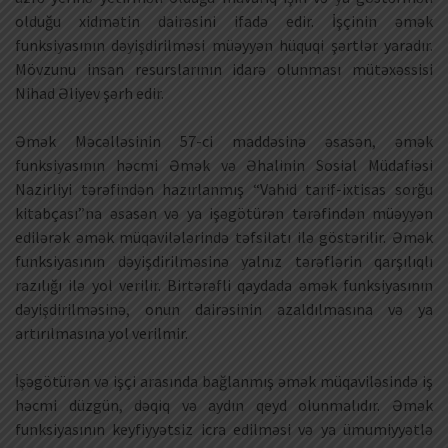
olduğu xidmətin dairəsini ifadə edir. İşçinin əmək
funksiyasının dəyişdirilməsi müəyyən hüquqi şərtlər yaradır.
Mövzunu insan resurslarının idarə olunması mütəxəssisi
Nihad Əliyev şərh edir.
Əmək Məcəlləsinin 57-ci maddəsinə əsasən, əmək
funksiyasının həcmi Əmək və Əhalinin Sosial Müdafiəsi
Nazirliyi tərəfindən hazırlanmış “Vahid tarif-ixtisas sorğu
kitabçası”na əsasən və ya işəgötürən tərəfindən müəyyən
edilərək əmək müqavilələrində təfsilatı ilə göstərilir. Əmək
funksiyasının dəyişdirilməsinə yalnız tərəflərin qarşılıqlı
razılığı ilə yol verilir. Birtərəfli qaydada əmək funksiyasının
dəyişdirilməsinə, onun dairəsinin azaldılmasına və ya
artırılmasına yol verilmir.
İşəgötürən və işçi arasında bağlanmış əmək müqaviləsində iş
həcmi düzgün, dəqiq və aydın qeyd olunmalıdır. Əmək
funksiyasının keyfiyyətsiz icra edilməsi və ya ümumiyyətlə