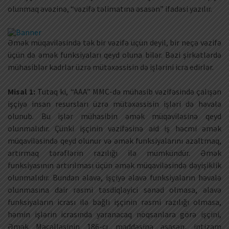
olunmaq əvəzinə, “vəzifə təlimatına əsasən” ifadəsi yazılır.
Əmək müqaviləsində tək bir vəzifə üçün deyil, bir neçə vəzifə
üçün də əmək funksiyaları qeyd oluna bilər. Bəzi şirkətlərdə
mühasiblər kadrlar üzrə mütəxəssisin də işlərini icra edirlər.
Misal 1:
Tutaq ki, “AAA” MMC-də mühasib vəzifəsində çalışan
işçiyə insan resursları üzrə mütəxəssisin işləri də həvalə
olunub. Bu işlər mühasibin əmək müqaviləsinə qeyd
olunmalıdır. Çünki işçinin vəzifəsinə aid iş həcmi əmək
müqaviləsində qeyd olunur və əmək funksiyalarını azaltmaq,
artırmaq tərəflərin razılığı ilə mümkündür. Əmək
funksiyasının artırılması üçün əmək müqaviləsində dəyişiklik
olunmalıdır. Bundan əlavə, işçiyə əlavə funksiyaların həvalə
olunmasına dair rəsmi təsdiqləyici sənəd olmasa, əlavə
funksiyaların icrası ilə bağlı işçinin rəsmi razılığı olmasa,
həmin işlərin icrasında yaranacaq nöqsanlara görə işçini,
Əmək Məcəlləsinin 186-cı maddəsinə əsasən, intizam