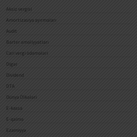
Aksiz vergisi
Amortizasiya ayırmaları
Audit
Barter əməliyyatları
Cari vergi ödəmələri
Digər
Dividend
DTA
Dünya Ölkələri
E-kassa
E-qaimə
Ezamiyyə