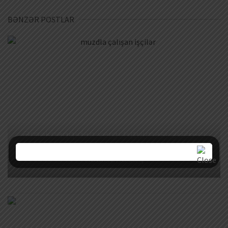
BƏNZƏR POSTLAR
Əməkhaqqıdan vergi tutulması: 2026-cı
ildə əməkhaqqı cədvəli necə
hazırlanacaq