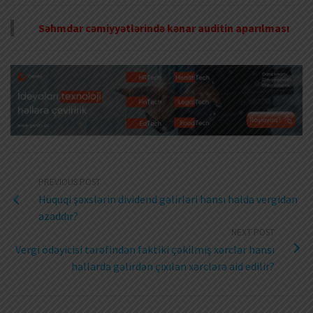
Səhmdar cəmiyyətlərində kənar auditin aparılması
PREVIOUS POST
Hüquqi şəxslərin dividend gəlirləri hansı halda vergidən
azaddır?
NEXT POST
Vergi ödəyicisi tərəfindən faktiki çəkilmiş xərclər hansı
hallarda gəlirdən çıxılan xərclərə aid edilir?