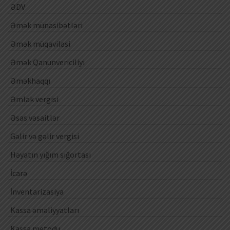
ƏDV
Əmək münasibətləri
Əmək müqaviləsi
Əmək Qanunvericiliyi
Əməkhaqqı
Əmlak vergisi
Əsas vəsaitlər
Gəlir və gəlir vergisi
Həyatın yığım sığortası
İcarə
İnventarizasiya
Kassa əməliyyatları
Kassa metodu