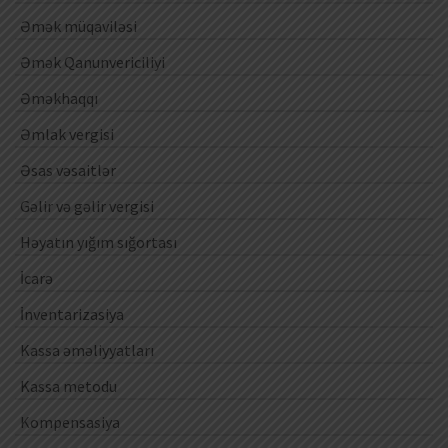
Əmək müqaviləsi
Əmək Qanunvericiliyi
Əməkhaqqı
Əmlak vergisi
Əsas vəsaitlər
Gəlir və gəlir vergisi
Həyatın yığım sığortası
İcarə
İnventarizasiya
Kassa əməliyyatları
Kassa metodu
Kompensasiya