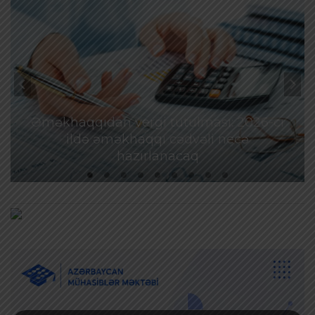
Əməkhaqqıdan vergi tutulması: 2026-cı
ildə əməkhaqqı cədvəli necə
hazırlanacaq