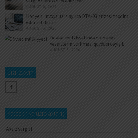
vergi orqanı özü dolduracaq
AUGUST 6, 2026
Hər yeni invoys üzrə ayrıca DTA-03 ərizəsi təqdim
edilməlidirmi?
AUGUST 6, 2026
Dövlət mülkiyyətində olan əsas
vəsaitlərin verilməsi qaydası dəyişib
AUGUST 5, 2026
Bizi izləyin
Kateqoriya üzrə axtarış
Aksiz vergisi