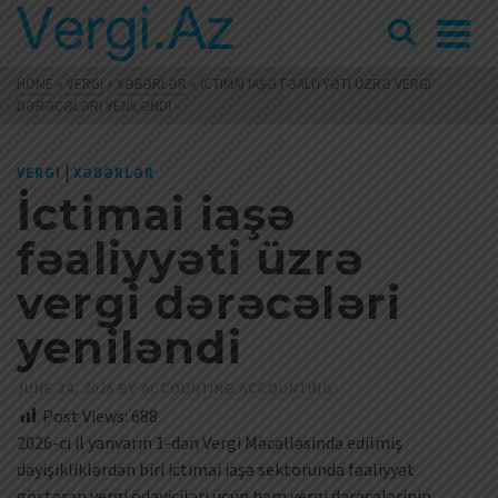
HOME
»
VERGI
»
XƏBƏRLƏR
»
İCTIMAI IAŞƏ FƏALIYYƏTI ÜZRƏ VERGI
DƏRƏCƏLƏRI YENILƏNDI
|
VERGI
XƏBƏRLƏR
İctimai iaşə
fəaliyyəti üzrə
vergi dərəcələri
yeniləndi
JUNE 24, 2026
BY
ACCOUNTING ACCOUNTING
Post Views:
688
2026-cı il yanvarın 1-dən Vergi Məcəlləsində edilmiş
dəyişikliklərdən biri ictimai iaşə sektorunda fəaliyyət
göstərən vergi ödəyiciləri üçün həm vergi dərəcələrinin