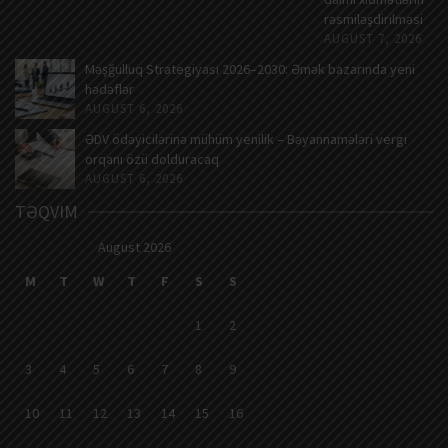
rəsmiləşdirilməsi
AUGUST 7, 2026
Məşğulluq Strategiyası 2026–2030: Əmək bazarında yeni
hədəflər
AUGUST 6, 2026
ƏDV ödəyicilərinə mühüm yenilik – Bəyannamələri vergi
orqanı özü dolduracaq
AUGUST 6, 2026
TƏQVIM
August 2026
M
T
W
T
F
S
S
1
2
3
4
5
6
7
8
9
10
11
12
13
14
15
16