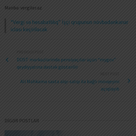
Mənbə: vergiler.az
“Vergi və hesabatlılıq” İşçi qrupunun növbədənkənar
iclası keçiriləcək
PREVIOUS POST
DOST mərkəzlərində pensiyaçılar üçün “mygov”
qeydiyyatına dəstək göstərilir
NEXT POST
Ali Məhkəmə saxta alqı-satqı ilə bağlı mövqeyini
açıqlayıb
DİGƏR POSTLAR