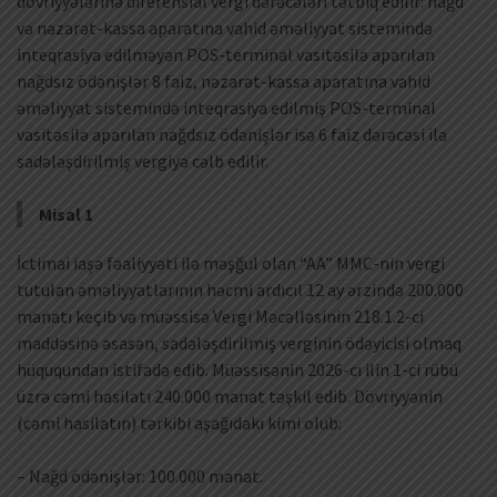
dövriyyələrinə diferensial vergi dərəcələri tətbiq edilir: nağd
və nəzarət-kassa aparatına vahid əməliyyat sistemində
inteqrasiya edilməyən POS-terminal vasitəsilə aparılan
nağdsız ödənişlər 8 faiz, nəzarət-kassa aparatına vahid
əməliyyat sistemində inteqrasiya edilmiş POS-terminal
vasitəsilə aparılan nağdsız ödənişlər isə 6 faiz dərəcəsi ilə
sadələşdirilmiş vergiyə cəlb edilir.
Misal 1
İctimai iaşə fəaliyyəti ilə məşğul olan “AA” MMC-nin vergi
tutulan əməliyyatlarının həcmi ardıcıl 12 ay ərzində 200.000
manatı keçib və müəssisə Vergi Məcəlləsinin 218.1.2-ci
maddəsinə əsasən, sadələşdirilmiş verginin ödəyicisi olmaq
hüququndan istifadə edib. Müəssisənin 2026-cı ilin 1-ci rübü
üzrə cəmi hasilatı 240.000 manat təşkil edib. Dövriyyənin
(cəmi hasilatın) tərkibi aşağıdakı kimi olub:
– Nağd ödənişlər: 100.000 manat.