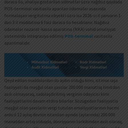
dərəcə ilə, əhaliyə göstərilən xidmətlər üzrə nağdsız qaydada
POS-terminal vasitəsilə aparılan ödəmələr əsasında
formalaşan vergitutma obyekti üzrə isə 2026-cı il yanvarın 1-
dən 3 il müddətinə 6 faiz dərəcə ilə hesablanır. Nağdsız
ödəmələr nəzarət-kassa aparatına (NKA) vahid əməliyyat
sistemində inteqrasiya edilmiş
POS-terminal
vasitəsilə
aparılmalıdır.
Qeyd edilən maddələrdən də aydın olduğu kimi, ictimai iaşə
fəaliyyəti ilə məşğul olan şəxslər 200.000 manatlıq limitdən
asılı olmayaraq, sadələşdirilmiş verginin ödəyicisi kimi
fəaliyyətlərini davam etdirə bilərlər. Sözügedən fəaliyyətlə
məşğul olan şəxslərin vergi tutulan əməliyyatlarının həcmi
ardıcıl 12 aylıq dövrün istənilən ayında (aylarında) 200.000
manatdan artıq olduqda, dövriyyənin tərkibindən asılı olaraq,