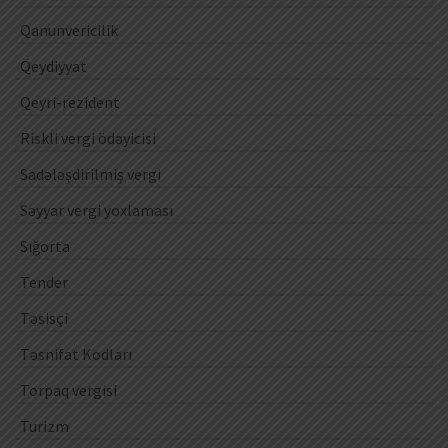
Qanunvericilik
Qeydiyyat
Qeyri-rezident
Riskli vergi ödəyicisi
Sadələşdirilmiş vergi
Səyyar vergi yoxlaması
Sığorta
Tender
Təsisçi
Təsnifat Kodları
Torpaq vergisi
Turizm