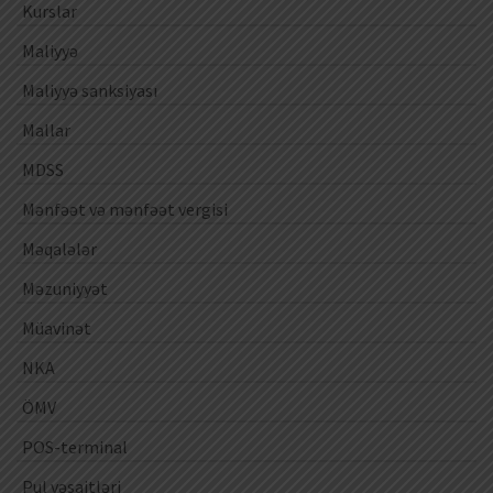
Kurslar
Maliyyə
Maliyyə sanksiyası
Mallar
MDSS
Mənfəət və mənfəət vergisi
Məqalələr
Məzuniyyət
Müavinət
NKA
ÖMV
POS-terminal
Pul vəsaitləri