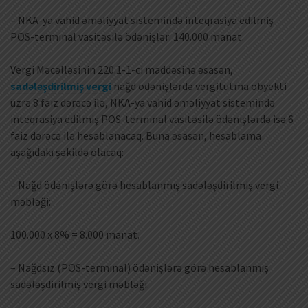
– NKA-ya vahid əməliyyat sistemində inteqrasiya edilmiş
POS-terminal vasitəsilə ödənişlər: 140.000 manat.
Vergi Məcəlləsinin 220.1-1-ci maddəsinə əsasən,
sadələşdirilmiş vergi
nağd ödənişlərdə vergitutma obyekti
üzrə 8 faiz dərəcə ilə, NKA-ya vahid əməliyyat sistemində
inteqrasiya edilmiş POS-terminal vasitəsilə ödənişlərdə isə 6
faiz dərəcə ilə hesablanacaq. Buna əsasən, hesablama
aşağıdakı şəkildə olacaq:
– Nağd ödənişlərə görə hesablanmış sadələşdirilmiş vergi
məbləği:
100.000 x 8% = 8.000 manat.
– Nağdsız (POS-terminal) ödənişlərə görə hesablanmış
sadələşdirilmiş vergi məbləği: