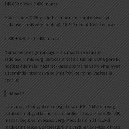
140.000 x 6% = 8.400 manat.
Müəssisənin 2026-cı ilin 1-ci rübü üçün cəmi ödəyəcəyi
sadələşdirilmiş vergi məbləği 16.400 manat təşkil edəcək:
8.000 + 8.400 = 16.400 manat.
Nümunədən də göründüyü kimi, müəssisə 6 faizlik
sadələşdirilmiş vergi dərəcəsini tətbiq edə bilir. Ona görə ki,
nağdsız ödəmələr nəzarət-kassa aparatına vahid əməliyyat
sistemində inteqrasiya edilmiş POS-terminal vasitəsilə
aparılıb.
Misal 2
İctimai iaşə fəaliyyəti ilə məşğul olan “BB” MMC-nin vergi
tutulan əməliyyatlarının həcmi ardıcıl 12 ay ərzində 200.000
manatı keçib və müəssisə Vergi Məcəlləsinin 218.1.2-ci
maddəsinə əsasən, sadələşdirilmiş verginin ödəyicisi olmaq