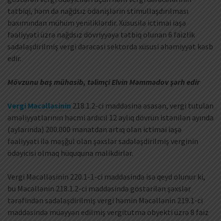
tətbiqi, həm də nağdsız ödənişlərin stimullaşdırılması
baxımından mühüm yeniliklərdir. Xüsusilə ictimai iaşə
fəaliyyəti üzrə nağdsız dövriyyəyə tətbiq olunan 6 faizlik
sadələşdirilmiş vergi dərəcəsi sektorda xüsusi əhəmiyyət kəsb
edir.
Mövzunu baş mühasib, təlimçi Elvin Məmmədov şərh edir
Vergi Məcəlləsinin
218.1.2-ci maddəsinə əsasən, vergi tutulan
əməliyyatlarının həcmi ardıcıl 12 aylıq dövrün istənilən ayında
(aylarında) 200.000 manatdan artıq olan ictimai iaşə
fəaliyyəti ilə məşğul olan şəxslər sadələşdirilmiş verginin
ödəyicisi olmaq hüququna malikdirlər.
Vergi Məcəlləsinin 220.1-1-ci maddəsində isə qeyd olunur ki,
bu Məcəllənin 218.1.2-ci maddəsində göstərilən şəxslər
tərəfindən sadələşdirilmiş vergi həmin Məcəllənin 219.1-ci
maddəsində müəyyən edilmiş vergitutma obyekti üzrə 8 faiz