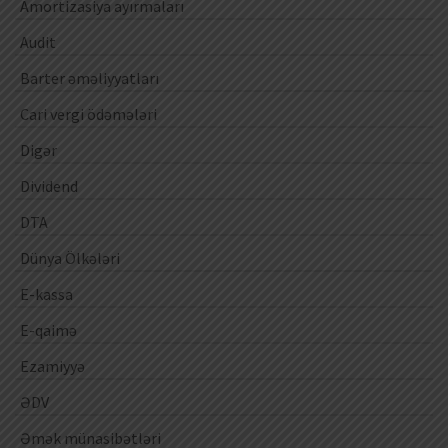
Amortizasiya ayırmaları
Audit
Barter əməliyyatları
Cari vergi ödəmələri
Digər
Dividend
DTA
Dünya Ölkələri
E-kassa
E-qaimə
Ezamiyyə
ƏDV
Əmək münasibətləri