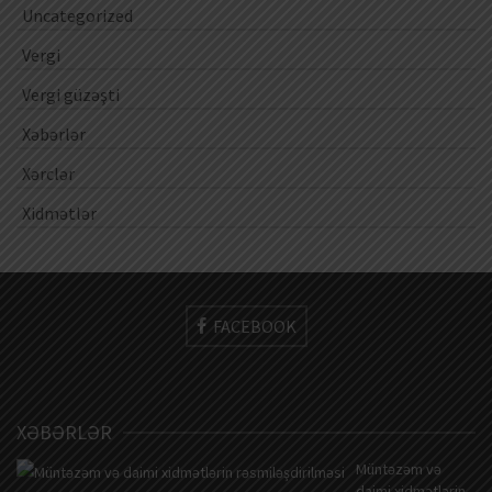
Uncategorized
Vergi
Vergi güzəşti
Xəbərlər
Xərclər
Xidmətlər
FACEBOOK
XƏBƏRLƏR
Müntəzəm və
daimi xidmətlərin