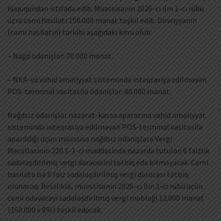
hüququndan istifadə edib. Müəssisənin 2026-cı ilin 1-ci rübü
üzrə cəmi hasilatı 150.000 manat təşkil edib. Dövriyyənin
(cəmi hasilatın) tərkibi aşağıdakı kimi olub:
– Nağd ödənişlər: 70.000 manat.
– NKA-ya vahid əməliyyat sistemində inteqrasiya edilməyən
POS-terminal vasitəsilə ödənişlər: 80.000 manat.
Nağdsız ödənişlər nəzarət-kassa aparatına vahid əməliyyat
sistemində inteqrasiya edilməyən POS-terminal vasitəsilə
aparıldığı üçün müəssisə nağdsız ödənişlərə Vergi
Məcəlləsinin 220.1-1-ci maddəsində nəzərdə tutulan 6 faizlik
sadələşdirilmiş vergi dərəcəsini tətbiq edə bilməyəcək. Cəmi
hasilata isə 8 faiz sadələşdirilmiş vergi dərəcəsi tətbiq
olunacaq. Beləliklə, müəssisənin 2026-cı ilin 1-ci rübü üçün
cəmi ödəyəcəyi sadələşdirilmiş vergi məbləği 12.000 manat
(150.000 x 8%) təşkil edəcək.