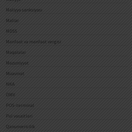
Maliyyə sanksiyası
Mallar
MDSS
Mənfəət və mənfəət vergisi
Məqalələr
Məzuniyyət
Müavinət
NKA
ÖMV
POS-terminal
Pul vəsaitləri
Qanunvericilik