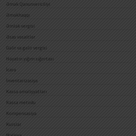
Əmək Qanunvericiliyi
Əməkhaqqı
Əmlak vergisi
Əsas vəsaitlər
Gəlir və gəlir vergisi
Həyatın yığım sığortası
İcarə
İnventarizasiya
Kassa əməliyyatları
Kassa metodu
Kompensasiya
Kurslar
Maliyyə