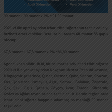
90 manat + 90 manat x 2% = 91,80 manat.
2021-ci ilin aprel ayından icbari tibbi sığortanın tətbiq edildiyi
inzibati ərazi vahidləri üzrə isə bu rəqəm 68 manat 85 qəpik
olacaq:
67,5 manat + 67,5 manat x 2% =86,80 manat.
Agentlikdən bildirilib ki, birinci mərhələdə icbari tibbi sığorta
2020-ci ilin yanvar ayından Naxçıvan Muxtar Respublikasında,
Mingəçevir şəhərində, Qusar, Xaçmaz, Quba, Şabran, Siyəzən,
Xızı, Qobustan, İsmayıllı, Ağsu, Şamaxı, Balakən, Zaqatala,
Qax, Şəki, Oğuz, Qəbələ, Göyçay, Ucar, Zərdab, Kürdəmir,
Yevlax və Ağdaş rayonlarında tətbiq edilir. Həmin regionlarda
icbari tibbi sığorta haqqının adambaşına məbləği 90 manat
təşkil edir.