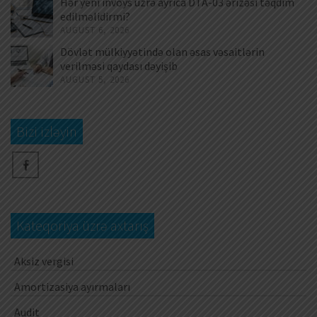
Hər yeni invoys üzrə ayrıca DTA-03 ərizəsi təqdim
edilməlidirmi?
AUGUST 6, 2026
Dövlət mülkiyyətində olan əsas vəsaitlərin
verilməsi qaydası dəyişib
AUGUST 5, 2026
Bizi izləyin
Kateqoriya üzrə axtarış
Aksiz vergisi
Amortizasiya ayırmaları
Audit