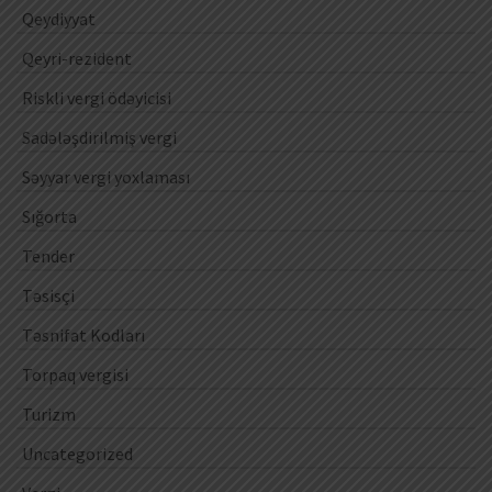
Qeydiyyat
Qeyri-rezident
Riskli vergi ödəyicisi
Sadələşdirilmiş vergi
Səyyar vergi yoxlaması
Sığorta
Tender
Təsisçi
Təsnifat Kodları
Torpaq vergisi
Turizm
Uncategorized