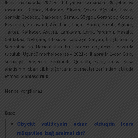
İkinci mərhələdə, 2021-ci il 1 yanvar tarixindən 36 şəhər və
rayonun – Gəncə, Naftalan, Şirvan, Qazax, Ağstafa, Tovuz,
Şəmkir, Gədəbəy, Daşkəsən, Samux, Göygöl, Goranboy, Xocalı,
Beyləqan, Xocavənd, Ağcabədi, Laçın, Bərdə, Füzuli, Ağdam,
Tərtər, Kəlbəcər, Astara, Lənkəran, Lerik, Yardımlı, Masallı,
Cəlilabad, Neftçala, Biləsuvar, Cəbrayıl, Salyan, İmişli, Saatlı,
Sabirabad və Hacıqabulun bu sistemə qoşulması nəzərdə
tutulub. Üçüncü mərhələdə isə – 2021-ci il aprelin 1-dən Bakı,
Sumqayıt, Abşeron, Xankəndi, Qubadlı, Zəngilan və Şuşa
əhalisinin icbari tibbi sığortanın xidmətlər zərfindən istifadə
etməsi planlaşdırılıb.
Mənbə: vergiler.az
Bax:
Obyekt valideynin adına olduqda icarə
müqaviləsi bağlanılmalıdır?