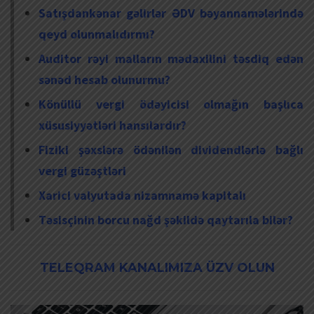
Satışdankənar gəlirlər ƏDV bəyannamələrində
qeyd olunmalıdırmı?
Auditor rəyi malların mədaxilini təsdiq edən
sənəd hesab olunurmu?
Könüllü vergi ödəyicisi olmağın başlıca
xüsusiyyətləri hansılardır?
Fiziki şəxslərə ödənilən dividendlərlə bağlı
vergi güzəştləri
Xarici valyutada nizamnamə kapitalı
Təsisçinin borcu nağd şəkildə qaytarıla bilər?
TELEQRAM KANALIMIZA ÜZV OLUN