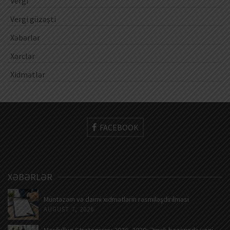
Vergi
Vergi güzəşti
Xəbərlər
Xərclər
Xidmətlər
FACEBOOK
XƏBƏRLƏR
Müntəzəm və daimi xidmətlərin rəsmiləşdirilməsi
AUGUST 7, 2026