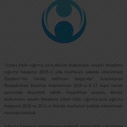
“İcbari tibbi sığorta üzrə dövlət büdcəsinin vəsaiti hesabına
sığorta haqqının 2020-ci ildə mərhələli şəkildə ödənilməsi
Qaydası”nın təsdiq edilməsi haqqında” Azərbaycan
Respublikası Nazirlər Kabinetinin 2020-ci il 17 mart tarixli
qərarında dəyişiklik edilib. Dəyişikliyə əsasən, dövlət
büdcəsinin vəsaiti hesabına icbari tibbi sığorta üzrə sığorta
haqqının 2020 və 2021-ci illərdə mərhələli şəkildə ödənilməsi
nəzərdə tutulub.
Sığorta haqqının adambaşına məbləği icbari tibbi sığortanın