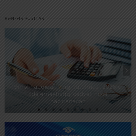
BƏNZƏR POSTLAR
Əməkhaqqıdan vergi tutulması: 2026-cı
ildə əməkhaqqı cədvəli necə
hazırlanacaq