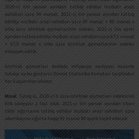
2020-ci ilin yanvar ayından tətbiq edildiyi inzibati ərazi
vahidləri üzrə 90 manat, 2021-ci ilin yanvar ayından tətbiq
edildiyi inzibati ərazi vahidləri üzrə 90 manat + 90 manat x
ölkə üzrə istehlak qiymətlərinin indeksi, 2021-ci ilin aprel
ayından tətbiq edildiyi inzibati ərazi vahidləri üzrə 67,5 manat
+ 67,5 manat x ölkə üzrə istehlak qiymətlərinin indeksi
müəyyən edilib.
İstehlak qiymətləri dedikdə inflyasiya səviyyəsi nəzərdə
tutulur və bu göstərici Dövlət Statistika Komitəsi tərəfindən
hər il üçün elan olunur.
Misal
: Tutaq ki, 2020-ci il üzrə istehlak qiymətləri indeksinin
illik səviyyəsi 2 faiz olub. 2021-ci ilin yanvar ayından icbari
tibbi sığortanın tətbiq edildiyi inzibati ərazi vahidləri üzrə
adambaşına sığorta haqqı 91 manat 80 qəpik təşkil edəcək: