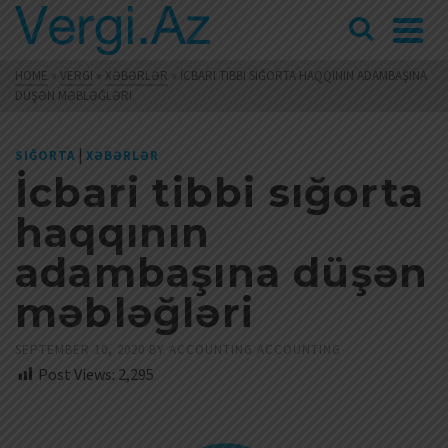
HOME
»
VERGI
»
XƏBƏRLƏR
»
İCBARI TIBBI SIĞORTA HAQQININ ADAMBAŞINA
DÜŞƏN MƏBLƏĞLƏRI
|
SIĞORTA
XƏBƏRLƏR
İcbari tibbi sığorta
haqqının
adambaşına düşən
məbləğləri
SEPTEMBER 10, 2020
BY
ACCOUNTING ACCOUNTING
Post Views:
2,295