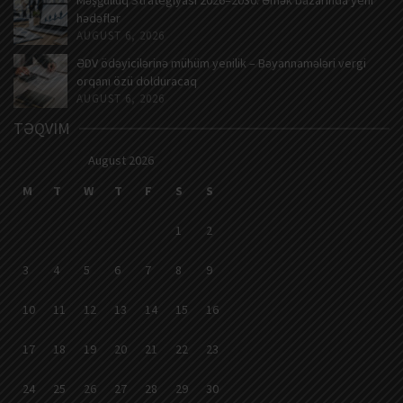
Məşğulluq Strategiyası 2026–2030: Əmək bazarında yeni
hədəflər
AUGUST 6, 2026
ƏDV ödəyicilərinə mühüm yenilik – Bəyannamələri vergi
orqanı özü dolduracaq
AUGUST 6, 2026
TƏQVIM
August 2026
M
T
W
T
F
S
S
1
2
3
4
5
6
7
8
9
10
11
12
13
14
15
16
17
18
19
20
21
22
23
24
25
26
27
28
29
30