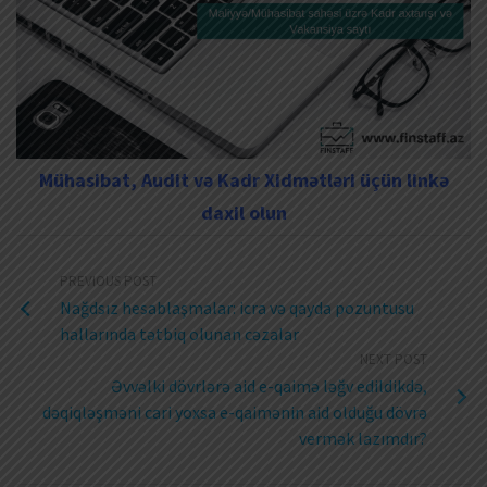
Mühasibat, Audit və Kadr Xidmətləri üçün linkə
daxil olun
PREVIOUS POST
Nağdsız hesablaşmalar: icra və qayda pozuntusu
hallarında tətbiq olunan cəzalar
NEXT POST
Əvvəlki dövrlərə aid e-qaimə ləğv edildikdə,
dəqiqləşməni cari yoxsa e-qaimənin aid olduğu dövrə
vermək lazımdır?