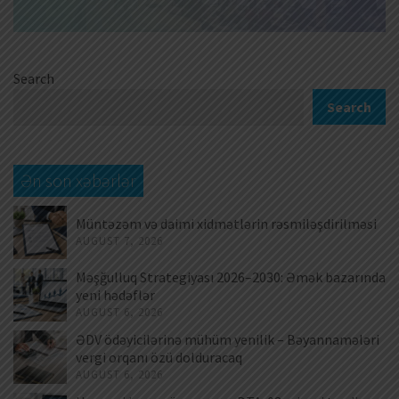
Search
Search
Ən son xəbərlər
Müntəzəm və daimi xidmətlərin rəsmiləşdirilməsi
AUGUST 7, 2026
Məşğulluq Strategiyası 2026–2030: Əmək bazarında
yeni hədəflər
AUGUST 6, 2026
ƏDV ödəyicilərinə mühüm yenilik – Bəyannamələri
vergi orqanı özü dolduracaq
AUGUST 6, 2026