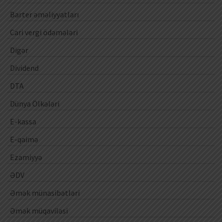
Barter əməliyyatları
Cari vergi ödəmələri
Digər
Dividend
DTA
Dünya Ölkələri
E-kassa
E-qaimə
Ezamiyyə
ƏDV
Əmək münasibətləri
Əmək müqaviləsi