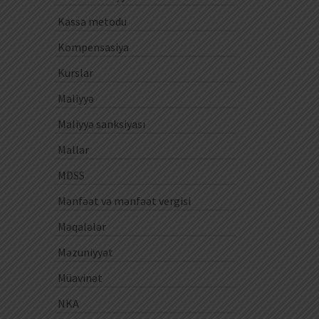
Kassa metodu
Kompensasiya
Kurslar
Maliyyə
Maliyyə sanksiyası
Mallar
MDSS
Mənfəət və mənfəət vergisi
Məqalələr
Məzuniyyət
Müavinət
NKA