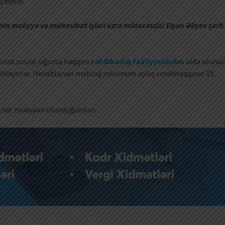
 edilib.
nin maliyyə və mühasibat işləri üzrə mütəxəssisi Elşən Əliyev şərh
vlət sosial sığorta haqqını
sahibkarlıq fəaliyyətindən
əldə oluna
esablayırlar. Hesablanan məbləğ minimum aylıq əməkhaqqının 15
manat müəyyən olunduğundan: