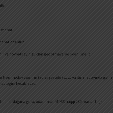
ir.
0 manat;
anat ödənilir.
nır və növbəti ayın 15-dən gec olmayaraq ödənilməlidir.
n Məmmədov Samirin (adlar şərtidir) 2026-cı ilin may ayında gəliri
əbləğini hesablayaq:
ində olduğuna görə, ödənilməli MDSS haqqı 280 manat təşkil edir.