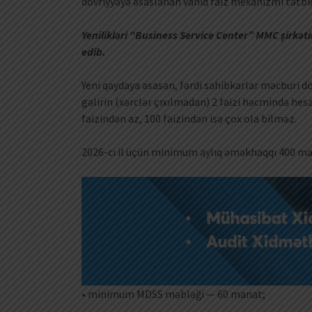
dövriyyəyə əsaslanan vahid faiz mexanizmi tətbiq
Yenilikləri “Business Service Center” MMC şirkəti
edib.
Yeni qaydaya əsasən, fərdi sahibkarlar məcburi dö
gəlirin (xərclər çıxılmadan) 2 faizi həcmində h
faizindən az, 100 faizindən isə çox ola bilməz.
2026-cı il üçün minimum aylıq əməkhaqqı 400 
• minimum MDSS məbləği — 60 manat;