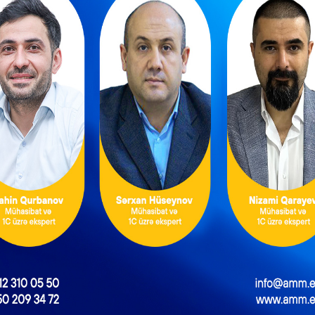
n buraxılışını artırıb
NEXT POST
Kimlərə və nə qədər əlavə məzuniyyət verilir?
ƏDV ödəyicilərinə