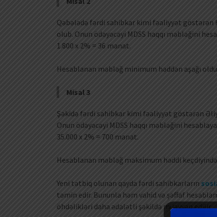
Misal 2
Qəbələdə fərdi sahibkar kimi fəaliyyət göstərən H
olub. Onun ödəyəcəyi MDSS haqqı məbləğini hesa
1.800 x 2% = 36 manat.
Hesablanan məbləğ minimum həddən aşağı olduğ
Misal 3
Şəkidə fərdi sahibkar kimi fəaliyyət göstərən Əli
Onun ödəyəcəyi MDSS haqqı məbləğini hesablaya
35.000 x 2% = 700 manat.
Hesablanan məbləğ maksimum həddi keçdiyindən
Yeni tətbiq olunan qayda fərdi sahibkarların
sosi
təmin edir. Bununla həm vahid və şəffaf hesabla
öhdəlikləri daha ədalətli şəkildə müəyyən edilir.