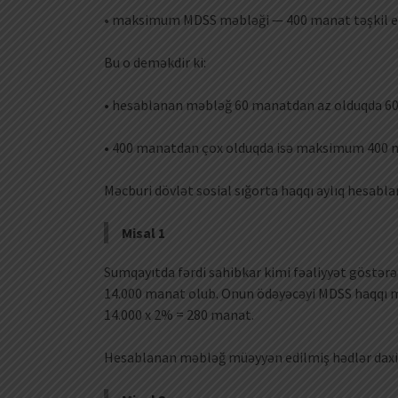
• maksimum MDSS məbləği — 400 manat təşkil ed
Bu o deməkdir ki:
• hesablanan məbləğ 60 manatdan az olduqda 6
• 400 manatdan çox olduqda isə maksimum 400 m
Məcburi dövlət sosial sığorta haqqı aylıq hesabla
Misal 1
Sumqayıtda fərdi sahibkar kimi fəaliyyət göstərə
14.000 manat olub. Onun ödəyəcəyi MDSS haqqı m
14.000 x 2% = 280 manat.
Hesablanan məbləğ müəyyən edilmiş hədlər daxil