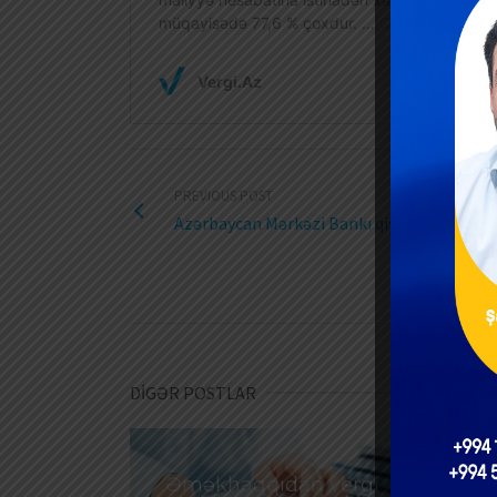
PREVIOUS POST
Azərbaycan Mərkəzi Bankı qiymətli kağızları
DİGƏR POSTLAR
Əməkhaqqıdan vergi