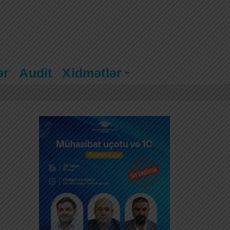
ər
Audit
Xidmətlər