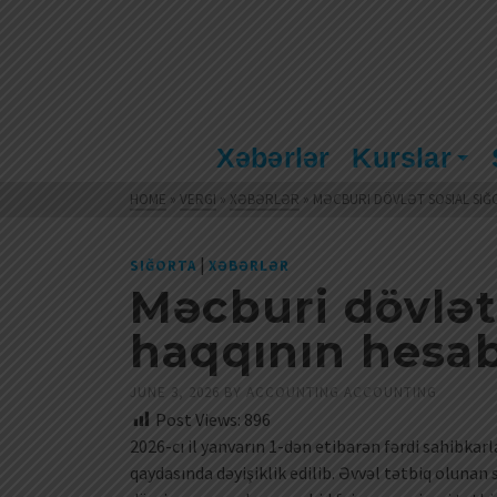
Xəbərlər
Kurslar
HOME
»
VERGI
»
XƏBƏRLƏR
»
MƏCBURI DÖVLƏT SOSIAL SIĞ
|
SIĞORTA
XƏBƏRLƏR
Məcburi dövlət 
haqqının hesa
JUNE 3, 2026
BY
ACCOUNTING ACCOUNTING
Post Views:
896
2026-cı il yanvarın 1-dən etibarən fərdi sahibka
qaydasında dəyişiklik edilib. Əvvəl tətbiq olunan 