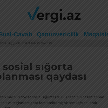
Sual-Cavab
Qanunvericilik
Məqaləl
ORTA HAQQININ HESABLANMASI QAYDASI
sosial sığorta
blanması qaydası
rların məcburi dövlət sosial sığorta (MDSS) haqqının hesablanması
sabit və regionlara görə fərqləndirilmiş sistem ləğv edilərək