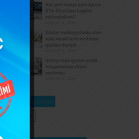
Hər yeni invoys üzrə ayrıca
DTA-03 ərizəsi təqdim
edilməlidirmi?
AUGUST 6, 2026
Dövlət mülkiyyətində olan
əsas vəsaitlərin verilməsi
qaydası dəyişib
AUGUST 5, 2026
Əlilliyi olan işçinin əmək
müqaviləsinə xitam
verilməsi
AUGUST 5, 2026
Bizi izləyin