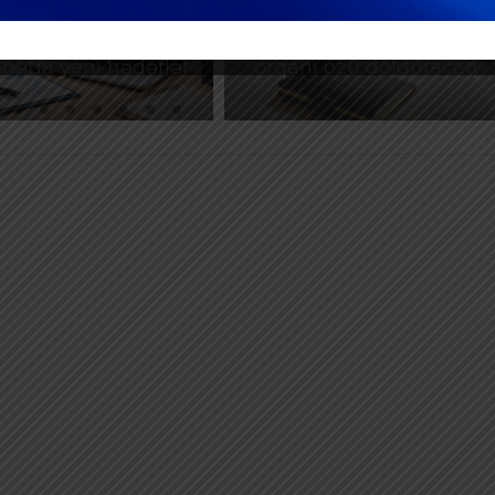
ulluq Strategiyası
mühüm yenilik –
026–2030: Əmək
Bəyannamələri vergi
rında yeni hədəflər
orqanı özü dolduracaq