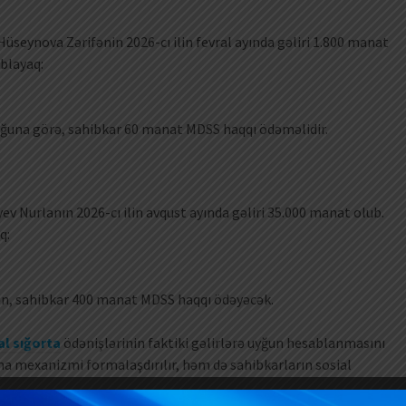
üseynova Zərifənin 2026-cı ilin fevral ayında gəliri 1.800 manat
blayaq:
una görə, sahibkar 60 manat MDSS haqqı ödəməlidir.
yev Nurlanın 2026-cı ilin avqust ayında gəliri 35.000 manat olub.
q:
, sahibkar 400 manat MDSS haqqı ödəyəcək.
al sığorta
ödənişlərinin faktiki gəlirlərə uyğun hesablanmasını
ma mexanizmi formalaşdırılır, həm də sahibkarların sosial