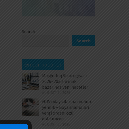
Search
Search
Ən son xəbərlər
Məşğulluq Strategiyası
2026–2030: Əmək
bazarında yeni hədəflər
AUGUST 6, 2026
ƏDV ödəyicilərinə mühüm
yenilik – Bəyannamələri
vergi orqanı özü
dolduracaq
AUGUST 6, 2026