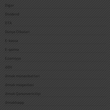
Digər
Dividend
DTA
Dünya Ölkələri
E-kassa
E-qaimə
Ezamiyyə
ƏDV
Əmək münasibətləri
Əmək müqaviləsi
Əmək Qanunvericiliyi
Əməkhaqqı