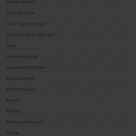
Əmlak vergisi
Əsas vəsaitlər
Gəlir və gəlir vergisi
Həyatın yığım sığortası
İcarə
İnventarizasiya
Kassa əməliyyatları
Kassa metodu
Kompensasiya
Kurslar
Maliyyə
Maliyyə sanksiyası
Mallar