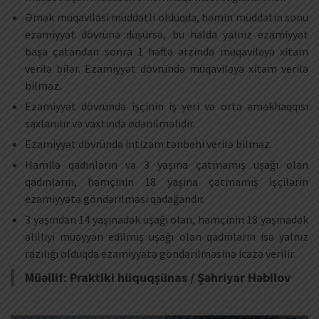
Əmək müqaviləsi müddətli olduqda, həmin müddətin sonu
ezamiyyət dövrünə düşürsə, bu halda yalnız ezamiyyət
başa çatandan sonra 1 həftə ərzində müqaviləyə xitam
verilə bilər. Ezamiyyət dövründə müqaviləyə xitam verilə
bilməz.
Ezamiyyət dövründə işçinin iş yeri və orta əməkhaqqısı
saxlanılır və vaxtında ödənilməlidir.
Ezamiyyət dövründə intizam tənbehi verilə bilməz.
Hamilə qadınların və 3 yaşına çatmamış uşağı olan
qadınların, həmçinin 18 yaşına çatmamış işçilərin
ezamiyyətə göndərilməsi qadağandır.
3 yaşından 14 yaşınadək uşağı olan, həmçinin 18 yaşınadək
əlilliyi müəyyən edilmiş uşağı olan qadınların isə yalnız
razılığı olduqda ezamiyyətə göndərilməsinə icazə verilir.
Müəllif: Praktiki hüquqşünas / Şəhriyar Həbilov