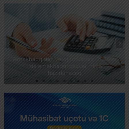
Əməkhaqqıdan vergi tutulması: 2026-cı
ildə əməkhaqqı cədvəli necə
hazırlanacaq