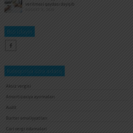
verilməsi qaydası dəyişib
AUGUST 5, 2026
Bizi izləyin
Kateqoriya üzrə axtarış
Aksiz vergisi
Amortizasiya ayırmaları
Audit
Barter əməliyyatları
Cari vergi ödəmələri