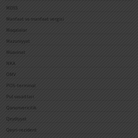
MDSS
Mənfəət və mənfəət vergisi
Məqalələr
Məzuniyyət
Müavinət
NKA
ÖMV
POS-terminal
Pul vəsaitləri
Qanunvericilik
Qeydiyyat
Qeyri-rezident