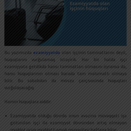
Bu yazımızda
ezamiyyətdə
olan işçinin təminatlarını deyil,
hüquqlarını vurğulamaq istəyirik. Hər bir halda işçi
ezamiyyətə getdikdə hansı təminatları olmasını öyrənsə də,
hansı hüquqlarının olması barədə tam məlumatlı olmaya
bilir. Bu səbəbdən də mövzu çərçivəsində hüquqları
vurğulayacağıq.
Həmin hüquqlara aiddir:
Ezamiyyətdə olduğu dövrdə onun əvəzinə müvəqqəti işə
götürülən işçi ilə ezamiyyət dövründən artıq olmayan
müddət üçün müddətli əmək müqaviləsi bağlana bilər.