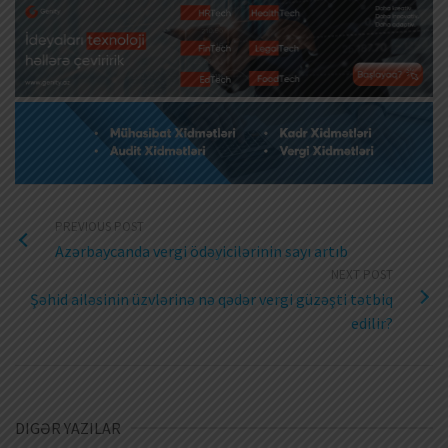
PREVIOUS POST
Azərbaycanda vergi ödəyicilərinin sayı artıb
NEXT POST
Şəhid ailəsinin üzvlərinə nə qədər vergi güzəşti tətbiq
edilir?
DIGƏR YAZILAR