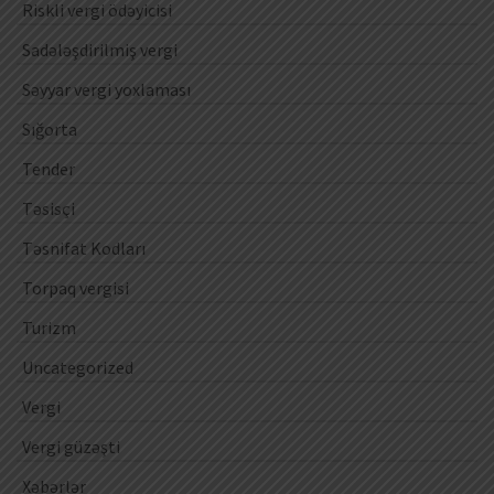
Riskli vergi ödəyicisi
Sadələşdirilmiş vergi
Səyyar vergi yoxlaması
Sığorta
Tender
Təsisçi
Təsnifat Kodları
Torpaq vergisi
Turizm
Uncategorized
Vergi
Vergi güzəşti
Xəbərlər