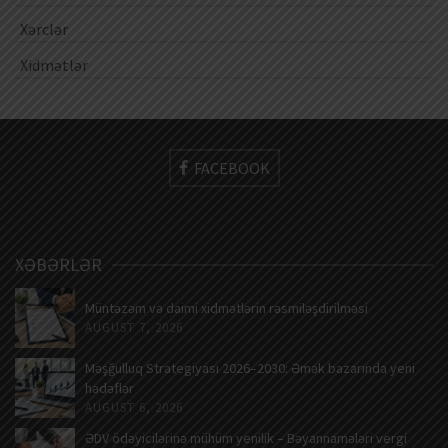
Xərclər
Xidmətlər
FACEBOOK
XƏBƏRLƏR
Müntəzəm və daimi xidmətlərin rəsmiləşdirilməsi
AUGUST 7, 2026
Məşğulluq Strategiyası 2026–2030: Əmək bazarında yeni
hədəflər
AUGUST 6, 2026
ƏDV ödəyicilərinə mühüm yenilik – Bəyannamələri vergi