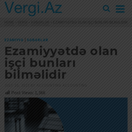
HOME
»
VERGI
»
XƏBƏRLƏR
»
EZAMIYYƏTDƏ OLAN IŞÇI BUNLARI BILMƏLIDIR
|
EZAMIYYƏ
XƏBƏRLƏR
Ezamiyyətdə olan
işçi bunları
bilməlidir
JULY 10, 2023
BY
ACCOUNTING ACCOUNTING
Post Views:
1,366