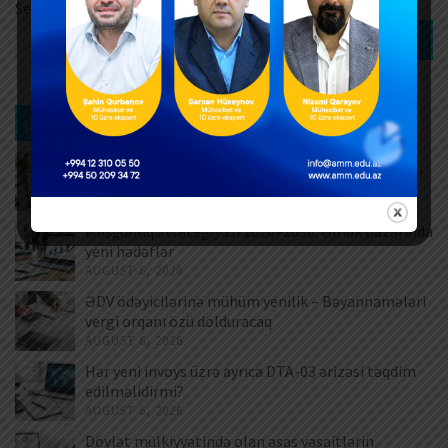
Search
Search
Ən son xəbərlər
Müntəzəm və daimi xidmətlərin rəsmiləşdirilməsi
AUGUST 7, 2026
Məşğulluq Strategiyası 2026–2030: Əmək bazarında
yeni hədəflər
AUGUST 6, 2026
ƏDV ödəyicilərinə mühüm yenilik – Bəyannamələri
vergi orqanı özü dolduracaq
AUGUST 6, 2026
Hər yeni invoys üzrə ayrıca DTA-03 ərizəsi təqdim
edilməlidirmi?
AUGUST 6, 2026
Dövlət mülkiyyətində olan əsas vəsaitlərin