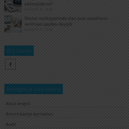
edilməlidirmi?
AUGUST 6, 2026
Dövlət mülkiyyətində olan əsas vəsaitlərin
verilməsi qaydası dəyişib
AUGUST 5, 2026
Bizi izləyin
Kateqoriya üzrə axtarış
Aksiz vergisi
Amortizasiya ayırmaları
Audit