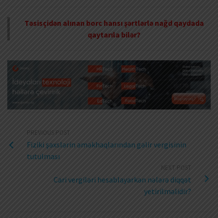
Təsisçidən alınan borc hansı şərtlərlə nağd qaydada
qaytarıla bilər?
PREVIOUS POST
Fiziki şəxslərin əməkhaqlarından gəlir vergisinin
tutulması
NEXT POST
Cari vergiləri hesablayarkən nələrə diqqət
yetirilməlidir?