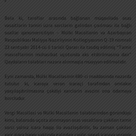
Belə ki, tərəflər arasında bağlanan müqavilədə əsas
vəsaitlərin təmiri üzrə xərclərin gəlirdən çıxılması ilə bağlı
suallar qanunvericiliyin – Mülki Məcəllənin və Azərbaycan
Respublikası Maliyyə Nazirliyinin Kollegiyasının Q-19 nömrəli
23 sentyabr 2014-cü il tarixli Qərarı ilə təsdiq edilmiş “Təmir
məsrəflərinin mühasibat uçotunda əks etdirilməsinə dair”
Qaydaların tələbləri nəzərə alınmaqla müəyyən edilməlidir.
Eyni zamanda, Mülki Məcəlləsinin 680-ci maddəsində nəzərdə
tutulur ki, icarəyə verən icarəçi tərəfindən əmlakın
yaxşılaşdırılmasına çəkdiyi xərclərin əvəzini ona ödəməyə
borcludur.
Vergi Məcəlləsi və Mülki Məcəllənin tələblərindən göründüyü
kimi, balansda uçota alınmayan əsas vəsaitlərə çəkilən təmir
xərci yalnız icarə haqqı ilə əvəzləşdirilir, bu zaman çəkilən
xərc icarə haqqı şəklində gəlirdən çıxılır, yaxud icarəyə verənin