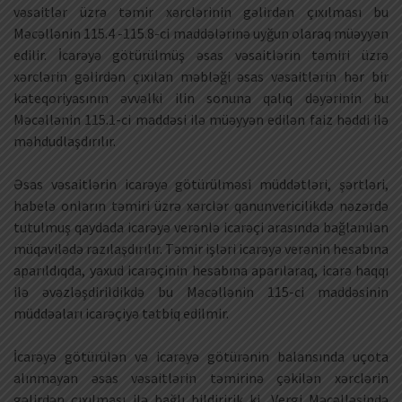
vəsaitlər üzrə təmir xərclərinin gəlirdən çıxılması bu
Məcəllənin 115.4 -115.8-ci maddələrinə uyğun olaraq müəyyən
edilir. İcarəyə götürülmüş əsas vəsaitlərin təmiri üzrə
xərclərin gəlirdən çıxılan məbləği əsas vəsaitlərin hər bir
kateqoriyasının əvvəlki ilin sonuna qalıq dəyərinin bu
Məcəllənin 115.1-ci maddəsi ilə müəyyən edilən faiz həddi ilə
məhdudlaşdırılır.
Əsas vəsaitlərin icarəyə götürülməsi müddətləri, şərtləri,
habelə onların təmiri üzrə xərclər qanunvericilikdə nəzərdə
tutulmuş qaydada icarəyə verənlə icarəçi arasında bağlanılan
müqavilədə razılaşdırılır. Təmir işləri icarəyə verənin hesabına
aparıldıqda, yaxud icarəçinin hesabına aparılaraq, icarə haqqı
ilə əvəzləşdirildikdə bu Məcəllənin 115-ci maddəsinin
müddəaları icarəçiyə tətbiq edilmir.
İcarəyə götürülən və icarəyə götürənin balansında uçota
alınmayan əsas vəsaitlərin təmirinə çəkilən xərclərin
gəlirdən çıxılması ilə bağlı bildiririk ki, Vergi Məcəlləsində