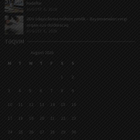
hədəflər
AUGUST 6, 2026
ƏDV ödəyicilərinə mühüm yenilik – Bəyannamələri vergi
orqanı özü dolduracaq
AUGUST 6, 2026
TƏQVIM
August 2026
M
T
W
T
F
S
S
1
2
3
4
5
6
7
8
9
10
11
12
13
14
15
16
17
18
19
20
21
22
23
24
25
26
27
28
29
30