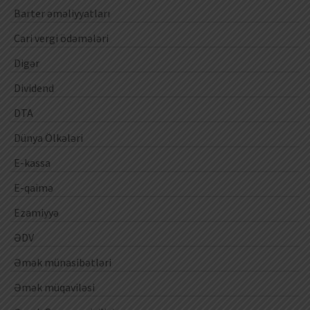
Barter əməliyyatları
Cari vergi ödəmələri
Digər
Dividend
DTA
Dünya Ölkələri
E-kassa
E-qaimə
Ezamiyyə
ƏDV
Əmək münasibətləri
Əmək müqaviləsi