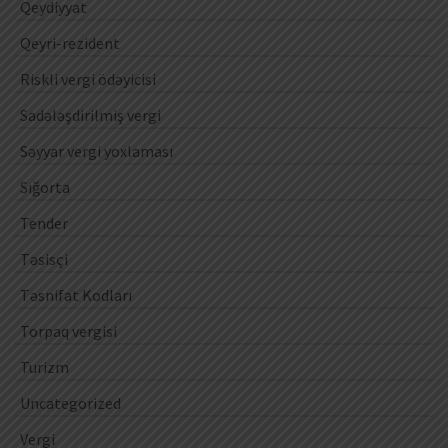
Qeydiyyat
Qeyri-rezident
Riskli vergi ödəyicisi
Sadələşdirilmiş vergi
Səyyar vergi yoxlaması
Sığorta
Tender
Təsisçi
Təsnifat Kodları
Torpaq vergisi
Turizm
Uncategorized
Vergi