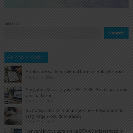
Search
Search
Ən son xəbərlər
Müntəzəm və daimi xidmətlərin rəsmiləşdirilməsi
AUGUST 7, 2026
Məşğulluq Strategiyası 2026–2030: Əmək bazarında
yeni hədəflər
AUGUST 6, 2026
ƏDV ödəyicilərinə mühüm yenilik – Bəyannamələri
vergi orqanı özü dolduracaq
AUGUST 6, 2026
Hər yeni invoys üzrə ayrıca DTA-03 ərizəsi təqdim