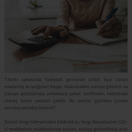
Tikinti sahəsində fəaliyyət göstərən şirkət bəzi zəruri
avadanlıq və qurğuları başqa müəssisədən icarəyə götürür və
icarəyə götürülmüş əmlaklara şirkət tərəfindən mütəmadi
olaraq təmir xərcləri çəkilir. Bu xərclər gəlirdən çıxılan
xərclərə aid edilə bilərmi?
Dövlət Vergi Xidmətindən bildirilib ki, Vergi Məcəlləsinin 115-
ci maddəsinin müddəalarına əsasən, icarəyə götürülmüş əsas