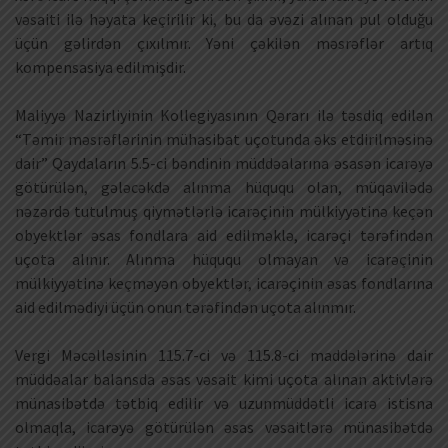
vəsaiti ilə həyata keçirilir ki, bu da əvəzi alınan pul olduğu
üçün gəlirdən çıxılmır. Yəni çəkilən məsrəflər artıq
kompensasiya edilmişdir.
Maliyyə Nazirliyinin Kollegiyasının Qərarı ilə təsdiq edilən
“Təmir məsrəflərinin mühasibat uçotunda əks etdirilməsinə
dair” Qaydaların 5.5-ci bəndinin müddəalarına əsasən icarəyə
götürülən, gələcəkdə alınma hüququ olan, müqavilədə
nəzərdə tutulmuş qiymətlərlə icarəçinin mülkiyyətinə keçən
obyektlər əsas fondlara aid edilməklə, icarəçi tərəfindən
uçota alınır. Alınma hüququ olmayan və icarəçinin
mülkiyyətinə keçməyən obyektlər, icarəçinin əsas fondlarına
aid edilmədiyi üçün onun tərəfindən uçota alınmır.
Vergi Məcəlləsinin 115.7-ci və 115.8-ci maddələrinə dair
müddəalar balansda əsas vəsait kimi uçota alınan aktivlərə
münasibətdə tətbiq edilir və uzunmüddətli icarə istisna
olmaqla, icarəyə götürülən əsas vəsaitlərə münasibətdə