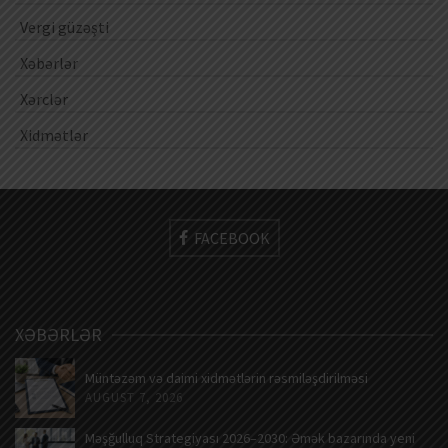
Vergi güzəşti
Xəbərlər
Xərclər
Xidmətlər
FACEBOOK
XƏBƏRLƏR
Müntəzəm və daimi xidmətlərin rəsmiləşdirilməsi
AUGUST 7, 2026
Məşğulluq Strategiyası 2026–2030: Əmək bazarında yeni