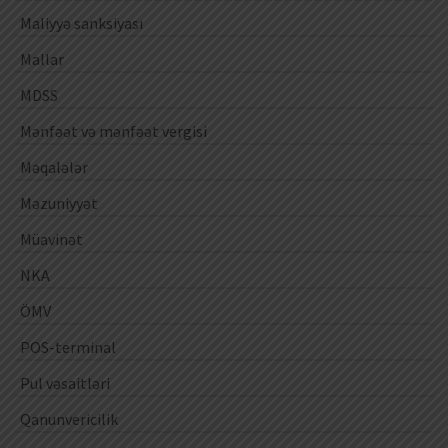
Maliyyə sanksiyası
Mallar
MDSS
Mənfəət və mənfəət vergisi
Məqalələr
Məzuniyyət
Müavinət
NKA
ÖMV
POS-terminal
Pul vəsaitləri
Qanunvericilik