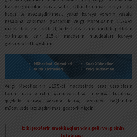
icarəyə götürülən əsas vəsaitə çəkilən təmir xərcinin ya icarə
haqqı ilə əvəzləşdirilməsi, yaxud icarəyə verənin vəsaiti
hesabına çəkilməsi göstərilir. Vergi Məcəlləsinin 115.6-cı
maddəsində göstərilir ki, bu iki halda təmir xərcinin gəlirdən
çıxılmasına dair 115-ci maddənin müddəaları icarəyə
götürənə tətbiq edilmir.
Vergi Məcəlləsinin 115.5-ci maddəsində əsas vəsaitlərin
təmiri üzrə xərclər qanunvericilikdə nəzərdə tutulmuş
qaydada icarəyə verənlə icarəçi arasında bağlanılan
müqavilədə razılaşdırılması göstərilmişdir.
Fiziki şəxslərin əməkhaqlarından gəlir vergisinin
tutulması