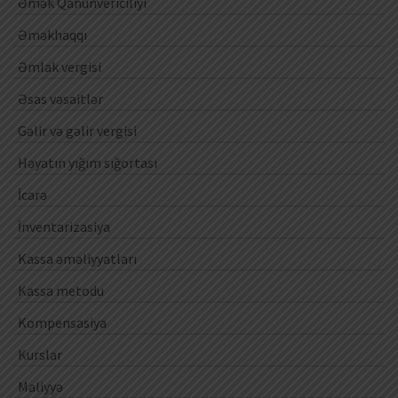
Əmək Qanunvericiliyi
Əməkhaqqı
Əmlak vergisi
Əsas vəsaitlər
Gəlir və gəlir vergisi
Həyatın yığım sığortası
İcarə
İnventarizasiya
Kassa əməliyyatları
Kassa metodu
Kompensasiya
Kurslar
Maliyyə