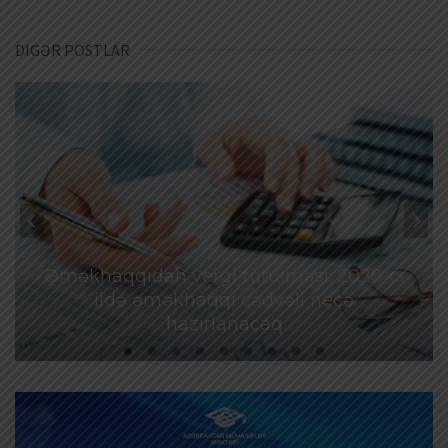
DIGƏR POSTLAR
Əməkhaqqıdan vergi tutulması: 2026-cı
ildə əməkhaqqı cədvəli necə
hazırlanacaq