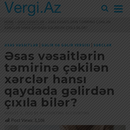
HOME
»
ƏSAS VƏSAITLƏR
»
ƏSAS VƏSAITLƏRIN TƏMIRINƏ ÇƏKILƏN
XƏRCLƏR HANSI QAYDADA GƏLIRDƏN ÇIXILA BILƏR?
|
|
ƏSAS VƏSAITLƏR
GƏLIR VƏ GƏLIR VERGISI
XƏRCLƏR
Əsas vəsaitlərin
təmirinə çəkilən
xərclər hansı
qaydada gəlirdən
çıxıla bilər?
AUGUST 2, 2022
BY
ACCOUNTING ACCOUNTING
Post Views:
3,106