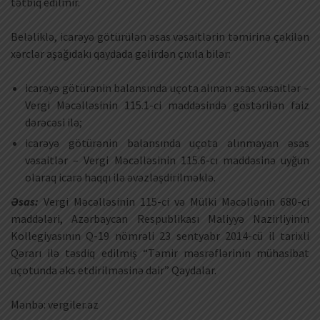
tətbiq edilmir.
Beləliklə, icarəyə götürülən əsas vəsaitlərin təmirinə çəkilən
xərclər aşağıdakı qaydada gəlirdən çıxıla bilər:
icarəyə götürənin balansında uçota alınan əsas vəsaitlər –
Vergi Məcəlləsinin 115.1-ci maddəsində göstərilən faiz
dərəcəsi ilə;
icarəyə götürənin balansında uçota alınmayan əsas
vəsaitlər – Vergi Məcəlləsinin 115.6-cı maddəsinə uyğun
olaraq icarə haqqı ilə əvəzləşdirilməklə.
Əsas:
Vergi Məcəlləsinin 115-ci və Mülki Məcəllənin 680-ci
maddələri, Azərbaycan Respublikası Maliyyə Nazirliyinin
Kollegiyasının Q-19 nömrəli 23 sentyabr 2014-cü il tarixli
Qərarı ilə təsdiq edilmiş “Təmir məsrəflərinin mühasibat
uçotunda əks etdirilməsinə dair” Qaydalar.
Mənbə: vergiler.az