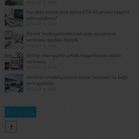
AUGUST 6, 2026
Hər yeni invoys üzrə ayrıca DTA-03 ərizəsi təqdim
edilməlidirmi?
AUGUST 6, 2026
Dövlət mülkiyyətində olan əsas vəsaitlərin
verilməsi qaydası dəyişib
AUGUST 5, 2026
Əlilliyi olan işçinin əmək müqaviləsinə xitam
verilməsi
AUGUST 5, 2026
Gömrük əməkdaşlarının sosial təminatı ilə bağlı
yeni qaydalar
AUGUST 4, 2026
Bizi izləyin