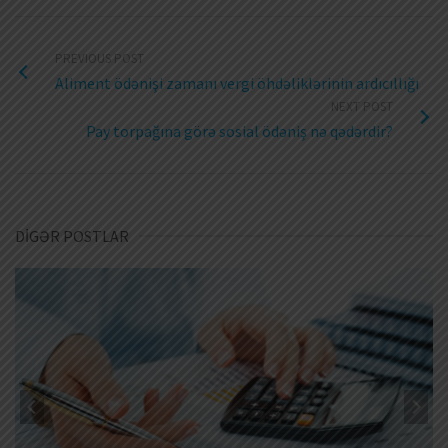
PREVIOUS POST
Aliment ödənişi zamanı vergi öhdəliklərinin ardıcıllığı
NEXT POST
Pay torpağına görə sosial ödəniş nə qədərdir?
DİGƏR POSTLAR