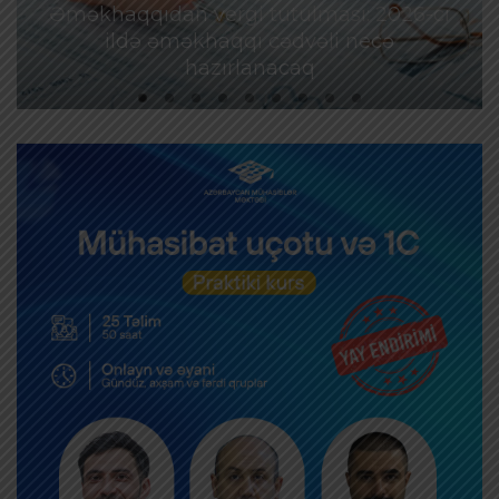
Əməkhaqqıdan vergi tutulması: 2026-cı
ildə əməkhaqqı cədvəli necə
hazırlanacaq