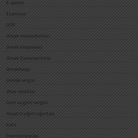
E-qaimə
Ezamiyyə
ƏDV
Əmək münasibətləri
Əmək müqaviləsi
Əmək Qanunvericiliyi
Əməkhaqqı
Əmlak vergisi
Əsas vəsaitlər
Gəlir və gəlir vergisi
Həyatın yığım sığortası
İcarə
İnventarizasiya