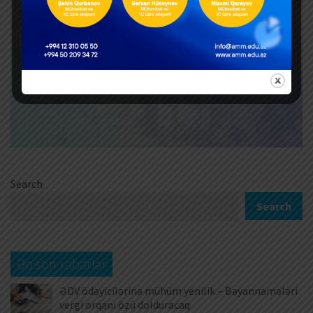
Search
Search
Ən son xəbərlər
ƏDV ödəyicilərinə mühüm yenilik – Bəyannamələri
vergi orqanı özü dolduracaq