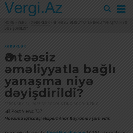
HOME
»
VERGI
»
XƏBƏRLƏR
»
ӘMTƏƏSIZ ƏMƏLIYYATLA BAĞLI YANAŞMA NIYƏ
DƏYIŞDIRILDI?
XƏBƏRLƏR
Әmtəəsiz
əməliyyatla bağlı
yanaşma niyə
dəyişdirildi?
FEBRUARY 24, 2026
BY
ACCOUNTING ACCOUNTING
Post Views:
757
Mövzunu iqtisadçı ekspert Anar Bayramov şərh edir.
Son dəyişikliyə qədər
Vergi Məcəlləsinin
13.2.81-ci maddəsinə