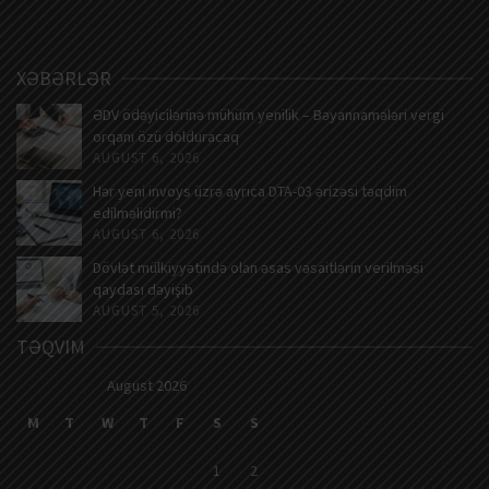
XƏBƏRLƏR
ƏDV ödəyicilərinə mühüm yenilik – Bəyannamələri vergi
orqanı özü dolduracaq
AUGUST 6, 2026
Hər yeni invoys üzrə ayrıca DTA-03 ərizəsi təqdim
edilməlidirmi?
AUGUST 6, 2026
Dövlət mülkiyyətində olan əsas vəsaitlərin verilməsi
qaydası dəyişib
AUGUST 5, 2026
TƏQVIM
August 2026
M
T
W
T
F
S
S
1
2