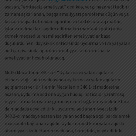
əsasən, “əmtəəsiz əməliyyat” dedikdə, vergi nəzarəti tədbiri
zamanı aşkarlanan, başqa əməliyyatı pərdələmək üçün və ya
bu cür məqsəd olmadan aparılan və faktiki olaraq mallar,
işlər və xidmətlər təqdim edilmədən mənfəət (gəlir) əldə
etmək məqsədilə rəsmiləşdirilən əməliyyatlar başa
düşülürdü. Yeni dəyişiklik nəticəsində uydurma və (və ya) yalan
əqd çərçivəsində aparılan əməliyyatlar da əmtəəsiz
əməliyyatlar hesab olunacaq.
Mülki Məcəllənin 340-cı – “Uydurma və yalan əqdlərin
etibarsızlığı” adlı maddəsində uydurma və yalan əqdlərin
açıqlaması verilir. Həmin Məcəllənin 340.1-ci maddəsinə
əsasən, uydurma əqd ona uyğun hüquqi nəticələr yaratmaq
niyyəti olmadan yalnız görünüş üçün bağlanmış əqddir. Eləcə
də maddədə qeyd edilir ki, uydurma əqd əhəmiyyətsizdir.
340.2-ci maddəyə əsasən isə yalan əqd başqa əqdi pərdələmək
məqsədilə bağlanan əqddir. Uydurma əqd kimi yalan əqd də
əhəmiyyətsizdir. Həmin maddədə, həmçinin, qeyd edilir ki,