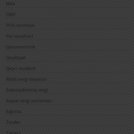
NKA
ÖMV
POS-terminal
Pul vəsaitləri
Qanunvericilik
Qeydiyyat
Qeyri-rezident
Riskli vergi ödəyicisi
Sadələşdirilmiş vergi
Səyyar vergi yoxlaması
Sığorta
Tender
Təsisçi