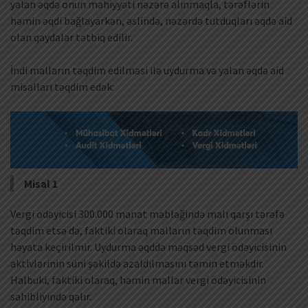
yalan əqdə onun mahiyyəti nəzərə alınmaqla, tərəflərin
həmin əqdi bağlayarkən, əslində, nəzərdə tutduqları əqdə aid
olan qaydalar tətbiq edilir.
İndi malların təqdim edilməsi ilə uydurma və yalan əqdə aid
misalları təqdim edək:
Misal 1
Vergi ödəyicisi 300.000 manat məbləğində malı qarşı tərəfə
təqdim etsə də, faktiki olaraq malların təqdim olunması
həyata keçirilmir. Uydurma əqddə məqsəd vergi ödəyicisinin
aktivlərinin süni şəkildə azaldılmasını təmin etməkdir.
Halbuki, faktiki olaraq, həmin mallar vergi ödəyicisinin
sahibliyində qalır.