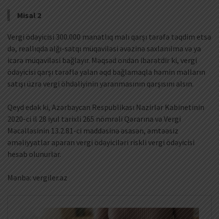
Misal 2
Vergi ödəyicisi 300.000 manatlıq malı qarşı tərəfə təqdim etsə
də, reallıqda alğı-satqı müqaviləsi əvəzinə saxlanılma və ya
icarə müqaviləsi bağlayır. Məqsəd ondan ibarətdir ki, vergi
ödəyicisi qarşı tərəflə yalan əqd bağlamaqla həmin malların
satışı üzrə vergi öhdəliyinin yaranmasının qarşısını alsın.
Qeyd edək ki, Azərbaycan Respublikası Nazirlər Kabinetinin
2020-ci il 28 iyul tarixli 265 nömrəli Qərarına və Vergi
Məcəlləsinin 13.2.81-ci maddəsinə əsasən, əmtəəsiz
əməliyyatlar aparan vergi ödəyiciləri riskli vergi ödəyicisi
hesab olunurlar.
Mənbə: vergiler.az