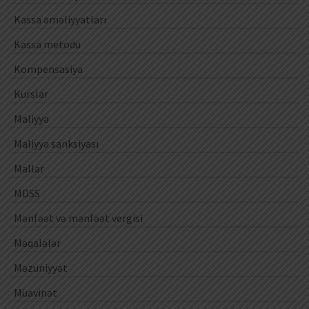
Kassa əməliyyatları
Kassa metodu
Kompensasiya
Kurslar
Maliyyə
Maliyyə sanksiyası
Mallar
MDSS
Mənfəət və mənfəət vergisi
Məqalələr
Məzuniyyət
Müavinət