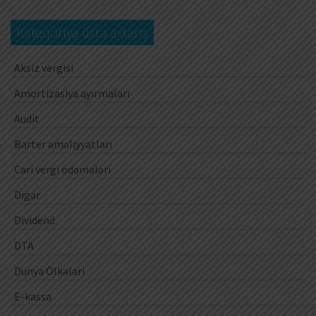
Kateqoriya üzrə axtarış
Aksiz vergisi
Amortizasiya ayırmaları
Audit
Barter əməliyyatları
Cari vergi ödəmələri
Digər
Dividend
DTA
Dünya Ölkələri
E-kassa