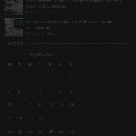
ƏDV ödəyicilərinə mühüm yenilik – Bəyannamələri vergi
orqanı özü dolduracaq
AUGUST 6, 2026
Hər yeni invoys üzrə ayrıca DTA-03 ərizəsi təqdim
edilməlidirmi?
AUGUST 6, 2026
TƏQVIM
August 2026
M
T
W
T
F
S
S
1
2
3
4
5
6
7
8
9
10
11
12
13
14
15
16
17
18
19
20
21
22
23
24
25
26
27
28
29
30