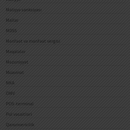
Maliyyə sanksiyası
Mallar
MDSS
Mənfəət və mənfəət vergisi
Məqalələr
Məzuniyyət
Müavinət
NKA
ÖMV
POS-terminal
Pul vəsaitləri
Qanunvericilik