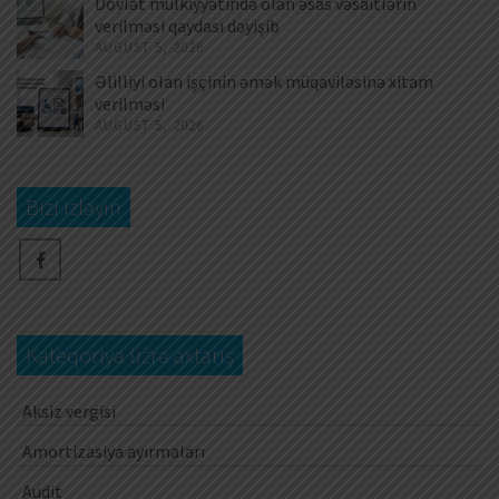
Dövlət mülkiyyətində olan əsas vəsaitlərin
verilməsi qaydası dəyişib
AUGUST 5, 2026
Əlilliyi olan işçinin əmək müqaviləsinə xitam
verilməsi
AUGUST 5, 2026
Bizi izləyin
Kateqoriya üzrə axtarış
Aksiz vergisi
Amortizasiya ayırmaları
Audit