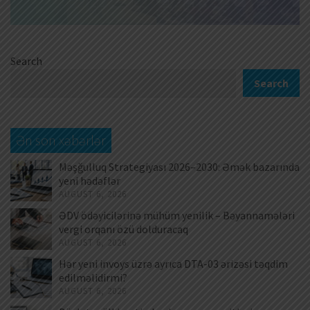
Search
Search
Ən son xəbərlər
Məşğulluq Strategiyası 2026–2030: Əmək bazarında
yeni hədəflər
AUGUST 6, 2026
ƏDV ödəyicilərinə mühüm yenilik – Bəyannamələri
vergi orqanı özü dolduracaq
AUGUST 6, 2026
Hər yeni invoys üzrə ayrıca DTA-03 ərizəsi təqdim
edilməlidirmi?
AUGUST 6, 2026