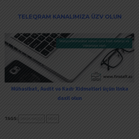
TELEQRAM KANALIMIZA ÜZV OLUN
Mühasibat, Audit və Kadr Xidmətləri üçün linkə
daxil olun
TAGS:
ƏMƏK HAQQI
MDSS