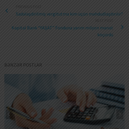
PREVIOUS POST
Sadələşdirilmiş vergitutma kim üçün məhdudlaşdırılır?
NEXT POST
Kapital Bank “YAŞAT” Fonduna yarım milyon manat
köçürdü
BƏNZƏR POSTLAR