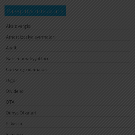
Kateqoriya üzrə axtarış
Aksiz vergisi
Amortizasiya ayırmaları
Audit
Barter əməliyyatları
Cari vergi ödəmələri
Digər
Dividend
DTA
Dünya Ölkələri
E-kassa
E-qaimə