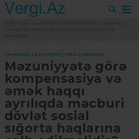
HOME
»
VERGI
»
MƏZUNIYYƏTƏ GÖRƏ KOMPENSASIYA VƏ ƏMƏK HAQQI
AYRILIQDA MƏCBURI DÖVLƏT SOSIAL SIĞORTA HAQLARINA CƏLB
EDILMƏLIDIR?
|
|
|
ƏMƏKHAQQI
MƏZUNIYYƏT
VERGI
XƏBƏRLƏR
Məzuniyyətə görə
kompensasiya və
əmək haqqı
ayrılıqda məcburi
dövlət sosial
sığorta haqlarına