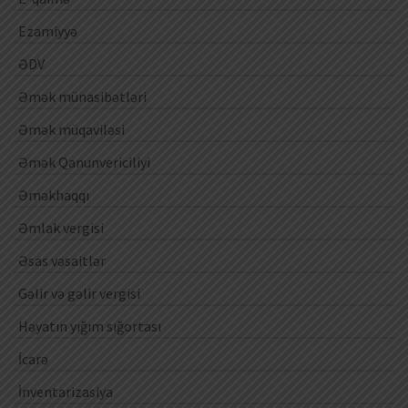
Ezamiyyə
ƏDV
Əmək münasibətləri
Əmək müqaviləsi
Əmək Qanunvericiliyi
Əməkhaqqı
Əmlak vergisi
Əsas vəsaitlər
Gəlir və gəlir vergisi
Həyatın yığım sığortası
İcarə
İnventarizasiya