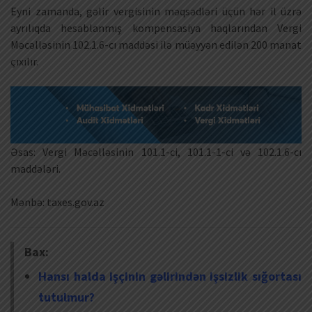
Eyni zamanda, gəlir vergisinin məqsədləri üçün hər il üzrə
ayrılıqda hesablanmış kompensasiya haqlarından Vergi
Məcəlləsinin 102.1.6-cı maddəsi ilə müəyyən edilən 200 manat
çıxılır.
Əsas: Vergi Məcəlləsinin 101.1-ci, 101.1-1-ci və 102.1.6-cı
maddələri.
Mənbə: taxes.gov.az
Bax:
Hansı halda işçinin gəlirindən işsizlik sığortası
tutulmur?