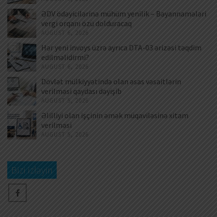
ƏDV ödəyicilərinə mühüm yenilik – Bəyannamələri
vergi orqanı özü dolduracaq
AUGUST 6, 2026
Hər yeni invoys üzrə ayrıca DTA-03 ərizəsi təqdim
edilməlidirmi?
AUGUST 6, 2026
Dövlət mülkiyyətində olan əsas vəsaitlərin
verilməsi qaydası dəyişib
AUGUST 5, 2026
Əlilliyi olan işçinin əmək müqaviləsinə xitam
verilməsi
AUGUST 5, 2026
Bizi izləyin