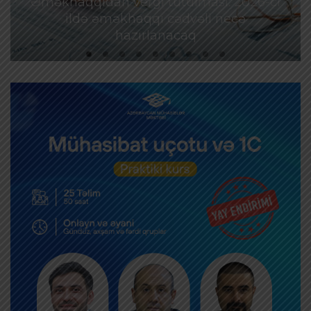
Əməkhaqqıdan vergi tutulması: 2026-cı
ildə əməkhaqqı cədvəli necə
hazırlanacaq