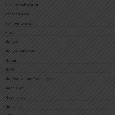
Kassa əməliyyatları
Kassa metodu
Kompensasiya
Kurslar
Maliyyə
Maliyyə sanksiyası
Mallar
MDSS
Mənfəət və mənfəət vergisi
Məqalələr
Məzuniyyət
Müavinət