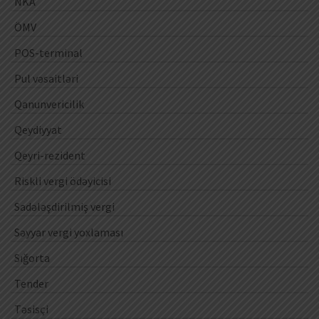
NKA
ÖMV
POS-terminal
Pul vəsaitləri
Qanunvericilik
Qeydiyyat
Qeyri-rezident
Riskli vergi ödəyicisi
Sadələşdirilmiş vergi
Səyyar vergi yoxlaması
Sığorta
Tender
Təsisçi