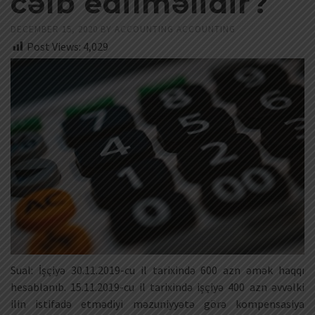
cəlb edilməlidir?
DECEMBER 15, 2020
BY
ACCOUNTING ACCOUNTING
Post Views:
4,029
Sual: İşçiyə 30.11.2019-cu il tarixində 600 azn əmək haqqı
hesablanıb. 15.11.2019-cu il tarixində işçiyə 400 azn əvvəlki
ilin istifadə etmədiyi məzuniyyətə görə kompensasiya