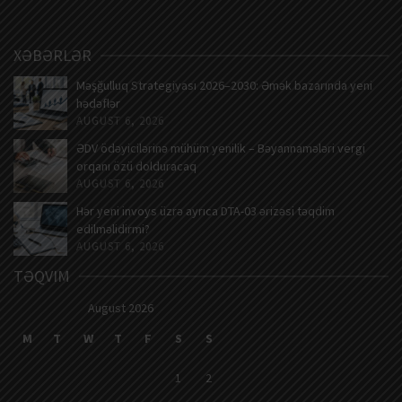
XƏBƏRLƏR
Məşğulluq Strategiyası 2026–2030: Əmək bazarında yeni
hədəflər
AUGUST 6, 2026
ƏDV ödəyicilərinə mühüm yenilik – Bəyannamələri vergi
orqanı özü dolduracaq
AUGUST 6, 2026
Hər yeni invoys üzrə ayrıca DTA-03 ərizəsi təqdim
edilməlidirmi?
AUGUST 6, 2026
TƏQVIM
August 2026
M
T
W
T
F
S
S
1
2