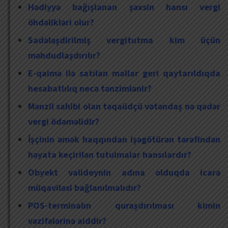
Hədiyyə bağışlanan şəxsin hansı vergi
öhdəlikləri olur?
Sadələşdirilmiş vergitutma kim üçün
məhdudlaşdırılır?
E-qaimə ilə satılan mallar geri qaytarıldıqda
hesabatlılıq necə tənzimlənir?
Mənzil sahibi olan təqaüdçü vətəndaş nə qədər
vergi ödəməlidir?
İşçinin əmək haqqından işəgötürən tərəfindən
həyata keçirilən tutulmalar hansılardır?
Obyekt valideynin adına olduqda icarə
müqaviləsi bağlanılmalıdır?
POS-terminalın quraşdırılması kimin
vəzifələrinə aiddir?