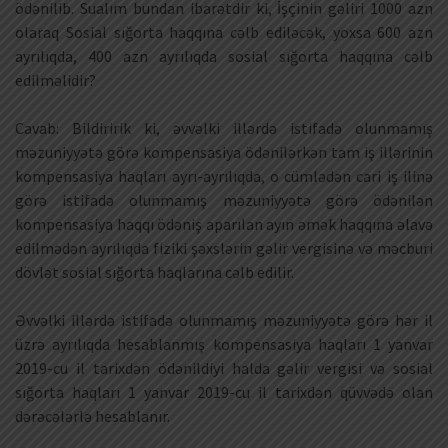
ödənilib. Sualım bundan ibarətdir ki, İşçinin gəliri 1000 azn
olaraq Sosial sığorta haqqına cəlb ediləcək, yoxsa 600 azn
ayrılıqda, 400 azn ayrılıqda sosial sığorta haqqına cəlb
edilməlidir?
Cavab: Bildiririk ki, əvvəlki illərdə istifadə olunmamış
məzuniyyətə görə kompensasiya ödənilərkən tam iş illərinin
kompensasiya haqları ayrı-ayrılıqda, o cümlədən cari iş ilinə
görə istifadə olunmamış məzuniyyətə görə ödənilən
kompensasiya haqqı ödəniş aparılan ayın əmək haqqına əlavə
edilmədən ayrılıqda fiziki şəxslərin gəlir vergisinə və məcburi
dövlət sosial sığorta haqlarına cəlb edilir.
Əvvəlki illərdə istifadə olunmamış məzuniyyətə görə hər il
üzrə ayrılıqda hesablanmış kompensasiya haqları 1 yanvar
2019-cu il tarixdən ödənildiyi halda gəlir vergisi və sosial
sığorta haqları 1 yanvar 2019-cu il tarixdən qüvvədə olan
dərəcələrlə hesablanır.