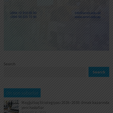
Search
Search
Ən son xəbərlər
Məşğulluq Strategiyası 2026–2030: Əmək bazarında
yeni hədəflər
AUGUST 6, 2026