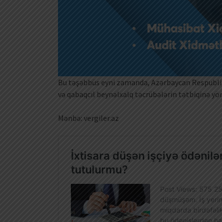
Bu təşəbbüs eyni zamanda, Azərbaycan Respubli
və qabaqcıl beynəlxalq təcrübələrin tətbiqinə 
Mənbə: vergiler.az