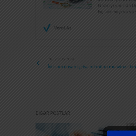
PREVIOUS POST
İxtisara düşən işçiyə ödənilən müavinətdə
DİGƏR POSTLAR