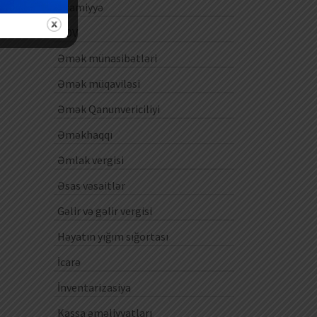
Ezamiyyə
ƏDV
Əmək münasibətləri
Əmək müqaviləsi
Əmək Qanunvericiliyi
Əməkhaqqı
Əmlak vergisi
Əsas vəsaitlər
Gəlir və gəlir vergisi
Həyatın yığım sığortası
İcarə
İnventarizasiya
Kassa əməliyyatları