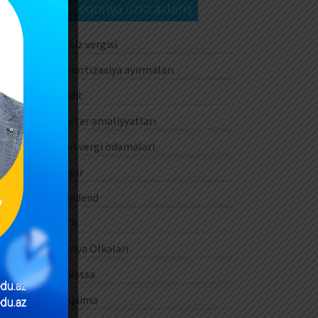
Kateqoriya üzrə axtarış
Aksiz vergisi
Amortizasiya ayırmaları
Audit
Barter əməliyyatları
Cari vergi ödəmələri
Digər
Dividend
DTA
Dünya Ölkələri
E-kassa
E-qaimə