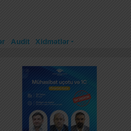
ər
Audit
Xidmətlər