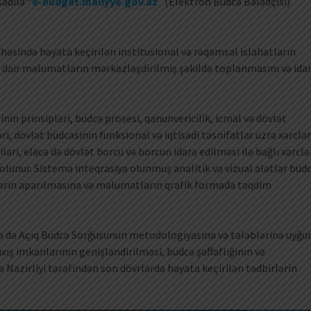
ədilə “
e-budget.maliyye.gov.az
” (Elektron Büdcə Bələdçisi)
ahəsində həyata keçirilən institusional və rəqəmsal islahatların
ə dair məlumatların mərkəzləşdirilmiş şəkildə toplanmasını və ida
nin prinsipləri, büdcə prosesi, qanunvericilik, icmal və dövlət
ri, dövlət büdcəsinin funksional və iqtisadi təsnifatlar üzrə xərclər
əri, eləcə də dövlət borcu və borcun idarə edilməsi ilə bağlı xərclə
olunur. Sistemə inteqrasiya olunmuş analitik və vizual alətlər büd
llərin aparılmasına və məlumatların qrafik formada təqdim
ilə də Açıq Büdcə Sorğusunun metodologiyasına və tələblərinə uyğu
ış imkanlarının genişləndirilməsi, büdcə şəffaflığının və
ə Nazirliyi tərəfindən son dövrlərdə həyata keçirilən tədbirlərin