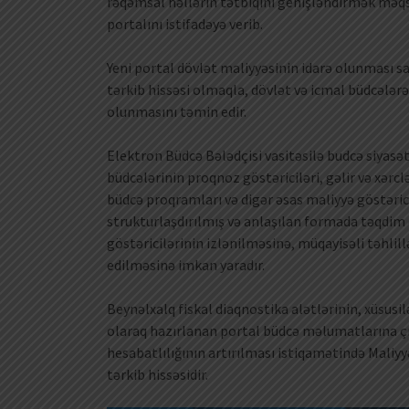
rəqəmsal həllərin tətbiqini genişləndirmək məqs
portalını istifadəyə verib.
Yeni portal dövlət maliyyəsinin idarə olunması s
tərkib hissəsi olmaqla, dövlət və icmal büdcələr
olunmasını təmin edir.
Elektron Büdcə Bələdçisi vasitəsilə budcə siyasəti
büdcələrinin proqnoz göstəriciləri, gəlir və xərclə
büdcə proqramları və digər əsas maliyyə göstəricil
strukturlaşdırılmış və anlaşılan formada təqdim 
göstəricilərinin izlənilməsinə, müqayisəli təhli
edilməsinə imkan yaradır.
Beynəlxalq fiskal diaqnostika alətlərinin, xüsus
olaraq hazırlanan portal büdcə məlumatlarına çıx
hesabatlılığının artırılması istiqamətində Maliyy
tərkib hissəsidir.