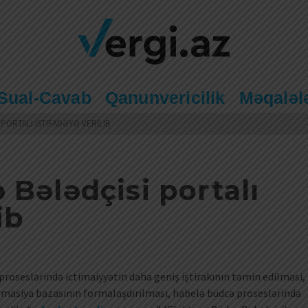
Sual-Cavab
Qanunvericilik
Məqaləl
PORTALI ISTIFADƏYƏ VERILIB
 Bələdçisi portalı
ib
proseslərində ictimaiyyətin daha geniş iştirakının təmin edilməsi,
nformasiya bazasının formalaşdırılması, habelə büdcə proseslərində