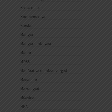
Kassa metodu
Kompensasiya
Kurslar
Maliyyə
Maliyyə sanksiyası
Mallar
MDSS
Mənfəət və mənfəət vergisi
Məqalələr
Məzuniyyət
Müavinət
NKA