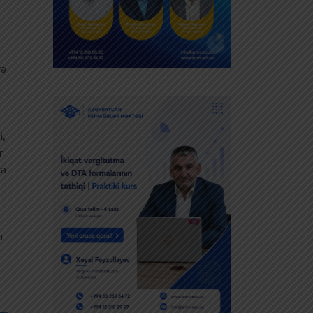
rə
i,
r
cə
n