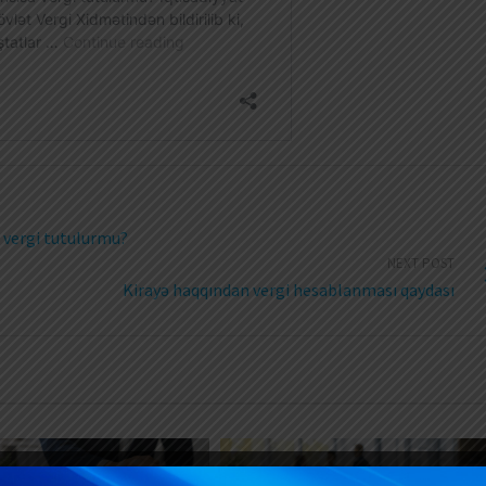
n vergi tutulurmu?
NEXT POST
Kirayə haqqından vergi hesablanması qaydası