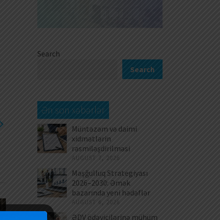
Search
Search
Ən son xəbərlər
Müntəzəm və daimi
xidmətlərin
rəsmiləşdirilməsi
AUGUST 7, 2026
Məşğulluq Strategiyası
2026–2030: Əmək
bazarında yeni hədəflər
AUGUST 6, 2026
ƏDV ödəyicilərinə mühüm