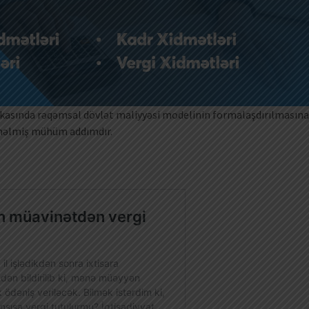
kasında rəqəmsal dövlət maliyyəsi modelinin formalaşdırılmasına
yönəlmiş mühüm addımdır.