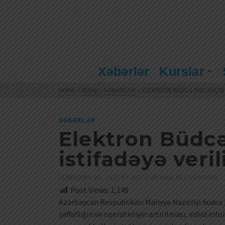
Xəbərlər
Kurslar
HOME
»
VERGI
»
XƏBƏRLƏR
»
ELEKTRON BÜDCƏ BƏLƏDÇISI 
XƏBƏRLƏR
Elektron Büdcə
istifadəyə veril
FEBRUARY 27, 2026
BY
ACCOUNTING ACCOUNTING
Post Views:
1,149
Azərbaycan Respublikası Maliyyə Nazirliyi büdcə 
şəffaflığın və operativliyin artırılması, vahid i