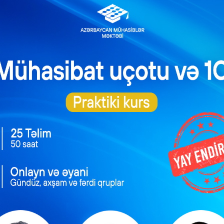
ntəzəm və daimi
Məşğulluq Strategiyası
xidmətlərin
2026–2030: Əmək
əsmiləşdirilməsi
bazarında yeni hədəflər