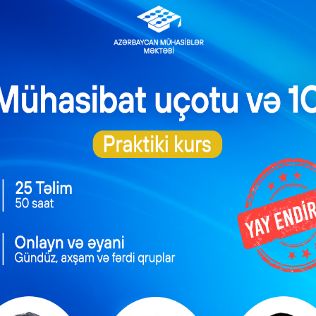
rında yeni hədəflər
orqanı özü dolduracaq