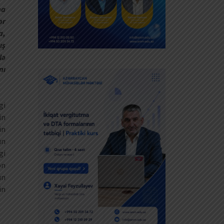
na
ər
a,
ış
lə
nı
gi
in
in
un
gi
ən
ın
in