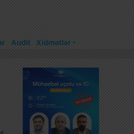
ər
Audit
Xidmətlər
ad