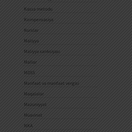
Kassa metodu
Kompensasiya
Kurslar
Maliyyə
Maliyyə sanksiyası
Mallar
MDSS
Mənfəət və mənfəət vergisi
Məqalələr
Məzuniyyət
Müavinət
NKA