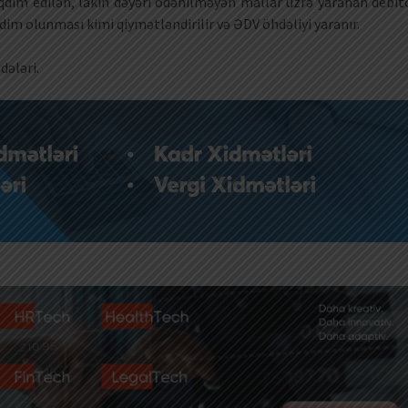
əqdim edilən, lakin dəyəri ödənilməyən mallar üzrə yaranan debit
im olunması kimi qiymətləndirilir və ƏDV öhdəliyi yaranır.
dələri.