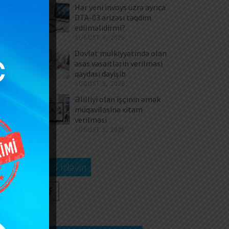
təqdim edilməlidirmi?
dəyişi
Hər yeni invoys üzrə ayrıca
DTA-03 ərizəsi təqdim
edilməlidirmi?
AUGUST 6, 2026
Dövlət mülkiyyətində olan
əsas vəsaitlərin verilməsi
qaydası dəyişib
AUGUST 5, 2026
Əlilliyi olan işçinin əmək
müqaviləsinə xitam
verilməsi
AUGUST 5, 2026
Bizi izləyin