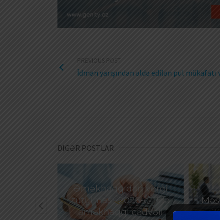
PREVIOUS POST
İdman yarışından əldə edilən pul mükafatı
DIGƏR POSTLAR
Əməkhaqqıdan vergi
göstərilən
tutulması: 2026-cı ildə
Məşğ
ox hissəsi
əməkhaqqı cədvəli
2