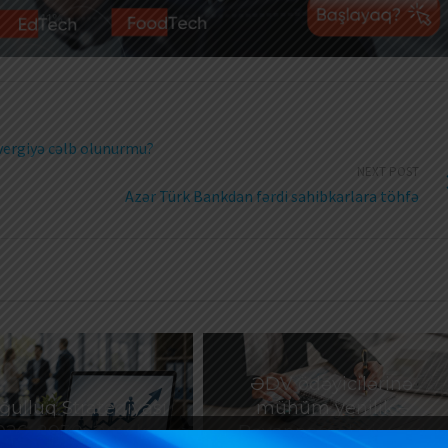
 vergiyə cəlb olunurmu?
NEXT POST
Azər Türk Bankdan fərdi sahibkarlara töhfə
ƏDV ödəyicilərinə
ulluq Strategiyası
mühüm yenilik –
026–2030: Əmək
Bəyannamələri vergi