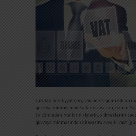
tutulan əməliyyat çərçivəsində təqdim edilən mal
qüvvəyə minmiş müddəalarına əsasən, həmin Məcəl
(o cümlədən malların (işlərin, xidmətlərin) tə
qüvvəyə minməsindən bilavasitə əvvəlki vaxt (gün)