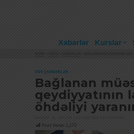
Xəbərlər
Kurslar
HOME
»
VERGI
»
XƏBƏRLƏR
»
BAĞLANAN MÜƏSSISƏNIN ƏDV 
|
ƏDV
XƏBƏRLƏR
Bağlanan müəs
qeydiyyatının 
öhdəliyi yaran
AUGUST 31, 2023
BY
ACCOUNTING ACCOUNTING
Post Views:
1,173