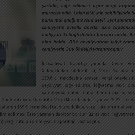
şərtidir) ləğv edilməsi üçün vergi orqanı
müraciət edib. Lakin MMC-nin sahibliyində h
hansı mal qalığı mövcud deyil. Eyni zamand
cəmiyyətin əvvəlki dövrlər üzrə topdansat
fəaliyyəti ilə bağlı debitor borcları vardır. Be
olan halda, ƏDV qeydiyyatının ləğvi zama
cəmiyyətin ƏDV öhdəliyi yaranacaqmı?
İqtisadiyyat Nazirliyi yanında Dövlət Ver
Xidmətindən bildirilib ki, Vergi Məcəlləsin
159.6-cı maddəsinə əsasən, vergi ödəyicisin
qeydiyyatı ləğv edilirsə, ləğvetmə vaxtı on
sahibliyində qalan mallar həmin vaxt və ver
lar kimi qiymətləndirilir. Vergi Məcəlləsinin 1 yanvar 2023-cü ild
lənin 159.6-cı maddəsi tətbiq edildikdə, vergi tutulan əməliyyat
qdim edilməsi üzrə yaranan debitor borclar üzrə) vaxtı ləğvetmən
 vergi tutulan əməliyyatın aparıldığı vaxt sayılır.