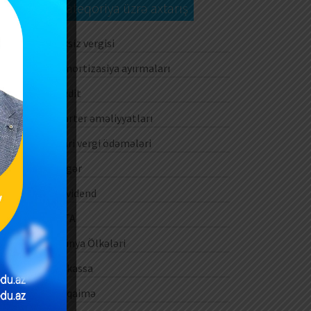
Kateqoriya üzrə axtarış
Aksiz vergisi
Amortizasiya ayırmaları
Audit
Barter əməliyyatları
Cari vergi ödəmələri
Digər
Dividend
DTA
Dünya Ölkələri
E-kassa
E-qaimə