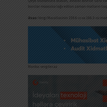
Qeyd olunanlara əsasən, əvvəlki dövrlər üzrə t
borclar müəssisə ləğv edilən zaman malların təqd
Əsas:
Vergi Məcəlləsinin 159.6-cı və 166.3-cü mad
Mənbə: vergiler.az