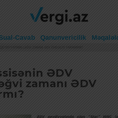
Sual-Cavab
Qanunvericilik
Məqaləl
QEYDIYYATININ LƏĞVI ZAMANI ƏDV ÖHDƏLIYI YARANIRMI?
sisənin ƏDV
ləğvi zamanı ƏDV
ırmı?
ƏDV qeydiyyatında olan “Star” MMC (