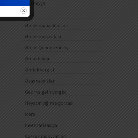
Ezamiyyə
ƏDV
Əmək münasibətləri
Əmək müqaviləsi
Əmək Qanunvericiliyi
Əməkhaqqı
Əmlak vergisi
Əsas vəsaitlər
Gəlir və gəlir vergisi
Həyatın yığım sığortası
İcarə
İnventarizasiya
Kassa əməliyyatları