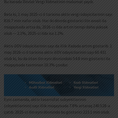
Bu barədə Dövlət Vergi Xidmətinin məlumat yayıb.
Belə ki, 1 may 2025-ci il tarixinə aktiv vergi ödəyicilərinin sayı
816.7 min nəfər olub. Hər iki dövrdə göstərici ilin əvvəli ilə
müqayisədə artsa da, 2026-cı ildə artım tempi daha yüksək
olub — 2.1%, 2025-ci ildə isə 1.2%.
Aktiv ƏDV ödəyicilərinin sayı da illik ifadədə artım göstərib. 1
may 2026-cı il tarixinə aktiv ƏDV ödəyicilərinin sayı 60.431
olub ki, bu da ötən ilin eyni dövründəki 54.8 min göstərici ilə
müqayisədə təxminən 10.3% çoxdur.
Eyni zamanda, aktiv təsərrüfat subyektlərinin
(obyektlərinin) sayı illik müqayisədə 7.8% artaraq 240.528-ə
çatıb. 2025-ci ilin eyni dövründə bu göstərici 223.1 min olub.