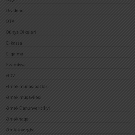
Dividend
DTA
Dünya Ölkələri
E-kassa
E-qaimə
Ezamiyyə
ƏDV
Əmək münasibətləri
Əmək müqaviləsi
Əmək Qanunvericiliyi
Əməkhaqqı
Əmlak vergisi