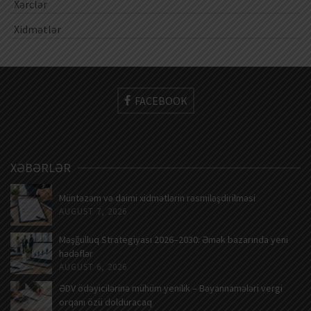
Xərclər
Xidmətlər
FACEBOOK
XƏBƏRLƏR
Müntəzəm və daimi xidmətlərin rəsmiləşdirilməsi
AUGUST 7, 2026
Məşğulluq Strategiyası 2026–2030: Əmək bazarında yeni
hədəflər
AUGUST 6, 2026
ƏDV ödəyicilərinə mühüm yenilik – Bəyannamələri vergi
orqanı özü dolduracaq