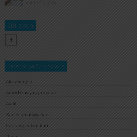
AUGUST 5, 2026
Bizi izləyin
Kateqoriya üzrə axtarış
Aksiz vergisi
Amortizasiya ayırmaları
Audit
Barter əməliyyatları
Cari vergi ödəmələri
Digər