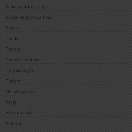
Sadələşdirilmiş vergi
Səyyar vergi yoxlaması
Sığorta
Tender
Təsisçi
Təsnifat Kodları
Torpaq vergisi
Turizm
Uncategorized
Vergi
Vergi güzəşti
Xəbərlər