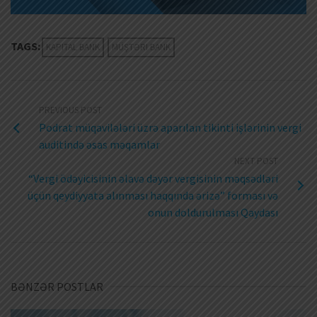
TAGS:
KAPITAL BANK
MÜŞTƏRI BANK
PREVIOUS POST
Podrat müqavilələri üzrə aparılan tikinti işlərinin vergi
auditində əsas məqamlar
NEXT POST
“Vergi ödəyicisinin əlavə dəyər vergisinin məqsədləri
üçün qeydiyyata alınması haqqında ərizə” forması və
onun doldurulması Qaydası
BƏNZƏR POSTLAR