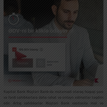
Kapital Bank Müştəri Bank-da mütəmadi olaraq hüquqi şəxs
və fərdi sahibkarlara daha rahat və onlayn xidmətlər təqdim
edir. Artıq sahibkarlar Müştəri Bank vasitəsilə mal və