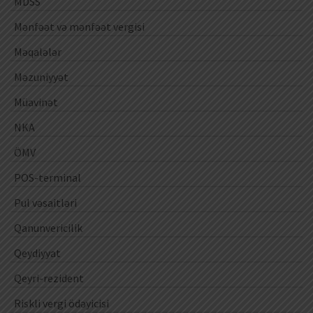
MDSS
Mənfəət və mənfəət vergisi
Məqalələr
Məzuniyyət
Müavinət
NKA
ÖMV
POS-terminal
Pul vəsaitləri
Qanunvericilik
Qeydiyyat
Qeyri-rezident
Riskli vergi ödəyicisi