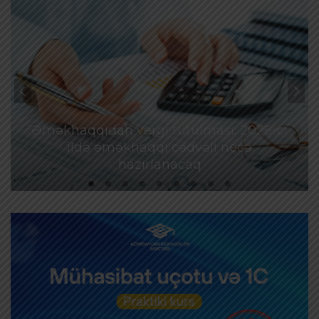
Əməkhaqqıdan vergi tutulması: 2026-cı
ildə əməkhaqqı cədvəli necə
hazırlanacaq