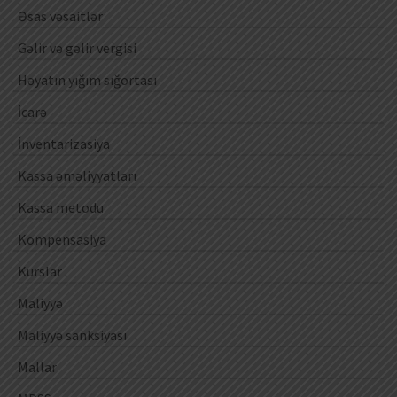
Əsas vəsaitlər
Gəlir və gəlir vergisi
Həyatın yığım sığortası
İcarə
İnventarizasiya
Kassa əməliyyatları
Kassa metodu
Kompensasiya
Kurslar
Maliyyə
Maliyyə sanksiyası
Mallar