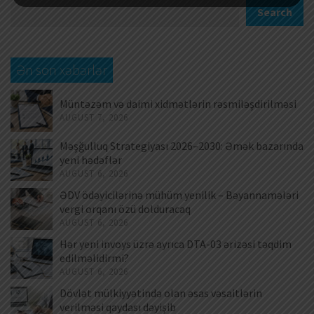
Search
Ən son xəbərlər
Müntəzəm və daimi xidmətlərin rəsmiləşdirilməsi
AUGUST 7, 2026
Məşğulluq Strategiyası 2026–2030: Əmək bazarında
yeni hədəflər
AUGUST 6, 2026
ƏDV ödəyicilərinə mühüm yenilik – Bəyannamələri
vergi orqanı özü dolduracaq
AUGUST 6, 2026
Hər yeni invoys üzrə ayrıca DTA-03 ərizəsi təqdim
edilməlidirmi?
AUGUST 6, 2026
Dövlət mülkiyyətində olan əsas vəsaitlərin
verilməsi qaydası dəyişib