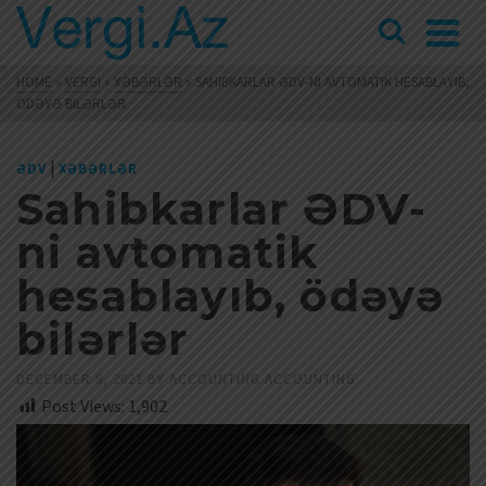
HOME
»
VERGI
»
XƏBƏRLƏR
»
SAHIBKARLAR ƏDV-NI AVTOMATIK HESABLAYIB,
ÖDƏYƏ BILƏRLƏR
|
ƏDV
XƏBƏRLƏR
Sahibkarlar ƏDV-
ni avtomatik
hesablayıb, ödəyə
bilərlər
DECEMBER 8, 2021
BY
ACCOUNTING ACCOUNTING
Post Views:
1,902