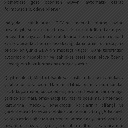
xidmətlərə görə ödənilən ƏDV-ni avtomatik olaraq
formalaşdırıb, ödəyə bilərlər.
İndiyədək sahibkarlar ƏDV-ni manual olaraq özləri
hesablayıb, sonra ödənişi həyata keçirə bilirdilər. Lakin yeni
onlayn funksiya vasitəsilə sahibkarlar həm vaxtlarına qənaət
etmiş olacaqlar, həm də hesabatlığı daha rahat formalaşdıra
biləcəklər. Çünki ƏDV-nin məbləği Müştəri Bank tərəfindən
avtomatik hesablanır və sahibkar tərəfindən əlavə ödəniş
tapşırığının hazırlanmasına ehtiyac yoxdur.
Qeyd edək ki, Müştəri Bank vasitəsilə rahat və təhlükəsiz
şəkildə bir sıra xidmətlərdən istifadə etmək mümkündür:
təcili köçürmələr, büdcə ödənişləri, cari hesabın tam onlayn
şəkildə açılması, əməkhaqqı layihəsinə qoşulma, əməkhaqqı
kartlarına mədaxil, əməkhaqqı kartlarının sifarişi və
çatdırılması biznes və sahibkar kartlarının sifarişi, ölkə daxili
və ölkə xarici nağdsız köçürmələr, konvertasiya əməliyyatları,
hesablara nəzarət, çıxarışların əldə edilməsi, sərəncamlar