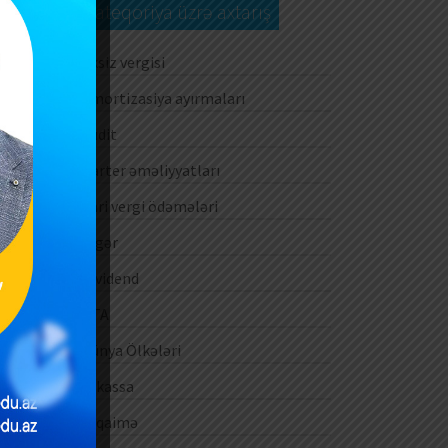
Kateqoriya üzrə axtarış
Aksiz vergisi
Amortizasiya ayırmaları
Audit
Barter əməliyyatları
Cari vergi ödəmələri
Digər
Dividend
DTA
Dünya Ölkələri
E-kassa
E-qaimə