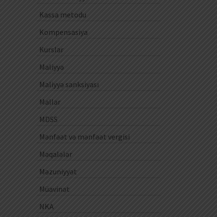
Kassa metodu
Kompensasiya
Kurslar
Maliyyə
Maliyyə sanksiyası
Mallar
MDSS
Mənfəət və mənfəət vergisi
Məqalələr
Məzuniyyət
Müavinət
NKA