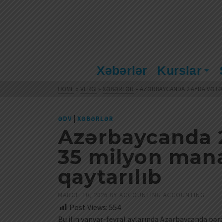
Xəbərlər
Kurslar
HOME
»
VERGI
»
XƏBƏRLƏR
»
AZƏRBAYCANDA 2 AYDA VƏTƏN
|
ƏDV
XƏBƏRLƏR
Azərbaycanda 2
35 milyon man
qaytarılıb
MARCH 10, 2026
BY
ACCOUNTING ACCOUNTING
Post Views:
554
Bu ilin yanvar-fevral aylarında Azərbaycanda pəra