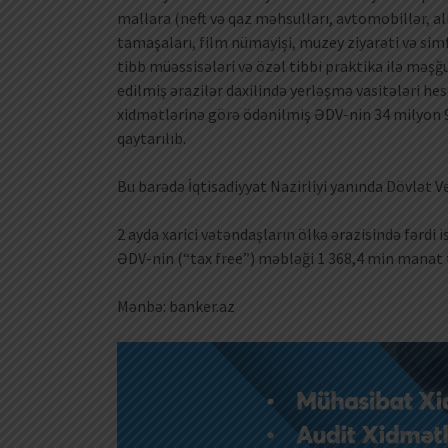
mallara (neft və qaz məhsulları, avtomobillər, al
tamaşaları, film nümayişi, muzey ziyarəti və sim
tibb müəssisələri və özəl tibbi praktika ilə məşğu
edilmiş ərazilər daxilində yerləşmə vasitələri 
xidmətlərinə görə ödənilmiş ƏDV-nin 34 milyon 92
qaytarılıb.
Bu barədə İqtisadiyyat Nazirliyi yanında Dövlət Ve
2 ayda xarici vətəndaşların ölkə ərazisində fərdi
ƏDV-nin (“tax free”) məbləği 1 368,4 min manat t
Mənbə: banker.az