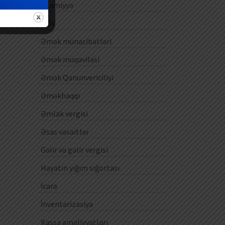
Ezamiyyə
ƏDV
Əmək münasibətləri
Əmək müqaviləsi
Əmək Qanunvericiliyi
Əməkhaqqı
Əmlak vergisi
Əsas vəsaitlər
Gəlir və gəlir vergisi
Həyatın yığım sığortası
İcarə
İnventarizasiya
Kassa əməliyyatları