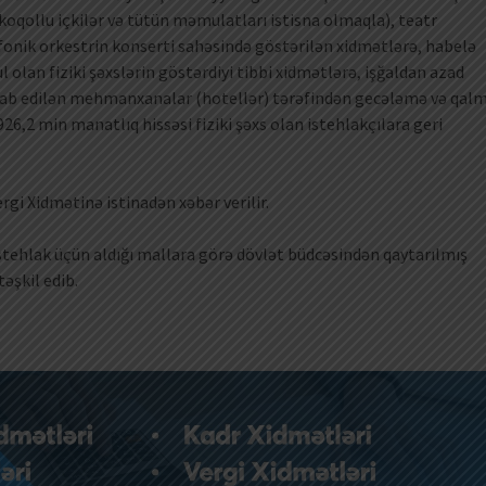
koqollu içkilər və tütün məmulatları istisna olmaqla), teatr
fonik orkestrin konserti sahəsində göstərilən xidmətlərə, habelə
l olan fiziki şəxslərin göstərdiyi tibbi xidmətlərə, işğaldan azad
hesab edilən mehmanxanalar (hotellər) tərəfindən gecələmə və qal
6,2 min manatlıq hissəsi fiziki şəxs olan istehlakçılara geri
rgi Xidmətinə istinadən xəbər verilir.
 istehlak üçün aldığı mallara görə dövlət büdcəsindən qaytarılmış
əşkil edib.