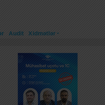
ər
Audit
Xidmətlər