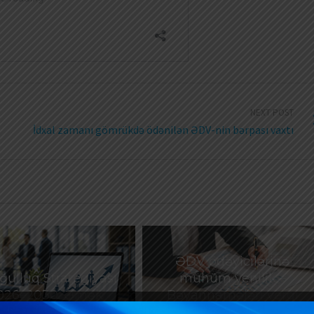
NEXT POST
İdxal zamanı gömrükdə ödənilən ƏDV-nin bərpası vaxtı
ƏDV ödəyicilərinə
ulluq Strategiyası
mühüm yenilik –
026–2030: Əmək
Bəyannamələri vergi
rında yeni hədəflər
orqanı özü dolduracaq