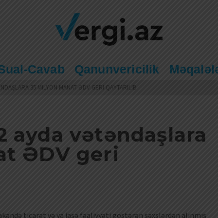
Sual-Cavab
Qanunvericilik
Məqaləl
DAŞLARA 35 MILYON MANAT ƏDV GERI QAYTARILIB
 ayda vətəndaşlara
at ƏDV geri
kəndə ticarət və ya iaşə fəaliyyəti göstərən şəxslərdən alınmış