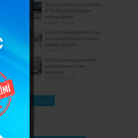
Hər yeni invoys üzrə ayrıca
DTA-03 ərizəsi təqdim
edilməlidirmi?
AUGUST 6, 2026
Dövlət mülkiyyətində olan
əsas vəsaitlərin verilməsi
qaydası dəyişib
AUGUST 5, 2026
Əlilliyi olan işçinin əmək
müqaviləsinə xitam
verilməsi
AUGUST 5, 2026
Bizi izləyin